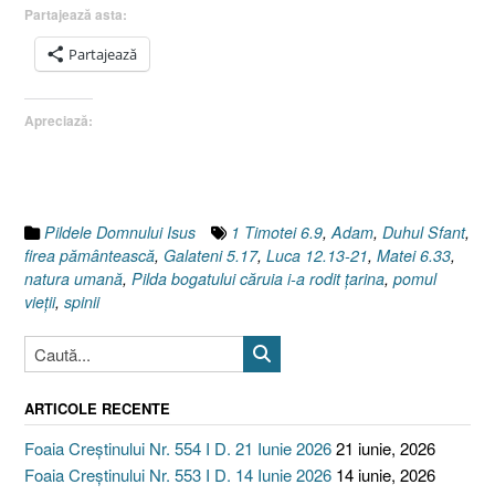
bogatului
Partajează asta:
căruia
i-
Partajează
a
rodit
Apreciază:
ţarina
sau
Natura
umană
/
Pildele Domnului Isus
1 Timotei 6.9
,
Adam
,
Duhul Sfant
,
nemulţumirea
firea pământească
,
Galateni 5.17
,
Luca 12.13-21
,
Matei 6.33
,
(I)
natura umană
,
Pilda bogatului căruia i-a rodit ţarina
,
pomul
[Luca
vieţii
,
spinii
12.13-
21]”
ARTICOLE RECENTE
Foaia Creștinului Nr. 554 I D. 21 Iunie 2026
21 iunie, 2026
Foaia Creștinului Nr. 553 I D. 14 Iunie 2026
14 iunie, 2026