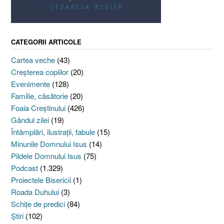
CATEGORII ARTICOLE
Cartea veche
(43)
Creşterea copiilor
(20)
Evenimente
(128)
Familie, căsătorie
(20)
Foaia Creştinului
(426)
Gândul zilei
(19)
Întâmplări, ilustraţii, fabule
(15)
Minunile Domnului Isus
(14)
Pildele Domnului Isus
(75)
Podcast
(1.329)
Proiectele Bisericii
(1)
Roada Duhului
(3)
Schiţe de predici
(84)
Ştiri
(102)