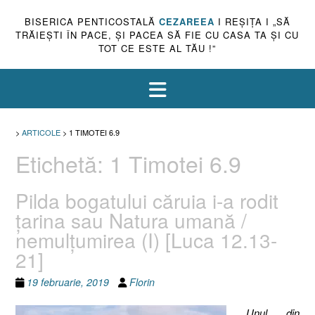
BISERICA PENTICOSTALĂ
CEZAREEA
I REŞIŢA I „SĂ
TRĂIEŞTI ÎN PACE, ŞI PACEA SĂ FIE CU CASA TA ŞI CU
TOT CE ESTE AL TĂU !”
>
ARTICOLE
>
1 TIMOTEI 6.9
Etichetă:
1 Timotei 6.9
Pilda bogatului căruia i-a rodit
ţarina sau Natura umană /
nemulţumirea (I) [Luca 12.13-
21]
19 februarie, 2019
Florin
„
Unul din