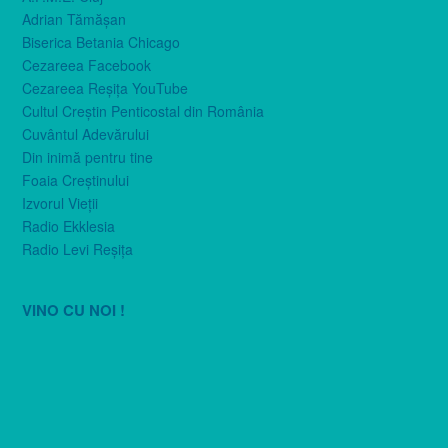
Adrian Tămăşan
Biserica Betania Chicago
Cezareea Facebook
Cezareea Reşiţa YouTube
Cultul Creştin Penticostal din România
Cuvântul Adevărului
Din inimă pentru tine
Foaia Creştinului
Izvorul Vieţii
Radio Ekklesia
Radio Levi Reşiţa
VINO CU NOI !