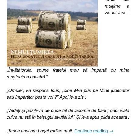
mulţime a
zis lui Isus :
„Învăţătorule, spune fratelui meu să împartă cu mine
moştenirea noastră.”
„Omule”, i-a răspuns Isus, „cine M-a pus pe Mine judecător
sau împărţitor peste voi ?” Apoi le-a zis :
„Vedeţi şi păziţi-vă de orice fel de lăcomie de bani ; căci viaţa
cuiva nu stă în belşugul avuţiei lui.” Şi le-a spus pilda aceasta :
„Pilda
„Ţarina unui om bogat rodise mult.
Continue reading
→