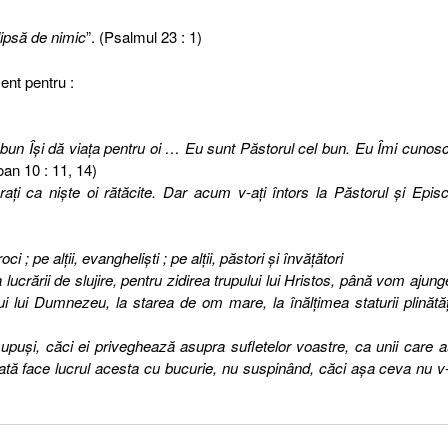
ipsă de nimic
”. (Psalmul 23 : 1)
ent pentru :
 bun Îşi dă viaţa pentru oi … Eu sunt Păstorul cel bun. Eu Îmi cunosc
oan 10 : 11, 14)
raţi ca nişte oi rătăcite. Dar acum v-aţi întors la Păstorul şi Epis
oci ; pe alţii, evanghelişti ; pe alţii, păstori şi învăţători
lucrării de slujire,
pentru zidirea trupului lui Hristos, până vom ajunge
lui lui Dumnezeu, la starea de om mare, la înălţimea staturii plinătăţi
e supuşi, căci ei priveghează asupra sufletelor voastre, ca unii care 
ată face lucrul acesta cu bucurie, nu suspinând, căci aşa ceva nu v-