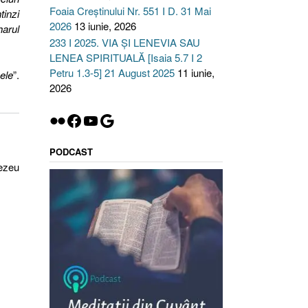
Foaia Creștinului Nr. 551 I D. 31 Mai
tinzi
2026
13 iunie, 2026
harul
233 I 2025. VIA ȘI LENEVIA SAU
LENEA SPIRITUALĂ [Isaia 5.7 I 2
Petru 1.3-5] 21 August 2025
11 iunie,
mele
”.
2026
Flickr
Facebook
YouTube
Google
PODCAST
ezeu