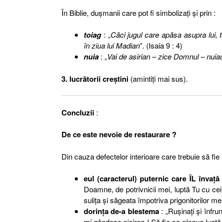
În Biblie, duşmanii care pot fi simbolizaţi şi prin :
toiag
: „
Căci jugul care apăsa asupra lui, t
în ziua lui Madian
”. (Isaia 9 : 4)
nuia
: „
Vai de asirian – zice Domnul – nuia
3. lucrătorii creştini
(amintiţi mai sus).
Concluzii
:
De ce este nevoie de restaurare ?
Din cauza defectelor interioare care trebuie să fie 
eul (caracterul) puternic care ÎL înva
Doamne, de potrivnicii mei, luptă Tu cu cei
suliţa şi săgeata împotriva prigonitorilor me
dorinţa de-a blestema
: „Ruşinaţi şi înfru
mi gândesc pieirea ! Să fie ca pleava luată