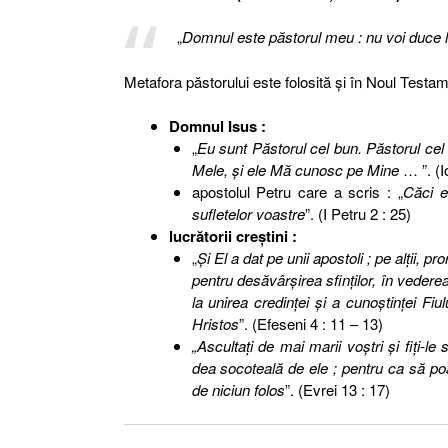
„
Domnul este păstorul meu : nu voi duce l
Metafora păstorului este folosită şi în Noul Testam
Domnul Isus :
„
Eu sunt Păstorul cel bun. Păstorul cel
Mele, şi ele Mă cunosc pe Mine
… ”. (I
apostolul Petru care a scris : „
Căci e
sufletelor voastre
”. (I Petru 2 : 25)
lucrătorii creştini :
„
Şi El a dat pe unii apostoli ; pe alţii, pror
pentru desăvârşirea sfinţilor, în vederea 
la unirea credinţei şi a cunoştinţei Fiu
Hristos
”. (Efeseni 4 : 11 – 13)
„Ascultaţi de mai marii voştri şi fiţi-l
dea socoteală de ele ; pentru ca să po
de niciun folos
”. (Evrei 13 : 17)