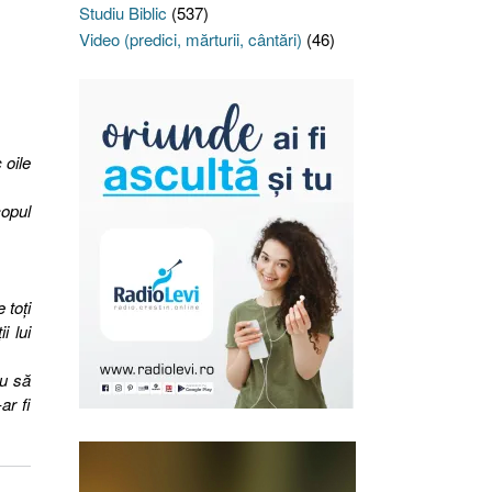
Studiu Biblic
(537)
Video (predici, mărturii, cântări)
(46)
 oile
copul
 toţi
i lui
au să
ar fi