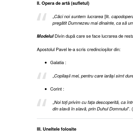
II. Opera de artă (sufletul)
„
Căci noi suntem lucrarea
[lit.
capodoper
pregătit Dumnezeu mai dinainte, ca să um
Modelul
Divin după care se face lucrarea de rest
Apostolul Pavel le-a scris credincioşilor din:
Galatia :
„
Copilaşii mei, pentru care iarăşi simt dure
Corint :
„
Noi toţi privim cu faţa descoperită, ca în
din slavă în slavă, prin Duhul Domnului
”. 
III. Uneltele folosite