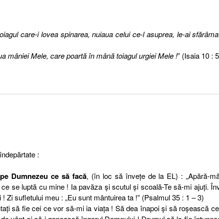
oiagul care-i lovea spinarea, nuiaua celui ce-l asuprea, le-ai sfărâma
ua mâniei Mele, care poartă în mână toiagul urgiei Mele !
” (Isaia 10 : 5
îndepărtate :
ţă pe Dumnezeu ce să facă
, (în loc să înveţe de la EL) : „Apără-m
 ce se luptă cu mine ! Ia pavăza şi scutul şi scoală-Te să-mi ajuţi. În
i ! Zi sufletului meu : „Eu sunt mântuirea ta !” (Psalmul 35 : 1 – 3)
ntaţi să fie cei ce vor să-mi ia viaţa ! Să dea înapoi şi să roşească ce
 de vânt şi să-i gonească îngerul Domnului ! Drumul să le fie întunec