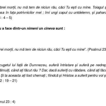
rei morţii, nu mă tem de niciun rău, căci Tu eşti cu mine. Toiagul ş
a în faţa potrivnicilor mei ; îmi ungi capul cu untdelemn, şi paharu
 : 4 – 5)
 a face dintr-un
nimeni
un
cineva
sunt :
ei morţii, nu mă tem de niciun rău, căci Tu eşti cu mine
”. (Psalmul 23
ugetul lui faţă de Dumnezeu, suferă întristare şi suferă pe nedrep
ălmuiţi, când aţi făcut rău ? Dar, dacă suferiţi cu răbdare, când aţi făc
i la aceasta aţi fost chemaţi ; fiindcă şi Hristos a suferit pentru voi ş
 2 : 19 – 21)
mul 23 : 4)