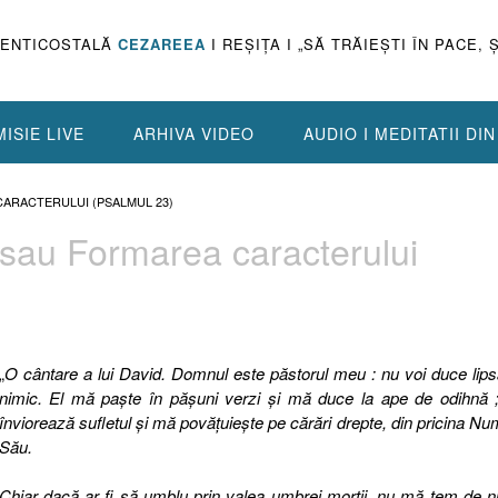
PENTICOSTALĂ
CEZAREEA
I REŞIŢA I „SĂ TRĂIEŞTI ÎN PACE, 
ISIE LIVE
ARHIVA VIDEO
AUDIO I MEDITATII DI
ARACTERULUI (PSALMUL 23)
 sau Formarea caracterului
„
O cântare a lui David. Domnul este păstorul meu : nu voi duce lip
nimic. El mă paşte în păşuni verzi şi mă duce la ape de odihnă ;
înviorează sufletul şi mă povăţuieşte pe cărări drepte, din pricina Nu
Său.
Chiar dacă ar fi să umblu prin valea umbrei morţii, nu mă tem de n