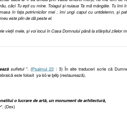
rău, căci Tu eşti cu mine. Toiagul şi nuiaua Ta mă mângâie. Tu îmi în
masa în faţa potrivnicilor mei ; îmi ungi capul cu untdelemn, şi pa
meu este plin de dă peste el.
ele vieţii mele, şi voi locui în Casa Domnului până la sfârşitul zilelor 
rează
sufletul
”. (
Psalmul 23
: 3) În alte traduceri scrie că Dumn
 ebraică este folosit yə·šō·w·ḇêḇ (restaurează).
onstitui o lucrare de artă, un monument de arhitectură,
r
”. (Dex)