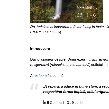
Da, fericirea şi îndurarea mă vor însoţi în toate zil
(Psalmul 23 : 1 – 6)
Introducere
David spunea despre Dumnezeu : „
îmi
învio
revigorează
[
reînnoieşte, restaurează
] sufletul.
În
A
restaura
înseamnă :
„
A repara, a aduce în bună stare, a rec
respectând forma inițială, stilul origina
În II Corinteni 13 : 9 scrie :