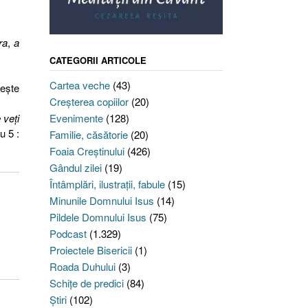
ra
,
a
CATEGORII ARTICOLE
Cartea veche
(43)
seşte
Creşterea copiilor
(20)
 veţi
Evenimente
(128)
ru 5 :
Familie, căsătorie
(20)
Foaia Creştinului
(426)
Gândul zilei
(19)
Întâmplări, ilustraţii, fabule
(15)
Minunile Domnului Isus
(14)
Pildele Domnului Isus
(75)
Podcast
(1.329)
Proiectele Bisericii
(1)
Roada Duhului
(3)
Schiţe de predici
(84)
Ştiri
(102)