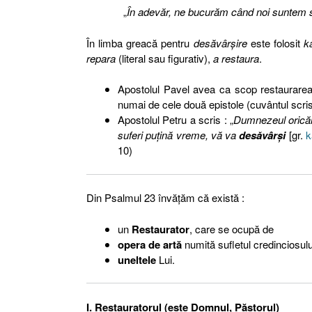
„
În adevăr, ne bucurăm când noi suntem sla
În limba greacă pentru
desăvârşire
este folosit
ka
repara
(literal sau figurativ),
a restaura
.
Apostolul Pavel avea ca scop restaurarea s
numai de cele două epistole (cuvântul scris)
Apostolul Petru a scris : „
Dumnezeul oricăru
suferi puţină vreme, vă va
desăvârşi
[gr.
k
10)
Din Psalmul 23 învăţăm că există :
un
Restaurator
, care se ocupă de
opera de artă
numită sufletul credinciosulu
uneltele
Lui.
I. Restauratorul (este Domnul, Păstorul)