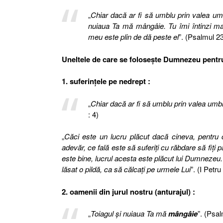
„
Chiar dacă ar fi să umblu prin valea umb
nuiaua Ta mă mângâie. Tu îmi întinzi mas
meu este plin de dă peste el
”. (Psalmul 23
Uneltele de care se foloseşte Dumnezeu pentru
1. suferinţele pe nedrept :
„
Chiar dacă ar fi să umblu prin valea umbr
: 4)
„
Căci este un lucru plăcut dacă cineva, pentru c
adevăr, ce fală este să suferiţi cu răbdare să fiţi p
este bine, lucrul acesta este plăcut lui Dumnezeu. Ş
lăsat o pildă, ca să călcaţi pe urmele Lui
”. (I Petru
2. oamenii din jurul nostru (anturajul) :
„
Toiagul şi nuiaua Ta mă
mângâie
”. (Psal