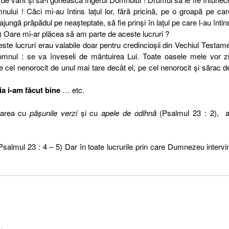
ului ! Căci mi-au întins laţul lor, fără pricină, pe o groapă pe ca
 ajungă prăpădul pe neaşteptate, să fie prinşi în laţul pe care l-au întin
 8) Oare mi-ar plăcea să am parte de aceste lucruri ?
te lucruri erau valabile doar pentru credincioşii din Vechiul Testame
omnul : se va înveseli de mântuirea Lui. Toate oasele mele vor z
cel nenorocit de unul mai tare decât el, pe cel nenorocit şi sărac d
ia i-am făcut bine
… etc.
rarea cu
păşunile verzi
şi cu
apele de odihnă
(Psalmul 23 : 2), a
Psalmul 23 : 4 – 5) Dar în toate lucrurile prin care Dumnezeu intervi