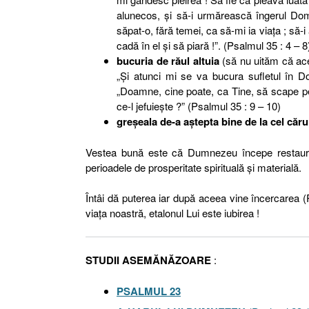
alunecos, şi să-i urmărească îngerul Domn
săpat-o, fără temei, ca să-mi ia viaţa ; să-i
cadă în el şi să piară !”. (Psalmul 35 : 4 –
bucuria de răul altuia
(să nu uităm că aces
„Şi atunci mi se va bucura sufletul în D
„Doamne, cine poate, ca Tine, să scape pe 
ce-l jefuieşte ?” (Psalmul 35 : 9 – 10)
greşeala de-a aştepta bine de la cel căru
Vestea bună este că Dumnezeu începe restau
perioadele de prosperitate spirituală şi materială.
Întâi dă puterea iar după aceea vine încercarea (
viaţa noastră, etalonul Lui este iubirea !
STUDII ASEMĂNĂZOARE
:
PSALMUL 23