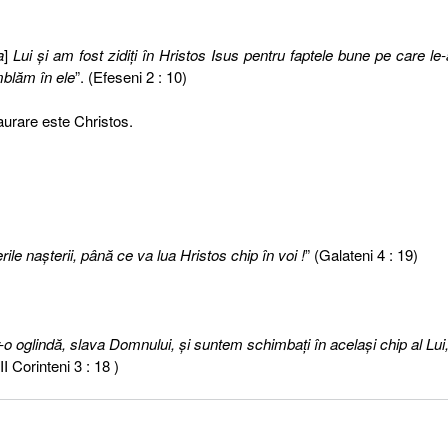
a
]
Lui şi am fost zidiţi în Hristos Isus pentru faptele bune pe care le-
blăm în ele
”. (Efeseni 2 : 10)
aurare este Christos.
rile naşterii, până ce va lua Hristos chip în voi !
” (Galateni 4 : 19)
tr-o oglindă, slava Domnului, şi suntem schimbaţi în acelaşi chip al Lui
(II Corinteni 3 : 18 )