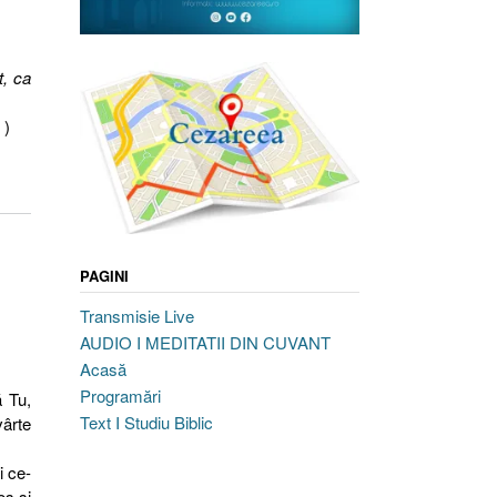
t, ca
 )
PAGINI
Transmisie Live
AUDIO I MEDITATII DIN CUVANT
Acasă
Programări
ă Tu,
Text I Studiu Biblic
vârte
i ce-
os şi