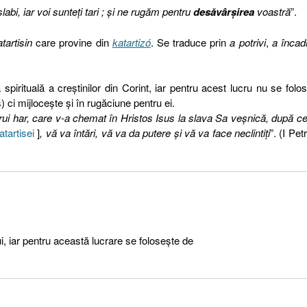
bi, iar voi sunteţi tari ; şi ne rugăm pentru
desăvârşirea
voastră
”.
tartisin
care provine din
katartizó
. Se traduce prin
a potrivi
,
a încad
pirituală a creştinilor din Corint, iar pentru acest lucru nu se folo
 ci mijloceşte şi în rugăciune pentru ei.
i har, care v-a chemat în Hristos Isus la slava Sa veşnică, după ce
atartisei
]
, vă va întări, vă va da putere şi vă va face neclintiţi
”. (I Pet
i, iar pentru această lucrare se foloseşte de