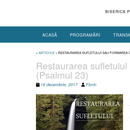
Skip
to
BISERICA 
content
ACASĂ
PROGRAMĂRI
TRANSM
>
ARTICOLE
>
RESTAURAREA SUFLETULUI SAU FORMAREA C
Restaurarea sufletului
(Psalmul 23)
16 decembrie, 2017
Florin