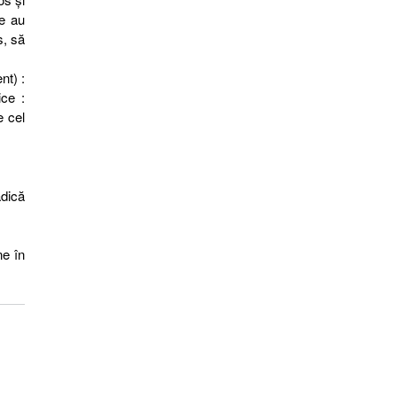
re au
s, să
nt) :
ice :
e cel
dică
ne în