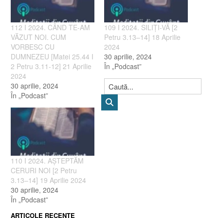
112 I 2024. CÂND TE-AM
109 I 2024. SILIȚI-VĂ [2
VĂZUT NOI. CUM
Petru 3.13–14] 18 Aprilie
VORBESC CU
2024
DUMNEZEU [Matei 25.44 I
30 aprilie, 2024
2 Petru 3.11-12] 21 Aprilie
În „Podcast”
2024
30 aprilie, 2024
În „Podcast”
110 I 2024. AȘTEPTĂM
CERURI NOI [2 Petru
3.13–14] 19 Aprilie 2024
30 aprilie, 2024
În „Podcast”
ARTICOLE RECENTE