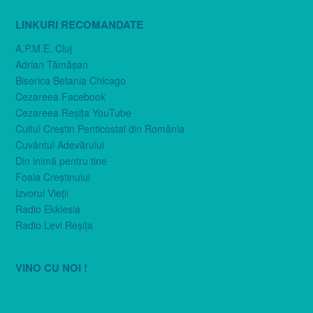
LINKURI RECOMANDATE
A.P.M.E. Cluj
Adrian Tămăşan
Biserica Betania Chicago
Cezareea Facebook
Cezareea Reşiţa YouTube
Cultul Creştin Penticostal din România
Cuvântul Adevărului
Din inimă pentru tine
Foaia Creştinului
Izvorul Vieţii
Radio Ekklesia
Radio Levi Reşiţa
VINO CU NOI !