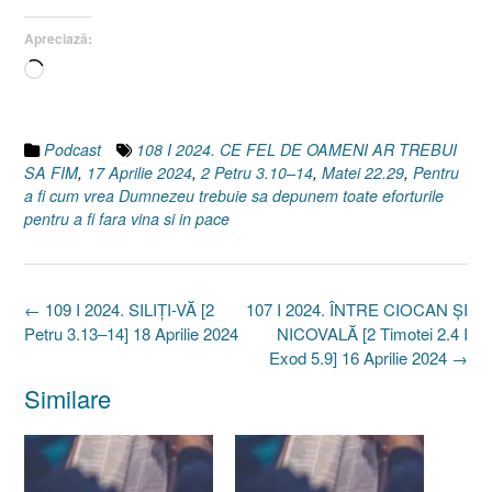
Apreciază:
Încarc...
Podcast
108 I 2024. CE FEL DE OAMENI AR TREBUI
SA FIM
,
17 Aprilie 2024
,
2 Petru 3.10–14
,
Matei 22.29
,
Pentru
a fi cum vrea Dumnezeu trebuie sa depunem toate eforturile
pentru a fi fara vina si in pace
Post
←
109 I 2024. SILIȚI-VĂ [2
107 I 2024. ÎNTRE CIOCAN ȘI
navigation
Petru 3.13–14] 18 Aprilie 2024
NICOVALĂ [2 Timotei 2.4 I
Exod 5.9] 16 Aprilie 2024
→
Similare