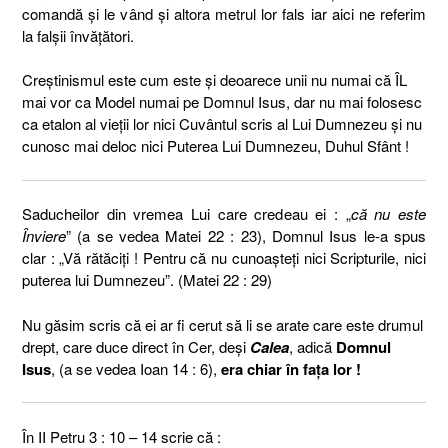
comandă și le vând și altora metrul lor fals iar aici ne referim
la falșii învățători.
Creștinismul este cum este și deoarece unii nu numai că ÎL
mai vor ca Model numai pe Domnul Isus, dar nu mai folosesc
ca etalon al vieții lor nici Cuvântul scris al Lui Dumnezeu și nu
cunosc mai deloc nici Puterea Lui Dumnezeu, Duhul Sfânt !
Saducheilor din vremea Lui care credeau ei : „
că nu este
Înviere
” (a se vedea Matei 22 : 23), Domnul Isus le-a spus
clar : „Vă rătăciţi ! Pentru că nu cunoaşteţi nici Scripturile, nici
puterea lui Dumnezeu”. (Matei 22 : 29)
Nu găsim scris că ei ar fi cerut să li se arate care este drumul
drept, care duce direct în Cer, deși
Calea
, adică
Domnul
Isus
, (a se vedea Ioan 14 : 6),
era chiar în fața lor !
În II Petru 3 : 10 – 14 scrie că :