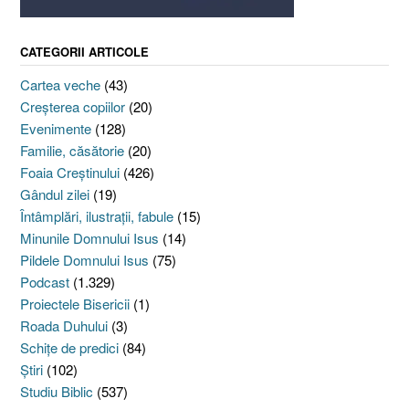
CATEGORII ARTICOLE
Cartea veche
(43)
Creşterea copiilor
(20)
Evenimente
(128)
Familie, căsătorie
(20)
Foaia Creştinului
(426)
Gândul zilei
(19)
Întâmplări, ilustraţii, fabule
(15)
Minunile Domnului Isus
(14)
Pildele Domnului Isus
(75)
Podcast
(1.329)
Proiectele Bisericii
(1)
Roada Duhului
(3)
Schiţe de predici
(84)
Ştiri
(102)
Studiu Biblic
(537)