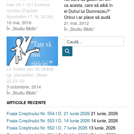
Ioan 20.1-10 I Învierea
ca acesta, care să aibă în
morţilor [Faptele
el Duhul lui Dumnezeu?”
Apostolilor 17.18, 32-34]
Oricui i-ar place să audă
10 mai, 2016
aşa ceva despre sine, din
21 mai, 2012
În „Studiu Biblic”
gura unui împărat! Să
În „Studiu Biblic”
ajungă în frunte „cu
majoritate de voturi” ! Dar
cui i-ar face plăcere să
primească atâta…
La înviere sau Vă rătăciţi
(gr. planasthe), Matei
22.23–33
3 octombrie, 2014
În „Studiu Biblic”
ARTICOLE RECENTE
Foaia Creștinului Nr. 554 I D. 21 Iunie 2026
21 iunie, 2026
Foaia Creștinului Nr. 553 I D. 14 Iunie 2026
14 iunie, 2026
Foaia Creștinului Nr. 552 I D. 7 Iunie 2026
13 iunie, 2026