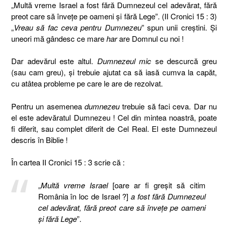
„Multă vreme Israel a fost fără Dumnezeul cel adevărat, fără
preot care să înveţe pe oameni şi fără Lege”. (II Cronici 15 : 3)
„
Vreau să fac ceva pentru Dumnezeu
” spun unii creştini. Şi
uneori mă gândesc ce mare
har
are Domnul cu noi !
Dar adevărul este altul.
Dumnezeul mic
se descurcă greu
(sau cam greu), şi trebuie ajutat ca să iasă cumva la capăt,
cu atâtea probleme pe care le are de rezolvat.
Pentru un asemenea
dumnezeu
trebuie să faci ceva. Dar nu
el este adevăratul Dumnezeu ! Cel din mintea noastră, poate
fi diferit, sau complet diferit de Cel Real. El este Dumnezeul
descris în Biblie !
În cartea II Cronici 15 : 3 scrie că :
„
Multă vreme Israel
[oare ar fi greşit să citim
România în loc de Israel ?]
a fost fără Dumnezeul
cel adevărat, fără preot care să înveţe pe oameni
şi fără Lege
”.