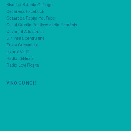
Biserica Betania Chicago
Cezareea Facebook
Cezareea Reşiţa YouTube
Cultul Creştin Penticostal din România
Cuvântul Adevărului
Din inimă pentru tine
Foaia Creştinului
Izvorul Vieţii
Radio Ekklesia
Radio Levi Reşiţa
VINO CU NOI !