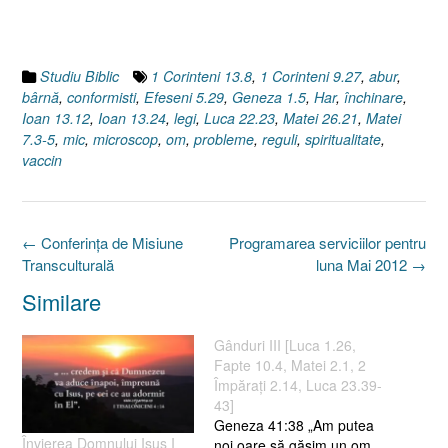
Studiu Biblic
1 Corinteni 13.8
,
1 Corinteni 9.27
,
abur
,
bârnă
,
conformisti
,
Efeseni 5.29
,
Geneza 1.5
,
Har
,
închinare
,
Ioan 13.12
,
Ioan 13.24
,
legi
,
Luca 22.23
,
Matei 26.21
,
Matei
7.3-5
,
mic
,
microscop
,
om
,
probleme
,
reguli
,
spiritualitate
,
vaccin
Post
←
Conferinţa de Misiune
Programarea serviciilor pentru
navigation
Transculturală
luna Mai 2012
→
Similare
Gânduri III [Luca 1.26,
Fapte 10.4, Matei 2.1, 2
Împăraţi 2.14, Luca 23.39-
43]
Geneza 41:38 „Am putea
Învierea Domnului Isus I
noi oare să găsim un om