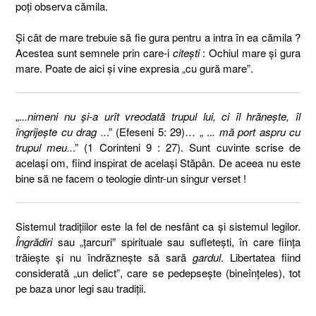
poţi observa cămila.
Şi cât de mare trebuie să fie gura pentru a intra în ea cămila ?
Acestea sunt semnele prin care-i
citeşti
: Ochiul mare şi gura
mare. Poate de aici şi vine expresia „cu gură mare”.
„.
..nimeni nu şi-a urît vreodată trupul lui, ci îl hrăneşte, îl
îngrijeşte cu drag ..
.” (Efeseni 5: 29)… „ ..
. mă port aspru cu
trupul meu..
.” (1 Corinteni 9 : 27). Sunt cuvinte scrise de
acelaşi om, fiind inspirat de acelaşi Stăpân. De aceea nu este
bine să ne facem o teologie dintr-un singur verset !
Sistemul tradiţiilor este la fel de nesfânt ca şi sistemul legilor.
Îngrădiri
sau „ţarcuri” spirituale sau sufleteşti, în care fiinţa
trăieşte şi nu îndrăzneşte să sară
gardul
. Libertatea fiind
considerată „un delict”, care se pedepseşte (bineînţeles), tot
pe baza unor legi sau tradiţii.