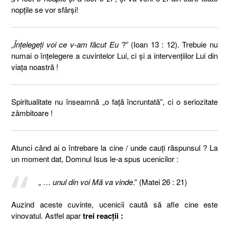
nopţile se vor sfârşi!
„
Înţelegeţi voi ce v-am făcut Eu
?” (Ioan 13 : 12). Trebuie nu
numai o înţelegere a cuvintelor Lui, ci şi a intervenţiilor Lui din
viaţa noastră !
Spiritualitate nu înseamnă „o faţă încruntată”, ci o seriozitate
zâmbitoare !
Atunci când ai o întrebare la cine / unde cauţi răspunsul ? La
un moment dat, Domnul Isus le-a spus ucenicilor :
„ …
unul din voi Mă va vinde
.” (Matei 26 : 21)
Auzind aceste cuvinte, ucenicii caută să afle cine este
vinovatul. Astfel apar
trei reacţii :