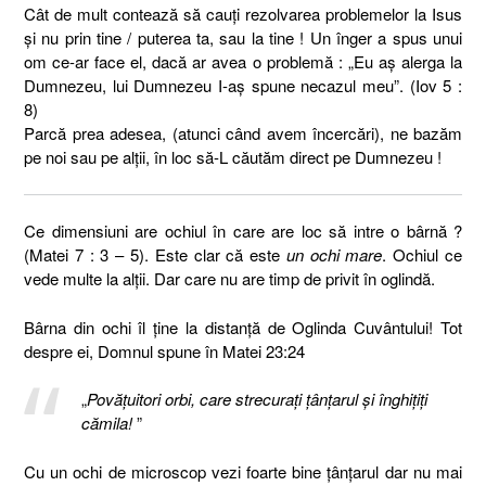
Cât de mult contează să cauţi rezolvarea problemelor la Isus
şi nu prin tine / puterea ta, sau la tine ! Un înger a spus unui
om ce-ar face el, dacă ar avea o problemă : „Eu aş alerga la
Dumnezeu, lui Dumnezeu I-aş spune necazul meu”. (Iov 5 :
8)
Parcă prea adesea, (atunci când avem încercări), ne bazăm
pe noi sau pe alţii, în loc să-L căutăm direct pe Dumnezeu !
Ce dimensiuni are ochiul în care are loc să intre o bârnă ?
(Matei 7 : 3 – 5). Este clar că este
un ochi mare
. Ochiul ce
vede multe la alţii. Dar care nu are timp de privit în oglindă.
Bârna din ochi îl ţine la distanţă de Oglinda Cuvântului! Tot
despre ei, Domnul spune în Matei 23:24
„
Povăţuitori orbi, care strecuraţi ţânţarul şi înghiţiţi
cămila!
”
Cu un ochi de microscop vezi foarte bine ţânţarul dar nu mai