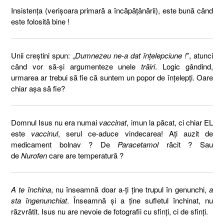
Insistenţa (verişoara primară a încăpăţânării), este bună când
este folosită bine !
Unii creştini spun: „
Dumnezeu ne-a dat înţelepciune !
”, atunci
când vor să-şi argumenteze unele
trăiri
. Logic gândind,
urmarea ar trebui să fie că suntem un popor de înţelepţi. Oare
chiar aşa să fie?
Domnul Isus nu era numai
vaccinat
, imun la păcat, ci chiar EL
este
vaccinul
, serul ce-aduce vindecarea! Aţi auzit de
medicament bolnav ? De
Paracetamol
răcit ? Sau
de
Nurofen
care are temperatură ?
A te închina
, nu înseamnă doar a-ţi ţine trupul în genunchi,
a
sta îngenunchiat
. Înseamnă şi a ţine sufletul închinat, nu
răzvrătit. Isus nu are nevoie de fotografii cu sfinţi, ci de sfinţi.