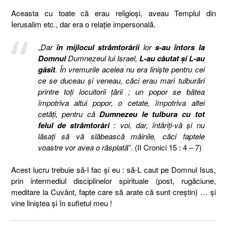
Aceasta cu toate că erau religioşi, aveau Templul din
Ierusalim etc., dar era o relaţie impersonală.
„
Dar
în mijlocul strâmtorării
lor
s-au întors la
Domnul
Dumnezeul lui Israel,
L-au căutat şi L-au
găsit
. În vremurile acelea nu era linişte pentru cei
ce se duceau şi veneau, căci erau mari tulburări
printre toţi locuitorii ţării ; un popor se bătea
împotriva altui popor, o cetate, împotriva altei
cetăţi, pentru că
Dumnezeu le tulbura cu tot
felul de strâmtorări
: voi, dar, întăriţi-vă şi nu
lăsaţi să vă slăbească mâinile, căci faptele
voastre vor avea o răsplată
”. (II Cronici 15 : 4 – 7)
Acest lucru trebuie să-l fac şi eu : să-L caut pe Domnul Isus,
prin intermediul disciplinelor spirituale (post, rugăciune,
meditare la Cuvânt, fapte care să arate că sunt creştin) … şi
vine liniştea şi în sufletul meu !