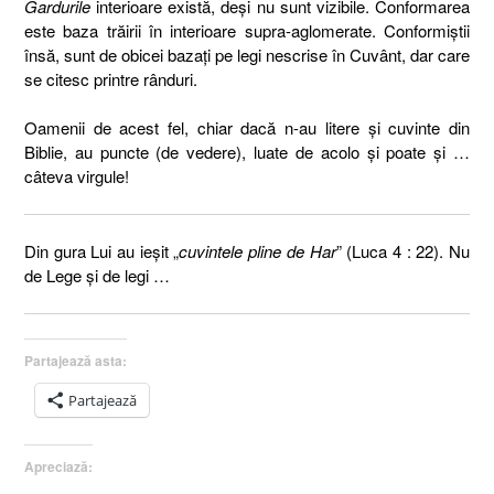
Gardurile
interioare există, deşi nu sunt vizibile. Conformarea
este baza trăirii în interioare supra-aglomerate. Conformiştii
însă, sunt de obicei bazaţi pe legi nescrise în Cuvânt, dar care
se citesc printre rânduri.
Oamenii de acest fel, chiar dacă n-au litere şi cuvinte din
Biblie, au puncte (de vedere), luate de acolo şi poate şi …
câteva virgule!
Din gura Lui au ieşit „
cuvintele pline de Har
” (Luca 4 : 22). Nu
de Lege şi de legi …
Partajează asta:
Partajează
Apreciază: