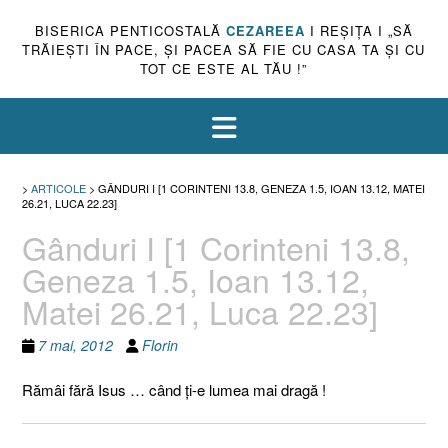
BISERICA PENTICOSTALĂ
CEZAREEA
I REŞIŢA I „SĂ
TRĂIEŞTI ÎN PACE, ŞI PACEA SĂ FIE CU CASA TA ŞI CU
TOT CE ESTE AL TĂU !”
>
ARTICOLE
>
GÂNDURI I [1 CORINTENI 13.8, GENEZA 1.5, IOAN 13.12, MATEI
26.21, LUCA 22.23]
Gânduri I [1 Corinteni 13.8,
Geneza 1.5, Ioan 13.12,
Matei 26.21, Luca 22.23]
7 mai, 2012
Florin
Rămâi fără Isus … când ţi-e lumea mai dragă !