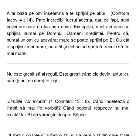
A te baza pe om înseamnă a te sprijini pe abur ! (Conform
Iacov 4 : 14). Pare incredibil lucrul acesta, dar, de fapt, sunt
puţini cei care nu fac aşa ceva. Excepţiile, sunt cei care se
sprijină numai pe Domnul. Oamenii credinţei. Pentru că,
numai un om cu adevărat mare se poate sprijini pe El. Cu cât
e sprijinul mai mare, cu-atât şi cel ce se sprijină trebuie să fie
mai mare!
Nu este greşit să ai reguli. Este greşit când ele devin lanţuri cu
care (sau, de care) te legi …
„
Limbile vor înceta
” (1 Corinteni 13 : 8). Când încetează o
limbă să mai fie vorbită? Când poporul respectiv nu mai
există! Iar Biblia vorbeşte despre Răpire …
„
A fost o noapte şi a fost o zi
”, şi va veni o zi din care toate