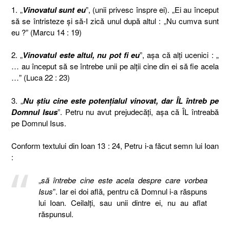
1. „
Vinovatul sunt eu
”, (unii privesc înspre ei). „Ei au început
să se întristeze şi să-I zică unul după altul : „Nu cumva sunt
eu ?” (Marcu 14 : 19)
2. „
Vinovatul este altul, nu pot fi eu
”, aşa că alţi ucenici : „
… au început să se întrebe unii pe alţii cine din ei să fie acela
…” (Luca 22 : 23)
3. „
Nu ştiu cine este potenţialul vinovat, dar ÎL întreb pe
Domnul Isus
”. Petru nu avut prejudecăţi, aşa că ÎL întreabă
pe Domnul Isus.
Conform textului din Ioan 13 : 24, Petru i-a făcut semn lui Ioan
:
„
să întrebe cine este acela despre care vorbea
Isus
”. Iar ei doi află, pentru că Domnul i-a răspuns
lui Ioan. Ceilalţi, sau unii dintre ei, nu au aflat
răspunsul.