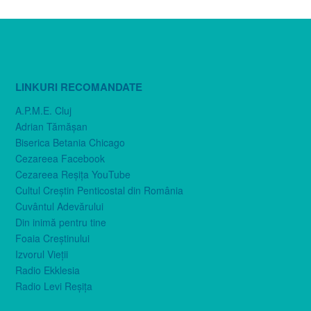
LINKURI RECOMANDATE
A.P.M.E. Cluj
Adrian Tămăşan
Biserica Betania Chicago
Cezareea Facebook
Cezareea Reşiţa YouTube
Cultul Creştin Penticostal din România
Cuvântul Adevărului
Din inimă pentru tine
Foaia Creştinului
Izvorul Vieţii
Radio Ekklesia
Radio Levi Reşiţa