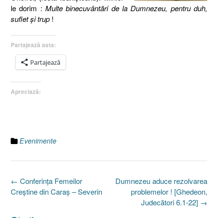
le dorim :
Multe binecuvântări de la Dumnezeu, pentru duh,
suflet şi trup
!
Partajează asta:
Partajează
Apreciază:
Evenimente
Post
←
Conferinţa Femeilor
Dumnezeu aduce rezolvarea
navigation
Creştine din Caraş – Severin
problemelor ! [Ghedeon,
Judecători 6.1-22]
→