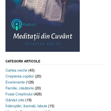
CATEGORII ARTICOLE
Cartea veche
(43)
Creşterea copiilor
(20)
Evenimente
(128)
Familie, căsătorie
(20)
Foaia Creştinului
(426)
Gândul zilei
(19)
Întâmplări, ilustraţii, fabule
(15)