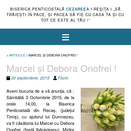
BISERICA PENTICOSTALĂ
CEZAREEA
I REŞIŢA I „SĂ
TRĂIEŞTI ÎN PACE, ŞI PACEA SĂ FIE CU CASA TA ŞI CU
TOT CE ESTE AL TĂU !”
>
ARTICOLE
>
MARCEL ŞI DEBORA ONOFREI !
Marcel şi Debora Onofrei !
30 septembrie, 2015
Florin
Avem bucuria de a vă anunţa, că :
Sâmbătă 3 Octombrie 2015, de la
orele 14,00, la Biserica
Penticostală din Recaş, (judeţul
Timiş), cu ajutorul lui Dumnezeu,
va fi căsătoria lui Marcel cu Debora
Onofrei, (fostă Ibănişteanu). Mirilor