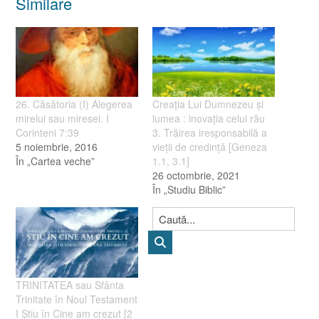
Similare
26. Căsătoria (I) Alegerea
Creaţia Lui Dumnezeu şi
mirelui sau miresei. I
lumea : inovaţia celui rău
Corinteni 7:39
3. Trăirea iresponsabilă a
5 noiembrie, 2016
vieţii de credinţă [Geneza
În „Cartea veche”
1.1, 3.1]
26 octombrie, 2021
În „Studiu Biblic”
TRINITATEA sau Sfânta
Trinitate în Noul Testament
I Știu în Cine am crezut [2