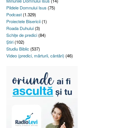
Minunile Domnului Isus
(14)
Pildele Domnului Isus
(75)
Podcast
(1.329)
Proiectele Bisericii
(1)
Roada Duhului
(3)
Schiţe de predici
(84)
Ştiri
(102)
Studiu Biblic
(537)
Video (predici, mărturii, cântări)
(46)