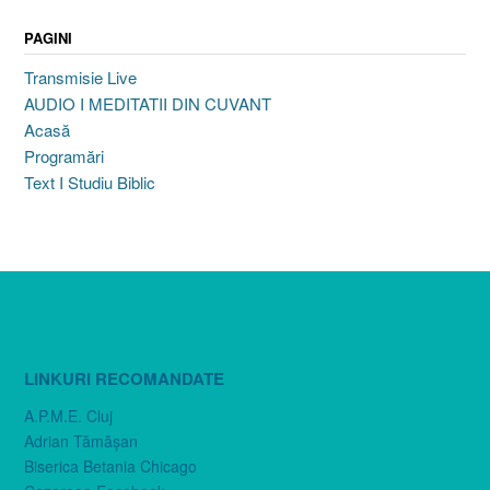
PAGINI
Transmisie Live
AUDIO I MEDITATII DIN CUVANT
Acasă
Programări
Text I Studiu Biblic
LINKURI RECOMANDATE
A.P.M.E. Cluj
Adrian Tămăşan
Biserica Betania Chicago