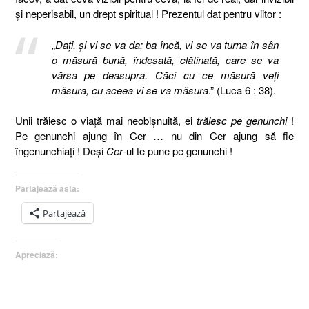
şi neperisabil, un drept spiritual ! Prezentul dat pentru viitor :
„
Daţi, şi vi se va da; ba încă, vi se va turna în sân
o măsură bună, îndesată, clătinată, care se va
vărsa pe deasupra. Căci cu ce măsură veţi
măsura, cu aceea vi se va măsura
.” (Luca 6 : 38).
Unii trăiesc o viaţă mai neobişnuită, ei
trăiesc pe genunchi
!
Pe genunchi ajung în Cer … nu din Cer ajung să fie
îngenunchiaţi ! Deşi
Cer
-ul te pune pe genunchi !
Partajează asta:
Partajează
Apreciază: