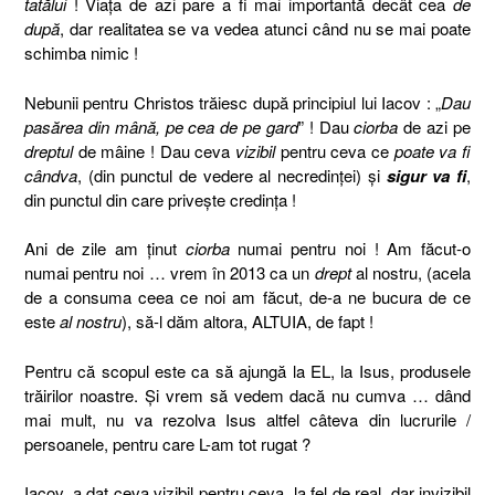
tatălui
! Viaţa de azi pare a fi mai importantă decât cea
de
după
, dar realitatea se va vedea atunci când nu se mai poate
schimba nimic !
Nebunii pentru Christos trăiesc după principiul lui Iacov :
„
Dau
pasărea din mână, pe cea de pe gard
” ! Dau
ciorba
de azi pe
dreptul
de mâine ! Dau ceva
vizibil
pentru ceva ce
poate va fi
cândva
, (din punctul de vedere al necredinţei) şi
sigur va fi
,
din punctul din care priveşte credinţa !
Ani de zile am ţinut
ciorba
numai pentru noi ! Am făcut-o
numai pentru noi … vrem în 2013 ca un
drept
al nostru, (acela
de a consuma ceea ce noi am făcut, de-a ne bucura de ce
este
al nostru
), să-l dăm altora, ALTUIA, de fapt !
Pentru că scopul este ca să ajungă la EL, la Isus, produsele
trăirilor noastre. Şi vrem să vedem dacă nu cumva … dând
mai mult, nu va rezolva Isus altfel câteva din
lucrurile /
persoanele, pentru care
L-am
tot
rugat ?
Iacov, a dat ceva vizibil pentru ceva, la fel de real, dar invizibil