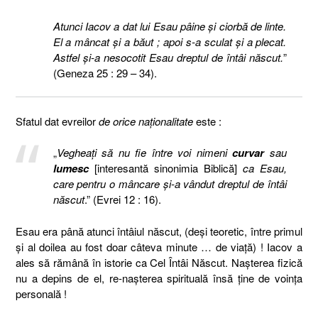
Atunci Iacov a dat lui Esau pâine şi ciorbă de linte.
El a mâncat şi a băut ; apoi s-a sculat şi a plecat.
Astfel şi-a nesocotit Esau dreptul de întâi născut.
”
(Geneza 25 : 29 – 34).
Sfatul dat evreilor
de orice naţionalitate
este :
„
Vegheaţi să nu fie între voi nimeni
curvar
sau
lumesc
[interesant
ă sinonimia Biblică
]
ca Esau,
care pentru o mâncare şi-a vândut dreptul de întâi
născut
.” (Evrei 12 : 16).
Esau era până atunci întâiul născut, (deşi teoretic, între primul
şi al doilea au fost doar câteva minute … de viaţă) ! Iacov a
ales să rămână în istorie ca Cel Întâi Născut. Naşterea fizică
nu a depins de el, re-naşterea spirituală însă ţine de voinţa
personală !