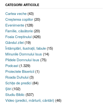
CATEGORII ARTICOLE
Cartea veche
(43)
Creşterea copiilor
(20)
Evenimente
(128)
Familie, căsătorie
(20)
Foaia Creştinului
(426)
Gândul zilei
(19)
Întâmplări, ilustraţii, fabule
(15)
Minunile Domnului Isus
(14)
Pildele Domnului Isus
(75)
Podcast
(1.329)
Proiectele Bisericii
(1)
Roada Duhului
(3)
Schiţe de predici
(84)
Ştiri
(102)
Studiu Biblic
(537)
Video (predici, mărturii, cântări)
(46)