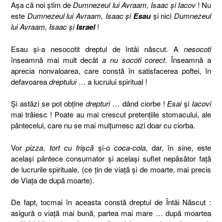
Aşa că noi ştim de
Dumnezeul lui Avraam, Isaac şi Iacov
! Nu
este
Dumnezeul lui Avraam, Isaac şi
Esau
şi nici
Dumnezeul
lui Avraam, Isaac şi
Israel
!
Esau şi-a nesocotit dreptul de întâi născut. A
nesocoti
înseamnă mai mult decât
a nu socoti corect
. Înseamnă a
aprecia nonvaloarea, care constă în satisfacerea poftei, în
defavoarea
dreptului
… a lucrului spiritual !
Şi astăzi se pot obţine
drepturi …
dând ciorbe !
Esai
şi
Iacovi
mai trăiesc ! Poate au mai crescut pretenţiile stomacului, ale
pântecelui, care nu se mai mulţumesc azi doar cu ciorba.
Vor
pizza
,
tort cu frişcă
şi-o
coca-cola
, dar, în sine, este
acelaşi pântece consumator şi acelaşi suflet nepăsător faţă
de lucrurile spirituale, (ce ţin de viaţă şi de moarte, mai precis
de Viaţa de după moarte).
De fapt, tocmai în aceasta constă dreptul de Întâi Născut :
asigură o viaţă mai bună, partea mai mare … după moartea