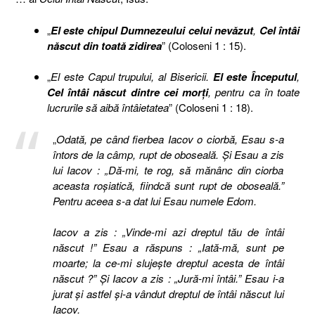
„
El este chipul Dumnezeului celui nevăzut
,
Cel întâi
născut din toată zidirea
” (Coloseni 1 : 15)
.
„
El este Capul trupului, al Bisericii.
El este Începutul
,
Cel întâi născut dintre cei morţi
, pentru ca în toate
lucrurile să aibă întâietatea
” (Coloseni 1 : 18).
„
Odată, pe când fierbea Iacov o ciorbă, Esau s-a
întors de la câmp, rupt de oboseală. Şi Esau a zis
lui Iacov : „Dă-mi, te rog, să mănânc din ciorba
aceasta roşiatică, fiindcă sunt rupt de oboseală.”
Pentru aceea s-a dat lui Esau numele Edom.
Iacov a zis : „Vinde-mi azi dreptul tău de întâi
născut !” Esau a răspuns : „Iată-mă, sunt pe
moarte; la ce-mi slujeşte dreptul acesta de întâi
născut ?” Şi Iacov a zis : „Jură-mi întâi.” Esau i-a
jurat şi astfel şi-a vândut dreptul de întâi născut lui
Iacov.