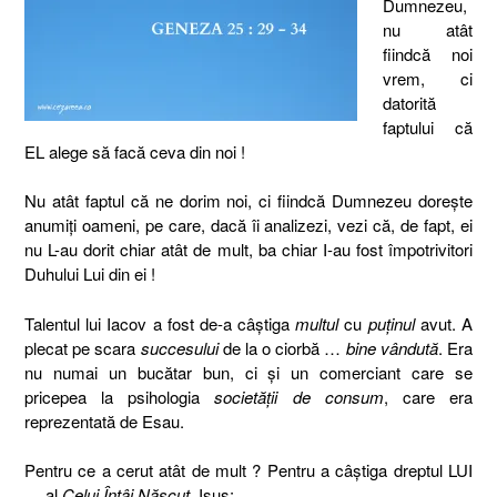
Dumnezeu,
nu atât
fiindcă noi
vrem, ci
datorită
faptului că
EL alege să facă ceva din noi !
Nu atât faptul că ne dorim noi, ci fiindcă Dumnezeu doreşte
anumiţi oameni, pe care, dacă îi analizezi, vezi că, de fapt, ei
nu L-au dorit chiar atât de mult, ba chiar I-au fost împotrivitori
Duhului Lui din ei !
Talentul lui Iacov a fost de-a câştiga
multul
cu
puţinul
avut. A
plecat pe scara
succesului
de la o ciorbă …
bine vândută
. Era
nu numai un bucătar bun, ci şi un comerciant care se
pricepea la psihologia
societăţii de consum
, care era
reprezentată de Esau.
Pentru ce a cerut atât de mult ? Pentru a câştiga dreptul LUI
… al
Celui Întâi Născut
, Isus: