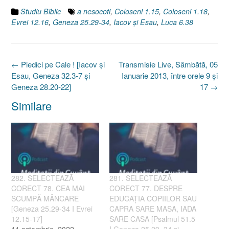
Studiu Biblic
a nesocoti
,
Coloseni 1.15
,
Coloseni 1.18
,
Evrei 12.16
,
Geneza 25.29-34
,
Iacov şi Esau
,
Luca 6.38
Post
←
Piedici pe Cale ! [Iacov şi
Transmisie Live, Sâmbătă, 05
navigation
Esau, Geneza 32.3-7 şi
Ianuarie 2013, între orele 9 şi
Geneza 28.20-22]
17
→
Similare
282. SELECTEAZĂ
281. SELECTEAZĂ
CORECT 78. CEA MAI
CORECT 77. DESPRE
SCUMPĂ MÂNCARE
EDUCAȚIA COPIILOR SAU
[Geneza 25.29-34 I Evrei
CAPRA SARE MASA, IADA
12.15-17]
SARE CASA [Psalmul 51.5
11 octombrie, 2022
I Geneza 25.29–34 și