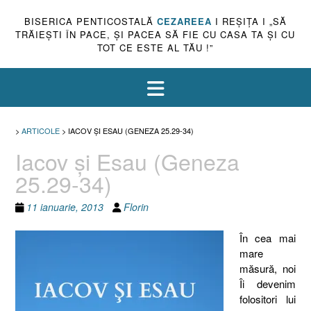
BISERICA PENTICOSTALĂ
CEZAREEA
I REŞIŢA I „SĂ
TRĂIEŞTI ÎN PACE, ŞI PACEA SĂ FIE CU CASA TA ŞI CU
TOT CE ESTE AL TĂU !”
>
ARTICOLE
>
IACOV ŞI ESAU (GENEZA 25.29-34)
Iacov şi Esau (Geneza
25.29-34)
11 ianuarie, 2013
Florin
În cea mai
mare
măsură, noi
Îi devenim
folositori lui