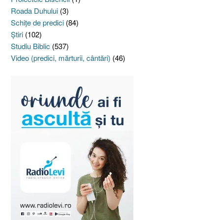
Roada Duhului
(3)
Schiţe de predici
(84)
Ştiri
(102)
Studiu Biblic
(537)
Video (predici, mărturii, cântări)
(46)