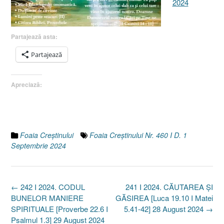
2024
Partajează asta:
Partajează
Apreciază:
Foaia Creştinului
Foaia Creştinului Nr. 460 I D. 1
Septembrie 2024
Post
←
242 I 2024. CODUL
241 I 2024. CĂUTAREA ȘI
navigation
BUNELOR MANIERE
GĂSIREA [Luca 19.10 I Matei
SPIRITUALE [Proverbe 22.6 I
5.41-42] 28 August 2024
→
Psalmul 1.3] 29 August 2024