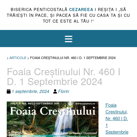
BISERICA PENTICOSTALĂ
CEZAREEA
I REŞIŢA I „SĂ
TRĂIEŞTI ÎN PACE, ŞI PACEA SĂ FIE CU CASA TA ŞI CU
TOT CE ESTE AL TĂU !”
>
ARTICOLE
>
FOAIA CREŞTINULUI NR. 460 I D. 1 SEPTEMBRIE 2024
Foaia Creştinului Nr. 460 I
D. 1 Septembrie 2024
1 septembrie, 2024
Florin
Foaia
Creştinului,
Nr. 460 I D.
1
Septembrie