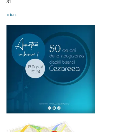
31
« iun.