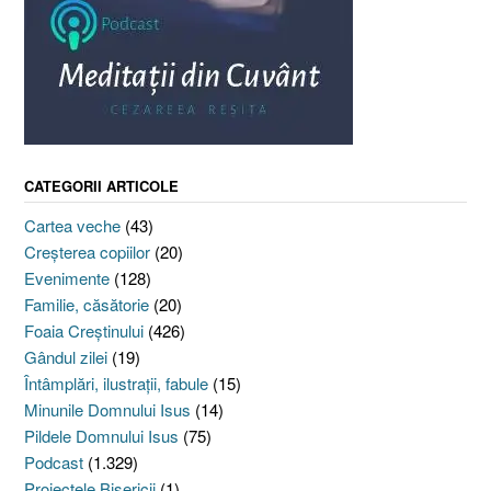
CATEGORII ARTICOLE
Cartea veche
(43)
Creşterea copiilor
(20)
Evenimente
(128)
Familie, căsătorie
(20)
Foaia Creştinului
(426)
Gândul zilei
(19)
Întâmplări, ilustraţii, fabule
(15)
Minunile Domnului Isus
(14)
Pildele Domnului Isus
(75)
Podcast
(1.329)
Proiectele Bisericii
(1)