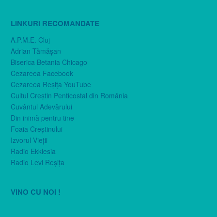
LINKURI RECOMANDATE
A.P.M.E. Cluj
Adrian Tămăşan
Biserica Betania Chicago
Cezareea Facebook
Cezareea Reşiţa YouTube
Cultul Creştin Penticostal din România
Cuvântul Adevărului
Din inimă pentru tine
Foaia Creştinului
Izvorul Vieţii
Radio Ekklesia
Radio Levi Reşiţa
VINO CU NOI !