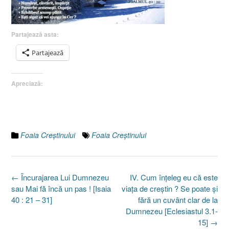
Partajează asta:
Partajează
Apreciază:
Foaia Creştinului
Foaia Creştinului
Post
←
Încurajarea Lui Dumnezeu
IV. Cum înţeleg eu că este
navigation
sau Mai fă încă un pas ! [Isaia
viaţa de creştin ? Se poate şi
40 : 21 – 31]
fără un cuvânt clar de la
Dumnezeu [Eclesiastul 3.1-
15]
→