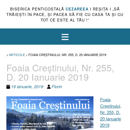
BISERICA PENTICOSTALĂ
CEZAREEA
I REŞIŢA I „SĂ
TRĂIEŞTI ÎN PACE, ŞI PACEA SĂ FIE CU CASA TA ŞI CU
TOT CE ESTE AL TĂU !”
>
ARTICOLE
>
FOAIA CREŞTINULUI, NR. 255, D. 20 IANUARIE 2019
Foaia Creştinului, Nr. 255,
D. 20 Ianuarie 2019
19 ianuarie, 2019
Florin
Foaia
Creştinului,
Nr. 255, D.
20 Ianuarie
2019