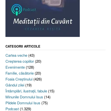
CATEGORII ARTICOLE
Cartea veche
(43)
Creşterea copiilor
(20)
Evenimente
(128)
Familie, căsătorie
(20)
Foaia Creştinului
(426)
Gândul zilei
(19)
Întâmplări, ilustraţii, fabule
(15)
Minunile Domnului Isus
(14)
Pildele Domnului Isus
(75)
Podcast
(1.329)