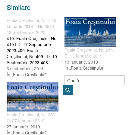
Similare
Foaia Creştinului, Nr. 1 I 5
Ianuarie 2014 – Nr. 358 I
18 Septembrie 2022
410. Foaia Creştinului, Nr.
410 I D. 17 Septembrie
Foaia Creştinului, Nr. 254,
2023 409. Foaia
D. 13 Ianuarie 2019
Creştinului, Nr. 409 I D. 10
13 ianuarie, 2019
Septembrie 2023 408.
În „Foaia Creştinului”
Foaia Creştinului, Nr. 408 I
3 septembrie, 2016
D. 3 Septembrie 2023 407.
În „Foaia Creştinului”
Foaia Creştinului, Nr. 407 I
D. 27 August 2023 406.
Foaia Creştinului, Nr. 406 I
D. 20 August 2023…
Foaia Creştinului, Nr. 256,
D. 27 Ianuarie 2019
27 ianuarie, 2019
În „Foaia Creştinului”