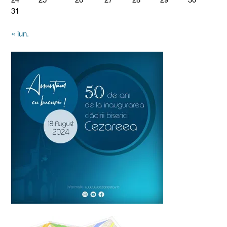
31
« iun.