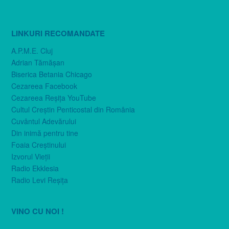
LINKURI RECOMANDATE
A.P.M.E. Cluj
Adrian Tămăşan
Biserica Betania Chicago
Cezareea Facebook
Cezareea Reşiţa YouTube
Cultul Creştin Penticostal din România
Cuvântul Adevărului
Din inimă pentru tine
Foaia Creştinului
Izvorul Vieţii
Radio Ekklesia
Radio Levi Reşiţa
VINO CU NOI !