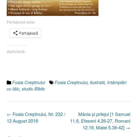
Partajează asta:
Partajează
Apreciază:
Foaia Creştinului
Foaia Creştinului
,
ilustratii
,
întâmplări
cu tâlc
,
studiu Biblic
Post
←
Foaia Creştinului, Nr. 232 /
Mânia şi prilejul [1 Samuel
navigation
12 August 2018
11.6, Efeseni 4.26-27, Romani
12.19, Matei 5.38-42]
→