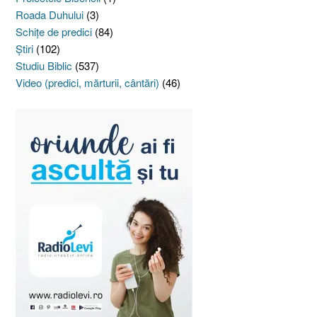
Roada Duhului
(3)
Schiţe de predici
(84)
Ştiri
(102)
Studiu Biblic
(537)
Video (predici, mărturii, cântări)
(46)