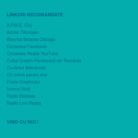
LINKURI RECOMANDATE
A.P.M.E. Cluj
Adrian Tămăşan
Biserica Betania Chicago
Cezareea Facebook
Cezareea Reşiţa YouTube
Cultul Creştin Penticostal din România
Cuvântul Adevărului
Din inimă pentru tine
Foaia Creştinului
Izvorul Vieţii
Radio Ekklesia
Radio Levi Reşiţa
VINO CU NOI !