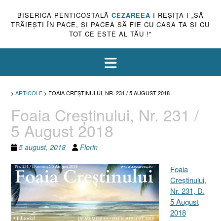
BISERICA PENTICOSTALĂ
CEZAREEA
I REŞIŢA I „SĂ
TRĂIEŞTI ÎN PACE, ŞI PACEA SĂ FIE CU CASA TA ŞI CU
TOT CE ESTE AL TĂU !”
>
ARTICOLE
>
FOAIA CREŞTINULUI, NR. 231 / 5 AUGUST 2018
Foaia Creştinului, Nr. 231 /
5 August 2018
5 august, 2018
Florin
Foaia
Creştinului,
Nr. 231, D.
5 August
2018