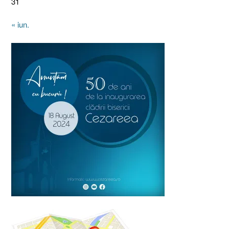
31
« iun.