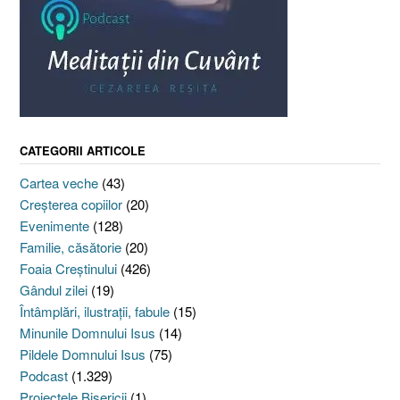
CATEGORII ARTICOLE
Cartea veche
(43)
Creşterea copiilor
(20)
Evenimente
(128)
Familie, căsătorie
(20)
Foaia Creştinului
(426)
Gândul zilei
(19)
Întâmplări, ilustraţii, fabule
(15)
Minunile Domnului Isus
(14)
Pildele Domnului Isus
(75)
Podcast
(1.329)
Proiectele Bisericii
(1)