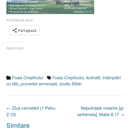
Partajează asta:
Partajează
Apreciază:
Foaia Creştinului
Foaia Creştinului
,
ilustratii
,
întâmplări
cu tâlc
,
proverbe armeneşti
,
studiu Biblic
Post
←
Ziua cercetării (1 Petru
Neputinţele noastre [gr.
navigation
2.12)
astheneia], Matei 8.17
→
Similare