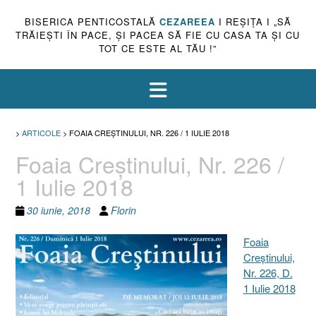
BISERICA PENTICOSTALĂ
CEZAREEA
I REŞIŢA I „SĂ
TRĂIEŞTI ÎN PACE, ŞI PACEA SĂ FIE CU CASA TA ŞI CU
TOT CE ESTE AL TĂU !”
>
ARTICOLE
>
FOAIA CREŞTINULUI, NR. 226 / 1 IULIE 2018
Foaia Creştinului, Nr. 226 /
1 Iulie 2018
30 iunie, 2018
Florin
Foaia
Creştinului,
Nr. 226, D.
1 Iulie 2018