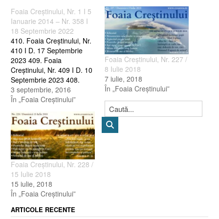
Foaia Creştinului, Nr. 1 I 5
Ianuarie 2014 – Nr. 358 I
18 Septembrie 2022
410. Foaia Creştinului, Nr.
410 I D. 17 Septembrie
Foaia Creştinului, Nr. 227 /
2023 409. Foaia
8 Iulie 2018
Creştinului, Nr. 409 I D. 10
7 iulie, 2018
Septembrie 2023 408.
În „Foaia Creştinului”
Foaia Creştinului, Nr. 408 I
3 septembrie, 2016
D. 3 Septembrie 2023 407.
În „Foaia Creştinului”
Foaia Creştinului, Nr. 407 I
D. 27 August 2023 406.
Foaia Creştinului, Nr. 406 I
D. 20 August 2023…
Foaia Creştinului, Nr. 228 /
15 Iulie 2018
15 iulie, 2018
În „Foaia Creştinului”
ARTICOLE RECENTE