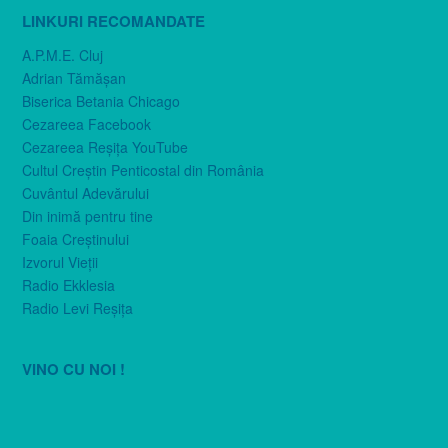
LINKURI RECOMANDATE
A.P.M.E. Cluj
Adrian Tămăşan
Biserica Betania Chicago
Cezareea Facebook
Cezareea Reşiţa YouTube
Cultul Creştin Penticostal din România
Cuvântul Adevărului
Din inimă pentru tine
Foaia Creştinului
Izvorul Vieţii
Radio Ekklesia
Radio Levi Reşiţa
VINO CU NOI !