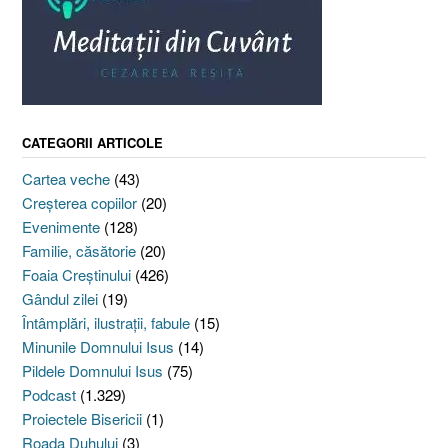
CATEGORII ARTICOLE
Cartea veche
(43)
Creşterea copiilor
(20)
Evenimente
(128)
Familie, căsătorie
(20)
Foaia Creştinului
(426)
Gândul zilei
(19)
Întâmplări, ilustraţii, fabule
(15)
Minunile Domnului Isus
(14)
Pildele Domnului Isus
(75)
Podcast
(1.329)
Proiectele Bisericii
(1)
Roada Duhului
(3)