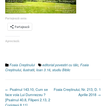
Partajează asta:
Partajează
Apreciază:
Foaia Creştinului
editorial povestiri cu tâlc
,
Foaia
Creştinului
,
ilustratii
,
Ioan 3.16
,
studiu Biblic
Post
←
Psalmul 143.10, Cum se
Foaia Creştinului, Nr. 213, D. 1
navigation
face voia Lui Dumnezeu ?
Aprilie 2018
→
[Psalmul 40.8, Filipeni 2.13, 2
Corinteni 8.11]