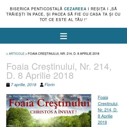
BISERICA PENTICOSTALĂ
CEZAREEA
I REŞIŢA I „SĂ
TRĂIEŞTI ÎN PACE, ŞI PACEA SĂ FIE CU CASA TA ŞI CU
TOT CE ESTE AL TĂU !”
>
ARTICOLE
>
FOAIA CREŞTINULUI, NR. 214, D. 8 APRILIE 2018
Foaia Creştinului, Nr. 214,
D. 8 Aprilie 2018
7 aprilie, 2018
Florin
Foaia
Creştinului,
Nr. 214, D.
8 Aprilie
2018