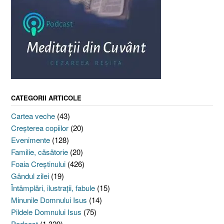
CATEGORII ARTICOLE
Cartea veche
(43)
Creşterea copiilor
(20)
Evenimente
(128)
Familie, căsătorie
(20)
Foaia Creştinului
(426)
Gândul zilei
(19)
Întâmplări, ilustraţii, fabule
(15)
Minunile Domnului Isus
(14)
Pildele Domnului Isus
(75)
Podcast
(1.329)