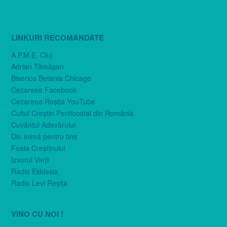
LINKURI RECOMANDATE
A.P.M.E. Cluj
Adrian Tămăşan
Biserica Betania Chicago
Cezareea Facebook
Cezareea Reşiţa YouTube
Cultul Creştin Penticostal din România
Cuvântul Adevărului
Din inimă pentru tine
Foaia Creştinului
Izvorul Vieţii
Radio Ekklesia
Radio Levi Reşiţa
VINO CU NOI !