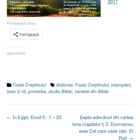
2017
Partajează asta:
Partajează
Apreciază:
Foaia Creştinului
dicţionar
,
Foaia Creştinului
,
intamplari
,
Ioan 3:16
,
proverbe
,
studiu Biblic
,
versete din Biblie
Post
←
În Egipt, Exod 5 : 1 – 23
Şapte adevăruri din cartea
navigation
Iona (capitolul I) 2. Dumnezeu
este Cel care vede (ebr. El
Roi)
→