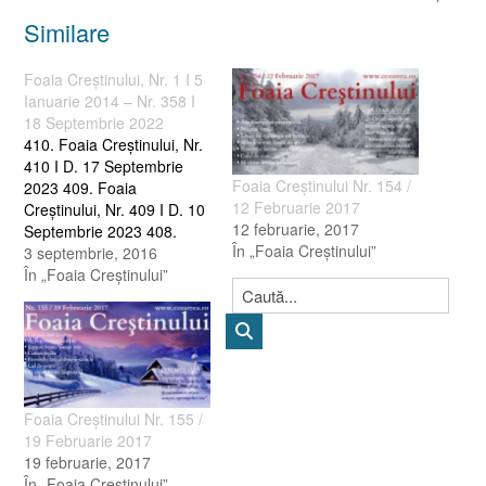
Similare
Foaia Creştinului, Nr. 1 I 5
Ianuarie 2014 – Nr. 358 I
18 Septembrie 2022
410. Foaia Creştinului, Nr.
410 I D. 17 Septembrie
Foaia Creştinului Nr. 154 /
2023 409. Foaia
12 Februarie 2017
Creştinului, Nr. 409 I D. 10
12 februarie, 2017
Septembrie 2023 408.
În „Foaia Creştinului”
Foaia Creştinului, Nr. 408 I
3 septembrie, 2016
D. 3 Septembrie 2023 407.
În „Foaia Creştinului”
Foaia Creştinului, Nr. 407 I
D. 27 August 2023 406.
Foaia Creştinului, Nr. 406 I
D. 20 August 2023…
Foaia Creştinului Nr. 155 /
19 Februarie 2017
19 februarie, 2017
În „Foaia Creştinului”