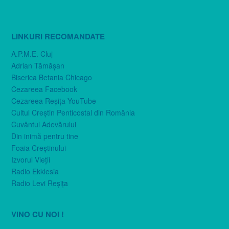
LINKURI RECOMANDATE
A.P.M.E. Cluj
Adrian Tămăşan
Biserica Betania Chicago
Cezareea Facebook
Cezareea Reşiţa YouTube
Cultul Creştin Penticostal din România
Cuvântul Adevărului
Din inimă pentru tine
Foaia Creştinului
Izvorul Vieţii
Radio Ekklesia
Radio Levi Reşiţa
VINO CU NOI !