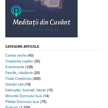
CATEGORII ARTICOLE
Cartea veche
(43)
Creşterea copiilor
(20)
Evenimente
(128)
Familie, căsătorie
(20)
Foaia Creştinului
(426)
Gândul zilei
(19)
Întâmplări, ilustraţii, fabule
(15)
Minunile Domnului Isus
(14)
Pildele Domnului Isus
(75)
Podcast
(1.329)