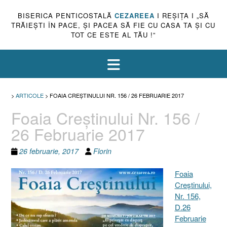
BISERICA PENTICOSTALĂ
CEZAREEA
I REŞIŢA I „SĂ
TRĂIEŞTI ÎN PACE, ŞI PACEA SĂ FIE CU CASA TA ŞI CU
TOT CE ESTE AL TĂU !”
>
ARTICOLE
>
FOAIA CREŞTINULUI NR. 156 / 26 FEBRUARIE 2017
Foaia Creştinului Nr. 156 /
26 Februarie 2017
26 februarie, 2017
Florin
Foaia
Creştinului,
Nr. 156,
D.26
Februarie