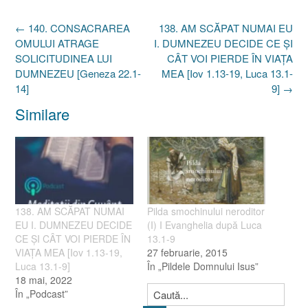
Post
←
140. CONSACRAREA
138. AM SCĂPAT NUMAI EU
navigation
OMULUI ATRAGE
I. DUMNEZEU DECIDE CE ŞI
SOLICITUDINEA LUI
CÂT VOI PIERDE ÎN VIAŢA
DUMNEZEU [Geneza 22.1-
MEA [Iov 1.13-19, Luca 13.1-
14]
9]
→
Similare
138. AM SCĂPAT NUMAI
Pilda smochinului neroditor
EU I. DUMNEZEU DECIDE
(I) I Evanghelia după Luca
CE ŞI CÂT VOI PIERDE ÎN
13.1-9
VIAŢA MEA [Iov 1.13-19,
27 februarie, 2015
Luca 13.1-9]
În „Pildele Domnului Isus”
18 mai, 2022
În „Podcast”