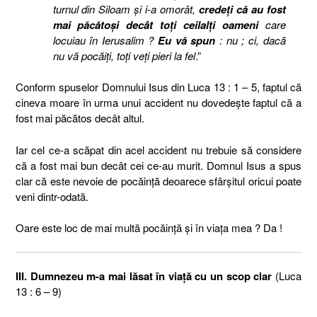
turnul din Siloam şi i-a omorât,
credeţi că au fost
mai păcătoşi decât toţi ceilalţi oameni
care
locuiau în Ierusalim ?
Eu vă spun
: nu ; ci, dacă
nu vă pocăiţi, toţi veţi pieri la fel
.”
Conform spuselor Domnului Isus din Luca 13 : 1 – 5, faptul că
cineva moare în urma unui accident nu dovedeşte faptul că a
fost mai păcătos decât altul.
Iar cel ce-a scăpat din acel accident nu trebuie să considere
că a fost mai bun decât cei ce-au murit. Domnul Isus a spus
clar că este nevoie de pocăinţă deoarece sfârşitul oricui poate
veni dintr-odată.
Oare este loc de mai multă pocăinţă şi în viaţa mea ? Da !
III. Dumnezeu m-a mai lăsat în viaţă cu un scop clar
(Luca
13 : 6 – 9)