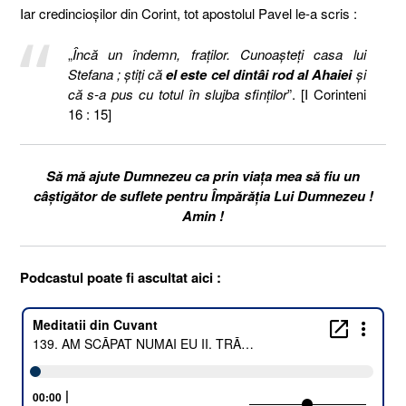
Iar credincioşilor din Corint, tot apostolul Pavel le-a scris :
„
Încă un îndemn, fraţilor. Cunoaşteţi casa lui
Stefana ; ştiţi că
el este cel dintâi rod al Ahaiei
şi
că s-a pus cu totul în slujba sfinţilor
”. [I Corinteni
16 : 15]
Să mă ajute Dumnezeu ca prin viaţa mea să fiu un
câştigător de suflete pentru Împărăţia Lui Dumnezeu !
Amin !
Podcastul poate fi ascultat aici :