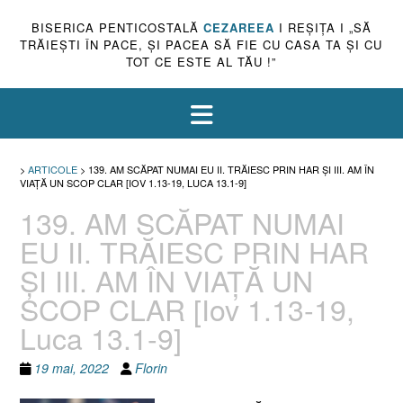
BISERICA PENTICOSTALĂ
CEZAREEA
I REŞIŢA I „SĂ
TRĂIEŞTI ÎN PACE, ŞI PACEA SĂ FIE CU CASA TA ŞI CU
TOT CE ESTE AL TĂU !”
>
ARTICOLE
>
139. AM SCĂPAT NUMAI EU II. TRĂIESC PRIN HAR ŞI III. AM ÎN
VIAŢĂ UN SCOP CLAR [IOV 1.13-19, LUCA 13.1-9]
139. AM SCĂPAT NUMAI
EU II. TRĂIESC PRIN HAR
ŞI III. AM ÎN VIAŢĂ UN
SCOP CLAR [Iov 1.13-19,
Luca 13.1-9]
19 mai, 2022
Florin