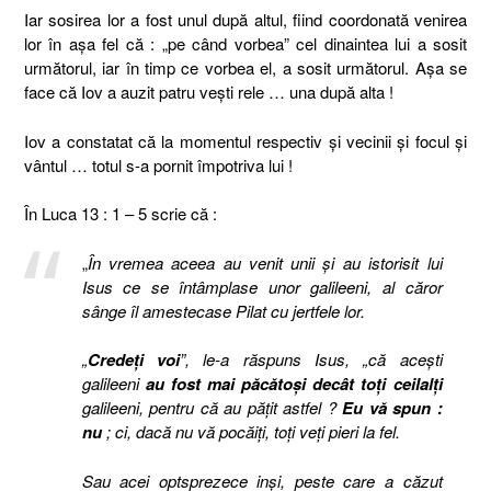
Iar sosirea lor a fost unul după altul, fiind coordonată venirea
lor în aşa fel că : „pe când vorbea” cel dinaintea lui a sosit
următorul, iar în timp ce vorbea el, a sosit următorul. Aşa se
face că Iov a auzit patru veşti rele … una după alta !
Iov a constatat că la momentul respectiv şi vecinii şi focul şi
vântul … totul s-a pornit împotriva lui !
În Luca 13 : 1 – 5 scrie că :
„
În vremea aceea au venit unii şi au istorisit lui
Isus ce se întâmplase unor galileeni, al căror
sânge îl amestecase Pilat cu jertfele lor.
„
Credeţi
voi
”, le-a răspuns Isus, „că aceşti
galileeni
au fost mai păcătoşi decât toţi ceilalţi
galileeni, pentru că au păţit astfel ?
Eu vă spun :
nu
; ci, dacă nu vă pocăiţi, toţi veţi pieri la fel.
Sau acei optsprezece inşi, peste care a căzut