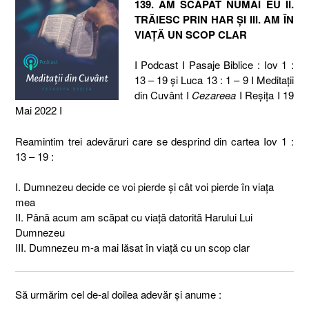
139. AM SCĂPAT NUMAI EU II.
TRĂIESC PRIN HAR ŞI III. AM ÎN
VIAŢĂ UN SCOP CLAR
I Podcast I Pasaje Biblice : Iov 1 :
13 – 19 şi Luca 13 : 1 – 9 I Meditaţii
din Cuvânt I
Cezareea
I Reşiţa I 19
Mai 2022 I
Reamintim trei adevăruri care se desprind din cartea Iov 1 :
13 – 19 :
I. Dumnezeu decide ce voi pierde şi cât voi pierde în viaţa
mea
II. Până acum am scăpat cu viaţă datorită Harului Lui
Dumnezeu
III. Dumnezeu m-a mai lăsat în viaţă cu un scop clar
Să urmărim cel de-al doilea adevăr şi anume :