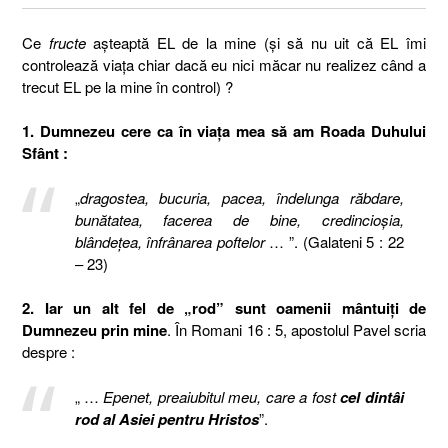
Ce
fructe
aşteaptă EL de la mine (şi să nu uit că EL îmi
controlează viaţa chiar dacă eu nici măcar nu realizez când a
trecut EL pe la mine în control) ?
1. Dumnezeu cere ca în viaţa mea să am Roada Duhului
Sfânt :
„
dragostea, bucuria, pacea, îndelunga răbdare,
bunătatea, facerea de bine, credincioşia,
blândeţea, înfrânarea poftelor
… ”. (Galateni 5 : 22
– 23)
2. Iar un alt fel de „rod” sunt oamenii mântuiţi de
Dumnezeu prin mine
. În Romani 16 : 5, apostolul Pavel scria
despre :
„ …
Epenet, preaiubitul meu, care a fost
cel dintâi
rod al Asiei pentru Hristos
”.