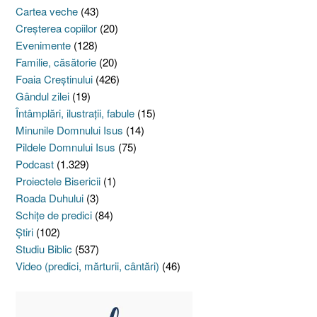
Cartea veche
(43)
Creşterea copiilor
(20)
Evenimente
(128)
Familie, căsătorie
(20)
Foaia Creştinului
(426)
Gândul zilei
(19)
Întâmplări, ilustraţii, fabule
(15)
Minunile Domnului Isus
(14)
Pildele Domnului Isus
(75)
Podcast
(1.329)
Proiectele Bisericii
(1)
Roada Duhului
(3)
Schiţe de predici
(84)
Ştiri
(102)
Studiu Biblic
(537)
Video (predici, mărturii, cântări)
(46)