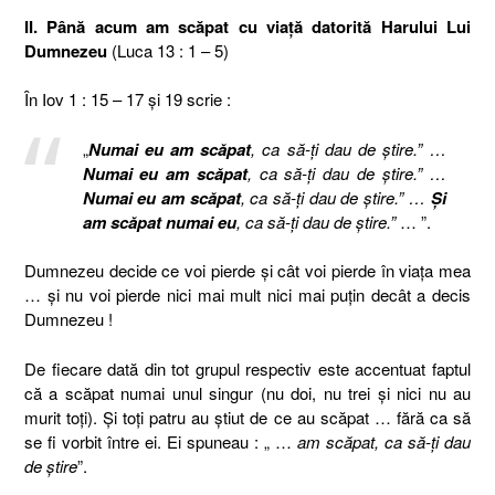
II. Până acum am scăpat cu viaţă datorită Harului Lui
Dumnezeu
(Luca 13 : 1 – 5)
În Iov 1 : 15 – 17 şi 19 scrie :
„
Numai eu am scăpat
, ca să-ţi dau de ştire.” …
Numai eu am scăpat
, ca să-ţi dau de ştire.” …
Numai eu am scăpat
, ca să-ţi dau de ştire.” …
Şi
am scăpat numai eu
, ca să-ţi dau de ştire.”
… ”.
Dumnezeu decide ce voi pierde şi cât voi pierde în viaţa mea
… şi nu voi pierde nici mai mult nici mai puţin decât a decis
Dumnezeu !
De fiecare dată din tot grupul respectiv este accentuat faptul
că a scăpat numai unul singur (nu doi, nu trei şi nici nu au
murit toţi). Şi toţi patru au ştiut de ce au scăpat … fără ca să
se fi vorbit între ei. Ei spuneau : „ …
am scăpat, ca să-ţi dau
de ştire
”.