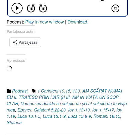
Podcast:
Play in new window
|
Download
Partajează asta:
Partajează
Apreciază:
Încarc...
Podcast
1 Corinteni 16.15
,
139. AM SCĂPAT NUMAI
EU II. TRĂIESC PRIN HAR ŞI III. AM ÎN VIAŢĂ UN SCOP
CLAR
,
Dumnezeu decide ce voi pierde şi cât voi pierde în viaţa
mea
,
Epenet
,
Galateni 5.22-23
,
Iov 1.13-19
,
Iov 1.15-17
,
Iov
1.19
,
Luca 13.1-5
,
Luca 13.1-9
,
Luca 13.6-9
,
Romani 16.15
,
Stefana