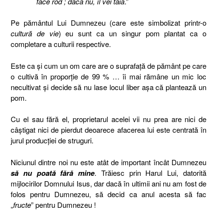
face rod ; dacă nu, îl vei tăia
.”
Pe pământul Lui Dumnezeu (care este simbolizat printr-o
cultură de vie
) eu sunt ca un singur pom plantat ca o
completare a culturii respective.
Este ca şi cum un om care are o suprafaţă de pământ pe care
o cultivă în proporţie de 99 % … îi mai rămâne un mic loc
necultivat şi decide să nu lase locul liber aşa că plantează un
pom.
Cu el sau fără el, proprietarul acelei vii nu prea are nici de
câştigat nici de pierdut deoarece afacerea lui este centrată în
jurul producţiei de struguri.
Niciunul dintre noi nu este atât de important încât Dumnezeu
să nu poată fără mine
. Trăiesc prin Harul Lui, datorită
mijlocirilor Domnului Isus, dar dacă în ultimii ani nu am fost de
folos pentru Dumnezeu, să decid ca anul acesta să fac
„
fructe
” pentru Dumnezeu !