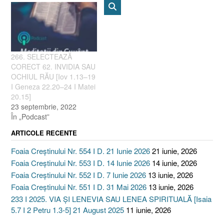
266. SELECTEAZĂ
CORECT 62. INVIDIA SAU
OCHIUL RĂU [Iov 1.13–19
I Geneza 22.20–24 I Matei
20.15]
23 septembrie, 2022
În „Podcast”
ARTICOLE RECENTE
Foaia Creștinului Nr. 554 I D. 21 Iunie 2026
21 iunie, 2026
Foaia Creștinului Nr. 553 I D. 14 Iunie 2026
14 iunie, 2026
Foaia Creștinului Nr. 552 I D. 7 Iunie 2026
13 iunie, 2026
Foaia Creștinului Nr. 551 I D. 31 Mai 2026
13 iunie, 2026
233 I 2025. VIA ȘI LENEVIA SAU LENEA SPIRITUALĂ [Isaia
5.7 I 2 Petru 1.3-5] 21 August 2025
11 iunie, 2026