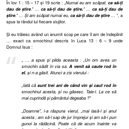
În Iov 1 : 15 – 17 şi 19 scrie : „
Numai eu am scăpat,
ca să-ţi
dau de ştire
.” …
ca să-ţi dau de ştire.
” …
ca să-ţi dau de
ştire
.” … Şi am scăpat numai eu,
ca să-ţi dau de ştire
…
”, a
spus la rândul lui fiecare slujitor.
Şi eu trăiesc având un anumit scop pe care îl am de îndeplinit
… exact ca smochinul descris în Luca 13 : 6 – 9 unde
Domnul Isus :
„ …
a spus şi pilda aceasta : „Un om avea un
smochin sădit în via sa.
A venit să caute rod în
el
, şi n-a găsit. Atunci a zis vierului :
„Iată că
sunt trei ani de când vin şi caut rod în
smochinul acesta, şi nu găsesc. Taie-l. La ce să
mai cuprindă şi pământul degeaba ?”
„Doamne”, i-a răspuns vierul, „mai lasă-l şi anul
acesta ; am să-l sap de jur împrejur şi am să-i pun
gunoi la rădăcină. Poate că de acum înainte va