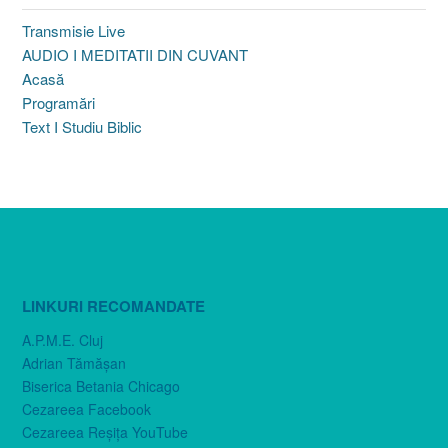
Transmisie Live
AUDIO I MEDITATII DIN CUVANT
Acasă
Programări
Text I Studiu Biblic
LINKURI RECOMANDATE
A.P.M.E. Cluj
Adrian Tămăşan
Biserica Betania Chicago
Cezareea Facebook
Cezareea Reşiţa YouTube