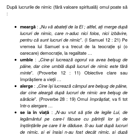
După lucrurile de nimic (fără valoare spirituală) omul poate să
:
meargă
: „
Nu vă abateţi de la El ; altfel, aţi merge după
lucruri de nimic, care n-aduc nici folos, nici izbăvire,
pentru că sunt lucruri de nimic
”. (I Samuel 12 : 21) Pe
vremea lui Samuel s-a trecut de la teocraţie şi (o
oarecare) democraţie, la regalitate …
umble
: „
Cine-şi lucrează ogorul va avea belşug de
pâine, dar cine umblă după lucruri de nimic este fără
minte
”. (Proverbe 12 : 11) Obiective clare sau
împrăştiere a vieţii …
alerge
: „
Cine îşi lucrează câmpul are belşug de pâine,
dar cine aleargă după lucruri de nimic are belşug de
sărăcie
”. (Proverbe 28 : 19) Omul
împrăştiat
, va fi tot
într-o alergare …
se ia în viaţă
: „
N-au vrut să ştie de legile Lui, de
legământul pe care-l făcuse cu părinţii lor şi de
înştiinţările pe care li le dăduse. S-au luat după lucruri
de nimic, şi ei înşişi n-au fost decât nimic, şi după