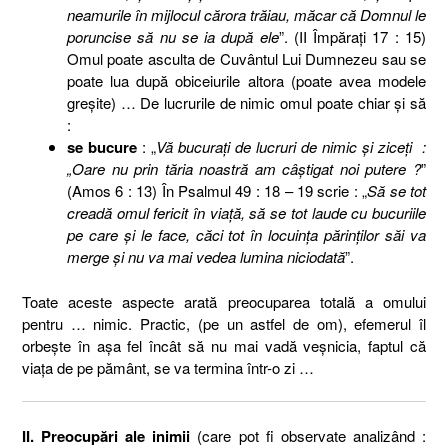
neamurile în mijlocul cărora trăiau, măcar că Domnul le
poruncise să nu se ia după ele
”. (II Împăraţi 17 : 15)
Omul poate asculta de Cuvântul Lui Dumnezeu sau se
poate lua după obiceiurile altora (poate avea modele
greşite) … De lucrurile de nimic omul poate chiar şi să
:
se bucure
: „
Vă bucuraţi de lucruri de nimic şi ziceţi :
„Oare nu prin tăria noastră am câştigat noi putere ?
”
(Amos 6 : 13) În Psalmul 49 : 18 – 19 scrie : „
Să se tot
creadă omul fericit în viaţă, să se tot laude cu bucuriile
pe care şi le face, căci tot în locuinţa părinţilor săi va
merge şi nu va mai vedea lumina niciodată
”.
Toate aceste aspecte arată preocuparea totală a omului
pentru … nimic. Practic, (pe un astfel de om), efemerul îl
orbeşte în aşa fel încât să nu mai vadă veşnicia, faptul că
viaţa de pe pământ, se va termina într-o zi …
II. Preocupări ale inimii
(care pot fi observate analizând :