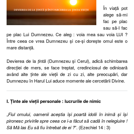
În viaţă pot
alege să-mi
fac pe plac
sau să-I fac
pe plac Lui Dumnezeu. Ce aleg : voia mea sau voia LUI ?
Între ceea ce vrea Dumnezeu şi ce-şi doreşte omul este o
mare distanţă.
Devierea de la
ţintă
(Dumnezeu şi Cerul), adică schimbarea
direcţiei de mers, se face treptat, credinciosul de odinioară
având alte ţinte ale vieţii de zi cu zi, alte preocupări, dar
Dumnezeu în Harul Lui aduce momente ale cercetării Divine.
I. Ţinte ale vieţii personale : lucrurile de nimic
„
Fiul omului, oamenii aceştia îşi poartă idolii în inimă şi îşi
pironesc privirile spre ceea ce i-a făcut să cadă în nelegiuire !
Să Mă las Eu să fiu întrebat de ei ?
”. (Ezechiel 14 : 3)