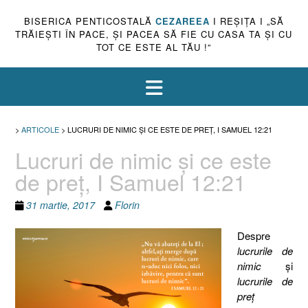
BISERICA PENTICOSTALĂ
CEZAREEA
I REŞIŢA I „SĂ
TRĂIEŞTI ÎN PACE, ŞI PACEA SĂ FIE CU CASA TA ŞI CU
TOT CE ESTE AL TĂU !”
>
ARTICOLE
>
LUCRURI DE NIMIC ŞI CE ESTE DE PREŢ, I SAMUEL 12:21
Lucruri de nimic şi ce este
de preţ, I Samuel 12:21
31 martie, 2017
Florin
Despre
lucrurile de
nimic
şi
lucrurile de
preţ