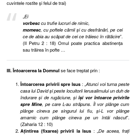
cuvintele rostite şi felul de trai)
„
Ei
vorbesc
cu trufie lucruri de nimic,
momesc
, cu poftele cărnii şi cu desfrânări, pe cei
ce de abia au scăpat de cei ce trăiesc în rătăcire
”.
(II Petru 2 : 18) Omul poate practica abstinenţa
sau trăirea în pofte …
III. Întoarcerea la Domnul
se face treptat prin :
Întoarcerea privirii spre Isus
: „
Atunci voi turna peste
casa lui David şi peste locuitorii Ierusalimului un duh de
îndurare şi de rugăciune, şi
îşi vor întoarce privirile
spre Mine
, pe care L-au străpuns. Îl vor plânge cum
plânge cineva pe singurul lui fiu, şi-L vor plânge
amarnic cum plânge cineva pe un întâi născut
”.
(Zaharia 12 : 10)
Aţintirea (fixarea) privirii la Isus
: „
De aceea, fraţi