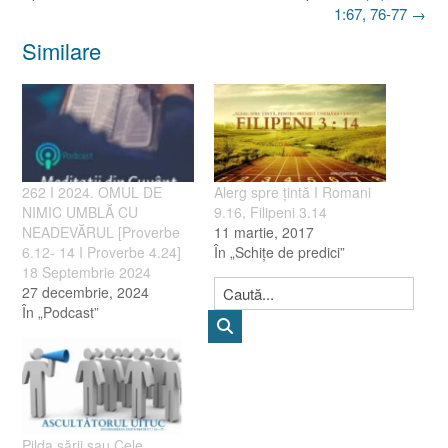
1:67, 76-77
→
Similare
262 I 2024. OMUL DE
Alerg spre ţintă I Romani
NIMIC UMBLĂ CU
9.16, Filipeni 3.14
NEADEVĂRUL [Proverbe
11 martie, 2017
6.12- 14 I Proverbe 4.24]
În „Schiţe de predici”
18 Septembrie 2024
27 decembrie, 2024
În „Podcast”
Pilda sării sau Cele