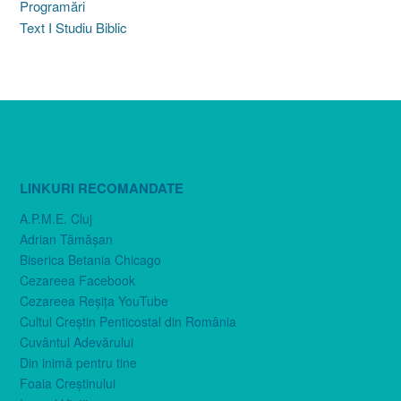
Programări
Text I Studiu Biblic
LINKURI RECOMANDATE
A.P.M.E. Cluj
Adrian Tămăşan
Biserica Betania Chicago
Cezareea Facebook
Cezareea Reşiţa YouTube
Cultul Creştin Penticostal din România
Cuvântul Adevărului
Din inimă pentru tine
Foaia Creştinului