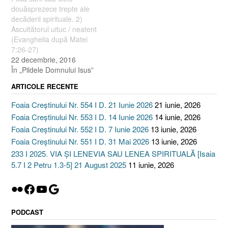
douăsprezece trepte ale
decăderii spirituale. 2)
Ascultătorul uituc / neatent
(Evanghelia după Matei
7:26-27)
22 decembrie, 2016
În „Pildele Domnului Isus”
ARTICOLE RECENTE
Foaia Creștinului Nr. 554 I D. 21 Iunie 2026
21 iunie, 2026
Foaia Creștinului Nr. 553 I D. 14 Iunie 2026
14 iunie, 2026
Foaia Creștinului Nr. 552 I D. 7 Iunie 2026
13 iunie, 2026
Foaia Creștinului Nr. 551 I D. 31 Mai 2026
13 iunie, 2026
233 I 2025. VIA ȘI LENEVIA SAU LENEA SPIRITUALĂ [Isaia
5.7 I 2 Petru 1.3-5] 21 August 2025
11 iunie, 2026
Flickr
Facebook
YouTube
Google
PODCAST