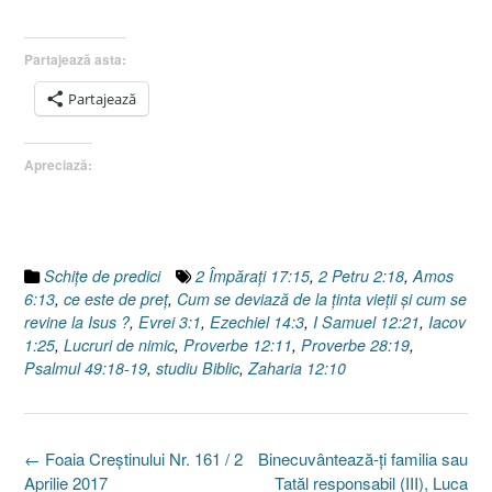
Partajează asta:
Partajează
Apreciază:
Schiţe de predici
2 Împăraţi 17:15
,
2 Petru 2:18
,
Amos
6:13
,
ce este de preţ
,
Cum se deviază de la ţinta vieţii şi cum se
revine la Isus ?
,
Evrei 3:1
,
Ezechiel 14:3
,
I Samuel 12:21
,
Iacov
1:25
,
Lucruri de nimic
,
Proverbe 12:11
,
Proverbe 28:19
,
Psalmul 49:18-19
,
studiu Biblic
,
Zaharia 12:10
Post
←
Foaia Creştinului Nr. 161 / 2
Binecuvântează-ţi familia sau
navigation
Aprilie 2017
Tatăl responsabil (III), Luca