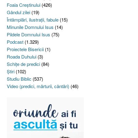
Foaia Creştinului
(426)
Gândul zilei
(19)
Întâmplări, ilustraţii, fabule
(15)
Minunile Domnului Isus
(14)
Pildele Domnului Isus
(75)
Podcast
(1.329)
Proiectele Bisericii
(1)
Roada Duhului
(3)
Schiţe de predici
(84)
Ştiri
(102)
Studiu Biblic
(537)
Video (predici, mărturii, cântări)
(46)