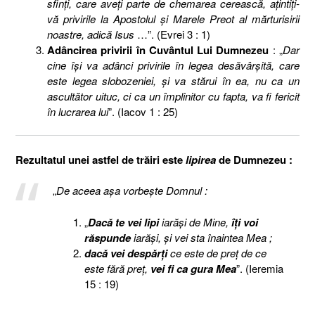
sfinţi, care aveţi parte de chemarea cerească, aţintiţi-
vă privirile la Apostolul şi Marele Preot al mărturisirii
noastre, adică Isus
…”. (Evrei 3 : 1)
Adâncirea privirii în Cuvântul Lui Dumnezeu
: „
Dar
cine îşi va adânci privirile în legea desăvârşită, care
este legea slobozeniei, şi va stărui în ea, nu ca un
ascultător uituc, ci ca un împlinitor cu fapta, va fi fericit
în lucrarea lui
”. (Iacov 1 : 25)
Rezultatul unei astfel de trăiri este
lipirea
de Dumnezeu :
„
De aceea aşa vorbeşte Domnul :
„
Dacă te vei lipi
iarăşi de Mine,
îţi voi
răspunde
iarăşi, şi vei sta înaintea Mea ;
dacă vei despărţi
ce este de preţ de ce
este fără preţ,
vei fi ca gura Mea
”. (Ieremia
15 : 19)