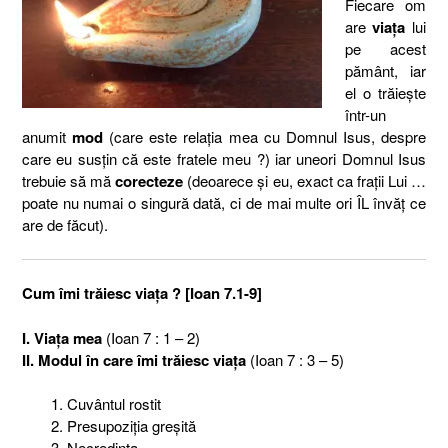
Fiecare om
are
viaţa
lui
pe acest
pământ, iar
el o trăieşte
într-un
anumit
mod
(care este relaţia mea cu Domnul Isus, despre
care eu susţin că este fratele meu ?) iar uneori Domnul Isus
trebuie să mă
corecteze
(deoarece şi eu, exact ca fraţii Lui …
poate nu numai o singură dată, ci de mai multe ori ÎL învăţ ce
are de făcut).
Cum îmi trăiesc viaţa ? [Ioan 7.1-9]
I. Viaţa mea
(Ioan 7 : 1 – 2)
II. Modul în care îmi trăiesc viaţa
(Ioan 7 : 3 – 5)
Cuvântul rostit
Presupoziţia greşită
Necredinţa