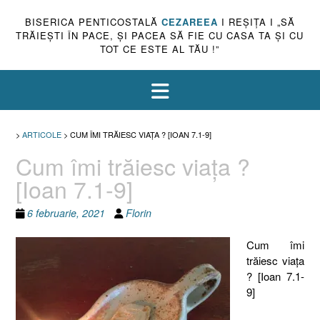
BISERICA PENTICOSTALĂ
CEZAREEA
I REŞIŢA I „SĂ
TRĂIEŞTI ÎN PACE, ŞI PACEA SĂ FIE CU CASA TA ŞI CU
TOT CE ESTE AL TĂU !”
>
ARTICOLE
>
CUM ÎMI TRĂIESC VIAŢA ? [IOAN 7.1-9]
Cum îmi trăiesc viaţa ?
[Ioan 7.1-9]
6 februarie, 2021
Florin
Cum îmi
trăiesc viaţa
? [Ioan 7.1-
9]