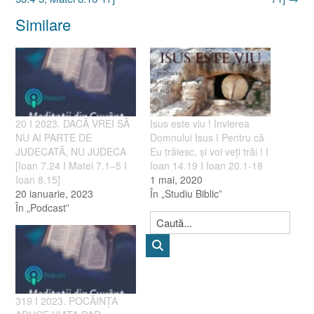
Similare
20 I 2023. DACĂ VREI SĂ
Isus este viu ! Invierea
NU AI PARTE DE
Domnului Isus I Pentru că
JUDECATĂ, NU JUDECA
Eu trăiesc, şi voi veţi trăi ! I
[Ioan 7.24 I Matei 7.1–5 I
Ioan 14.19 I Ioan 20.1-18
Ioan 8.15]
1 mai, 2020
20 ianuarie, 2023
În „Studiu Biblic”
În „Podcast”
319 I 2023. POCĂINȚA