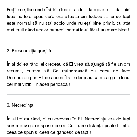
Fraţii nu ştiau unde Îşi trimiteau fratele .. la moarte … dar nici
Isus nu le-a spus care era situaţia din Iudeea … şi de fapt
este normal să nu stai acolo unde nu eşti bine primit, cu atât
mai mult când acelor oameni tocmai le-ai făcut un mare bine !
2. Presupoziţia greşită
În al doilea rând, ei credeau că El vrea să ajungă să fie un om
renumit, cumva să Se mândrească cu ceea ce face
Dumnezeu prin El, de aceea Îl şi îndemnau să meargă în locul
cel mai vizibil în acea perioadă !
3. Necredinţa
În al treilea rând, ei nu credeau în El. Necredinţa era de fapt
sursa cuvintelor spuse de ei. Ce mare distanţă poate fi între
ceea ce spun şi ceea ce gândesc de fapt !