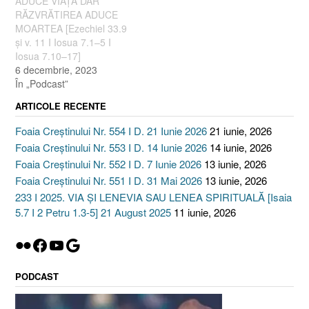
ADUCE VIAȚA DAR
RĂZVRĂTIREA ADUCE
MOARTEA [Ezechiel 33.9
și v. 11 I Iosua 7.1–5 I
Iosua 7.10–17]
6 decembrie, 2023
În „Podcast”
ARTICOLE RECENTE
Foaia Creștinului Nr. 554 I D. 21 Iunie 2026
21 iunie, 2026
Foaia Creștinului Nr. 553 I D. 14 Iunie 2026
14 iunie, 2026
Foaia Creștinului Nr. 552 I D. 7 Iunie 2026
13 iunie, 2026
Foaia Creștinului Nr. 551 I D. 31 Mai 2026
13 iunie, 2026
233 I 2025. VIA ȘI LENEVIA SAU LENEA SPIRITUALĂ [Isaia
5.7 I 2 Petru 1.3-5] 21 August 2025
11 iunie, 2026
Flickr
Facebook
YouTube
Google
PODCAST