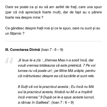
Oare se poate ca şi eu să am astfel de fraţi, care una spun
(par că mă apreciază foarte mult), dar de fapt au o părere
foarte rea despre mine ?
Ce gândesc despre fraţii mei şi ce le spun, oare nu sunt şi eu
un făţarnic ?
III. Corectarea Divină
(Ioan 7 : 6 – 9)
„
6 Isus le-a zis : „Vremea Mea n-a sosit încă, dar
vouă vremea totdeauna vă este prielnică.
7 Pe voi
lumea nu vă poate urî ; pe Mine Mă urăşte, pentru
că mărturisesc despre ea că lucrările ei sunt rele.
8 Suiţi-vă voi la praznicul acesta ; Eu încă nu Mă
sui la praznicul acesta, fiindcă nu Mi s-a împlinit
încă vremea.” 9 După ce le-a spus aceste lucruri,
a rămas în Galileea
”. (Ioan 7 : 6 – 9)