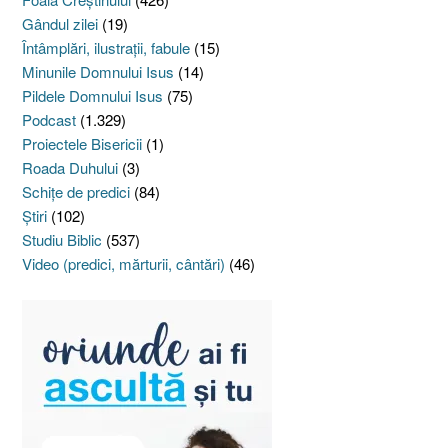
Gândul zilei
(19)
Întâmplări, ilustraţii, fabule
(15)
Minunile Domnului Isus
(14)
Pildele Domnului Isus
(75)
Podcast
(1.329)
Proiectele Bisericii
(1)
Roada Duhului
(3)
Schiţe de predici
(84)
Ştiri
(102)
Studiu Biblic
(537)
Video (predici, mărturii, cântări)
(46)