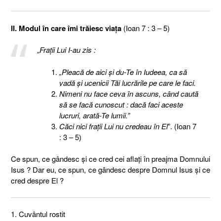
II. Modul în care îmi trăiesc viaţa
(Ioan 7 : 3 – 5)
„
Fraţii Lui I-au zis :
„Pleacă de aici şi du-Te în Iudeea, ca să
vadă şi ucenicii Tăi lucrările pe care le faci.
Nimeni nu face ceva în ascuns, când caută
să se facă cunoscut : dacă faci aceste
lucruri, arată-Te lumii.”
Căci nici fraţii Lui nu credeau în El
”. (Ioan 7
: 3 – 5)
Ce spun, ce gândesc şi ce cred cei aflaţi în preajma Domnului
Isus ? Dar eu, ce spun, ce gândesc despre Domnul Isus şi ce
cred despre El ?
1. Cuvântul rostit