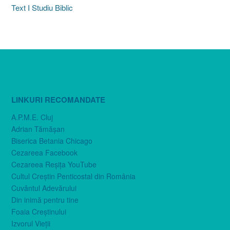
Text I Studiu Biblic
LINKURI RECOMANDATE
A.P.M.E. Cluj
Adrian Tămăşan
Biserica Betania Chicago
Cezareea Facebook
Cezareea Reşiţa YouTube
Cultul Creştin Penticostal din România
Cuvântul Adevărului
Din inimă pentru tine
Foaia Creştinului
Izvorul Vieţii