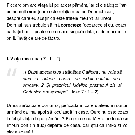
Fiecare om are
viaţa
lui pe acest pământ, iar el o trăieşte într-
un anumit
mod
(care este relaţia mea cu Domnul Isus,
despre care eu susţin că este fratele meu ?) iar uneori
Domnul Isus trebuie să mă
corecteze
(deoarece şi eu, exact
ca fraţii Lui … poate nu numai o singură dată, ci de mai multe
ori ÎL învăţ ce are de făcut).
I. Viaţa mea
(Ioan 7 : 1 – 2)
„
1 După aceea Isus străbătea Galileea ; nu voia să
stea în Iudeea, pentru că iudeii căutau să-L
omoare. 2 Şi praznicul iudeilor, praznicul zis al
Corturilor, era aproape
”. (Ioan 7 : 1 – 2)
Urma sărbătoare corturilor, perioada în care stăteau în corturi
urmând ca mai apoi să locuiască în case. Oare nu este exact
la fel şi viaţa de pe pământ ? Pentru o scurtă vreme locuiesc
într-un cort (în trup) departe de casă, dar ştiu că într-o zi voi
pleca acasă !