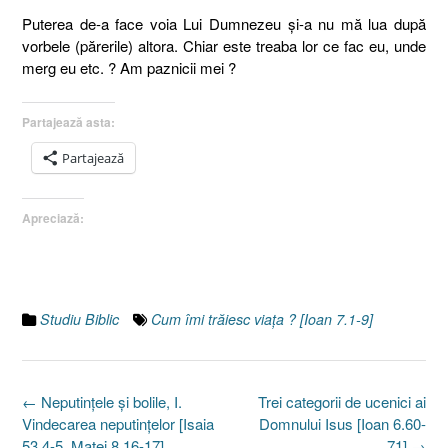
Puterea de-a face voia Lui Dumnezeu şi-a nu mă lua după
vorbele (părerile) altora. Chiar este treaba lor ce fac eu, unde
merg eu etc. ? Am paznicii mei ?
Partajează asta:
Partajează
Apreciază:
Studiu Biblic
Cum îmi trăiesc viaţa ? [Ioan 7.1-9]
Post
←
Neputinţele şi bolile, I.
Trei categorii de ucenici ai
navigation
Vindecarea neputinţelor [Isaia
Domnului Isus [Ioan 6.60-
53.4-5, Matei 8.16-17]
71]
→