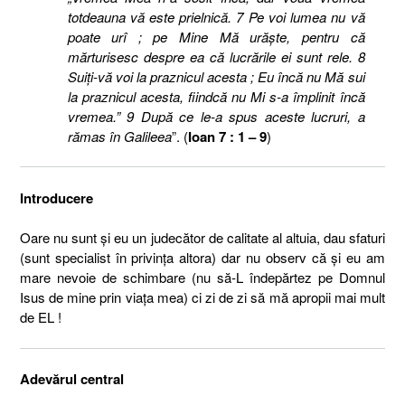
totdeauna vă este prielnică. 7 Pe voi lumea nu vă
poate urî ; pe Mine Mă urăşte, pentru că
mărturisesc despre ea că lucrările ei sunt rele. 8
Suiţi-vă voi la praznicul acesta ; Eu încă nu Mă sui
la praznicul acesta, fiindcă nu Mi s-a împlinit încă
vremea.” 9 După ce le-a spus aceste lucruri, a
rămas în Galileea
”. (
Ioan 7 : 1 – 9
)
Introducere
Oare nu sunt şi eu un judecător de calitate al altuia, dau sfaturi
(sunt specialist în privinţa altora) dar nu observ că şi eu am
mare nevoie de schimbare (nu să-L îndepărtez pe Domnul
Isus de mine prin viaţa mea) ci zi de zi să mă apropii mai mult
de EL !
Adevărul central