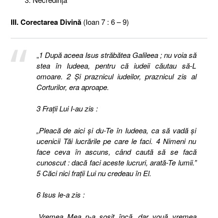
III. Corectarea Divină
(Ioan 7 : 6 – 9)
„
1 După aceea Isus străbătea Galileea ; nu voia să
stea în Iudeea, pentru că iudeii căutau să-L
omoare.
2 Şi praznicul iudeilor, praznicul zis al
Corturilor, era aproape.
3 Fraţii Lui I-au zis :
„Pleacă de aici şi du-Te în Iudeea, ca să vadă şi
ucenicii Tăi lucrările pe care le faci. 4 Nimeni nu
face ceva în ascuns, când caută să se facă
cunoscut : dacă faci aceste lucruri, arată-Te lumii.”
5 Căci nici fraţii Lui nu credeau în El.
6 Isus le-a zis :
„Vremea Mea n-a sosit încă, dar vouă vremea