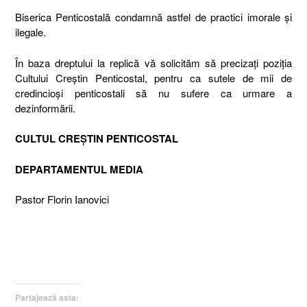
Biserica Penticostală condamnă astfel de practici imorale şi
ilegale.
În baza dreptului la replică vă solicităm să precizaţi poziţia
Cultului Creştin Penticostal, pentru ca sutele de mii de
credincioşi penticostali să nu sufere ca urmare a
dezinformării.
CULTUL CREŞTIN PENTICOSTAL
DEPARTAMENTUL MEDIA
Pastor Florin Ianovici
Partajează asta: