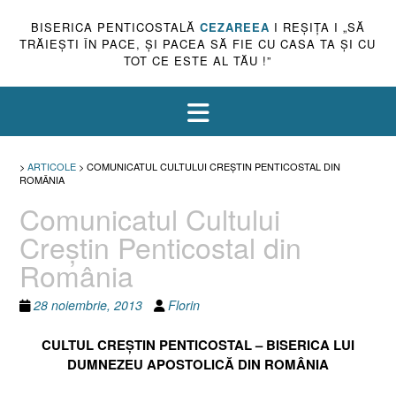
BISERICA PENTICOSTALĂ
CEZAREEA
I REŞIŢA I „SĂ
TRĂIEŞTI ÎN PACE, ŞI PACEA SĂ FIE CU CASA TA ŞI CU
TOT CE ESTE AL TĂU !”
>
ARTICOLE
>
COMUNICATUL CULTULUI CREŞTIN PENTICOSTAL DIN
ROMÂNIA
Comunicatul Cultului
Creştin Penticostal din
România
28 noiembrie, 2013
Florin
CULTUL CREŞTIN PENTICOSTAL – BISERICA LUI
DUMNEZEU APOSTOLICĂ DIN ROMÂNIA