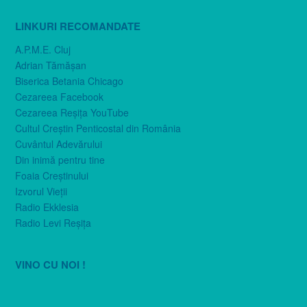
LINKURI RECOMANDATE
A.P.M.E. Cluj
Adrian Tămăşan
Biserica Betania Chicago
Cezareea Facebook
Cezareea Reşiţa YouTube
Cultul Creştin Penticostal din România
Cuvântul Adevărului
Din inimă pentru tine
Foaia Creştinului
Izvorul Vieţii
Radio Ekklesia
Radio Levi Reşiţa
VINO CU NOI !