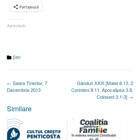
Partajează
Apreciază:
Ştiri
Post
←
Seara Tinerilor, 7
Gânduri XXIII [Matei 6.13, 2
navigation
Decembrie 2013
Corinteni 8.11, Apocalipsa 3.8,
Coloseni 3.1-3]
→
Similare