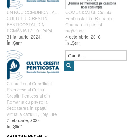
UN NOU COMUNICAT AL
COMUNICATUL Cultului
CULTULUI CREȘTIN
Penticostal din România :
PENTICOSTAL DIN
Chemare la post şi
ROMÂNIA I 31.01.2024
rugăciune
31 ianuarie, 2024
4 octombrie, 2016
În „Ştiri”
În „Ştiri”
Comunicatul Consiliului
Bisericesc al Cultului
Creștin Penticostal din
România cu privire la
dezbaterea în spațiul
virtual a cazului „Holy Fire”
7 februarie, 2024
În „Ştiri”
ARTICOLE RECENTE