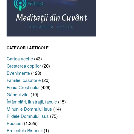
CATEGORII ARTICOLE
Cartea veche
(43)
Creşterea copiilor
(20)
Evenimente
(128)
Familie, căsătorie
(20)
Foaia Creştinului
(426)
Gândul zilei
(19)
Întâmplări, ilustraţii, fabule
(15)
Minunile Domnului Isus
(14)
Pildele Domnului Isus
(75)
Podcast
(1.329)
Proiectele Bisericii
(1)