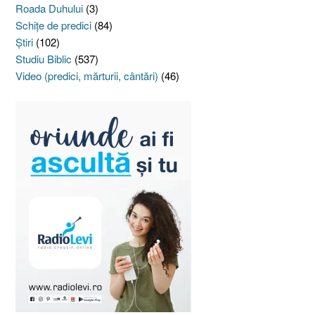
Roada Duhului
(3)
Schiţe de predici
(84)
Ştiri
(102)
Studiu Biblic
(537)
Video (predici, mărturii, cântări)
(46)