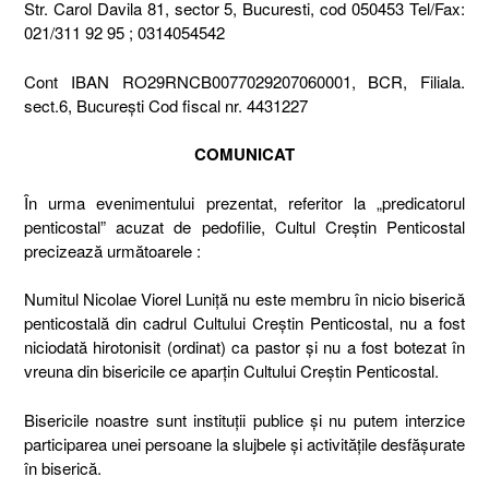
Str. Carol Davila 81, sector 5, Bucuresti, cod 050453 Tel/Fax:
021/311 92 95 ; 0314054542
Cont IBAN RO29RNCB0077029207060001, BCR, Filiala.
sect.6, Bucureşti Cod fiscal nr. 4431227
COMUNICAT
În urma evenimentului prezentat, referitor la „predicatorul
penticostal” acuzat de pedofilie, Cultul Creştin Penticostal
precizează următoarele :
Numitul Nicolae Viorel Luniţă nu este membru în nicio biserică
penticostală din cadrul Cultului Creştin Penticostal, nu a fost
niciodată hirotonisit (ordinat) ca pastor şi nu a fost botezat în
vreuna din bisericile ce aparţin Cultului Creştin Penticostal.
Bisericile noastre sunt instituţii publice şi nu putem interzice
participarea unei persoane la slujbele şi activităţile desfăşurate
în biserică.