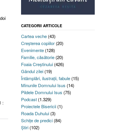
doi
CATEGORII ARTICOLE
Cartea veche
(43)
Creşterea copiilor
(20)
Evenimente
(128)
Familie, căsătorie
(20)
Foaia Creştinului
(426)
Gândul zilei
(19)
Întâmplări, ilustraţii, fabule
(15)
Minunile Domnului Isus
(14)
Pildele Domnului Isus
(75)
Podcast
(1.329)
 :
Proiectele Bisericii
(1)
Roada Duhului
(3)
Schiţe de predici
(84)
Ştiri
(102)