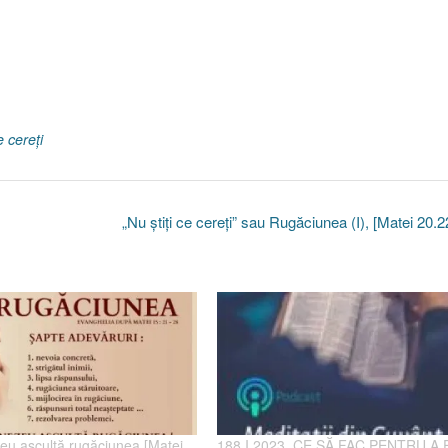
e cereţi
„Nu ştiţi ce cereţi” sau Rugăciunea (I), [Matei 20.
u ascultă rugăciunea [Matei
188 I 2023. CE SĂ FAC PENTRU A 