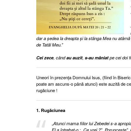
dar a şedea la dreapta şi la stânga Mea nu atârnă 
de Tatăl Meu.”
Cei zece
, când
au auzit
,
s-au mâniat
pe cei doi fr
Uneori în prezenţa Domnului Isus, (fiind în Biseri
poate am ascuns-o până atunci) este auzită de cei 
rugăciune !
1. Rugăciunea
„
Atunci mama fiilor lui Zebedei s-a apropiat
El a întrebat-o : „Ce vrei ?” „Porunceşte”, I