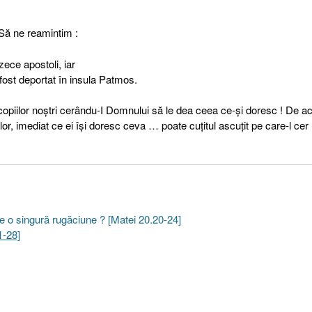
 Să ne reamintim :
zece apostoli, iar
 fost deportat în insula Patmos.
copiilor noştri cerându-I Domnului să le dea ceea ce-şi doresc ! De a
lor, imediat ce ei îşi doresc ceva … poate cuţitul ascuţit pe care-l ce
ace o singură rugăciune ? [Matei 20.20-24]
1-28]