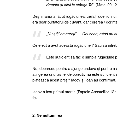
dreapta şi altul la stânga Ta
”. (Matei 20 : 
Deşi mama a făcut rugăciunea, ceilalţi ucenici nu
era doar purtătorul de cuvânt, dar cererea / dorinţa
„
Nu ştiţi ce cereţi” … Cei zece, când au a
Ce efect a avut această rugăciune ? Sau să întreb
Este suficient să fac o simplă rugăciune pe
Nu, deoarece pentru a ajunge undeva şi pentru a de
atingerea unui astfel de obiectiv nu este suficient 
plătească acest preţ ? Iacov şi Ioan au confirmat
Iacov a fost primul martir, (Faptele Apostolilor 12 
9).
2. Nemulţumirea