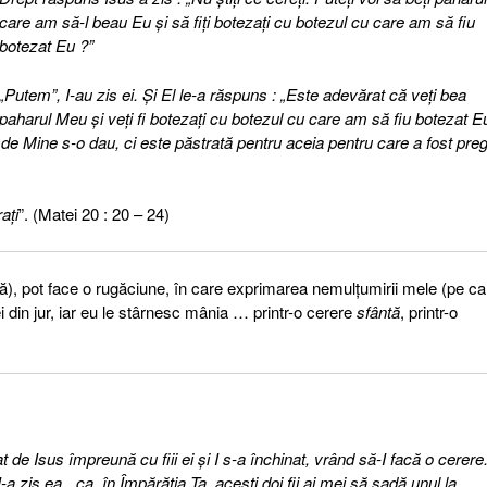
care am să-l beau Eu şi să fiţi botezaţi cu botezul cu care am să fiu
botezat Eu ?”
„Putem”, I-au zis ei. Şi El le-a răspuns : „Este adevărat că veţi bea
paharul Meu şi veţi fi botezaţi cu botezul cu care am să fiu botezat Eu
de Mine s-o dau, ci este păstrată pentru aceia pentru care a fost preg
aţi
”. (Matei 20 : 20 – 24)
că), pot face o rugăciune, în care exprimarea nemulţumirii mele (pe ca
din jur, iar eu le stârnesc mânia … printr-o cerere
sfântă
, printr-o
 de Isus împreună cu fiii ei şi I s-a închinat, vrând să-I facă o cerere
-a zis ea, „ca, în Împărăţia Ta, aceşti doi fii ai mei să şadă unul la