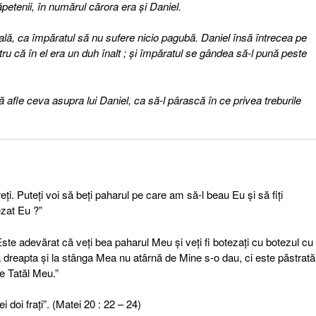
căpetenii, în numărul cărora era şi Daniel.
ală, ca împăratul să nu sufere nicio pagubă. Daniel însă întrecea pe
tru că în el era un duh înalt ; şi împăratul se gândea să-l pună peste
să afle ceva asupra lui Daniel, ca să-l pârască în ce privea treburile
eţi. Puteţi voi să beţi paharul pe care am să-l beau Eu şi să fiţi
ezat Eu ?”
„Este adevărat că veţi bea paharul Meu şi veţi fi botezaţi cu botezul cu
a dreapta şi la stânga Mea nu atârnă de Mine s-o dau, ci este păstrată
de Tatăl Meu.”
 doi fraţi”. (Matei 20 : 22 – 24)