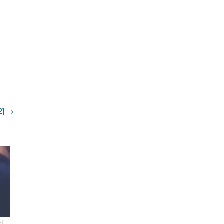
22]
→
FI