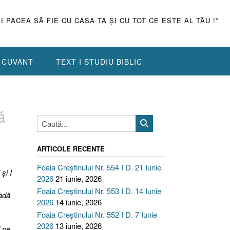
ŞI PACEA SĂ FIE CU CASA TA ŞI CU TOT CE ESTE AL TĂU !”
N CUVANT
TEXT I STUDIU BIBLIC
ă
ARTICOLE RECENTE
Foaia Creștinului Nr. 554 I D. 21 Iunie
şi I
2026
21 iunie, 2026
Foaia Creștinului Nr. 553 I D. 14 Iunie
şadă
2026
14 iunie, 2026
Foaia Creștinului Nr. 552 I D. 7 Iunie
2026
13 iunie, 2026
l pe