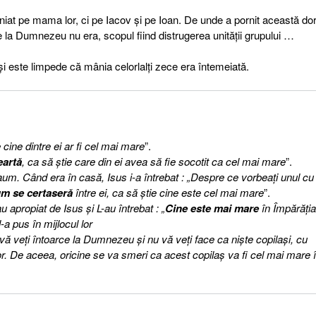
niat pe mama lor, ci pe Iacov şi pe Ioan. De unde a pornit această dor
 la Dumnezeu nu era, scopul fiind distrugerea unităţii grupului …
şi este limpede că mânia celorlalţi zece era întemeiată.
 cine dintre ei ar fi cel mai mare
”.
eartă
, ca să ştie care din ei avea să fie socotit ca cel mai mare
”.
um. Când era în casă, Isus i-a întrebat : „Despre ce vorbeaţi unul cu 
um se certaseră
între ei, ca să ştie cine este cel mai mare
”.
u apropiat de Isus şi L-au întrebat : „
Cine este mai mare
în Împărăţia
-a pus în mijlocul lor
vă veţi întoarce la Dumnezeu şi nu vă veţi face ca nişte copilaşi, cu
ilor. De aceea, oricine se va smeri ca acest copilaş va fi cel mai mare 