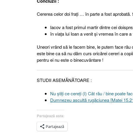
Concluzii :
Cererea celor doi fraţi … în parte a fost aprobată.
Iacov a fost primul martir dintre cei doispre
în viaţa lui Ioan a venit şi vremea în care a
Uneori vrând să le facem bine, le putem face rău 
este bine ca să nu dăm curs oricărei cereri a copii
pentru ei nu este o binecuvântare !
STUDII ASEMĂNĂTOARE :
Nu ştiţi ce cereţi (I) Cât rău / bine poate f
Dumnezeu ascultă rugăciunea [Matei 15.2
Partajează asta:
Partajează