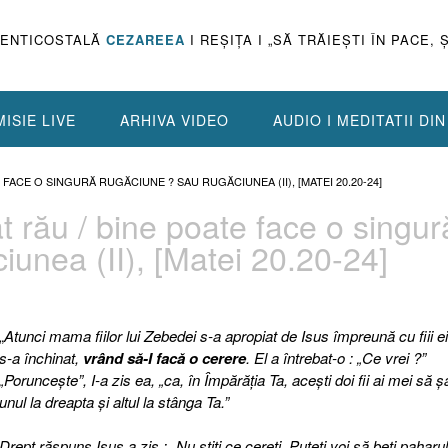
PENTICOSTALĂ
CEZAREEA
I REŞIŢA I „SĂ TRĂIEŞTI ÎN PACE, 
ISIE LIVE
ARHIVA VIDEO
AUDIO I MEDITATII DI
TE FACE O SINGURĂ RUGĂCIUNE ? SAU RUGĂCIUNEA (II), [MATEI 20.20-24]
Cât rău / bine poate face o singur
unea (II), [Matei 20.20-24]
„
Atunci mama fiilor lui Zebedei s-a apropiat de Isus împreună cu fiii ei 
s-a închinat,
vrând să-I facă o cerere
. El a întrebat-o : „Ce vrei ?”
„Porunceşte”, I-a zis ea, „ca, în Împărăţia Ta, aceşti doi fii ai mei să 
unul la dreapta şi altul la stânga Ta.”
Drept răspuns Isus a zis : „Nu ştiţi ce cereţi. Puteţi voi să beţi paharu