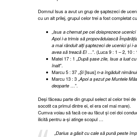
Domnul Isus a avut un grup de şaptezeci de ucenici, 
cu un alt prilej, grupul celor trei a fost completat c
„
Isus a chemat pe cei doisprezece ucenici ai 
Apoi i-a trimis să propovăduiască Împără
a mai rânduit alţi şaptezeci de ucenici şi i-a 
avea să treacă El
…”. (Luca 9 : 1 – 2, 10 : 
Matei 17 : 1 „
După şase zile, Isus a luat cu 
înalt
”.
Marcu 5 : 37 „
Şi
[Isus]
n-a îngăduit nimănui 
Marcu 13 : 3 „
Apoi a şezut pe Muntele Măslin
deoparte
…”.
Deşi făceau parte din grupul select al celor trei de
socotit ca primul dintre ei, el era cel mai mare).
Cumva voiau să facă ce-au făcut şi cei doi conducă
ilicită pentru a-şi atinge scopul …
„
Darius a găsit cu cale să pună peste împă