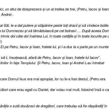
un altul de doisprezece şi un al treilea de trei, (Petru, Iacov şi Ioan)
u Andrei :
Săi, le-a dat putere şi stăpânire peste toţi dracii şi să vindece bolile
ţia lui Dumnezeu şi să tămăduiască pe cei bolnavi … După aceea Do
trimis doi câte doi înaintea Lui, în toate cetăţile şi în toate locurile pe
1)
El pe Petru, Iacov şi Ioan, fratele lui, şi i-a dus la o parte pe un munte
să-L însoţească, afară de Petru, Iacov şi Ioan, fratele lui Iacov
”.
ilor în faţa Templului. Şi Petru, Iacov, Ioan şi Andrei L-au întrebat
 care Domul Isus era mai apropiat, lor nu le-a fost destul, (Petru era
tori care erau egali cu Daniel, dar voiau mai mult, folosind însă o ca
răţie o sută douăzeci de dregători, care trebuiau să fie răspândiţi în