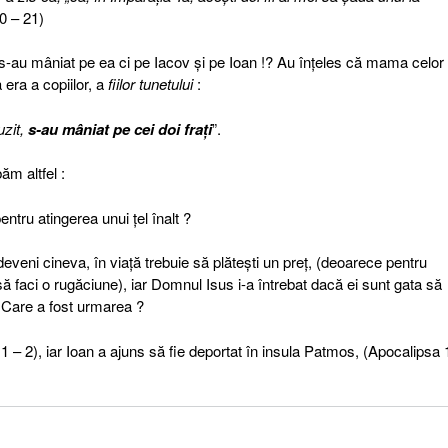
20 – 21)
 s-au mâniat pe ea ci pe Iacov şi pe Ioan !? Au înţeles că mama celor 
 era a copiilor, a
fiilor tunetului
:
uzit,
s-au mâniat pe cei doi fraţi
”.
ăm altfel :
ntru atingerea unui ţel înalt ?
veni cineva, în viaţă trebuie să plăteşti un preţ, (deoarece pentru
să faci o rugăciune), iar Domnul Isus i-a întrebat dacă ei sunt gata să
. Care a fost urmarea ?
: 1 – 2), iar Ioan a ajuns să fie deportat în insula Patmos, (Apocalipsa 1