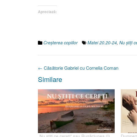
Apreciază:
Creşterea copiilor
Matei 20.20-24
,
Nu ştiţi c
Post
←
Căsătorie Gabriel cu Cornelia Coman
navigation
Similare
„Nu ştiţi ce cereţi” sau Rugăciunea (I),
Dumneze