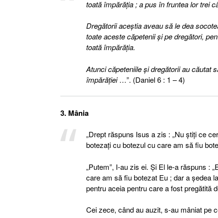
toată împărăţia ; a pus în fruntea lor trei 
Dregătorii aceştia aveau să le dea socote
toate aceste căpetenii şi pe dregători, pen
toată împărăţia.
Atunci căpeteniile şi dregătorii au căutat 
împărăţiei
…”. (Daniel 6 : 1 – 4)
3. Mânia
„Drept răspuns Isus a zis : „Nu ştiţi ce cer
botezaţi cu botezul cu care am să fiu bot
„Putem”, I-au zis ei. Şi El le-a răspuns : 
care am să fiu botezat Eu ; dar a şedea l
pentru aceia pentru care a fost pregătită 
Cei zece, când au auzit, s-au mâniat pe cei