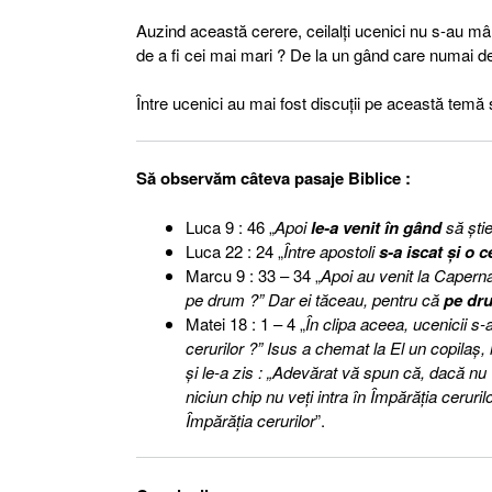
Auzind această cerere, ceilalţi ucenici nu s-au mâ
de a fi cei mai mari ? De la un gând care numai de
Între ucenici au mai fost discuţii pe această temă 
Să observăm câteva pasaje Biblice :
Luca 9 : 46 „
Apoi
le-a venit în gând
să ştie
Luca 22 : 24 „
Între apostoli
s-a iscat şi o c
Marcu 9 : 33 – 34 „
Apoi au venit la Caperna
pe drum ?” Dar ei tăceau, pentru că
pe dr
Matei 18 : 1 – 4 „
În clipa aceea, ucenicii s-a
cerurilor ?” Isus a chemat la El un copilaş, l
şi le-a zis : „Adevărat vă spun că, dacă nu 
niciun chip nu veţi intra în Împărăţia cerur
Împărăţia cerurilor
”.