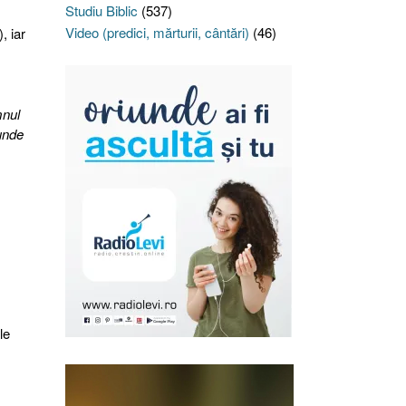
Studiu Biblic
(537)
Video (predici, mărturii, cântări)
(46)
, iar
.
mnul
 unde
le