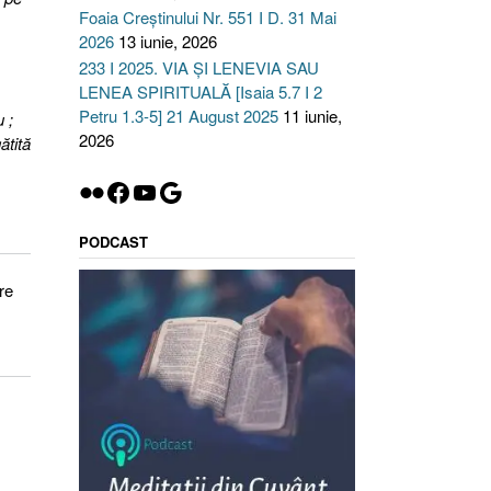
Foaia Creștinului Nr. 551 I D. 31 Mai
2026
13 iunie, 2026
233 I 2025. VIA ȘI LENEVIA SAU
LENEA SPIRITUALĂ [Isaia 5.7 I 2
Petru 1.3-5] 21 August 2025
11 iunie,
 ;
2026
ătită
Flickr
Facebook
YouTube
Google
PODCAST
re
.