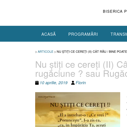
Skip
to
BISERICA 
content
ACASĂ
PROGRAMĂRI
TRANSM
>
ARTICOLE
>
NU ŞTIŢI CE CEREŢI (II) CÂT RĂU / BINE POA
Nu ştiţi ce cereţi (II) 
rugăciune ? sau Rugăci
10 aprilie, 2019
Florin