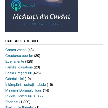
CATEGORII ARTICOLE
Cartea veche
(43)
Creşterea copiilor
(20)
Evenimente
(128)
Familie, căsătorie
(20)
Foaia Creştinului
(426)
Gândul zilei
(19)
Întâmplări, ilustraţii, fabule
(15)
Minunile Domnului Isus
(14)
Pildele Domnului Isus
(75)
Podcast
(1.329)
Proiectele Bisericii
(1)