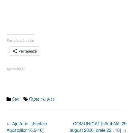
Partajează asta:
Partajează
Apreciază:
Ştiri
Fapte 16.9-10
Post
←
Ajută-ne ! [Faptele
COMUNICAT [sâmbătă, 29
navigation
Apostolilor 16.9-10]
august 2020, orele 22 : 10]
→