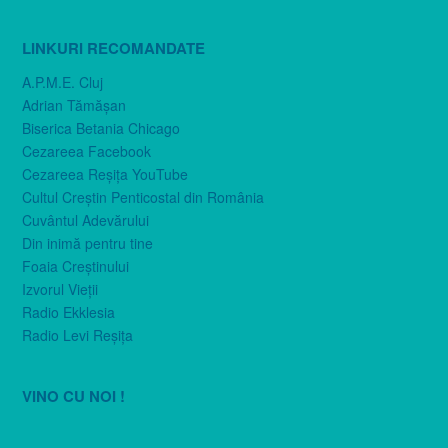
LINKURI RECOMANDATE
A.P.M.E. Cluj
Adrian Tămăşan
Biserica Betania Chicago
Cezareea Facebook
Cezareea Reşiţa YouTube
Cultul Creştin Penticostal din România
Cuvântul Adevărului
Din inimă pentru tine
Foaia Creştinului
Izvorul Vieţii
Radio Ekklesia
Radio Levi Reşiţa
VINO CU NOI !