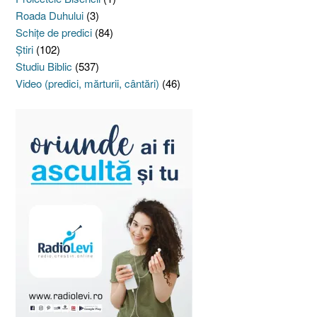
Roada Duhului
(3)
Schiţe de predici
(84)
Ştiri
(102)
Studiu Biblic
(537)
Video (predici, mărturii, cântări)
(46)