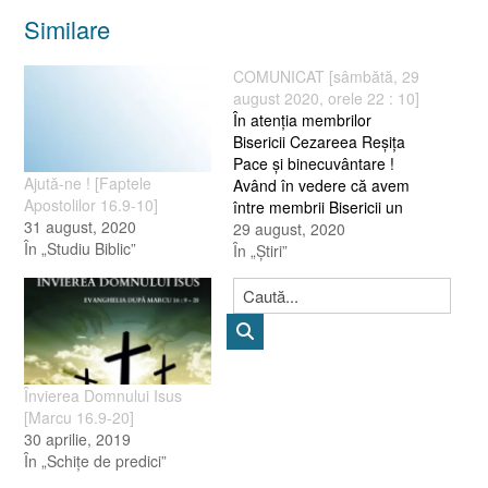
Similare
COMUNICAT [sâmbătă, 29
august 2020, orele 22 : 10]
În atenţia membrilor
Bisericii Cezareea Reşiţa
Pace şi binecuvântare !
Ajută-ne ! [Faptele
Având în vedere că avem
Apostolilor 16.9-10]
între membrii Bisericii un
31 august, 2020
caz suspect de covid, de
29 august, 2020
În „Studiu Biblic”
mâine se sistează slujbele
În „Ştiri”
Bisericii Cezareea pentru o
săptămână (aceasta
înseamnă că mâine 30
august 2020 şi joi 3
septembrie 2020) nu vom
avea slujbe în…
Învierea Domnului Isus
[Marcu 16.9-20]
30 aprilie, 2019
În „Schiţe de predici”