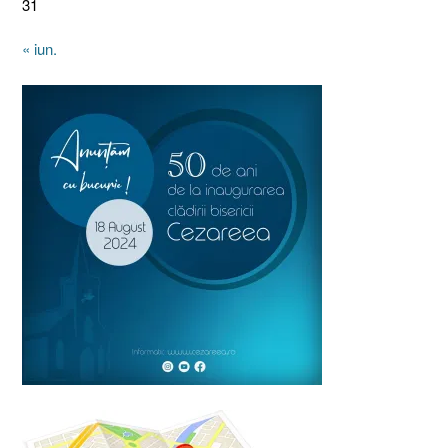
31
« iun.