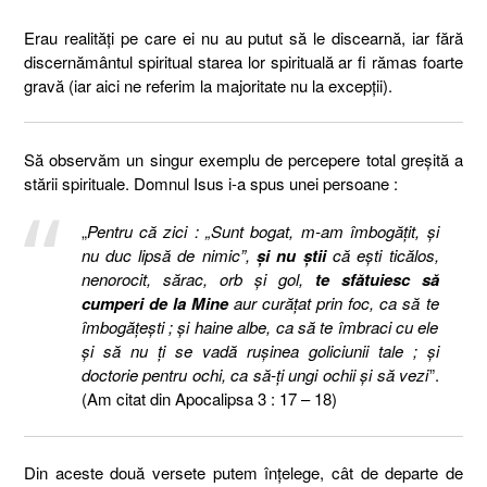
Erau realități pe care ei nu au putut să le discearnă, iar fără
discernământul spiritual starea lor spirituală ar fi rămas foarte
gravă (iar aici ne referim la majoritate nu la excepții).
Să observăm un singur exemplu de percepere total greșită a
stării spirituale. Domnul Isus i-a spus unei persoane :
„
Pentru că zici : „Sunt bogat, m-am îmbogăţit, şi
nu duc lipsă de nimic”,
şi nu ştii
că eşti ticălos,
nenorocit, sărac, orb şi gol,
te sfătuiesc să
cumperi de la Mine
aur curăţat prin foc, ca să te
îmbogăţeşti ; şi haine albe, ca să te îmbraci cu ele
şi să nu ţi se vadă ruşinea goliciunii tale ; şi
doctorie pentru ochi, ca să-ţi ungi ochii şi să vezi
”.
(Am citat din Apocalipsa 3 : 17 – 18)
Din aceste două versete putem înțelege, cât de departe de