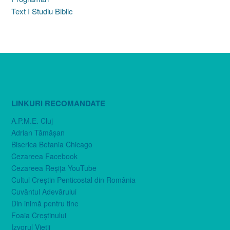
Text I Studiu Biblic
LINKURI RECOMANDATE
A.P.M.E. Cluj
Adrian Tămăşan
Biserica Betania Chicago
Cezareea Facebook
Cezareea Reşiţa YouTube
Cultul Creştin Penticostal din România
Cuvântul Adevărului
Din inimă pentru tine
Foaia Creştinului
Izvorul Vieţii