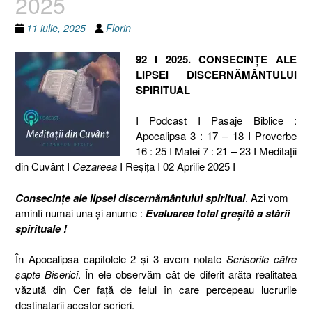
2025
11 iulie, 2025
Florin
92 I 2025. CONSECINȚE ALE
LIPSEI DISCERNĂMÂNTULUI
SPIRITUAL
I Podcast I Pasaje Biblice :
Apocalipsa 3 : 17 – 18 I Proverbe
16 : 25 I Matei 7 : 21 – 23 I Meditaţii
din Cuvânt I
Cezareea
I Reşiţa I 02 Aprilie 2025 I
Consecințe ale lipsei discernământului spiritual
. Azi vom
aminti numai una și anume :
Evaluarea total greșită a stării
spirituale !
În Apocalipsa capitolele 2 și 3 avem notate
Scrisorile către
șapte Biserici
. În ele observăm cât de diferit arăta realitatea
văzută din Cer față de felul în care percepeau lucrurile
destinatarii acestor scrieri.