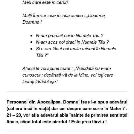
Meu care este în ceruri.
Mulţi Îmi vor zice în ziua aceea : „Doamne,
Doamne !
N-am prorocit noi în Numele Tău ?
N-am scos noi draci în Numele Tău ?
Şi n-am făcut noi multe minuni în Numele
Tău ?”
Atunci le voi spune curat : „Niciodată nu v-am
cunoscut ; depărtaţi-vă de la Mine, voi toţi care
lucraţi fărădelege
.”
Persoanei din Apocalipsa, Domnul Isus i-a spus adevărul
(cât era încă în viață) dar cei despre care scrie în Matei 7 :
21 – 23, vor afla adevărul abia înainte de primirea sentinței
finale, când totul este pierdut ! Este prea târziu !