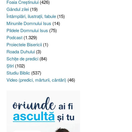
Foaia Creştinului
(426)
Gândul zilei
(19)
Întâmplări, ilustraţii, fabule
(15)
Minunile Domnului Isus
(14)
Pildele Domnului Isus
(75)
Podcast
(1.329)
Proiectele Bisericii
(1)
Roada Duhului
(3)
Schiţe de predici
(84)
Ştiri
(102)
Studiu Biblic
(537)
Video (predici, mărturii, cântări)
(46)