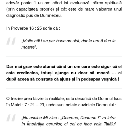
adevăr poate fi un om când își evaluează trăirea spirituală
(prin capacitatea proprie) și cât este de mare valoarea unui
diagnostic pus de Dumnezeu.
În Proverbe 16 : 25 scrie că :
„
Multe căi i se par bune omului, dar la urmă duc la
moarte
”.
Dar mai grav este atunci când un om care este sigur că el
este credincios, totuși ajunge nu doar să moară … ci
după aceea să constate că ajuns și în pedeapsa veșnică !
O trezire prea târzie la realitate, este descrisă de Domnul Isus
în Matei : 7 : 21 – 23, unde sunt notate cuvintele Domnului :
„
Nu oricine-Mi zice : „Doamne, Doamne !” va intra
în Împărăţia cerurilor, ci cel ce face voia Tatălui