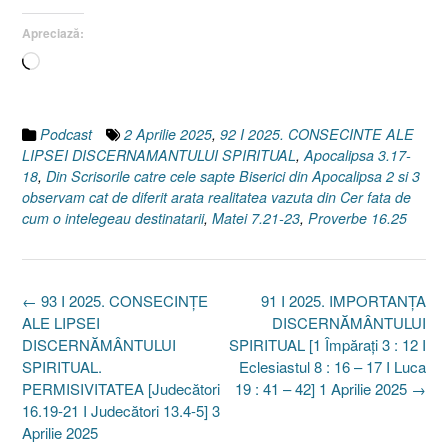
Apreciază:
Încarc...
Podcast
2 Aprilie 2025
,
92 I 2025. CONSECINTE ALE
LIPSEI DISCERNAMANTULUI SPIRITUAL
,
Apocalipsa 3.17-
18
,
Din Scrisorile catre cele sapte Biserici din Apocalipsa 2 si 3
observam cat de diferit arata realitatea vazuta din Cer fata de
cum o intelegeau destinatarii
,
Matei 7.21-23
,
Proverbe 16.25
Post
←
93 I 2025. CONSECINȚE
91 I 2025. IMPORTANȚA
navigation
ALE LIPSEI
DISCERNĂMÂNTULUI
DISCERNĂMÂNTULUI
SPIRITUAL [1 Împărați 3 : 12 I
SPIRITUAL.
Eclesiastul 8 : 16 – 17 I Luca
PERMISIVITATEA [Judecători
19 : 41 – 42] 1 Aprilie 2025
→
16.19-21 I Judecători 13.4-5] 3
Aprilie 2025