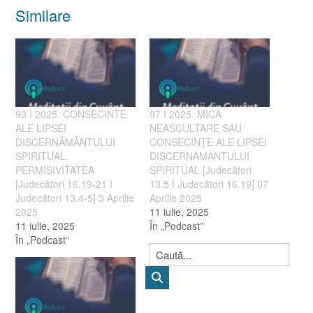
Similare
93 I 2025. CONSECINȚE
97 I 2025. MICA
ALE LIPSEI
NEASCULTARE SAU
DISCERNĂMÂNTULUI
CONSECINȚE ALE LIPSEI
SPIRITUAL.
DISCERNAMANTULUI
PERMISIVITATEA
SPIRITUAL [Judecători
[Judecători 16.19-21 I
13.5 I Judecători 16.19] 07
Judecători 13.4-5] 3 Aprilie
Aprilie 2025
2025
11 iulie, 2025
11 iulie, 2025
În „Podcast”
În „Podcast”