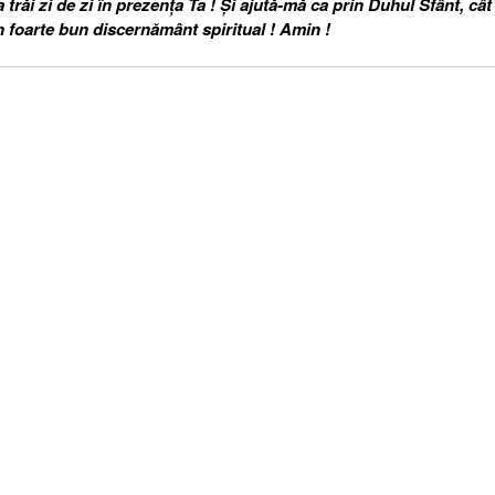
răi zi de zi în prezența Ta ! Și ajută-mă ca prin Duhul Sfânt, cât
n foarte bun discernământ spiritual ! Amin !