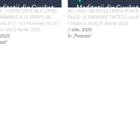
25. CONSECINȚE ALE LIPSEI
90 I 2025. NEASCULTAREA POATE
NĂMÂNTULUI SPIRITUAL
DUCE LA RATAREA ȚINTEI [Luca 8
psa 3.17-18 I Proverbe 16.25 I
I Psalmul 34.8] 31 Martie 2025
21-23] 2 Aprilie 2025
1 iulie, 2025
, 2025
În „Podcast”
ast”