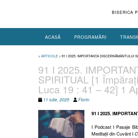
Skip
to
BISERICA 
content
ACASĂ
PROGRAMĂRI
TRANSM
>
ARTICOLE
>
91 I 2025. IMPORTANȚA DISCERNĂMÂNTULUI SPIRIT
91 I 2025. IMPORT
SPIRITUAL [1 Împărați 3
Luca 19 : 41 – 42] 1 A
11 iulie, 2025
Florin
91 I 2025. IMPORTA
I Podcast I Pasaje Bib
Meditaţii din Cuvânt I
C