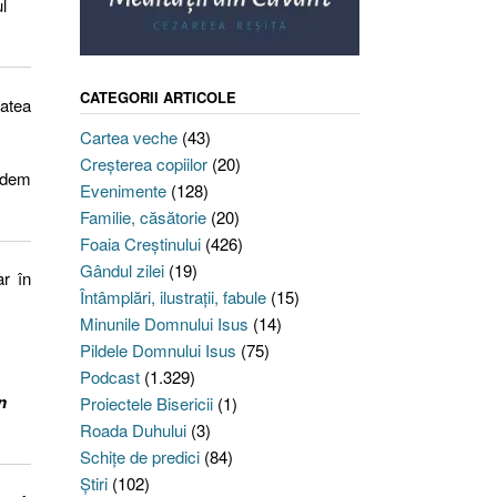
l
CATEGORII ARTICOLE
tatea
Cartea veche
(43)
Creşterea copiilor
(20)
vedem
Evenimente
(128)
Familie, căsătorie
(20)
Foaia Creştinului
(426)
Gândul zilei
(19)
ar în
Întâmplări, ilustraţii, fabule
(15)
Minunile Domnului Isus
(14)
Pildele Domnului Isus
(75)
Podcast
(1.329)
n
Proiectele Bisericii
(1)
Roada Duhului
(3)
Schiţe de predici
(84)
Ştiri
(102)