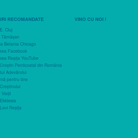
URI RECOMANDATE
VINO CU NOI !
E. Cluj
n Tămăşan
ca Betania Chicago
eea Facebook
eea Reşiţa YouTube
 Creştin Penticostal din România
ul Adevărului
imă pentru tine
Creştinului
 Vieţii
Ekklesia
Levi Reşiţa