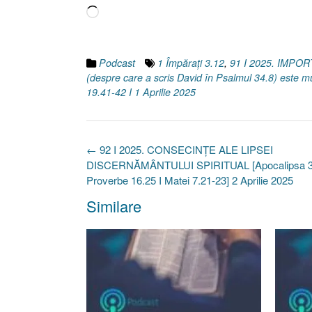
Încarc...
Podcast
1 Împăraţi 3.12
,
91 I 2025. IMP
(despre care a scris David în Psalmul 34.8) este mul
19.41-42 I 1 Aprilie 2025
Post
←
92 I 2025. CONSECINȚE ALE LIPSEI
navigation
DISCERNĂMÂNTULUI SPIRITUAL [Apocalipsa 3.
Proverbe 16.25 I Matei 7.21-23] 2 Aprilie 2025
Similare