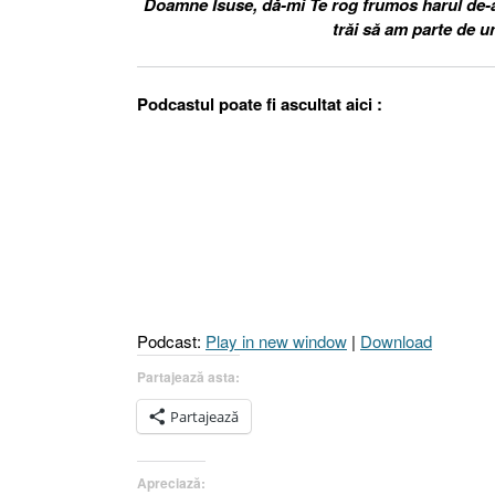
Doamne Isuse, dă-mi Te rog frumos harul de-a t
trăi să am parte de u
Podcastul poate fi ascultat aici :
Podcast:
Play in new window
|
Download
Partajează asta:
Partajează
Apreciază: