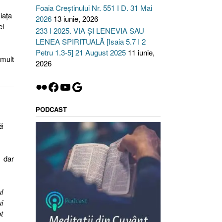
Foaia Creștinului Nr. 551 I D. 31 Mai
iața
2026
13 iunie, 2026
el
233 I 2025. VIA ȘI LENEVIA SAU
LENEA SPIRITUALĂ [Isaia 5.7 I 2
Petru 1.3-5] 21 August 2025
11 iunie,
 mult
2026
Flickr
Facebook
YouTube
Google
PODCAST
ă
 dar
l
i
t