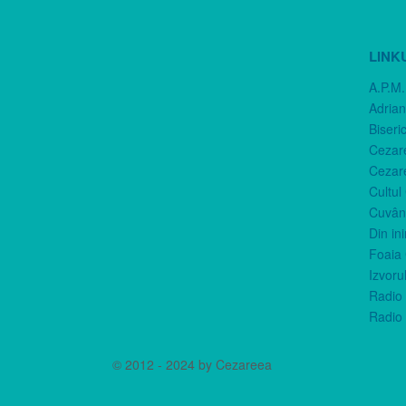
LINK
A.P.M.
Adria
Biseri
Cezar
Cezar
Cultul
Cuvânt
Din in
Foaia 
Izvorul
Radio 
Radio 
© 2012 - 2024 by Cezareea