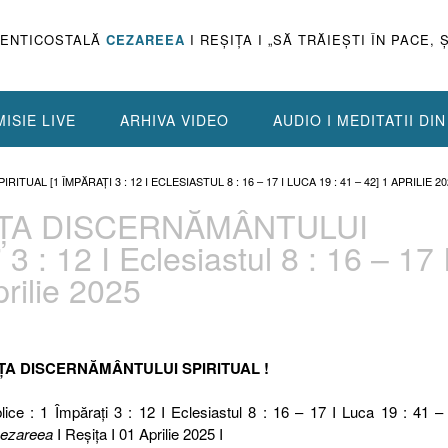
PENTICOSTALĂ
CEZAREEA
I REŞIŢA I „SĂ TRĂIEŞTI ÎN PACE, 
ISIE LIVE
ARHIVA VIDEO
AUDIO I MEDITATII DI
UAL [1 ÎMPĂRAȚI 3 : 12 I ECLESIASTUL 8 : 16 – 17 I LUCA 19 : 41 – 42] 1 APRILIE 2
ANȚA DISCERNĂMÂNTULUI
 : 12 I Eclesiastul 8 : 16 – 17 
prilie 2025
NȚA DISCERNĂMÂNTULUI SPIRITUAL !
lice : 1 Împărați 3 : 12 I Eclesiastul 8 : 16 – 17 I Luca 19 : 41 –
ezareea
I Reşiţa I 01 Aprilie 2025 I