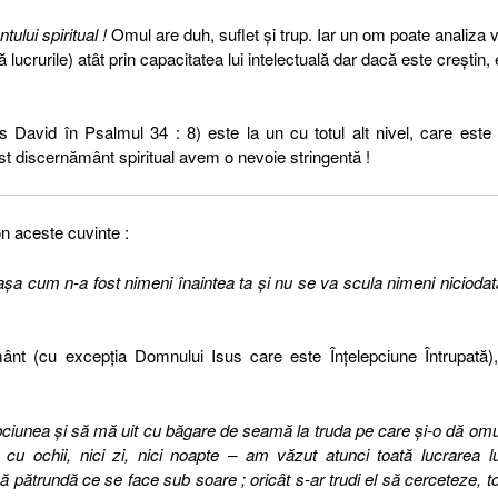
ului spiritual !
Omul are duh, suflet și trup. Iar un om poate analiza v
lucrurile) atât prin capacitatea lui intelectuală dar dacă este creștin, 
s David în Psalmul 34 : 8) este la un cu totul alt nivel, care este
est discernământ spiritual avem o nevoie stringentă !
n aceste cuvinte :
, aşa cum n-a fost nimeni înaintea ta şi nu se va scula nimeni niciodat
nt (cu excepția Domnului Isus care este Înțelepciune Întrupată),
iunea şi să mă uit cu băgare de seamă la truda pe care şi-o dă omu
ochii, nici zi, nici noapte – am văzut atunci toată lucrarea lu
ătrundă ce se face sub soare ; oricât s-ar trudi el să cerceteze, to