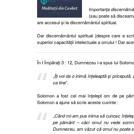
Importanța discernământ
(sau poate să discearnă 
are accesul și la discernământul spiritual.
Dar discernământul spiritual (despre care a scri
superior capacității intelectuale a omului ! Dar ac
În I Împărați 3 : 12, Dumnezeu i-a spus lui Solomo
„
Îţi voi da o inimă înţeleaptă şi pricepută
ca tine
”.
Solomon a fost cel mai înțelept om de pe pămâ
Solomon a ajuns să scrie aceste cuvinte :
„
Când mi-am pus inima să cunosc înţelepc
pe pământ – căci omul nu vede somn cu 
Dumnezeu, am văzut că omul nu poate să p