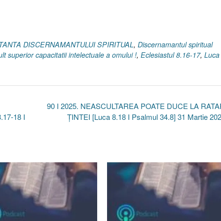
ORTANTA DISCERNAMANTULUI SPIRITUAL
,
Discernamantul spiritual
t superior capacitatii intelectuale a omului !
,
Eclesiastul 8.16-17
,
Luca
90 I 2025. NEASCULTAREA POATE DUCE LA RAT
17-18 I
ȚINTEI [Luca 8.18 I Psalmul 34.8] 31 Martie 20