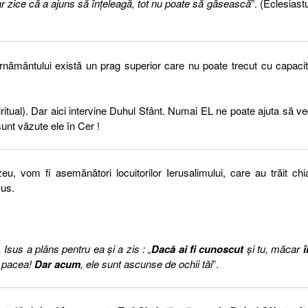
 ar zice că a ajuns să înţeleagă, tot nu poate să găsească
”. (Eclesiastu
ernământului există un prag superior care nu poate trecut cu capaci
ritual). Dar aici intervine Duhul Sfânt. Numai EL ne poate ajuta să 
unt văzute ele în Cer !
, vom fi asemănători locuitorilor Ierusalimului, care au trăit chi
sus.
Isus a plâns pentru ea şi a zis : „
Dacă ai fi cunoscut
şi tu, măcar
î
a pacea!
Dar acum
, ele sunt ascunse de ochii tăi
”.