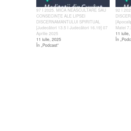
97 I 2025. MICA NEASCULTARE SAU
92 I 20
CONSECINȚE ALE LIPSEI
DISCER
DISCERNAMANTULUI SPIRITUAL
[Apocali
[Judecători 13.5 I Judecători 16.19] 07
Matei 7.
Aprilie 2025
11 iulie
11 iulie, 2025
În „Podc
În „Podcast”