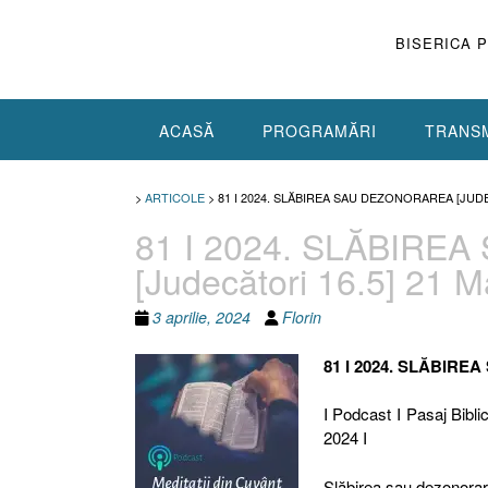
Skip
to
BISERICA 
content
ACASĂ
PROGRAMĂRI
TRANSM
>
ARTICOLE
>
81 I 2024. SLĂBIREA SAU DEZONORAREA [JUDE
81 I 2024. SLĂBIR
[Judecători 16.5] 21 M
3 aprilie, 2024
Florin
81 I 2024. SLĂBIR
I Podcast I Pasaj Biblic
2024 I
Slăbirea sau dezonorare