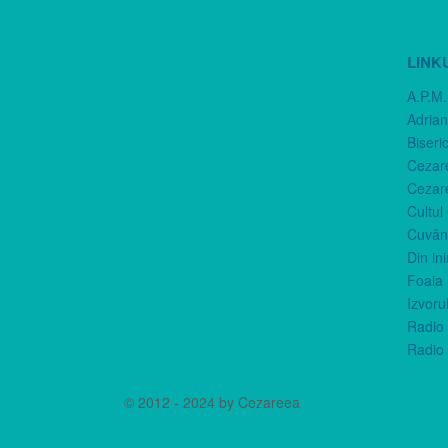
LINK
A.P.M.
Adria
Biseri
Cezar
Cezar
Cultul
Cuvânt
Din in
Foaia 
Izvorul
Radio 
Radio 
© 2012 - 2024 by Cezareea