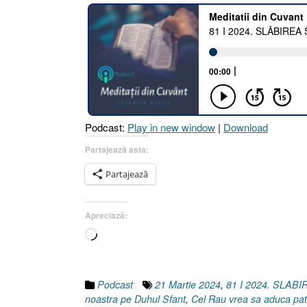
Podcast:
Play in new window
|
Download
Partajează asta:
Partajează
Apreciază:
Încarc...
Podcast
21 Martie 2024
,
81 I 2024. SLA
noastra pe Duhul Sfant
,
Cel Rau vrea sa aduca patar