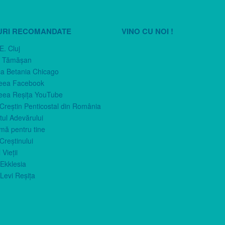
URI RECOMANDATE
VINO CU NOI !
E. Cluj
n Tămăşan
ca Betania Chicago
eea Facebook
eea Reşiţa YouTube
 Creştin Penticostal din România
ul Adevărului
imă pentru tine
Creştinului
 Vieţii
Ekklesia
Levi Reşiţa