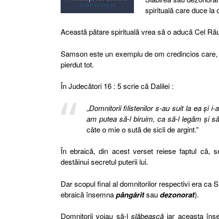
spirituală care duce la 
Această pătare spirituală vrea să o aducă Cel Rău î
Samson este un exemplu de om credincios care, a a
pierdut tot.
În Judecători 16 : 5 scrie că Dalilei :
„
Domnitorii filistenilor s-au suit la ea şi 
am putea să-l biruim, ca să-l legăm şi s
câte o mie o sută de sicli de argint.”
În ebraică, din acest verset reiese faptul că, 
destăinui secretul puterii lui.
Dar scopul final al domnitorilor respectivi era ca S
ebraică însemna
pângărit
sau
dezonorat
).
Domnitorii voiau să-l
slăbească
iar aceasta îns