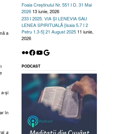
Foaia Creștinului Nr. 551 I D. 31 Mai
2026
13 iunie, 2026
233 I 2025. VIA ȘI LENEVIA SAU
LENEA SPIRITUALĂ [Isaia 5.7 I 2
Petru 1.3-5] 21 August 2025
11 iunie,
rmă a
2026
Flickr
Facebook
YouTube
Google
m
PODCAST
e
a-și
ar în
eral
a