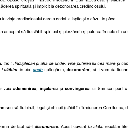
căderea spirituală și implicit la dezonorarea credinciosului.
n viața credinciosului care a cedat la ispite și a căzut în păcat.
cceptat să fie slăbit spiritual și pierzându-și puterea în cele din u
i-au zis : „Înduplecă-l şi află de unde-i vine puterea lui cea mare şi cu
ă-l
slăbim
[în ebr.
anah
: pângărim,
dezonorăm
], şi-ţi vom da fiecar
se voia
ademenirea
,
înșelarea
și
convingerea
lui Samson pentru 
amson să fie biruit, legat și chinuit (slăbit în Traducerea Cornilescu, d
emna de fapt să-l
dezonoreze
. Acest cuvânt (
a slăbi
, repetăm lit