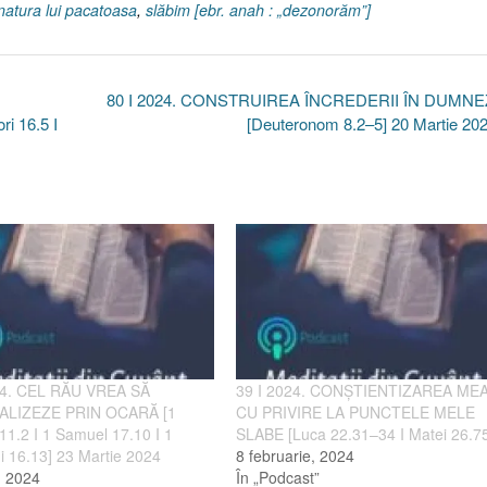
 natura lui pacatoasa
,
slăbim [ebr. anah : „dezonorăm”]
80 I 2024. CONSTRUIREA ÎNCREDERII ÎN DUMN
 16.5 I
[Deuteronom 8.2–5] 20 Martie 20
24. CEL RĂU VREA SĂ
39 I 2024. CONȘTIENTIZAREA ME
LIZEZE PRIN OCARĂ [1
CU PRIVIRE LA PUNCTELE MELE
1.2 I 1 Samuel 17.10 I 1
SLABE [Luca 22.31–34 I Matei 26.7
i 16.13] 23 Martie 2024
8 februarie, 2024
e, 2024
În „Podcast”