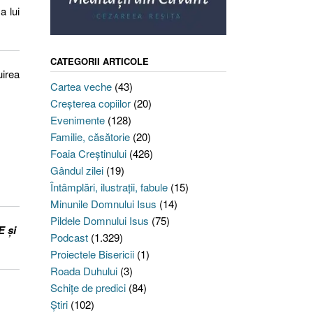
a lui
CATEGORII ARTICOLE
uirea
Cartea veche
(43)
Creşterea copiilor
(20)
Evenimente
(128)
Familie, căsătorie
(20)
Foaia Creştinului
(426)
Gândul zilei
(19)
Întâmplări, ilustraţii, fabule
(15)
Minunile Domnului Isus
(14)
Pildele Domnului Isus
(75)
E și
Podcast
(1.329)
Proiectele Bisericii
(1)
Roada Duhului
(3)
Schiţe de predici
(84)
Ştiri
(102)