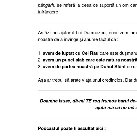
pângări
), se referă la ceea ce suportă un om care
înfrângere !
Astăzi cu ajutorul Lui Dumnezeu, doar vom am
noastră de a învinge și anume faptul că :
1.
avem de luptat cu Cel Rău
care este dușmanul
2.
avem un punct slab care este natura noastr
3.
avem de partea noastră pe Duhul Sfânt
de c
Așa ar trebui să arate viața unui credincios. Dar
Doamne Isuse, dă-mi TE rog frumos harul de-a f
ajută-mă să nu mă e
Podcastul poate fi ascultat aici :