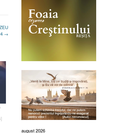
EZEU
24
→
A
5]
august 2026