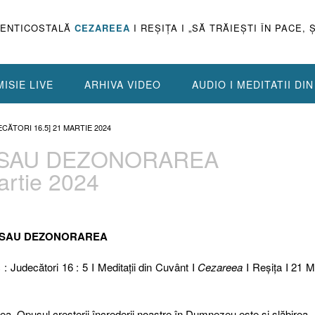
PENTICOSTALĂ
CEZAREEA
I REŞIŢA I „SĂ TRĂIEŞTI ÎN PACE, 
ISIE LIVE
ARHIVA VIDEO
AUDIO I MEDITATII DI
CĂTORI 16.5] 21 MARTIE 2024
EA SAU DEZONORAREA
artie 2024
EA SAU DEZONORAREA
 : Judecători 16 : 5 I Meditaţii din Cuvânt I
Cezareea
I Reşiţa I 21 M
a. Opusul creșterii încrederii noastre în Dumnezeu este și slăbirea