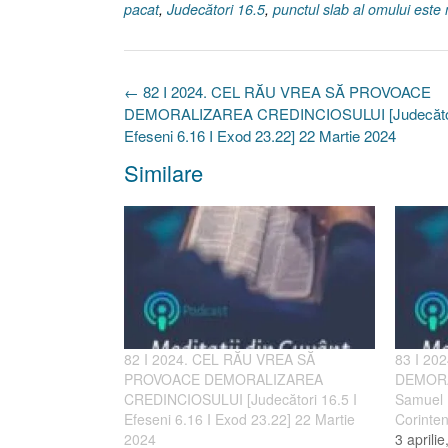
pacat
,
Judecători 16.5
,
punctul slab al omului este
Post
←
82 I 2024. CEL RĂU VREA SĂ PROVOACE
navigation
DEMORALIZAREA CREDINCIOSULUI [Judecători
Efeseni 6.16 I Exod 23.22] 22 Martie 2024
Similare
82 I 2024. CEL RĂU VREA SĂ
83 I 20
PROVOACE DEMORALIZAREA
DEMORA
CREDINCIOSULUI [Judecători 16.5 I
Samuel 1
Efeseni 6.16 I Exod 23.22] 22 Martie
Corinten
2024
3 aprili