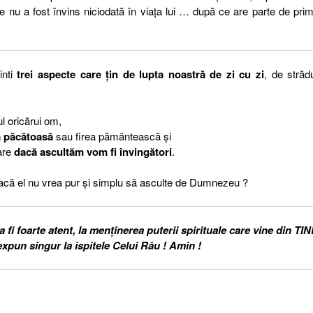
 nu a fost învins niciodată în viața lui … după ce are parte de prim
inti
trei aspecte care țin de lupta noastră de zi cu zi
, de străd
 oricărui om,
ă păcătoasă
sau firea pământească și
are
dacă ascultăm vom fi învingători
.
 dacă el nu vrea pur și simplu să asculte de Dumnezeu ?
i foarte atent, la menținerea puterii spirituale care vine din TIN
xpun singur la ispitele Celui Rău ! Amin !