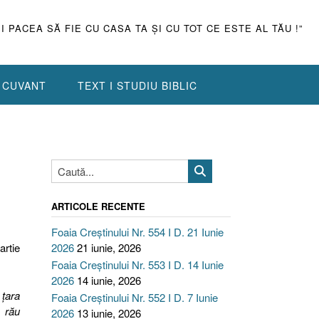
ŞI PACEA SĂ FIE CU CASA TA ŞI CU TOT CE ESTE AL TĂU !”
N CUVANT
TEXT I STUDIU BIBLIC
ARTICOLE RECENTE
Foaia Creștinului Nr. 554 I D. 21 Iunie
artie
2026
21 iunie, 2026
Foaia Creștinului Nr. 553 I D. 14 Iunie
2026
14 iunie, 2026
 ţara
Foaia Creștinului Nr. 552 I D. 7 Iunie
 rău
2026
13 iunie, 2026