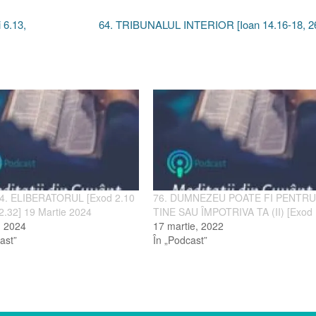
6.13,
64. TRIBUNALUL INTERIOR [Ioan 14.16-18, 2
24. ELIBERATORUL [Exod 2.10
76. DUMNEZEU POATE FI PENTR
2.32] 19 Martie 2024
TINE SAU ÎMPOTRIVA TA (II) [Exod 
e, 2024
17 martie, 2022
ast”
În „Podcast”