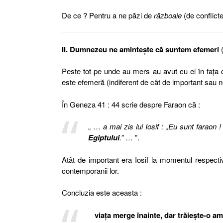
De ce ? Pentru a ne păzi de
războaie
(de conflict
II. Dumnezeu ne aminteşte că suntem efemeri
(
Peste tot pe unde au mers au avut cu ei în faţa oc
este efemeră (indiferent de cât de important sau n
În Geneza 41 : 44 scrie despre Faraon că :
„ …
a mai zis lui Iosif : „Eu sunt faraon 
Egiptului
.”
… ”.
Atât de important era Iosif la momentul respectiv
contemporanii lor.
Concluzia este aceasta :
viaţa merge înainte, dar trăieşte-o am