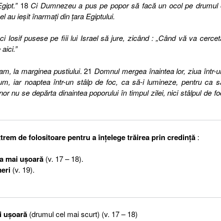
gipt.”
18
Ci Dumnezeu a pus pe popor să facă un ocol pe drumul 
l au ieşit înarmaţi din ţara Egiptului.
ăci Iosif pusese pe fiii lui Israel să jure, zicând : „Când vă va cercet
aici.”
tam, la marginea pustiului
. 21
Domnul mergea înaintea lor, ziua într-u
m, iar noaptea într-un stâlp de foc, ca să-i lumineze, pentru ca s
nor nu se depărta dinaintea poporului în timpul zilei, nici stâlpul de fo
xtrem de folositoare pentru a înţelege trăirea prin credinţă
:
a mai uşoară
(v. 17 – 18).
eri
(v. 19).
i uşoară
(drumul cel mai scurt) (v. 17 – 18)