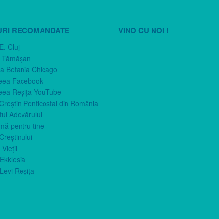
URI RECOMANDATE
VINO CU NOI !
E. Cluj
n Tămăşan
ca Betania Chicago
eea Facebook
eea Reşiţa YouTube
 Creştin Penticostal din România
ul Adevărului
imă pentru tine
Creştinului
 Vieţii
Ekklesia
Levi Reşiţa