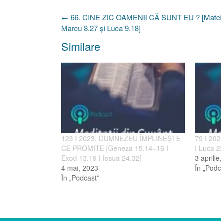
Post
←
66. CINE ZIC OAMENII CĂ SUNT EU ? [Matei 
navigation
Marcu 8.27 şi Luca 9.18]
Similare
123 I 2023. DUMNEZEU ÎMPLINEȘTE
79 I 20
CE PROMITE [Geneza 15.14–16 I
I Luca 2
Exod 13.19 I Iosua 24.32]
3 aprili
4 mai, 2023
În „Podc
În „Podcast”