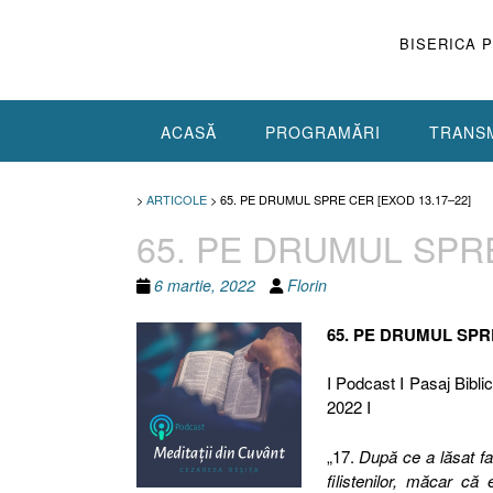
Skip
to
BISERICA 
content
ACASĂ
PROGRAMĂRI
TRANSM
>
ARTICOLE
>
65. PE DRUMUL SPRE CER [EXOD 13.17–22]
65. PE DRUMUL SPRE
6 martie, 2022
Florin
65. PE DRUMUL SPR
I Podcast I Pasaj Biblic
2022 I
„17.
După ce a lăsat f
filistenilor, măcar c