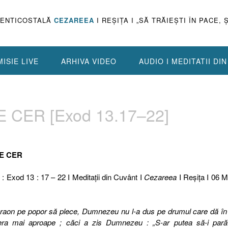
PENTICOSTALĂ
CEZAREEA
I REŞIŢA I „SĂ TRĂIEŞTI ÎN PACE, 
ISIE LIVE
ARHIVA VIDEO
AUDIO I MEDITATII DI
 CER [Exod 13.17–22]
E CER
 : Exod 13 : 17 – 22 I Meditaţii din Cuvânt I
Cezareea
I Reşiţa I 06 M
araon pe popor să plece, Dumnezeu nu l-a dus pe drumul care dă în
ă era mai aproape ; căci a zis Dumnezeu : „S-ar putea să-i pară