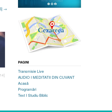
6]
→
PAGINI
U
Transmisie Live
14]
AUDIO I MEDITATII DIN CUVANT
Acasă
Programări
Text I Studiu Biblic