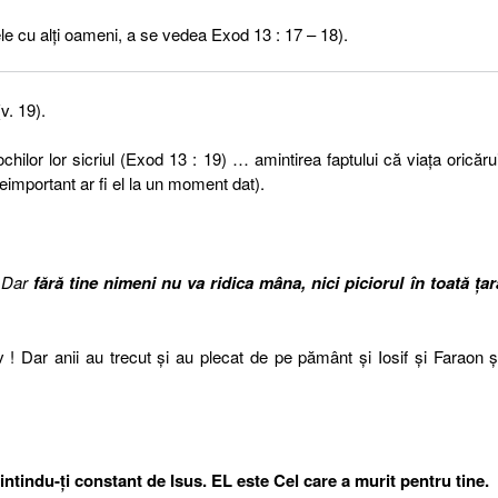
ele cu alţi oameni, a se vedea Exod 13 : 17 – 18).
v. 19).
hilor lor sicriul (Exod 13 : 19) … amintirea faptului că viaţa oricăr
eimportant ar fi el la un moment dat).
! Dar
fără tine nimeni nu va ridica mâna, nici piciorul în toată ţar
 ! Dar anii au trecut şi au plecat de pe pământ şi Iosif şi Faraon şi
intindu-ţi constant de Isus. EL este Cel care a murit pentru tine.