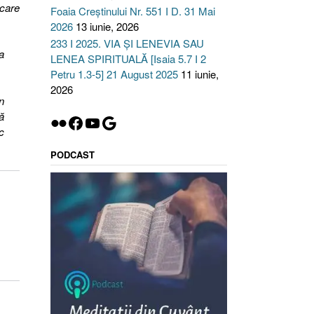
care
Foaia Creștinului Nr. 551 I D. 31 Mai
2026
13 iunie, 2026
233 I 2025. VIA ȘI LENEVIA SAU
a
LENEA SPIRITUALĂ [Isaia 5.7 I 2
Petru 1.3-5] 21 August 2025
11 iunie,
2026
n
ă
Flickr
Facebook
YouTube
Google
c
PODCAST