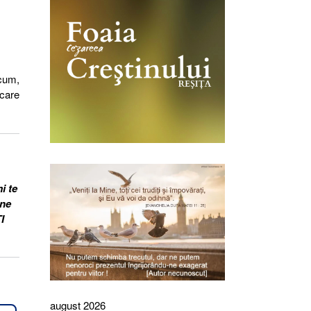
acum,
 care
i te
ine
I
august 2026