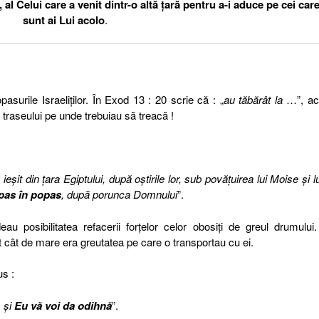
 al Celui care a venit dintr-o altă ţară pentru a-i aduce pe cei car
sunt ai Lui acolo
.
opasurile Israeliţilor. În Exod 13 : 20 scrie că : „
au tăbărât la
…”, ac
ul traseului pe unde trebuiau să treacă !
 ieşit din ţara Egiptului, după oştirile lor, sub povăţuirea lui Moise şi lu
pas în popas
, după porunca Domnului
”.
u posibilitatea refacerii forţelor celor obosiţi de greul drumului
 cât de mare era greutatea pe care o transportau cu ei.
us :
, şi
Eu vă voi da odihnă
”.