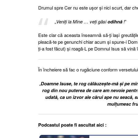
Drumul spre Cer nu este uşor şi nici scurt, dar ch
„
Veniţi la Mine … veţi găsi
odihnă
!
”
Este clar că aceasta înseamnă să-ţi laşi greutăţile
pleacă-te pe genunchi chiar acum şi spune-i Domnulu
ţi-a fost făcut) şi roagă-L pe Domnul Isus să vină 
În încheiere să fac o rugăciune conform versetului 
„
Doamne Isuse, te rog călăuzeşte-mă şi pe mine 
rog din nou puterea de care am nevoie pentru 
udată, ca un izvor ale cărui ape nu seacă, să
mulţumesc fru
Podcastul poate fi ascultat aici :