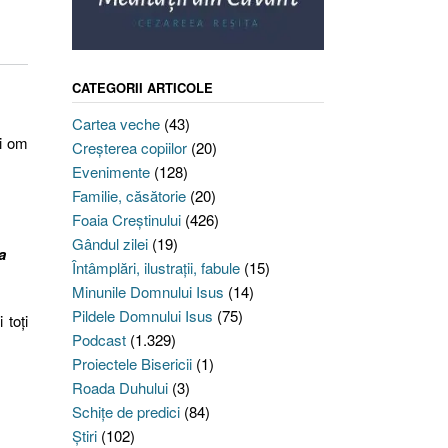
CATEGORII ARTICOLE
Cartea veche
(43)
ui om
Creşterea copiilor
(20)
Evenimente
(128)
Familie, căsătorie
(20)
Foaia Creştinului
(426)
Gândul zilei
(19)
a
Întâmplări, ilustraţii, fabule
(15)
Minunile Domnului Isus
(14)
Pildele Domnului Isus
(75)
 toţi
Podcast
(1.329)
Proiectele Bisericii
(1)
Roada Duhului
(3)
Schiţe de predici
(84)
Ştiri
(102)