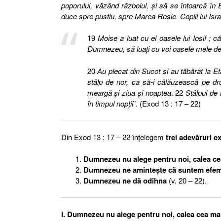
poporului, văzând războiul, şi să se întoarcă în E
duce spre pustiu, spre Marea Roşie. Copiii lui Israe
19
Moise a luat cu el oasele lui Iosif ; c
Dumnezeu, să luaţi cu voi oasele mele de 
20
Au plecat din Sucot şi au tăbărât la E
stâlp de nor, ca să-i călăuzească pe dru
meargă şi ziua şi noaptea
. 22
Stâlpul de 
în timpul nopţii
”. (Exod 13 : 17 – 22)
Din Exod 13 : 17 – 22 înţelegem
trei adevăruri e
Dumnezeu nu alege pentru noi, calea ce
Dumnezeu ne aminteşte că suntem efem
Dumnezeu ne dă odihna
(v. 20 – 22).
I. Dumnezeu nu alege pentru noi, calea cea ma