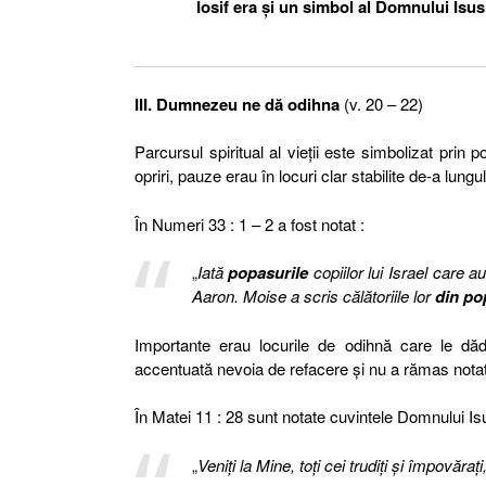
Iosif era şi un simbol al Domnului Isus,
III. Dumnezeu ne dă odihna
(v. 20 – 22)
Parcursul spiritual al vieţii este simbolizat prin p
opriri, pauze erau în locuri clar stabilite de-a lung
În Numeri 33 : 1 – 2 a fost notat :
„
Iată
popasurile
copiilor lui Israel care au
Aaron. Moise a scris călătoriile lor
din po
Importante erau locurile de odihnă care le dădea
accentuată nevoia de refacere şi nu a rămas notat
În Matei 11 : 28 sunt notate cuvintele Domnului Is
„
Veniţi la Mine, toţi cei trudiţi şi împovăraţi