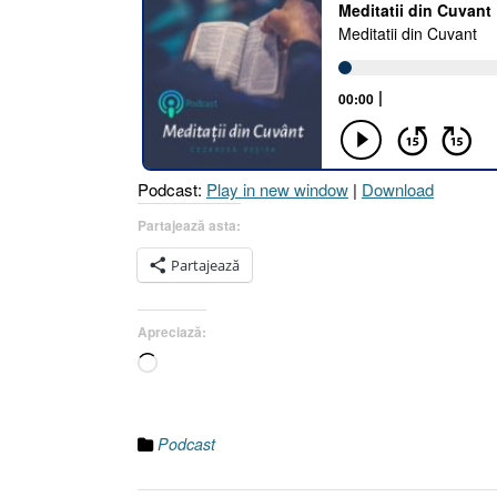
Podcast:
Play in new window
|
Download
Partajează asta:
Partajează
Apreciază:
Încarc...
Podcast