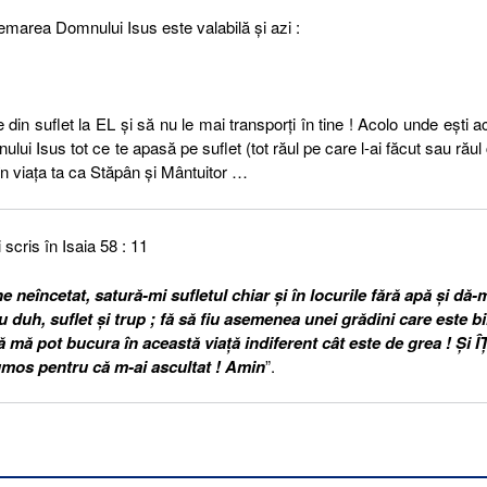
emarea Domnului Isus este valabilă şi azi :
 din suflet la EL şi să nu le mai transporţi în tine ! Acolo unde eşti 
i Isus tot ce te apasă pe suflet (tot răul pe care l-ai făcut sau răul
în viaţa ta ca Stăpân şi Mântuitor …
scris în Isaia 58 : 11
neîncetat, satură-mi sufletul chiar şi în locurile fără apă şi dă-m
duh, suflet şi trup ; fă să fiu asemenea unei grădini care este b
 mă pot bucura în această viaţă indiferent cât este de grea ! Şi ÎŢ
mos pentru că m-ai ascultat ! Amin
”.