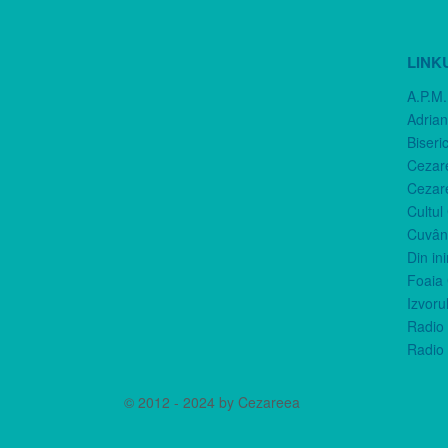
LINK
A.P.M.
Adria
Biseri
Cezar
Cezar
Cultul
Cuvânt
Din in
Foaia 
Izvorul
Radio 
Radio 
© 2012 - 2024 by Cezareea