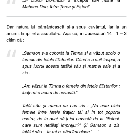
Mahane-Dan, între Ţorea şi Eştaol
”.
Dar natura lui pământească și-a spus cuvântul, iar la un
anumit timp, el a ascultat-o. Așa că, în Judecători 14 : 1 – 3
citim că :
„
Samson s-a coborât la Timna şi a văzut acolo o
femeie din fetele filistenilor. Când s-a suit înapoi, a
spus lucrul acesta tatălui său şi mamei sale şi a
zis :
„Am văzut la Timna o femeie din fetele filistenilor ;
luaţi-mi-o acum de nevastă.”
Tatăl său şi mama sa i-au zis : „Nu este nicio
femeie între fetele fraţilor tăi şi în tot poporul
nostru, de te duci să-ţi iei nevastă de la filisteni,
care sunt netăiaţi împrejur?” Şi Samson a zis
tatălui său : „Ia-mi-o, căci îmi place.”
…”.