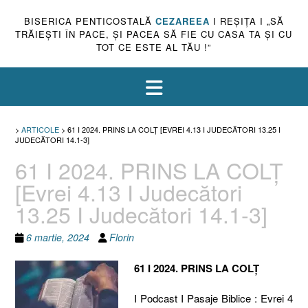
BISERICA PENTICOSTALĂ
CEZAREEA
I REŞIŢA I „SĂ
TRĂIEŞTI ÎN PACE, ŞI PACEA SĂ FIE CU CASA TA ŞI CU
TOT CE ESTE AL TĂU !”
>
ARTICOLE
>
61 I 2024. PRINS LA COLȚ [EVREI 4.13 I JUDECĂTORI 13.25 I
JUDECĂTORI 14.1-3]
61 I 2024. PRINS LA COLȚ
[Evrei 4.13 I Judecători
13.25 I Judecători 14.1-3]
6 martie, 2024
Florin
61 I 2024. PRINS LA COLȚ
I Podcast I Pasaje Biblice : Evrei 4