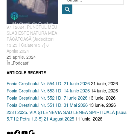
97 I 2024. PUNCTUL MEU
SLAB ESTE NATURA MEA
PĂCĂTOASĂ [Judecători
13.25 I Galateni 5.7] 6
Aprilie 2024
25 aprilie, 2024
În „Podcast”
ARTICOLE RECENTE
Foaia Creștinului Nr. 554 I D. 21 Iunie 2026
21 iunie, 2026
Foaia Creștinului Nr. 553 I D. 14 Iunie 2026
14 iunie, 2026
Foaia Creștinului Nr. 552 I D. 7 Iunie 2026
13 iunie, 2026
Foaia Creștinului Nr. 551 I D. 31 Mai 2026
13 iunie, 2026
233 I 2025. VIA ȘI LENEVIA SAU LENEA SPIRITUALĂ [Isaia
5.7 I 2 Petru 1.3-5] 21 August 2025
11 iunie, 2026
Flickr
Facebook
YouTube
Google