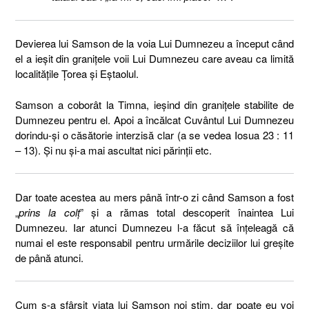
Devierea lui Samson de la voia Lui Dumnezeu a început când
el a ieșit din granițele voii Lui Dumnezeu care aveau ca limită
localitățile Țorea și Eștaolul.
Samson a coborât la Timna, ieșind din granițele stabilite de
Dumnezeu pentru el. Apoi a încălcat Cuvântul Lui Dumnezeu
dorindu-și o căsătorie interzisă clar (a se vedea Iosua 23 : 11
– 13). Și nu și-a mai ascultat nici părinții etc.
Dar toate acestea au mers până într-o zi când Samson a fost
„
prins la colț
” și a rămas total descoperit înaintea Lui
Dumnezeu. Iar atunci Dumnezeu l-a făcut să înțeleagă că
numai el este responsabil pentru urmările deciziilor lui greșite
de până atunci.
Cum s-a sfârșit viața lui Samson noi știm, dar poate eu voi