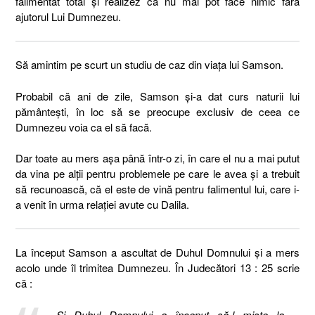
falimentat total și realizez că nu mai pot face nimic fără
ajutorul Lui Dumnezeu.
Să amintim pe scurt un studiu de caz din viața lui Samson.
Probabil că ani de zile, Samson și-a dat curs naturii lui
pământești, în loc să se preocupe exclusiv de ceea ce
Dumnezeu voia ca el să facă.
Dar toate au mers așa până într-o zi, în care el nu a mai putut
da vina pe alții pentru problemele pe care le avea și a trebuit
să recunoască, că el este de vină pentru falimentul lui, care i-
a venit în urma relației avute cu Dalila.
La început Samson a ascultat de Duhul Domnului și a mers
acolo unde îl trimitea Dumnezeu. În Judecători 13 : 25 scrie
că :
„
Şi Duhul Domnului a început să-l mişte la