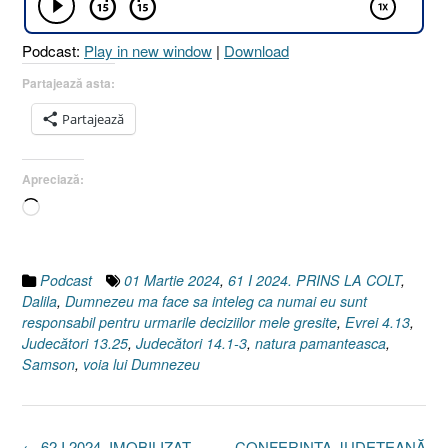
Podcast:
Play in new window
|
Download
Partajează asta:
Partajează
Apreciază:
Încarc...
Podcast
01 Martie 2024
,
61 I 2024. PRINS LA COLT
,
Dalila
,
Dumnezeu ma face sa inteleg ca numai eu sunt
responsabil pentru urmarile deciziilor mele gresite
,
Evrei 4.13
,
Judecători 13.25
,
Judecători 14.1-3
,
natura pamanteasca
,
Samson
,
voia lui Dumnezeu
Post
←
62 I 2024. IMOBILIZAT
CONFERINȚA JUDEȚEANĂ