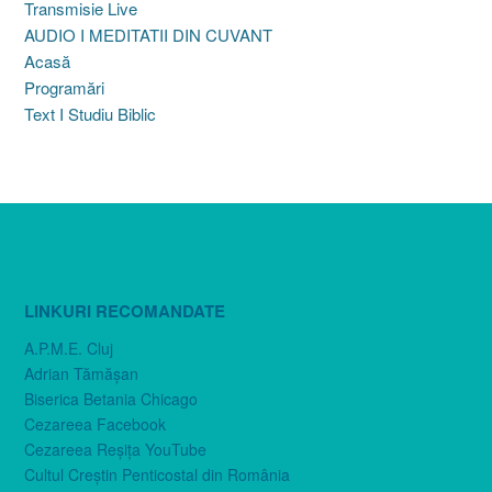
Transmisie Live
AUDIO I MEDITATII DIN CUVANT
Acasă
Programări
Text I Studiu Biblic
LINKURI RECOMANDATE
A.P.M.E. Cluj
Adrian Tămăşan
Biserica Betania Chicago
Cezareea Facebook
Cezareea Reşiţa YouTube
Cultul Creştin Penticostal din România