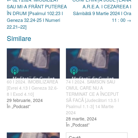
navigation
SAU MI-A FRÂNT PUTEREA
A.R.E.A. I CEZAREEA I
ÎN DRUM [Psalmul 102.23 I
Sâmbătă 9 Martie 2024 I Ora
Geneza 32.24-25 I Numeri
11 : 00
→
22.21–22]
Similare
60 I 2024. IMOBILIZAREA
74 I 2024. SAMSON SAU
[Evrei 4.13 I Geneza 32.6-
OMUL CARE NU A
8 I Exod 4.10]
TERMINAT CE A ÎNCEPUT
29 februarie, 2024
SĂ FACĂ [Judecători 13.5 I
În „Podcast”
Psalmul 1.1-3] 14 Martie
2024
28 martie, 2024
În „Podcast”