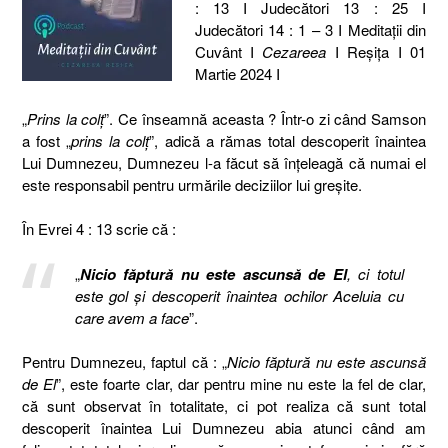
: 13 I Judecători 13 : 25 I
Judecători 14 : 1 – 3 I Meditaţii din
Cuvânt I
Cezareea
I Reşiţa I 01
Martie 2024 I
„
Prins la colț
”. Ce înseamnă aceasta ? Într-o zi când Samson
a fost „
prins la colț
”, adică a rămas total descoperit înaintea
Lui Dumnezeu, Dumnezeu l-a făcut să înțeleagă că numai el
este responsabil pentru urmările deciziilor lui greșite.
În Evrei 4 : 13 scrie că :
„
Nicio făptură nu este ascunsă de El
, ci totul
este gol şi descoperit înaintea ochilor Aceluia cu
care avem a face
”.
Pentru Dumnezeu, faptul că : „
Nicio făptură nu este ascunsă
de El
”, este foarte clar, dar pentru mine nu este la fel de clar,
că sunt observat în totalitate, ci pot realiza că sunt total
descoperit înaintea Lui Dumnezeu abia atunci când am