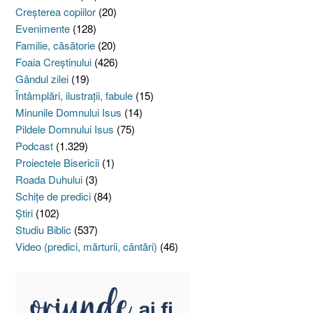
Creşterea copiilor
(20)
Evenimente
(128)
Familie, căsătorie
(20)
Foaia Creştinului
(426)
Gândul zilei
(19)
Întâmplări, ilustraţii, fabule
(15)
Minunile Domnului Isus
(14)
Pildele Domnului Isus
(75)
Podcast
(1.329)
Proiectele Bisericii
(1)
Roada Duhului
(3)
Schiţe de predici
(84)
Ştiri
(102)
Studiu Biblic
(537)
Video (predici, mărturii, cântări)
(46)