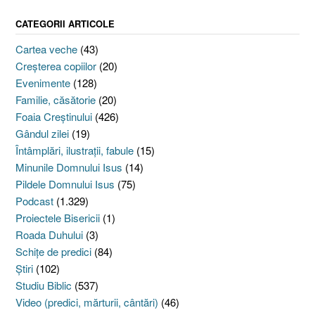
CATEGORII ARTICOLE
Cartea veche
(43)
Creşterea copiilor
(20)
Evenimente
(128)
Familie, căsătorie
(20)
Foaia Creştinului
(426)
Gândul zilei
(19)
Întâmplări, ilustraţii, fabule
(15)
Minunile Domnului Isus
(14)
Pildele Domnului Isus
(75)
Podcast
(1.329)
Proiectele Bisericii
(1)
Roada Duhului
(3)
Schiţe de predici
(84)
Ştiri
(102)
Studiu Biblic
(537)
Video (predici, mărturii, cântări)
(46)