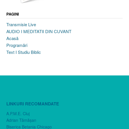
PAGINI
Transmisie Live
AUDIO I MEDITATII DIN CUVANT
Acasă
Programări
Text I Studiu Biblic
LINKURI RECOMANDATE
A.P.M.E. Cluj
Adrian Tămăşan
Biserica Betania Chicago