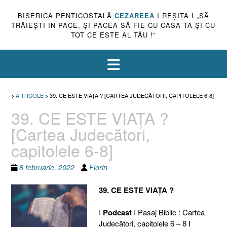
BISERICA PENTICOSTALĂ
CEZAREEA
I REŞIŢA I „SĂ
TRĂIEŞTI ÎN PACE, ŞI PACEA SĂ FIE CU CASA TA ŞI CU
TOT CE ESTE AL TĂU !”
>
ARTICOLE
>
39. CE ESTE VIAŢA ? [CARTEA JUDECĂTORI, CAPITOLELE 6-8]
39. CE ESTE VIAŢA ?
[Cartea Judecători,
capitolele 6-8]
8 februarie, 2022
Florin
39. CE ESTE VIAŢA ?
I
Podcast
I Pasaj Biblic : Cartea
Judecători, capitolele 6 – 8 I