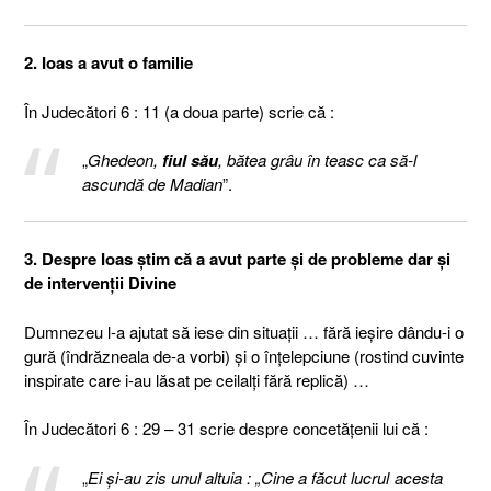
2. Ioas a avut o familie
În Judecători 6 : 11 (a doua parte) scrie că :
„
Ghedeon,
fiul său
, bătea grâu în teasc ca să-l
ascundă de Madian
”.
3. Despre Ioas ştim că a avut parte şi de probleme dar şi
de intervenţii Divine
Dumnezeu l-a ajutat să iese din situaţii … fără ieşire dându-i o
gură (îndrăzneala de-a vorbi) şi o înţelepciune (rostind cuvinte
inspirate care i-au lăsat pe ceilalţi fără replică) …
În Judecători 6 : 29 – 31 scrie despre concetăţenii lui că :
„
Ei şi-au zis unul altuia : „Cine a făcut lucrul acesta