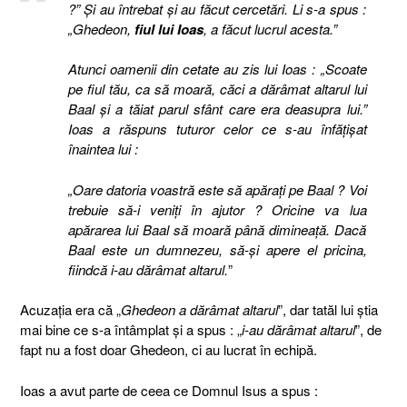
?” Şi au întrebat şi au făcut cercetări. Li s-a spus :
„Ghedeon,
fiul lui Ioas
, a făcut lucrul acesta.”
Atunci oamenii din cetate au zis lui Ioas : „Scoate
pe fiul tău, ca să moară, căci a dărâmat altarul lui
Baal şi a tăiat parul sfânt care era deasupra lui.”
Ioas a răspuns tuturor celor ce s-au înfăţişat
înaintea lui :
„Oare datoria voastră este să apăraţi pe Baal ? Voi
trebuie să-i veniţi în ajutor ? Oricine va lua
apărarea lui Baal să moară până dimineaţă. Dacă
Baal este un dumnezeu, să-şi apere el pricina,
fiindcă i-au dărâmat altarul.
”
Acuzaţia era că „
Ghedeon a dărâmat altarul
”, dar tatăl lui ştia
mai bine ce s-a întâmplat şi a spus : „
i-au dărâmat altarul
”, de
fapt nu a fost doar Ghedeon, ci au lucrat în echipă.
Ioas a avut parte de ceea ce Domnul Isus a spus :