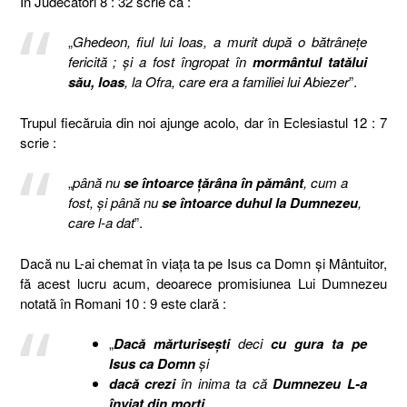
În Judecători 8 : 32 scrie că :
„
Ghedeon, fiul lui Ioas, a murit după o bătrâneţe
fericită ; şi a fost îngropat în
mormântul tatălui
său, Ioas
, la Ofra, care era a familiei lui Abiezer
”.
Trupul fiecăruia din noi ajunge acolo, dar în Eclesiastul 12 : 7
scrie :
„
până nu
se întoarce ţărâna în pământ
, cum a
fost, şi până nu
se întoarce duhul la Dumnezeu
,
care l-a dat
”.
Dacă nu L-ai chemat în viaţa ta pe Isus ca Domn şi Mântuitor,
fă acest lucru acum, deoarece promisiunea Lui Dumnezeu
notată în Romani 10 : 9 este clară :
„
Dacă mărturiseşti
deci
cu gura ta pe
Isus ca Domn
şi
dacă crezi
în inima ta că
Dumnezeu L-a
înviat din morţi
,