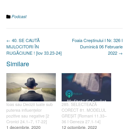
Podcast
Post
←
40. SE CAUTĂ
Foaia Creştinului I Nr. 326 I
navigation
MIJLOCITORI ÎN
Duminică 06 Februarie
RUGĂCIUNE ! [Iov 33.23-24]
2022
→
Similare
Ioas sau Decizii luate sub
285. SELECTEAZĂ
puterea influenţelor
CORECT 81. MODELUL
pozitive sau negative [2
GREȘIT [Romani 11.33–
Cronici 24.1–7, 17-22]
36 I Geneza 27.1-14]
1 decembrie, 2020
12 octombrie, 2022