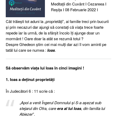
Meditaţii din Cuvânt I Cezareea I
Reşiţa I 08 Februarie 2022 I
Cât trăieşti tot aduni la „proprietăţi”, ai familie treci prin bucurii
şi prin necazuri dar ajungi să constaţi că viaţa trece foarte
repede iar la urmă, de la sfârşit încolo îţi ajunge doar un
mormânt ! Oare doar la atât se rezumă totul ?
Despre Ghedeon ştim cei mai mulţi dar azi îl vom aminti pe
tatăl lui care se numea :
Ioas
.
Să observăm viaţa lui Ioas în cinci imagini !
1. Ioas a deţinut proprietăţi
În Judecători 6 : 11 scrie că :
„
Apoi a venit Îngerul Domnului şi S-a aşezat sub
stejarul din Ofra, care
era al lui Ioas
, din familia lui
Abiezer
”.