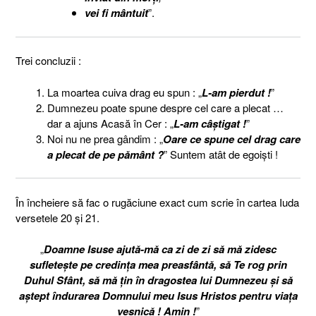
vei fi mântuit
”.
Trei concluzii :
La moartea cuiva drag eu spun : „
L-am pierdut !
”
Dumnezeu poate spune despre cel care a plecat …
dar a ajuns Acasă în Cer : „
L-am câștigat !
”
Noi nu ne prea gândim : „
Oare ce spune cel drag care
a plecat de pe pământ ?
” Suntem atât de egoişti !
În încheiere să fac o rugăciune exact cum scrie în cartea Iuda
versetele 20 şi 21.
„
Doamne Isuse ajută-mă ca zi de zi să mă zidesc
sufleteşte pe credinţa mea preasfântă, să Te rog prin
Duhul Sfânt, să mă ţin în dragostea lui Dumnezeu şi să
aştept îndurarea Domnului meu Isus Hristos pentru viaţa
veşnică ! Amin !
”