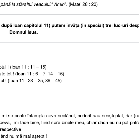
 până la sfârşitul veacului.” Amin
”. (Matei 28 : 20)
după Ioan capitolul 11) putem învăţa (în special) trei lucruri des
Domnul Isus.
tul ! (Ioan 11 : 11 – 15)
te tot ! (Ioan 11 : 6 – 7, 14 – 16)
tul ! (Ioan 11 : 23 – 25, 39 – 45)
i se poate întâmpla ceva neplăcut, nedorit sau neaşteptat, dar (
 ceva, îmi face bine, fiind spre binele meu, chiar dacă eu nu pot păt
 respective !
când nu mă mai aştept !