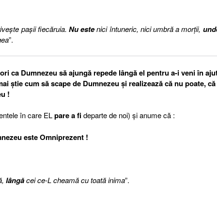
veşte paşii fiecăruia.
Nu este
nici întuneric, nici umbră a morţii,
und
gea
”.
ori ca Dumnezeu să ajungă repede lângă el pentru a-i veni în ajut
 mai ştie cum să scape de Dumnezeu şi realizează că nu poate, că
u !
entele în care EL
pare a fi
departe de noi) şi anume că :
nezeu este Omniprezent !
ă,
lângă
cei ce-L cheamă cu toată inima
”.