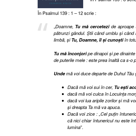
În Psalmul 139 : 1 – 12 scrie :
„
Doamne,
Tu mă cercetezi
de aproape ş
pătrunzi gândul. Ştii când umblu şi când
limbă, şi
Tu, Doamne, îl şi cunoşti
în totu
Tu mă înconjori
pe dinapoi şi pe dinainte
de puterile mele : este prea înaltă ca s-o p
Unde
mă voi duce departe de Duhul Tău 
Dacă mă voi sui în cer,
Tu eşti ac
dacă mă voi culca în Locuinţa morţ
dacă voi lua aripile zorilor şi mă 
şi dreapta Ta mă va apuca.
Dacă voi zice : „Cel puţin întuner
că nici chiar întunericul nu este î
lumina
”.