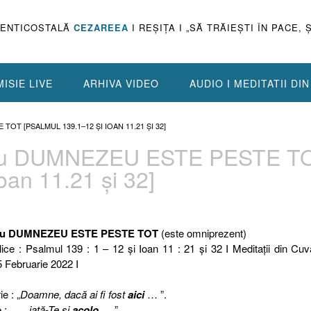
PENTICOSTALĂ
CEZAREEA
I REŞIŢA I „SĂ TRĂIEŞTI ÎN PACE, 
ISIE LIVE
ARHIVA VIDEO
AUDIO I MEDITATII DI
TOT [PSALMUL 139.1–12 ŞI IOAN 11.21 ŞI 32]
sau DUMNEZEU ESTE PESTE T
oan 11.21 şi 32]
 sau DUMNEZEU ESTE PESTE TOT
(este omniprezent)
ice : Psalmul 139 : 1 – 12 şi Ioan 11 : 21 şi 32 I Meditaţii din Cuv
5 Februarie 2022 I
e : „
Doamne, dacă ai fi fost
aici
… ”.
 : „ …
iată-Te şi
acolo
… ”.