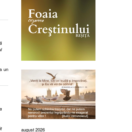
ă
l
la un
a
t
august 2026