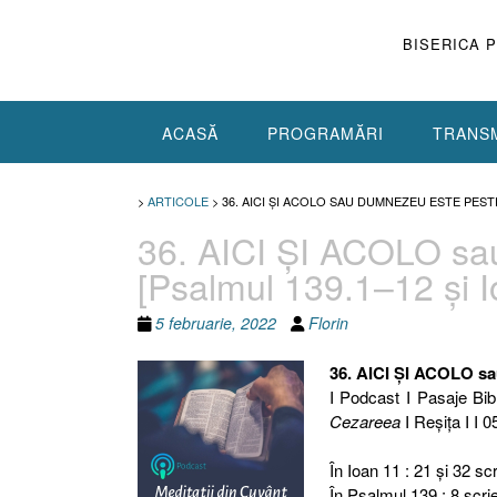
Skip
to
BISERICA 
content
ACASĂ
PROGRAMĂRI
TRANSM
>
ARTICOLE
>
36. AICI ŞI ACOLO SAU DUMNEZEU ESTE PESTE 
36. AICI ŞI ACOLO 
[Psalmul 139.1–12 şi I
5 februarie, 2022
Florin
36. AICI ŞI ACOLO
I Podcast I Pasaje Bibl
Cezareea
I Reşiţa I I 0
În Ioan 11 : 21 şi 32 scri
În Psalmul 139 : 8 scrie