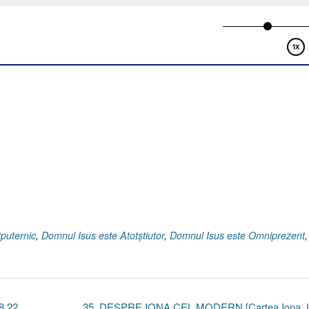
puternic
,
Domnul Isus este Atotştiutor
,
Domnul Isus este Omniprezent
,
.22,
35. DESPRE IONA CEL MODERN [Cartea Iona, 