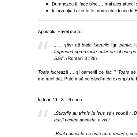
Dumnezeu îţi face bine … mai ales atunci câ
Intervenţia Lui este în momentul decis de El
Apostolul Pavel scria :
„ … ş
tim că toate lucrurile
[gr.
panta
, l
împreună spre binele celor ce iubesc p
Său
”. (Romani 8 : 28)
Toate lucrează
… şi oamenii ce fac ?
Toate
se 
moment dat. Putem să ne gândim de exemplu la Iosif
În Ioan 11 : 3 – 6 scrie :
„
Surorile au trimis la Isus să-I spună : „
auzit vestea aceasta, a zis :
„Boala aceasta nu este spre moarte, ci s