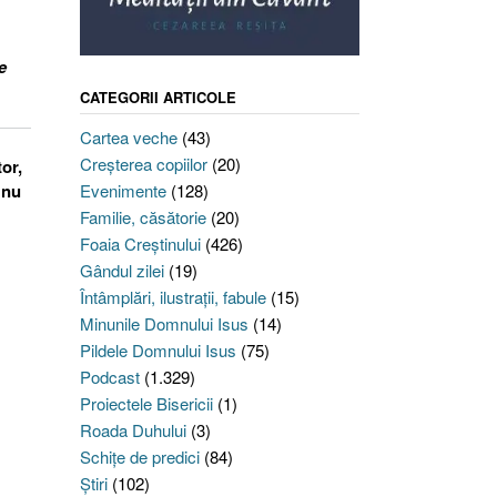
e
CATEGORII ARTICOLE
Cartea veche
(43)
Creşterea copiilor
(20)
or,
 nu
Evenimente
(128)
Familie, căsătorie
(20)
Foaia Creştinului
(426)
Gândul zilei
(19)
Întâmplări, ilustraţii, fabule
(15)
Minunile Domnului Isus
(14)
Pildele Domnului Isus
(75)
Podcast
(1.329)
Proiectele Bisericii
(1)
Roada Duhului
(3)
Schiţe de predici
(84)
Ştiri
(102)