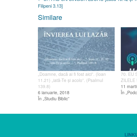
navigation
Filipeni 3.13]
Similare
„Doamne, dacă ai fi fost aici”. (Ioan
70. EU 
11.21) „iată-Te şi acolo”. (Psalmul
ZILELE !
139.8)
11 marti
6 ianuarie, 2018
În „Podc
În „Studiu Biblic”
LINK