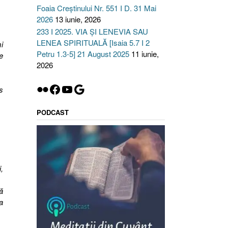
Foaia Creștinului Nr. 551 I D. 31 Mai
2026
13 iunie, 2026
233 I 2025. VIA ȘI LENEVIA SAU
LENEA SPIRITUALĂ [Isaia 5.7 I 2
i
Petru 1.3-5] 21 August 2025
11 iunie,
e
2026
Flickr
Facebook
YouTube
Google
s
PODCAST
,
ă
a