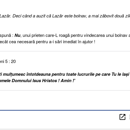
 Lazăr. Deci când a auzit că Lazăr este bolnav, a mai zăbovit două zil
 spună :
Nu
, unui prieten care-L roagă pentru vindecarea unui bolnav a
ecât cea necesară pentru a-i sări imediat în ajutor !
ni 5 : 20
 mulţumesc întotdeauna pentru toate lucrurile pe care Tu le laşi
umele Domnului Isus Hristos ! Amin !
”