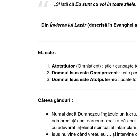
„
Şi iată că
Eu sunt cu voi în toate zilele
,
Din
Învierea lui Lazăr
(descrisă în Evanghelia 
EL este :
Atotştiutor
(Omniştient) : ştie / cunoaşte to
Domnul Isus este Omniprezent
: este pes
Domnul Isus este Atotputernic
: poate to
Câteva gânduri :
Numai dacă Dumnezeu îngăduie un lucru, m
prin credinţă) pot oarecum realiza că acel
cu adevărat înţelesul spiritual al întâmplării
Isus nu vine când vreau eu … şi intervine 