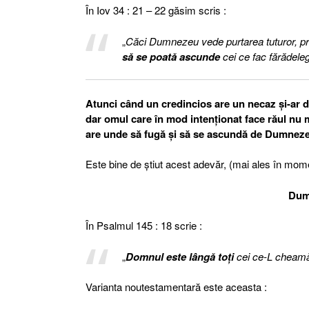
În Iov 34 : 21 – 22 găsim scris :
„
Căci Dumnezeu vede purtarea tuturor, pri
să se poată ascunde
cei ce fac fărădele
Atunci când un credincios are un necaz şi-ar d
dar omul care în mod intenţionat face răul nu
are unde să fugă şi să se ascundă de Dumneze
Este bine de ştiut acest adevăr, (mai ales în mom
Dum
În Psalmul 145 : 18 scrie :
„
Domnul este lângă toţi
cei ce-L cheam
Varianta noutestamentară este aceasta :