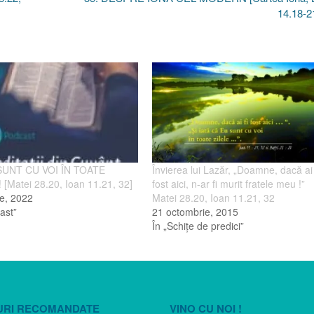
14.18-2
SUNT CU VOI ÎN TOATE
Învierea lui Lazăr, „Doamne, dacă ai 
 [Matei 28.20, Ioan 11.21, 32]
fost aici, n-ar fi murit fratele meu !”
e, 2022
Matei 28.20, Ioan 11.21, 32
ast”
21 octombrie, 2015
În „Schiţe de predici”
URI RECOMANDATE
VINO CU NOI !