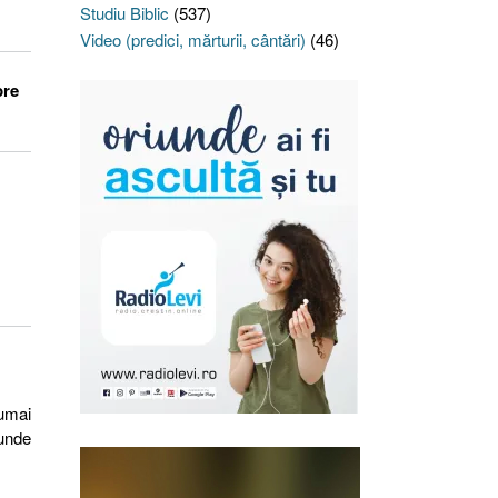
Studiu Biblic
(537)
Video (predici, mărturii, cântări)
(46)
pre
numai
runde