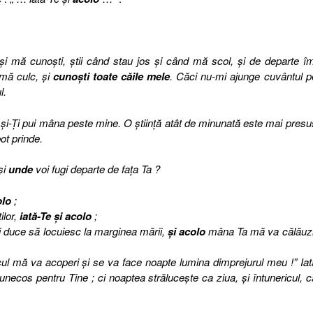
i mă cunoşti, ştii când stau jos şi când mă scol, şi de departe îm
 mă culc, şi
cunoşti toate căile mele
. Căci nu-mi ajunge cuvântul p
l.
 şi-Ţi pui mâna peste mine. O ştiinţă atât de minunată este mai presu
ot prinde.
şi
unde
voi fugi departe de faţa Ta ?
olo
;
ilor,
iată-Te şi acolo
;
voi duce să locuiesc la marginea mării,
şi acolo
mâna Ta mă va călăuzi
icul mă va acoperi şi se va face noapte lumina dimprejurul meu !” Iat
ntunecos pentru Tine ; ci noaptea străluceşte ca ziua, şi întunericul, c