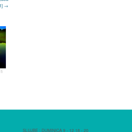
1]
→
fi
SLUJBE : DUMINICA 9 - 12 18 - 20