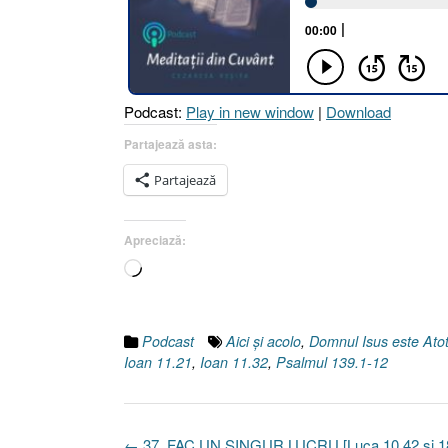
Podcast:
Play in new window
|
Download
Partajează asta:
Partajează
Apreciază:
Încarc...
Podcast
Aici şi acolo
,
Domnul Isus este Atot
Ioan 11.21
,
Ioan 11.32
,
Psalmul 139.1-12
Post
←
37. FAC UN SINGUR LUCRU [Luca 10.42 şi 18