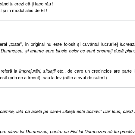
nd tu crezi că-ţi face rău !
 şi în modul ales de El !
iteral „toate”, în original nu este folosit şi cuvântul lucrurile]
lucreaz
e Dumnezeu, şi anume spre binele celor ce sunt chemaţi după planu
referă la
împrejurări
,
situaţii
etc., de care un credincios are parte 
 (prin ce a trecut), sau la Iov (câte a avut de suferit) …
Doamne, iată că acela pe care-l iubeşti este bolnav.” Dar Isus, când 
pre slava lui Dumnezeu, pentru ca Fiul lui Dumnezeu să fie proslăvi