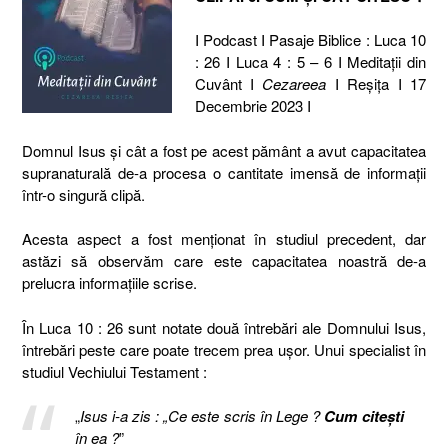
I Podcast I Pasaje Biblice : Luca 10
: 26 I Luca 4 : 5 – 6 I Meditaţii din
Cuvânt I
Cezareea
I Reşiţa I 17
Decembrie 2023 I
Domnul Isus și cât a fost pe acest pământ a avut capacitatea
supranaturală de-a procesa o cantitate imensă de informații
într-o singură clipă.
Acesta aspect a fost menționat în studiul precedent, dar
astăzi să observăm care este capacitatea noastră de-a
prelucra informațiile scrise.
În Luca 10 : 26 sunt notate două întrebări ale Domnului Isus,
întrebări peste care poate trecem prea ușor. Unui specialist în
studiul Vechiului Testament :
„
Isus i-a zis : „Ce este scris în Lege ?
Cum citeşti
în ea ?
”