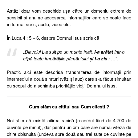
Astăzi doar vom deschide ușa către un domeniu extrem de
sensibil și anume accesarea informațiilor care se poate face
în format scris, audio, video etc.
În Luca 4 : 5 – 6, despre Domnul Isus scrie că :
„
Diavolul L-a suit pe un munte înalt,
I-a arătat
într-o
clipă toate împărăţiile pământului
şi I-a zis
:
…”.
Practic aici este descrisă transmiterea de informații prin
intermediul a două simțuri (văz și auz) care s-a făcut simultan
cu scopul de-a schimba prioritățile vieții Domnului Isus.
Cum stăm cu cititul sau Cum citești ?
Noi știm că există citirea rapidă (recordul fiind de 4.700 de
cuvinte pe minut), dar pentru un om care are numai viteza de
citire obișnuită (undeva spre două sau trei sute de cuvinte pe