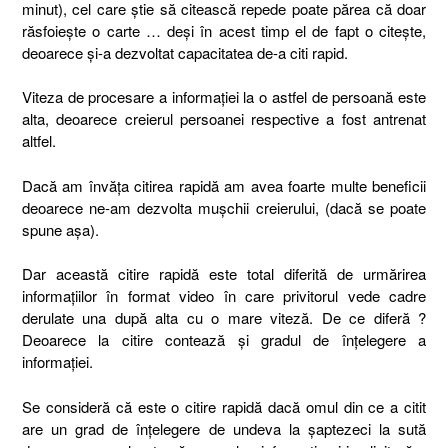
minut), cel care știe să citească repede poate părea că doar
răsfoiește o carte … deși în acest timp el de fapt o citește,
deoarece și-a dezvoltat capacitatea de-a citi rapid.
Viteza de procesare a informației la o astfel de persoană este
alta, deoarece creierul persoanei respective a fost antrenat
altfel.
Dacă am învăța citirea rapidă am avea foarte multe beneficii
deoarece ne-am dezvolta mușchii creierului, (dacă se poate
spune așa).
Dar această citire rapidă este total diferită de urmărirea
informațiilor în format video în care privitorul vede cadre
derulate una după alta cu o mare viteză. De ce diferă ?
Deoarece la citire contează și gradul de înțelegere a
informației.
Se consideră că este o citire rapidă dacă omul din ce a citit
are un grad de înțelegere de undeva la șaptezeci la sută