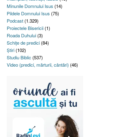
Minunile Domnului Isus
(14)
Pildele Domnului Isus
(75)
Podcast
(1.329)
Proiectele Bisericii
(1)
Roada Duhului
(3)
Schiţe de predici
(84)
Ştiri
(102)
Studiu Biblic
(537)
Video (predici, mărturii, cântări)
(46)