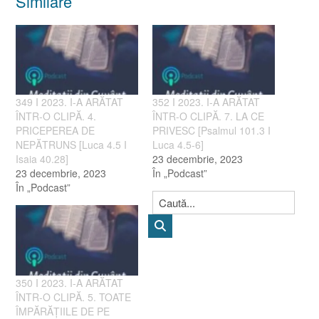
Similare
349 I 2023. I-A ARĂTAT
352 I 2023. I-A ARĂTAT
ÎNTR-O CLIPĂ. 4.
ÎNTR-O CLIPĂ. 7. LA CE
PRICEPEREA DE
PRIVESC [Psalmul 101.3 I
NEPĂTRUNS [Luca 4.5 I
Luca 4.5-6]
Isaia 40.28]
23 decembrie, 2023
23 decembrie, 2023
În „Podcast”
În „Podcast”
350 I 2023. I-A ARĂTAT
ÎNTR-O CLIPĂ. 5. TOATE
ÎMPĂRĂȚIILE DE PE