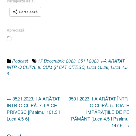
Partajează asta:
Partajează
Apreciază:
Încarc...
Podcast
17 Decembrie 2023
,
351 I 2023. I-A ARATAT
INTR-O CLIPA. 6. CUM ȘI CAT CITESC
,
Luca 10.26
,
Luca 4.5-
6
Post
←
352 I 2023. I-A ARĂTAT
350 I 2023. I-A ARĂTAT ÎNTR-
navigation
ÎNTR-O CLIPĂ. 7. LA CE
O CLIPĂ. 5. TOATE
PRIVESC [Psalmul 101.3 I
ÎMPĂRĂȚIILE DE PE
Luca 4.5-6]
PĂMÂNT [Luca 4.5 I Psalmul
147.5]
→