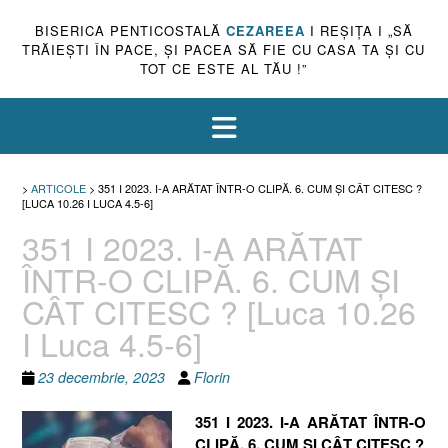
BISERICA PENTICOSTALĂ
CEZAREEA
I REŞIŢA I „SĂ
TRĂIEŞTI ÎN PACE, ŞI PACEA SĂ FIE CU CASA TA ŞI CU
TOT CE ESTE AL TĂU !”
>
ARTICOLE
>
351 I 2023. I-A ARĂTAT ÎNTR-O CLIPĂ. 6. CUM ȘI CÂT CITESC ?
[LUCA 10.26 I LUCA 4.5-6]
351 I 2023. I-A ARĂTAT
ÎNTR-O CLIPĂ. 6. CUM ȘI
CÂT CITESC ? [Luca 10.26
I Luca 4.5-6]
23 decembrie, 2023
Florin
351 I 2023. I-A ARĂTAT ÎNTR-O
CLIPĂ. 6. CUM ȘI CÂT CITESC ?