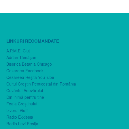
LINKURI RECOMANDATE
A.P.M.E. Cluj
Adrian Tămăşan
Biserica Betania Chicago
Cezareea Facebook
Cezareea Reşiţa YouTube
Cultul Creştin Penticostal din România
Cuvântul Adevărului
Din inimă pentru tine
Foaia Creştinului
Izvorul Vieţii
Radio Ekklesia
Radio Levi Reşiţa