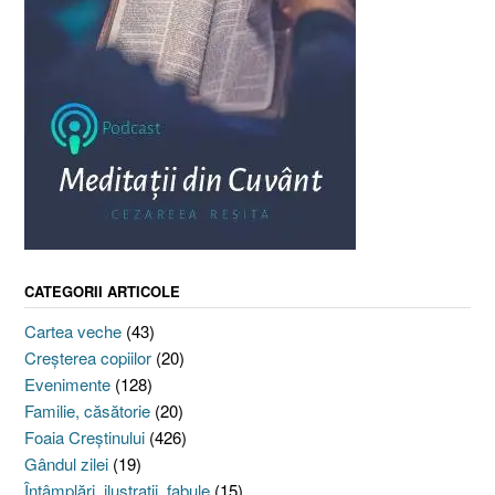
CATEGORII ARTICOLE
Cartea veche
(43)
Creşterea copiilor
(20)
Evenimente
(128)
Familie, căsătorie
(20)
Foaia Creştinului
(426)
Gândul zilei
(19)
Întâmplări, ilustraţii, fabule
(15)