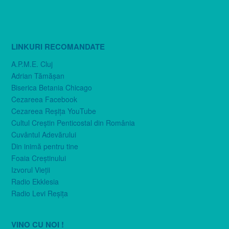
LINKURI RECOMANDATE
A.P.M.E. Cluj
Adrian Tămăşan
Biserica Betania Chicago
Cezareea Facebook
Cezareea Reşiţa YouTube
Cultul Creştin Penticostal din România
Cuvântul Adevărului
Din inimă pentru tine
Foaia Creştinului
Izvorul Vieţii
Radio Ekklesia
Radio Levi Reşiţa
VINO CU NOI !