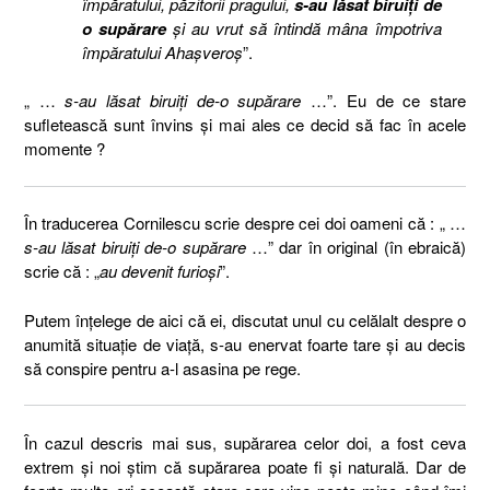
împăratului, păzitorii pragului,
s-au lăsat biruiți de
o supărare
și au vrut să întindă mâna împotriva
împăratului Ahașveroș
”.
„ …
s-au lăsat biruiți de-o supărare
…”. Eu de ce stare
sufletească sunt învins și mai ales ce decid să fac în acele
momente ?
În traducerea Cornilescu scrie despre cei doi oameni că : „ …
s-au lăsat biruiți de-o supărare
…” dar în original (în ebraică)
scrie că : „
au devenit furioși
”.
Putem înțelege de aici că ei, discutat unul cu celălalt despre o
anumită situație de viață, s-au enervat foarte tare și au decis
să conspire pentru a-l asasina pe rege.
În cazul descris mai sus, supărarea celor doi, a fost ceva
extrem și noi știm că supărarea poate fi și naturală. Dar de