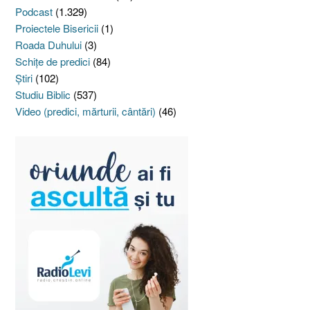
Podcast
(1.329)
Proiectele Bisericii
(1)
Roada Duhului
(3)
Schiţe de predici
(84)
Ştiri
(102)
Studiu Biblic
(537)
Video (predici, mărturii, cântări)
(46)