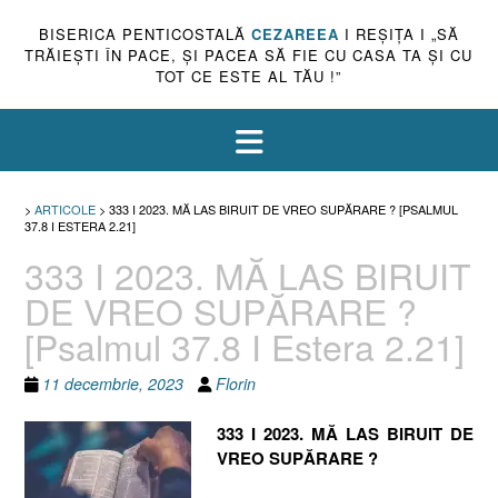
BISERICA PENTICOSTALĂ
CEZAREEA
I REŞIŢA I „SĂ
TRĂIEŞTI ÎN PACE, ŞI PACEA SĂ FIE CU CASA TA ŞI CU
TOT CE ESTE AL TĂU !”
>
ARTICOLE
>
333 I 2023. MĂ LAS BIRUIT DE VREO SUPĂRARE ? [PSALMUL
37.8 I ESTERA 2.21]
333 I 2023. MĂ LAS BIRUIT
DE VREO SUPĂRARE ?
[Psalmul 37.8 I Estera 2.21]
11 decembrie, 2023
Florin
333 I 2023. MĂ LAS BIRUIT DE
VREO SUPĂRARE ?