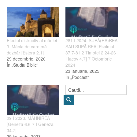
Efectul distructiv al mâniei
281 I 2024. SUPĂ(RA)REA
3. Mânia de care mă
SAU SUPĂ REA [Psalmul
dezbăr [Estera 2.1]
37.7-8 I 2 Timotei 2.24-26
29 decembrie, 2020
I Iacov 4.7] 7 Octombrie
În „Studiu Biblic”
2024
23 ianuarie, 2025
În „Podcast”
29 I 2023. MÂHNIREA
[Geneza 6.6-7 I Geneza
34.7]
29 ianuarie, 2023