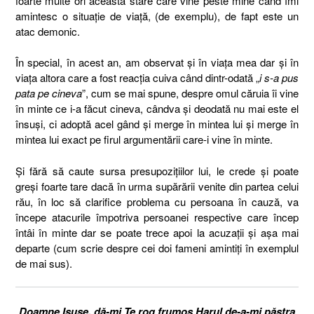
foarte multe ori această stare care vine peste mine când îmi
amintesc o situație de viață, (de exemplu), de fapt este un
atac demonic.
În special, în acest an, am observat și în viața mea dar și în
viața altora care a fost reacția cuiva când dintr-odată „
i s-a pus
pata pe cineva
”, cum se mai spune, despre omul căruia îi vine
în minte ce i-a făcut cineva, cândva și deodată nu mai este el
însuși, ci adoptă acel gând și merge în mintea lui și merge în
mintea lui exact pe firul argumentării care-i vine în minte.
Și fără să caute sursa presupozițiilor lui, le crede și poate
greși foarte tare dacă în urma supărării venite din partea celui
rău, în loc să clarifice problema cu persoana în cauză, va
începe atacurile împotriva persoanei respective care încep
întâi în minte dar se poate trece apoi la acuzații și așa mai
departe (cum scrie despre cei doi fameni amintiți în exemplul
de mai sus).
Doamne Isuse, dă-mi Te rog frumos Harul de-a-mi păstra