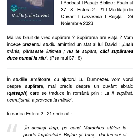
I Podcast I Pasaje Biblice : Psalmul
37 : 8 I Estera 2 : 21 I Meditaţii din
Cuvânt I
Cezareea
I Reşiţa I 29
Noiembrie 2023 I
Mă las biruit de vreo supărare ? Supărarea are viață ? Vom
începe prezentul studiu amintind un sfat al lui David : „
Lasă
mânia, părăseşte iuţimea ;
nu te
supăra,
căci supărarea
duce numai la rău
”. (Psalmul 37 : 8)
În studiile următoare, cu ajutorul Lui Dumnezeu vom vorbi
despre supărare, mai precis despre un cuvânt ebraic
(
qatsaph
) care se traduce în română prin : „
a fi supărat,
nemulțumit, a provoca la mânie
”.
În cartea Estera 2 : 21 scrie că :
„
În același timp, pe când Mardoheu stătea la
poarta împăratului, Bigtan și Tereș, doi fameni ai