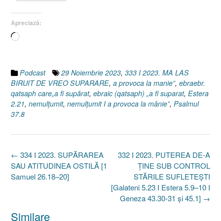
Apreciază:
Încarc...
Podcast
29 Noiembrie 2023
,
333 I 2023. MA LAS
BIRUIT DE VREO SUPARARE
,
a provoca la manie”
,
ebraebr.
qatsaph care„a fi supărat
,
ebraic (qatsaph) „a fi suparat
,
Estera
2.21
,
nemulţumit
,
nemulțumit I a provoca la mânie”
,
Psalmul
37.8
Post
←
334 I 2023. SUPĂRAREA
332 I 2023. PUTEREA DE-A
navigation
SAU ATITUDINEA OSTILĂ [1
ȚINE SUB CONTROL
Samuel 26.18–20]
STĂRILE SUFLETEȘTI
[Galateni 5.23 I Estera 5.9–10 I
Geneza 43.30-31 și 45.1]
→
Similare