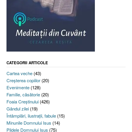
CATEGORII ARTICOLE
Cartea veche
(43)
Creşterea copiilor
(20)
Evenimente
(128)
Familie, căsătorie
(20)
Foaia Creştinului
(426)
Gândul zilei
(19)
Întâmplări, ilustraţii, fabule
(15)
Minunile Domnului Isus
(14)
Pildele Domnului Isus
(75)