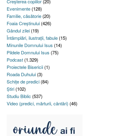
Creşterea copiilor
(20)
Evenimente
(128)
Familie, căsătorie
(20)
Foaia Creştinului
(426)
Gândul zilei
(19)
Întâmplări, ilustraţii, fabule
(15)
Minunile Domnului Isus
(14)
Pildele Domnului Isus
(75)
Podcast
(1.329)
Proiectele Bisericii
(1)
Roada Duhului
(3)
Schiţe de predici
(84)
Ştiri
(102)
Studiu Biblic
(537)
Video (predici, mărturii, cântări)
(46)