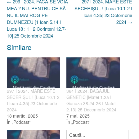
Post
←
299 I 2024. FACĂ-SE VOIA
297 I 2024. MARE ESTE
navigation
MEA ? NU. PENTRU CE SĂ
SECERIȘUL ! [Luca 10.1-2 I
NU ÎL MAI ROG PE
Ioan 4.35] 23 Octombrie
DUMNEZEU [1 Ioan 5.14 I
2024
→
Luca 18 : 1 I 2 Corinteni 12.7-
10] 25 Octombrie 2024
Similare
297 I 2024. MARE ESTE
364 I 2024. BAGAJUL
SECERIȘUL ! [Luca 10.1-2
GENETIC [Matei 1.2a I
I Ioan 4.35] 23 Octombrie
Geneza 38.24-26 I Matei
2024
2.13] 25 Decembrie 2024
18 martie, 2025
7 mai, 2025
În „Podcast”
În „Podcast”