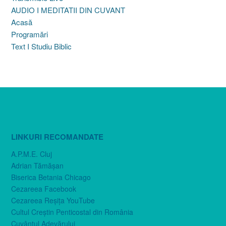
AUDIO I MEDITATII DIN CUVANT
Acasă
Programări
Text I Studiu Biblic
LINKURI RECOMANDATE
A.P.M.E. Cluj
Adrian Tămăşan
Biserica Betania Chicago
Cezareea Facebook
Cezareea Reşiţa YouTube
Cultul Creştin Penticostal din România
Cuvântul Adevărului