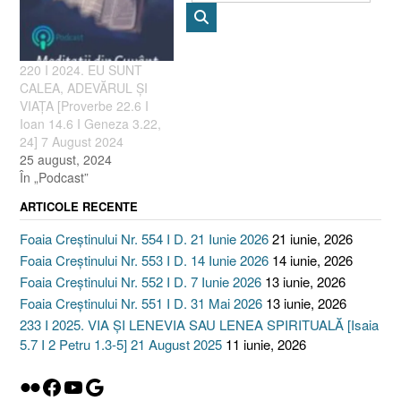
220 I 2024. EU SUNT
CALEA, ADEVĂRUL ȘI
VIAȚA [Proverbe 22.6 I
Ioan 14.6 I Geneza 3.22,
24] 7 August 2024
25 august, 2024
În „Podcast”
ARTICOLE RECENTE
Foaia Creștinului Nr. 554 I D. 21 Iunie 2026
21 iunie, 2026
Foaia Creștinului Nr. 553 I D. 14 Iunie 2026
14 iunie, 2026
Foaia Creștinului Nr. 552 I D. 7 Iunie 2026
13 iunie, 2026
Foaia Creștinului Nr. 551 I D. 31 Mai 2026
13 iunie, 2026
233 I 2025. VIA ȘI LENEVIA SAU LENEA SPIRITUALĂ [Isaia
5.7 I 2 Petru 1.3-5] 21 August 2025
11 iunie, 2026
Flickr
Facebook
YouTube
Google