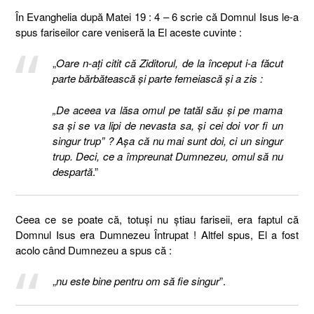
În Evanghelia după Matei 19 : 4 – 6 scrie că Domnul Isus le-a
spus fariseilor care veniseră la El aceste cuvinte :
„
Oare n-aţi citit că Ziditorul, de la început i-a făcut
parte bărbătească şi parte femeiască şi a zis :
„De aceea va lăsa omul pe tatăl său şi pe mama
sa şi se va lipi de nevasta sa, şi cei doi vor fi un
singur trup” ? Aşa că nu mai sunt doi, ci un singur
trup. Deci, ce a împreunat Dumnezeu, omul să nu
despartă
.”
Ceea ce se poate că, totuși nu știau fariseii, era faptul că
Domnul Isus era Dumnezeu Întrupat ! Altfel spus, El a fost
acolo când Dumnezeu a spus că :
„
nu este bine pentru om să fie singur
”.