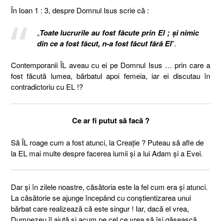
În Ioan 1 : 3, despre Domnul Isus scrie că :
„
Toate lucrurile au fost făcute prin El ; şi nimic
din ce a fost făcut, n-a fost făcut fără El
”.
Contemporanii ÎL aveau cu ei pe Domnul Isus … prin care a
fost făcută lumea, bărbatul apoi femeia, iar ei discutau în
contradictoriu cu EL !?
Ce ar fi putut să facă ?
Să ÎL roage cum a fost atunci, la Creație ? Puteau să afle de
la EL mai multe despre facerea lumii și a lui Adam și a Evei.
Dar și în zilele noastre, căsătoria este la fel cum era și atunci.
La căsătorie se ajunge începând cu conștientizarea unui
bărbat care realizează că este singur ! Iar, dacă el vrea,
Dumnezeu îl ajută și acum pe cel ce vrea să își găsească