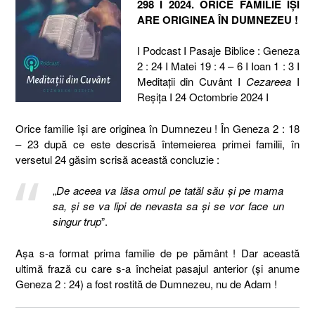
298 I 2024. ORICE FAMILIE ÎȘI
ARE ORIGINEA ÎN DUMNEZEU !
I Podcast I Pasaje Biblice : Geneza
2 : 24 I Matei 19 : 4 – 6 I Ioan 1 : 3 I
Meditaţii din Cuvânt I
Cezareea
I
Reşiţa I 24 Octombrie 2024 I
Orice familie își are originea în Dumnezeu ! În Geneza 2 : 18
– 23 după ce este descrisă întemeierea primei familii, în
versetul 24 găsim scrisă această concluzie :
„
De aceea va lăsa omul pe tatăl său şi pe mama
sa, şi se va lipi de nevasta sa şi se vor face un
singur trup
”.
Așa s-a format prima familie de pe pământ ! Dar această
ultimă frază cu care s-a încheiat pasajul anterior (și anume
Geneza 2 : 24) a fost rostită de Dumnezeu, nu de Adam !