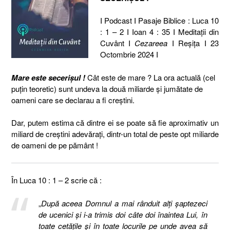
I Podcast I Pasaje Biblice : Luca 10
: 1 – 2 I Ioan 4 : 35 I Meditaţii din
Cuvânt I
Cezareea
I Reşiţa I 23
Octombrie 2024 I
Mare este secerișul !
Cât este de mare ? La ora actuală (cel
puțin teoretic) sunt undeva la două miliarde și jumătate de
oameni care se declarau a fi creștini.
Dar, putem estima că dintre ei se poate să fie aproximativ un
miliard de creștini adevărați, dintr-un total de peste opt miliarde
de oameni de pe pământ !
În Luca 10 : 1 – 2 scrie că :
„
După aceea Domnul a mai rânduit alţi şaptezeci
de ucenici şi i-a trimis doi câte doi înaintea Lui, în
toate cetăţile şi în toate locurile pe unde avea să