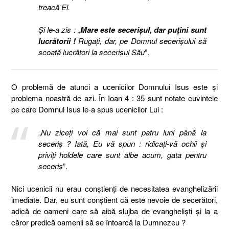
treacă El.
Şi le-a zis : „
Mare este secerişul, dar puţini sunt
lucrătorii !
Rugaţi, dar, pe Domnul secerişului să
scoată lucrători la secerişul Său
”.
O problemă de atunci a ucenicilor Domnului Isus este și
problema noastră de azi. În Ioan 4 : 35 sunt notate cuvintele
pe care Domnul Isus le-a spus ucenicilor Lui :
„
Nu ziceţi voi că mai sunt patru luni până la
seceriş ? Iată, Eu vă spun : ridicaţi-vă ochii şi
priviţi holdele care sunt albe acum, gata pentru
seceriş
”.
Nici ucenicii nu erau conștienți de necesitatea evanghelizării
imediate. Dar, eu sunt conștient că este nevoie de secerători,
adică de oameni care să aibă slujba de evangheliști și la a
căror predică oamenii să se întoarcă la Dumnezeu ?