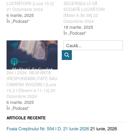
LUCRĂTORII [Luca 10.2]
SECERIȘULUI SĂ
21 Octombrie 2024
SCOATĂ LUCRĂTORI
6 martie, 2025
[Matei 9.36-38] 22
În „Podcast”
Octombrie 2024
18 martie, 2025
În „Podcast”
294 I 2024. NESFÂNTA
IRESPONSABILITATE SAU
OAMENII INVIZIBILI [Luca
10.2 I Efeseni 4.11-12] 20
Octombrie 2024
6 martie, 2025
În „Podcast”
ARTICOLE RECENTE
Foaia Creștinului Nr. 554 I D. 21 Iunie 2026
21 iunie, 2026