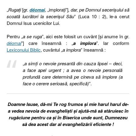
„
Rugaţi
[gr.
déomai
, „implorați”]
, dar, pe Domnul secerişului să
scoată lucrători la secerişul Său
” (Luca 10 : 2), le-a cerut
Domnul Isus ucenicilor Lui.
Pentru „
a se ruga
”, aici este folosit un cuvânt [și anume în gr.
déomai
”] care înseamnă : „
a implora
”. Iar conform
Lexiconului Biblic
, cuvântul „
a implora
” înseamnă :
„
a simți o nevoie presantă din cauza lipsei – deci,
a face apel urgent ; a avea o nevoie personală
profundă care determină pe cineva să implore (a
face o cerere serioasă, specifică)
”.
Doamne Isuse, dă-mi Te rog frumos și mie harul harul de-
a vedea nevoia de evangheliști și ajută-mă să stăruiesc în
rugăciune pentru ca și în Biserica unde sunt, Dumnezeu
să dea acest dar al evanghelizării eficiente !