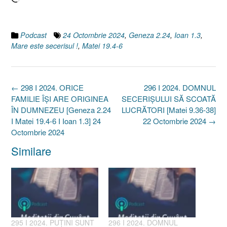
Podcast
24 Octombrie 2024
,
Geneza 2.24
,
Ioan 1.3
,
Mare este secerisul !
,
Matei 19.4-6
Post
←
298 I 2024. ORICE
296 I 2024. DOMNUL
navigation
FAMILIE ÎȘI ARE ORIGINEA
SECERIȘULUI SĂ SCOATĂ
ÎN DUMNEZEU [Geneza 2.24
LUCRĂTORI [Matei 9.36-38]
I Matei 19.4-6 I Ioan 1.3] 24
22 Octombrie 2024
→
Octombrie 2024
Similare
295 I 2024. PUȚINI SUNT
296 I 2024. DOMNUL