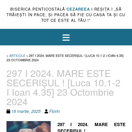
BISERICA PENTICOSTALĂ
CEZAREEA
I REŞIŢA I „SĂ
TRĂIEŞTI ÎN PACE, ŞI PACEA SĂ FIE CU CASA TA ŞI CU
TOT CE ESTE AL TĂU !”
>
ARTICOLE
>
297 I 2024. MARE ESTE SECERIȘUL ! [LUCA 10.1-2 I IOAN 4.35]
23 OCTOMBRIE 2024
297 I 2024. MARE ESTE
SECERIȘUL ! [Luca 10.1-2
I Ioan 4.35] 23 Octombrie
2024
18 martie, 2025
Florin
297 I 2024. MARE ESTE
SECERIȘUL !