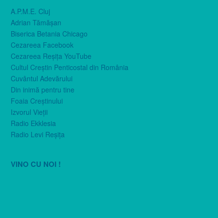
A.P.M.E. Cluj
Adrian Tămăşan
Biserica Betania Chicago
Cezareea Facebook
Cezareea Reşiţa YouTube
Cultul Creştin Penticostal din România
Cuvântul Adevărului
Din inimă pentru tine
Foaia Creştinului
Izvorul Vieţii
Radio Ekklesia
Radio Levi Reşiţa
VINO CU NOI !