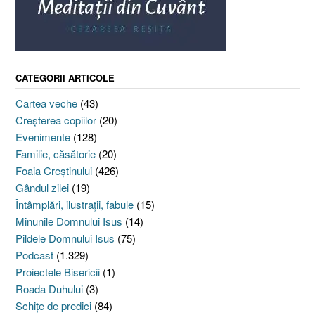
CATEGORII ARTICOLE
Cartea veche
(43)
Creşterea copiilor
(20)
Evenimente
(128)
Familie, căsătorie
(20)
Foaia Creştinului
(426)
Gândul zilei
(19)
Întâmplări, ilustraţii, fabule
(15)
Minunile Domnului Isus
(14)
Pildele Domnului Isus
(75)
Podcast
(1.329)
Proiectele Bisericii
(1)
Roada Duhului
(3)
Schiţe de predici
(84)