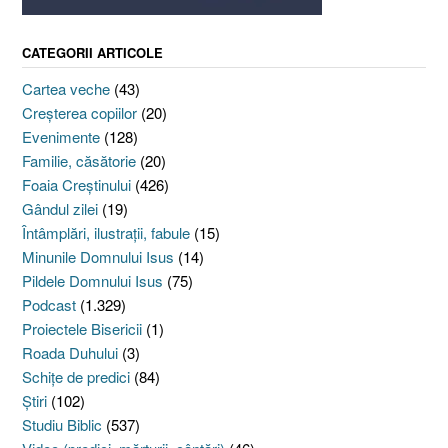
CATEGORII ARTICOLE
Cartea veche
(43)
Creşterea copiilor
(20)
Evenimente
(128)
Familie, căsătorie
(20)
Foaia Creştinului
(426)
Gândul zilei
(19)
Întâmplări, ilustraţii, fabule
(15)
Minunile Domnului Isus
(14)
Pildele Domnului Isus
(75)
Podcast
(1.329)
Proiectele Bisericii
(1)
Roada Duhului
(3)
Schiţe de predici
(84)
Ştiri
(102)
Studiu Biblic
(537)