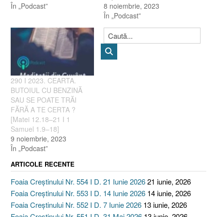
În „Podcast”
8 noiembrie, 2023
În „Podcast”
290 I 2023. CEARTA.
BUTOIUL CU BENZINĂ
SAU SE POATE TRĂI
FĂRĂ A TE CERTA ?
[Matei 12.18–21 I 1
Samuel 1.9–18]
9 noiembrie, 2023
În „Podcast”
ARTICOLE RECENTE
Foaia Creștinului Nr. 554 I D. 21 Iunie 2026
21 iunie, 2026
Foaia Creștinului Nr. 553 I D. 14 Iunie 2026
14 iunie, 2026
Foaia Creștinului Nr. 552 I D. 7 Iunie 2026
13 iunie, 2026
Foaia Creștinului Nr. 551 I D. 31 Mai 2026
13 iunie, 2026