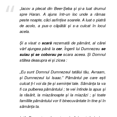
„
Iacov a plecat din Beer-Şeba şi şi-a luat drumul
spre Haran. A ajuns într-un loc unde a rămas
peste noapte, căci asfinţise soarele. A luat o piatră
de acolo, a pus-o căpătâi şi s-a culcat în locul
acela.
Şi a visat o
scară
rezemată de pământ, al cărei
vârf ajungea până la
cer
. Îngerii lui Dumnezeu
se
suiau şi se coborau pe
scara aceea. Şi Domnul
stătea deasupra ei şi zicea :
„Eu sunt Domnul Dumnezeul tatălui tău, Avraam,
şi Dumnezeul lui Isaac.” Pământul pe care eşti
culcat ţi-l voi da ţie şi seminţei tale. Sămânţa ta va
fi ca pulberea pământului ; te vei întinde la apus şi
la răsărit, la miazănoapte şi la miazăzi ; şi toate
familiile pământului vor fi binecuvântate în tine şi în
sămânţa ta.