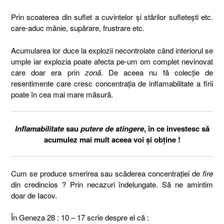
Prin scoaterea din suflet a cuvintelor și stărilor sufletești etc.
care-aduc mânie, supărare, frustrare etc.
Acumularea lor duce la explozii necontrolate când interiorul se
umple iar explozia poate afecta pe-um om complet nevinovat
care doar era prin
zonă
. De aceea nu fă colecție de
resentimente care cresc concentrația de inflamabilitate a firii
poate în cea mai mare măsură.
Inflamabilitate
sau
putere de stingere
, în ce investesc să
acumulez mai mult aceea voi și obține !
Cum se produce smerirea sau scăderea concentrației de
fire
din credincios ? Prin necazuri îndelungate. Să ne amintim
doar de Iacov.
În Geneza 28 : 10 – 17 scrie despre el că :