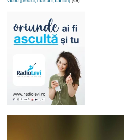
Video (predici, mărturii, cântări)
(46)