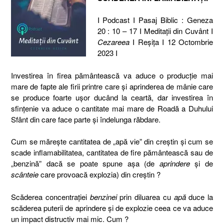
I Podcast I Pasaj Biblic : Geneza
20 : 10 – 17 I Meditaţii din Cuvânt I
Cezareea
I Reşiţa I 12 Octombrie
2023 I
Investirea în firea pământească va aduce o producție mai
mare de fapte ale firii printre care și aprinderea de mânie care
se produce foarte ușor ducând la ceartă, dar investirea în
sfințenie va aduce o cantitate mai mare de Roadă a Duhului
Sfânt din care face parte și îndelunga răbdare.
Cum se mărește cantitatea de „apă vie” din creștin și cum se
scade inflamabilitatea, cantitatea de fire pământească sau de
„benzină” dacă se poate spune așa (de
aprindere
și de
scânteie
care provoacă explozia) din creștin ?
Scăderea concentrației
benzinei
prin diluarea cu
apă
duce la
scăderea puterii de aprindere și de explozie ceea ce va aduce
un impact distructiv mai mic. Cum ?