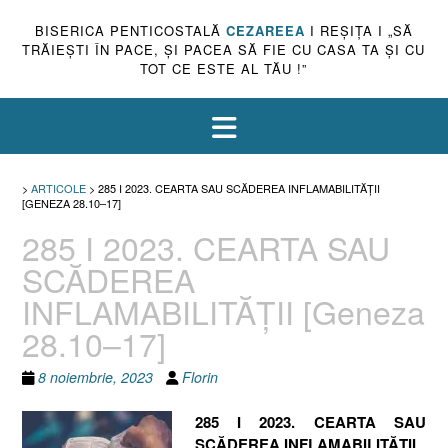
BISERICA PENTICOSTALĂ
CEZAREEA
I REŞIŢA I „SĂ
TRĂIEŞTI ÎN PACE, ŞI PACEA SĂ FIE CU CASA TA ŞI CU
TOT CE ESTE AL TĂU !”
>
ARTICOLE
>
285 I 2023. CEARTA SAU SCĂDEREA INFLAMABILITĂȚII
[GENEZA 28.10–17]
285 I 2023. CEARTA SAU
SCĂDEREA
INFLAMABILITĂȚII [Geneza
28.10–17]
8 noiembrie, 2023
Florin
285 I 2023. CEARTA SAU
SCĂDEREA INFLAMABILITĂȚII