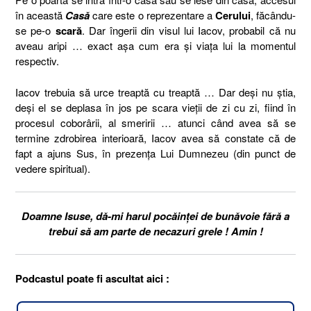
în această
Casă
care este o reprezentare a
Cerului
, făcându-
se pe-o
scară
. Dar îngerii din visul lui Iacov, probabil că nu
aveau aripi … exact aşa cum era şi viaţa lui la momentul
respectiv.
Iacov trebuia să urce treaptă cu treaptă … Dar deşi nu ştia,
deși el se deplasa în jos pe scara vieții de zi cu zi, fiind în
procesul coborârii, al smeririi … atunci când avea să se
termine zdrobirea interioară, Iacov avea să constate că de
fapt a ajuns Sus, în prezența Lui Dumnezeu (din punct de
vedere spiritual).
Doamne Isuse, dă-mi harul pocăinței de bunăvoie fără a
trebui să am parte de necazuri grele ! Amin !
Podcastul poate fi ascultat aici :