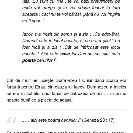
Iată, Eu sunt cu tine ; te voi păzi pretutindeni pe
unde vei merge şi te voi aduce înapoi în ţara
aceasta ; căci nu te voi părăsi, până nu voi împlini
ce-ţi spun.”
Iacov s-a trezit din somn şi a zis : „Cu adevărat,
Domnul este în locul acesta, şi eu n-am ştiut.” I-a
fost frică şi a zis : „Cât de înfricoşat este locul
acesta ! Aici este
casa
lui Dumnezeu, aici este
poarta
cerurilor !
”
Cât de mult ne iubeşte Dumnezeu ! Chiar dacă acasă era
furtună pentru Esau, din cauza lui Iacov, Dumnezeu a înţeles
ce era în sufletul unui tânăr de patruzeci de ani … în prima
noapte după ce a plecat de acasă.
„ …
aici este poarta cerurilor !
” (Geneza 28 : 17)
Pe o poartă se intră într-o casă sau se iese din casă, accesul