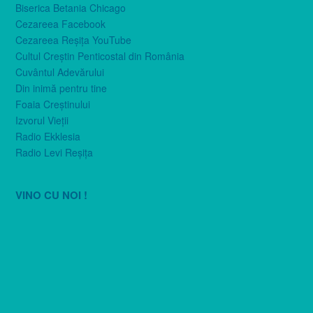
Biserica Betania Chicago
Cezareea Facebook
Cezareea Reşiţa YouTube
Cultul Creştin Penticostal din România
Cuvântul Adevărului
Din inimă pentru tine
Foaia Creştinului
Izvorul Vieţii
Radio Ekklesia
Radio Levi Reşiţa
VINO CU NOI !