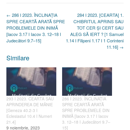
Post
←
286 I 2023. ÎNCLINAȚIA
284 I 2023. [CEARTA] 1.
navigation
SPRE CEARTĂ ARATĂ SPRE
CHIBRITUL APRINS SAU
PROBLEMELE DIN INIMĂ
TOT CER ȘI CERT SAU
[Iacov 3.17 I Iacov 3. 12–18 I
ALEG SĂ IERT ? [1 Samuel
Judecători 9.7–15]
1.14 I Filipeni 1.17 I 1 Corinteni
11.16]
→
Similare
293 I 2023. CEARTA SAU
286 I 2023. ÎNCLINAȚIA
APRINDEREA DE MÂNIE
SPRE CEARTĂ ARATĂ
[Geneza 40.2-3 I
SPRE PROBLEMELE DIN
Eclesiastul 10.4 I Numeri
INIMĂ [Iacov 3.17 I Iacov
21.4]
3. 12–18 I Judecători 9.7–
9 noiembrie, 2023
15]