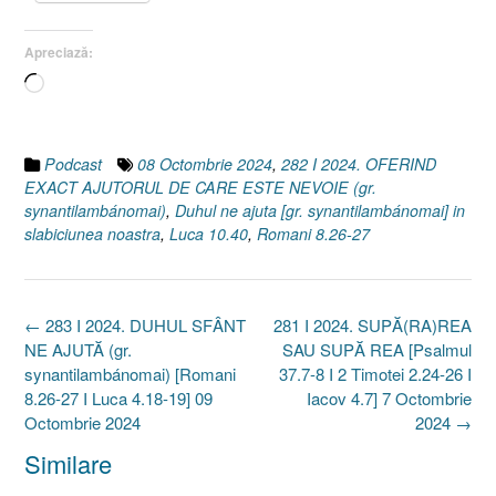
Apreciază:
Încarc...
Podcast
08 Octombrie 2024
,
282 I 2024. OFERIND
EXACT AJUTORUL DE CARE ESTE NEVOIE (gr.
synantilambánomai)
,
Duhul ne ajuta [gr. synantilambánomai] in
slabiciunea noastra
,
Luca 10.40
,
Romani 8.26-27
Post
←
283 I 2024. DUHUL SFÂNT
281 I 2024. SUPĂ(RA)REA
navigation
NE AJUTĂ (gr.
SAU SUPĂ REA [Psalmul
synantilambánomai) [Romani
37.7-8 I 2 Timotei 2.24-26 I
8.26-27 I Luca 4.18-19] 09
Iacov 4.7] 7 Octombrie
Octombrie 2024
2024
→
Similare