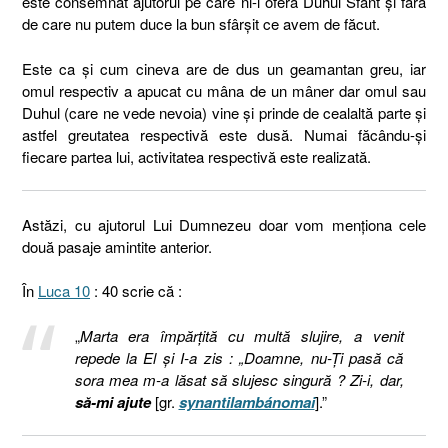
este consemnat ajutorul pe care ni-l oferă Duhul Sfânt și fără
de care nu putem duce la bun sfârșit ce avem de făcut.
Este ca și cum cineva are de dus un geamantan greu, iar
omul respectiv a apucat cu mâna de un mâner dar omul sau
Duhul (care ne vede nevoia) vine și prinde de cealaltă parte și
astfel greutatea respectivă este dusă. Numai făcându-și
fiecare partea lui, activitatea respectivă este realizată.
Astăzi, cu ajutorul Lui Dumnezeu doar vom menționa cele
două pasaje amintite anterior.
În
Luca 10
: 40 scrie că :
„
Marta era împărţită cu multă slujire, a venit
repede la El şi I-a zis : „Doamne, nu-Ţi pasă că
sora mea m-a lăsat să slujesc singură ? Zi-i, dar,
să-mi ajute
[gr.
synantilambánomai
].”