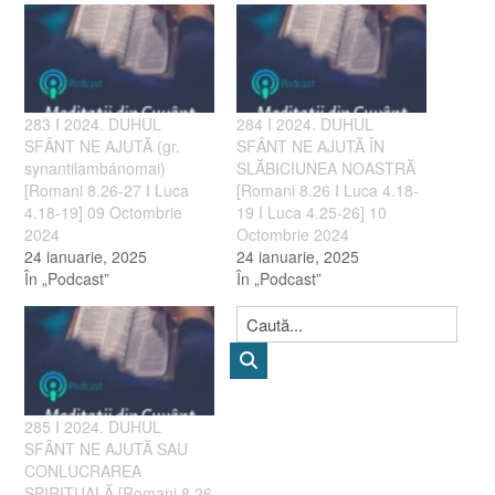
283 I 2024. DUHUL
284 I 2024. DUHUL
SFÂNT NE AJUTĂ (gr.
SFÂNT NE AJUTĂ ÎN
synantilambánomai)
SLĂBICIUNEA NOASTRĂ
[Romani 8.26-27 I Luca
[Romani 8.26 I Luca 4.18-
4.18-19] 09 Octombrie
19 I Luca 4.25-26] 10
2024
Octombrie 2024
24 ianuarie, 2025
24 ianuarie, 2025
În „Podcast”
În „Podcast”
285 I 2024. DUHUL
SFÂNT NE AJUTĂ SAU
CONLUCRAREA
SPIRITUALĂ [Romani 8.26