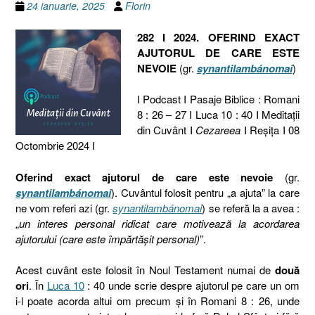
24 ianuarie, 2025
Florin
282 I 2024. OFERIND EXACT
AJUTORUL DE CARE ESTE
NEVOIE
(gr.
synantilambánomai
)
I Podcast I Pasaje Biblice : Romani
8 : 26 – 27 I Luca 10 : 40 I Meditaţii
din Cuvânt I
Cezareea
I Reşiţa I 08
Octombrie 2024 I
Oferind exact ajutorul de care este nevoie
(gr.
synantilambánomai
). Cuvântul folosit pentru „a ajuta” la care
ne vom referi azi (gr.
synantilambánomai
) se referă la a avea :
„
un interes personal ridicat care motivează la acordarea
ajutorului (care este împărtășit personal)
”.
Acest cuvânt este folosit în Noul Testament numai de
două
ori
. În
Luca 10
: 40 unde scrie despre ajutorul pe care un om
i-l poate acorda altui om precum și în Romani 8 : 26, unde