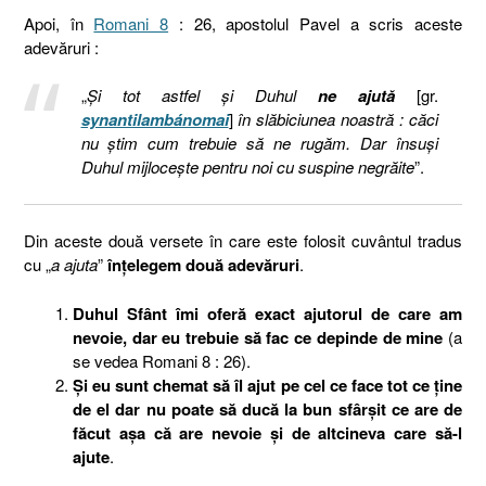
Apoi, în
Romani 8
: 26, apostolul Pavel a scris aceste
adevăruri :
„
Şi tot astfel şi Duhul
ne ajută
[gr.
synantilambánomai
]
în slăbiciunea noastră : căci
nu ştim cum trebuie să ne rugăm. Dar însuşi
Duhul mijloceşte pentru noi cu suspine negrăite
”.
Din aceste două versete în care este folosit cuvântul tradus
cu „
a ajuta
”
înțelegem două adevăruri
.
Duhul Sfânt îmi oferă exact ajutorul de care am
nevoie, dar eu trebuie să fac ce depinde de mine
(a
se vedea Romani 8 : 26).
Și eu sunt chemat să îl ajut pe cel ce face tot ce ține
de el dar nu poate să ducă la bun sfârșit ce are de
făcut așa că are nevoie și de altcineva care să-l
ajute
.