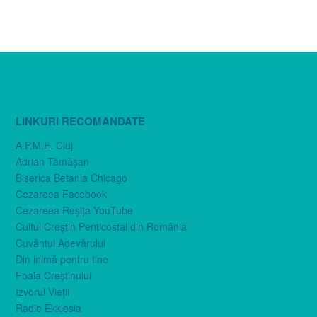
LINKURI RECOMANDATE
A.P.M.E. Cluj
Adrian Tămăşan
Biserica Betania Chicago
Cezareea Facebook
Cezareea Reşiţa YouTube
Cultul Creştin Penticostal din România
Cuvântul Adevărului
Din inimă pentru tine
Foaia Creştinului
Izvorul Vieţii
Radio Ekklesia