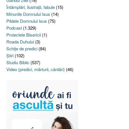
Gândul zilei
(19)
Întâmplări, ilustraţii, fabule
(15)
Minunile Domnului Isus
(14)
Pildele Domnului Isus
(75)
Podcast
(1.329)
Proiectele Bisericii
(1)
Roada Duhului
(3)
Schiţe de predici
(84)
Ştiri
(102)
Studiu Biblic
(537)
Video (predici, mărturii, cântări)
(46)