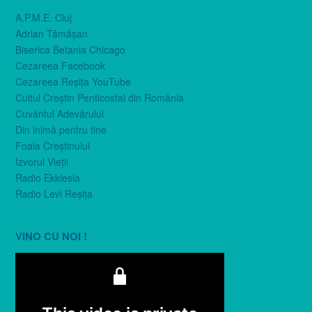
A.P.M.E. Cluj
Adrian Tămăşan
Biserica Betania Chicago
Cezareea Facebook
Cezareea Reşiţa YouTube
Cultul Creştin Penticostal din România
Cuvântul Adevărului
Din inimă pentru tine
Foaia Creştinului
Izvorul Vieţii
Radio Ekklesia
Radio Levi Reşiţa
VINO CU NOI !