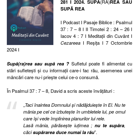
281 I 2024. SUPĂ
(RA)
REA SAU
SUPĂ REA
I Podcast I Pasaje Biblice : Psalmul
37 : 7 – 8 I II Timotei 2 : 24 – 26 I
Iacov 4 : 7 I Meditaţii din Cuvânt I
Cezareea
I Reşiţa I 7 Octombrie
2024 I
Supă(ra)rea sau supă rea ?
Sufletul poate fi alimentat cu
stări sufletești și cu informații care-i fac rău, asemenea unei
mâncări care nu-i priește celui ce-o consumă.
În Psalmul 37 : 7 – 8, David a scris aceste învățături :
„
Taci înaintea Domnului şi nădăjduieşte în El. Nu te
mânia pe cel ce izbuteşte în umbletele lui, pe omul
care îşi vede împlinirea planurilor lui rele.
Lasă mânia, părăseşte iuţimea ;
nu te supăra
,
căci
supărarea duce numai la rău
”.