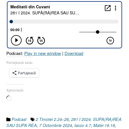
Podcast:
Play in new window
|
Download
Partajează asta:
Partajează
Apreciază:
Încarc...
Podcast
2 Timotei 2.24–26
,
281 I 2024. SUPA(RA)REA
SAU SUPA REA
,
7 Octombrie 2024
,
Iacov 4.7
,
Matei 18.18
,