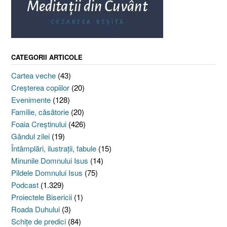
CATEGORII ARTICOLE
Cartea veche
(43)
Creşterea copiilor
(20)
Evenimente
(128)
Familie, căsătorie
(20)
Foaia Creştinului
(426)
Gândul zilei
(19)
Întâmplări, ilustraţii, fabule
(15)
Minunile Domnului Isus
(14)
Pildele Domnului Isus
(75)
Podcast
(1.329)
Proiectele Bisericii
(1)
Roada Duhului
(3)
Schiţe de predici
(84)