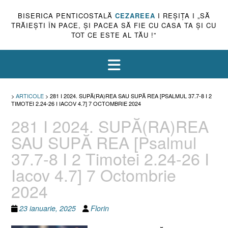
BISERICA PENTICOSTALĂ
CEZAREEA
I REŞIŢA I „SĂ
TRĂIEŞTI ÎN PACE, ŞI PACEA SĂ FIE CU CASA TA ŞI CU
TOT CE ESTE AL TĂU !”
>
ARTICOLE
>
281 I 2024. SUPĂ(RA)REA SAU SUPĂ REA [PSALMUL 37.7-8 I 2
TIMOTEI 2.24-26 I IACOV 4.7] 7 OCTOMBRIE 2024
281 I 2024. SUPĂ(RA)REA
SAU SUPĂ REA [Psalmul
37.7-8 I 2 Timotei 2.24-26 I
Iacov 4.7] 7 Octombrie
2024
23 ianuarie, 2025
Florin