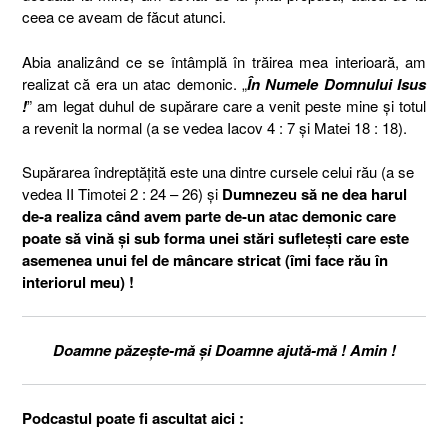
ceea ce aveam de făcut atunci.
Abia analizând ce se întâmplă în trăirea mea interioară, am
realizat că era un atac demonic. „
În Numele Domnului Isus
!
” am legat duhul de supărare care a venit peste mine și totul
a revenit la normal (a se vedea Iacov 4 : 7 și Matei 18 : 18).
Supărarea îndreptățită este una dintre cursele celui rău (a se
vedea II Timotei 2 : 24 – 26) și
Dumnezeu să ne dea harul
de-a realiza când avem parte de-un atac demonic care
poate să vină și sub forma unei stări sufletești care este
asemenea unui fel de mâncare stricat (îmi face rău în
interiorul meu) !
Doamne păzește-mă și Doamne ajută-mă ! Amin !
Podcastul poate fi ascultat aici :