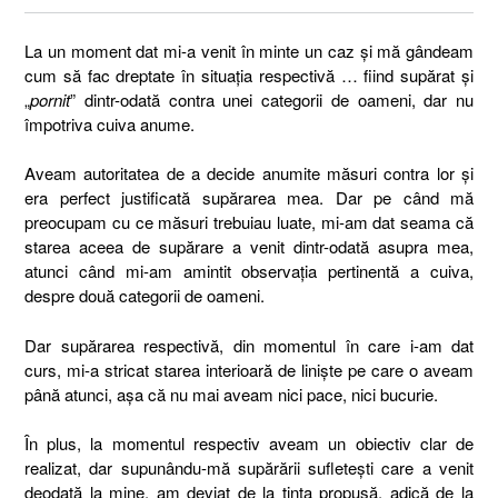
La un moment dat mi-a venit în minte un caz și mă gândeam
cum să fac dreptate în situația respectivă … fiind supărat și
„
pornit
” dintr-odată contra unei categorii de oameni, dar nu
împotriva cuiva anume.
Aveam autoritatea de a decide anumite măsuri contra lor și
era perfect justificată supărarea mea. Dar pe când mă
preocupam cu ce măsuri trebuiau luate, mi-am dat seama că
starea aceea de supărare a venit dintr-odată asupra mea,
atunci când mi-am amintit observația pertinentă a cuiva,
despre două categorii de oameni.
Dar supărarea respectivă, din momentul în care i-am dat
curs, mi-a stricat starea interioară de liniște pe care o aveam
până atunci, așa că nu mai aveam nici pace, nici bucurie.
În plus, la momentul respectiv aveam un obiectiv clar de
realizat, dar supunându-mă supărării sufletești care a venit
deodată la mine, am deviat de la ținta propusă, adică de la