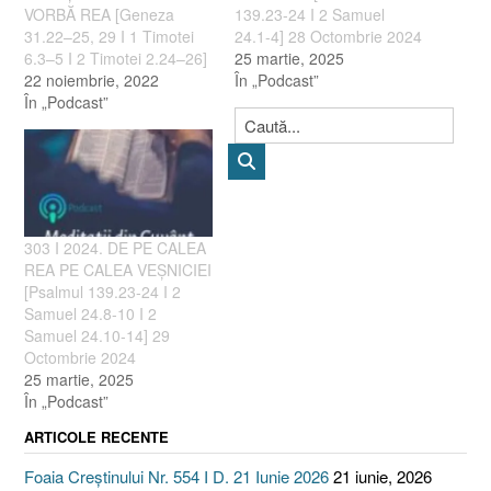
VORBĂ REA [Geneza
139.23-24 I 2 Samuel
31.22–25, 29 I 1 Timotei
24.1-4] 28 Octombrie 2024
6.3–5 I 2 Timotei 2.24–26]
25 martie, 2025
22 noiembrie, 2022
În „Podcast”
În „Podcast”
303 I 2024. DE PE CALEA
REA PE CALEA VEȘNICIEI
[Psalmul 139.23-24 I 2
Samuel 24.8-10 I 2
Samuel 24.10-14] 29
Octombrie 2024
25 martie, 2025
În „Podcast”
ARTICOLE RECENTE
Foaia Creștinului Nr. 554 I D. 21 Iunie 2026
21 iunie, 2026