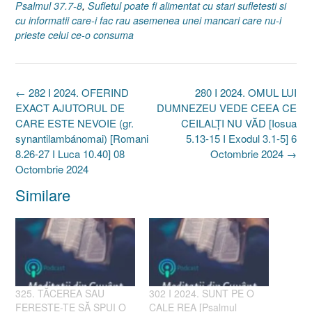
Psalmul 37.7-8
,
Sufletul poate fi alimentat cu stari sufletesti si
cu informatii care-i fac rau asemenea unei mancari care nu-i
prieste celui ce-o consuma
Post
←
282 I 2024. OFERIND
280 I 2024. OMUL LUI
navigation
EXACT AJUTORUL DE
DUMNEZEU VEDE CEEA CE
CARE ESTE NEVOIE (gr.
CEILALȚI NU VĂD [Iosua
synantilambánomai) [Romani
5.13-15 I Exodul 3.1-5] 6
8.26-27 I Luca 10.40] 08
Octombrie 2024
→
Octombrie 2024
Similare
325. TĂCEREA SAU
302 I 2024. SUNT PE O
FEREȘTE-TE SĂ SPUI O
CALE REA [Psalmul