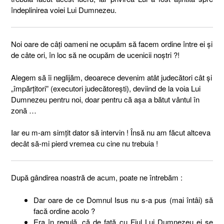
îndeplinirea voiei Lui Dumnezeu.
Noi oare de câți oameni ne ocupăm să facem ordine între ei și
de câte ori, în loc să ne ocupăm de ucenicii noștri ?!
Alegem să îi neglijăm, deoarece devenim atât judecători cât și
„împărțitori” (executori judecătorești), deviind de la voia Lui
Dumnezeu pentru noi, doar pentru că așa a bătut vântul în
zonă …
Iar eu m-am simțit dator să intervin ! Însă nu am făcut altceva
decât să-mi pierd vremea cu cine nu trebuia !
După gândirea noastră de acum, poate ne întrebăm :
Dar oare de ce Domnul Isus nu s-a pus (mai întâi) să
facă ordine acolo ?
Era în regulă, că de față cu Fiul Lui Dumnezeu ei se