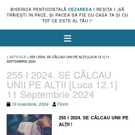
BISERICA PENTICOSTALĂ
CEZAREEA
I REŞIŢA I „SĂ
TRĂIEŞTI ÎN PACE, ŞI PACEA SĂ FIE CU CASA TA ŞI CU
TOT CE ESTE AL TĂU !”
>
ARTICOLE
>
255 I 2024. SE CĂLCAU UNII PE ALȚII [LUCA 12.1] 11
SEPTEMBRIE 2024
255 I 2024. SE CĂLCAU
UNII PE ALȚII [Luca 12.1]
11 Septembrie 2024
19 noiembrie, 2024
Florin
255 I 2024. SE CĂLCAU UNII PE
ALȚII !