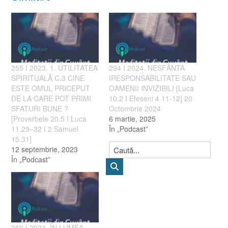
255 I 2023. 1. UTILITATEA
294 I 2024. NESFÂNTA
SPIRITUALĂ C.3 CINE
IRESPONSABILITATE SAU
ESTE OMUL PRICEPUT
OAMENII INVIZIBILI [Luca
DE LA CARE POT PRIMI
10.2 I Efeseni 4.11-12] 20
SFATURI BUNE ?
Octombrie 2024
[Proverbele 20.5 I Luca
6 martie, 2025
11.29–32 I 2 Samuel
În „Podcast”
15.31]
12 septembrie, 2023
În „Podcast”
260 I 2024. ÎN LUMEA