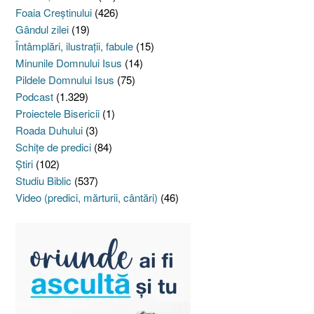
Foaia Creştinului
(426)
Gândul zilei
(19)
Întâmplări, ilustraţii, fabule
(15)
Minunile Domnului Isus
(14)
Pildele Domnului Isus
(75)
Podcast
(1.329)
Proiectele Bisericii
(1)
Roada Duhului
(3)
Schiţe de predici
(84)
Ştiri
(102)
Studiu Biblic
(537)
Video (predici, mărturii, cântări)
(46)