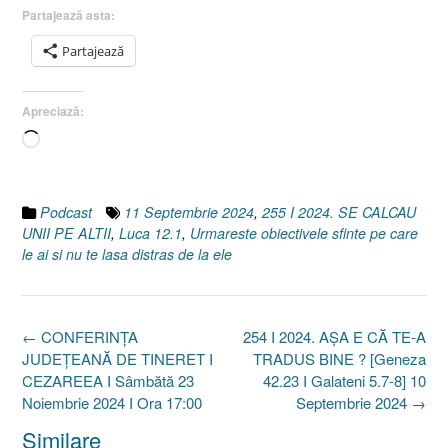
Partajează asta:
Partajează
Apreciază:
Încarc...
Podcast
11 Septembrie 2024
,
255 I 2024. SE CALCAU
UNII PE ALTII
,
Luca 12.1
,
Urmareste obiectivele sfinte pe care
le ai si nu te lasa distras de la ele
Post
←
CONFERINȚA
254 I 2024. AȘA E CĂ TE-A
navigation
JUDEȚEANĂ DE TINERET I
TRADUS BINE ? [Geneza
CEZAREEA I Sâmbătă 23
42.23 I Galateni 5.7-8] 10
Noiembrie 2024 I Ora 17:00
Septembrie 2024
→
Similare