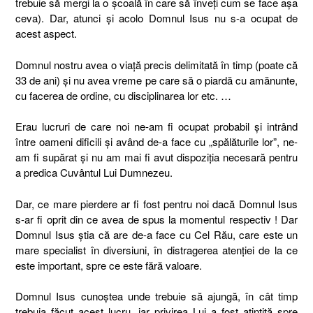
trebuie să mergi la o școală în care să înveți cum se face așa
ceva). Dar, atunci și acolo Domnul Isus nu s-a ocupat de
acest aspect.
Domnul nostru avea o viață precis delimitată în timp (poate că
33 de ani) și nu avea vreme pe care să o piardă cu amănunte,
cu facerea de ordine, cu disciplinarea lor etc. …
Erau lucruri de care noi ne-am fi ocupat probabil și intrând
între oameni dificili și având de-a face cu „spălăturile lor”, ne-
am fi supărat și nu am mai fi avut dispoziția necesară pentru
a predica Cuvântul Lui Dumnezeu.
Dar, ce mare pierdere ar fi fost pentru noi dacă Domnul Isus
s-ar fi oprit din ce avea de spus la momentul respectiv ! Dar
Domnul Isus știa că are de-a face cu Cel Rău, care este un
mare specialist în diversiuni, în distragerea atenției de la ce
este important, spre ce este fără valoare.
Domnul Isus cunoștea unde trebuie să ajungă, în cât timp
trebuia făcut acest lucru, iar privirea Lui a fost ațintită spre