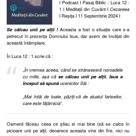
I Podcast I Pasaj Biblic : Luca 12 :
1 I Meditaţii din Cuvânt I
Cezareea
I Reşiţa I 11 Septembrie 2024 I
Se călcau unii pe alții !
Aceasta a fost o situație care s-a
petrecut în prezența Domnului Isus, dar avem de învățat din
această întâmplare.
În Luca 12 : 1 scrie că :
„
În vremea aceea, când se strânseseră noroadele
cu miile, aşa că
se călcau unii pe alţii
,
Isus a
început să spună
ucenicilor Săi :
„Mai întâi de toate, păziţi-vă de aluatul fariseilor,
care este făţărnicia
”.
Oamenii făceau ceea ce știau ei mai bine (să se calce în
picioare unii pe alții, deoarece aceasta vine din fire, nici nu