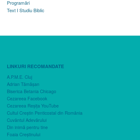
Programări
Text I Studiu Biblic
LINKURI RECOMANDATE
A.P.M.E. Cluj
Adrian Tămăşan
Biserica Betania Chicago
Cezareea Facebook
Cezareea Reşiţa YouTube
Cultul Creştin Penticostal din România
Cuvântul Adevărului
Din inimă pentru tine
Foaia Creştinului