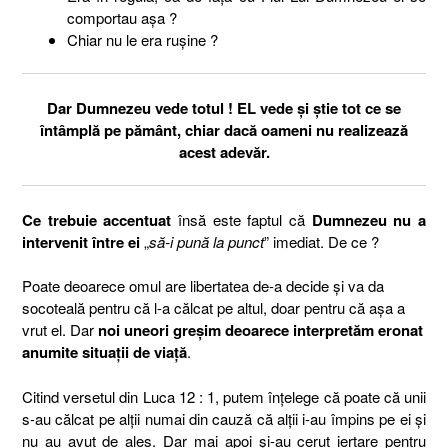
comportau așa ?
Chiar nu le era rușine ?
Dar Dumnezeu vede totul ! EL vede și știe tot ce se
întâmplă pe pământ, chiar dacă oameni nu realizează
acest adevăr.
Ce trebuie accentuat
însă este faptul că
Dumnezeu nu a
intervenit între ei
„
să-i pună la punct
” imediat. De ce ?
Poate deoarece omul are libertatea de-a decide și va da
socoteală pentru că l-a călcat pe altul, doar pentru că așa a
vrut el. Dar
noi uneori greșim deoarece interpretăm eronat
anumite situații de viață
.
Citind versetul din Luca 12 : 1, putem înțelege că poate că unii
s-au călcat pe alții numai din cauză că alții i-au împins pe ei și
nu au avut de ales. Dar mai apoi și-au cerut iertare pentru