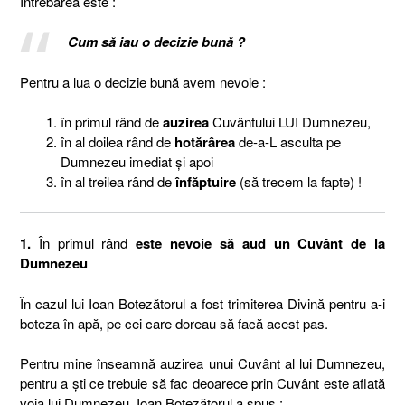
Întrebarea este :
Cum să iau o decizie bună ?
Pentru a lua o decizie bună avem nevoie :
în primul rând de
auzirea
Cuvântului LUI Dumnezeu,
în al doilea rând de
hotărârea
de-a-L asculta pe
Dumnezeu imediat şi apoi
în al treilea rând de
înfăptuire
(să trecem la fapte) !
1.
În primul rând
este nevoie să aud un Cuvânt de la
Dumnezeu
În cazul lui Ioan Botezătorul a fost trimiterea Divină pentru a-i
boteza în apă, pe cei care doreau să facă acest pas.
Pentru mine înseamnă auzirea unui Cuvânt al lui Dumnezeu,
pentru a şti ce trebuie să fac deoarece prin Cuvânt este aflată
voia lui Dumnezeu. Ioan Botezătorul a spus :