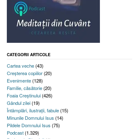
CATEGORII ARTICOLE
Cartea veche
(43)
Creşterea copiilor
(20)
Evenimente
(128)
Familie, căsătorie
(20)
Foaia Creştinului
(426)
Gândul zilei
(19)
Întâmplări, ilustraţii, fabule
(15)
Minunile Domnului Isus
(14)
Pildele Domnului Isus
(75)
Podcast
(1.329)