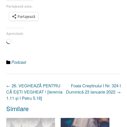
Partajează asta:
Partajează
Apreciază:
Încarc...
Podcast
Post
←
26. VEGHEAZĂ PENTRU
Foaia Creştinului I Nr. 324 I
navigation
CĂ EŞTI VEGHEAT ! [Ieremia
Duminică 23 Ianuarie 2022
→
1.11 şi I Petru 5.18]
Similare