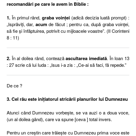
recomandări pe care le avem în Biblie :
1.
În primul rând,
graba voinţei
(adică decizia luată prompt) :
„Isprăviţi, dar,
acum
de făcut ; pentru ca, după graba voinţei,
să fie şi înfăptuirea, potrivit cu mijloacele voastre”. (II Corinteni
8 : 11)
2.
În al doilea rând, contează
ascultarea imediată
. În Ioan 13
: 27 scrie că lui Iuda : „Isus i-a zis : „Ce-ai să faci, fă repede.”
De ce ?
3.
Cel rău este iniţiatorul stricării planurilor lui Dumnezeu
Atunci când Dumnezeu vorbeşte, se va auzi o a doua voce,
(un al doilea gând), care va spune [ceva ] total invers.
Pentru un creştin care trăieşte cu Dumnezeu prima voce este