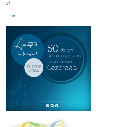
31
« iun.