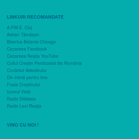
LINKURI RECOMANDATE
A.P.M.E. Cluj
Adrian Tămăşan
Biserica Betania Chicago
Cezareea Facebook
Cezareea Reşiţa YouTube
Cultul Creştin Penticostal din România
Cuvântul Adevărului
Din inimă pentru tine
Foaia Creştinului
Izvorul Vieţii
Radio Ekklesia
Radio Levi Reşiţa
VINO CU NOI !