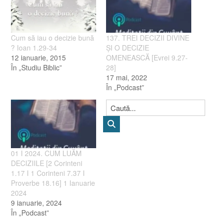
Cum să iau o decizie bună
137. TREI DECIZII DIVINE
? Ioan 1.29-34
ŞI O DECIZIE
12 ianuarie, 2015
OMENEASCĂ [Evrei 9.27-
În „Studiu Biblic”
28]
17 mai, 2022
În „Podcast”
01 I 2024. CUM LUĂM
DECIZIILE [2 Corinteni
1.17 I 1 Corinteni 7.37 I
Proverbe 18.16] 1 Ianuarie
2024
9 ianuarie, 2024
În „Podcast”