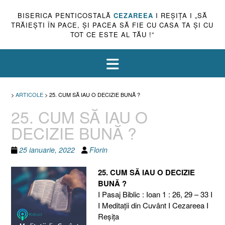
BISERICA PENTICOSTALĂ
CEZAREEA
I REŞIŢA I „SĂ
TRĂIEŞTI ÎN PACE, ŞI PACEA SĂ FIE CU CASA TA ŞI CU
TOT CE ESTE AL TĂU !”
>
ARTICOLE
>
25. CUM SĂ IAU O DECIZIE BUNĂ ?
25. CUM SĂ IAU O
DECIZIE BUNĂ ?
25 ianuarie, 2022
Florin
25. CUM SĂ IAU O DECIZIE
BUNĂ ?
I Pasaj Biblic : Ioan 1 : 26, 29 – 33 I
I Meditaţii din Cuvânt I Cezareea I
Reşiţa