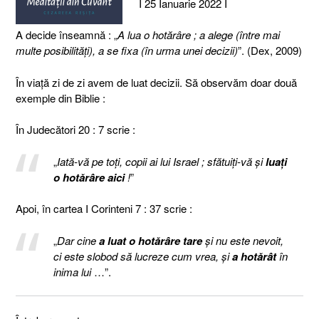
I 25 Ianuarie 2022 I
A decide înseamnă : „
A lua o hotărâre ; a alege (între mai
multe posibilități), a se fixa (în urma unei decizii)
”. (Dex, 2009)
În viaţă zi de zi avem de luat decizii. Să observăm doar două
exemple din Biblie :
În Judecători 20 : 7 scrie :
„
Iată-vă pe toţi, copii ai lui Israel ; sfătuiţi-vă şi
luaţi
o hotărâre aici
!
”
Apoi, în cartea I Corinteni 7 : 37 scrie :
„
Dar cine
a luat o hotărâre tare
şi nu este nevoit,
ci este slobod să lucreze cum vrea, şi
a hotărât
în
inima lui
…”.