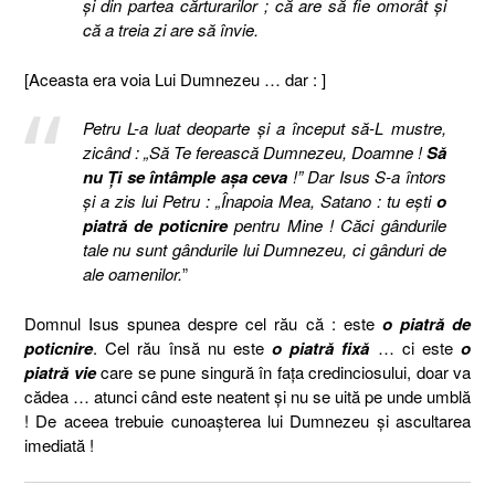
şi din partea cărturarilor ; că are să fie omorât şi
că a treia zi are să învie.
[Aceasta era voia Lui Dumnezeu … dar : ]
Petru L-a luat deoparte şi a început să-L mustre,
zicând : „Să Te ferească Dumnezeu, Doamne !
Să
nu Ţi se întâmple aşa ceva
!” Dar Isus S-a întors
şi a zis lui Petru : „Înapoia Mea, Satano : tu eşti
o
piatră de poticnire
pentru Mine ! Căci gândurile
tale nu sunt gândurile lui Dumnezeu, ci gânduri de
ale oamenilor.
”
Domnul Isus spunea despre cel rău că : este
o piatră de
poticnire
. Cel rău însă nu este
o piatră fixă
… ci este
o
piatră vie
care se pune singură în faţa credinciosului, doar va
cădea … atunci când este neatent şi nu se uită pe unde umblă
! De aceea trebuie cunoaşterea lui Dumnezeu şi ascultarea
imediată !