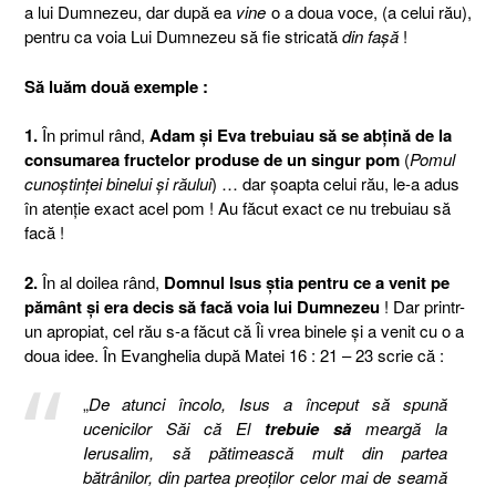
a lui Dumnezeu, dar după ea
vine
o a doua voce, (a celui rău),
pentru ca voia Lui Dumnezeu să fie stricată
din faşă
!
Să luăm două exemple :
1.
În primul rând,
Adam şi Eva trebuiau să se abţină de la
consumarea fructelor produse de un singur pom
(
Pomul
cunoştinţei binelui şi răului
) … dar şoapta celui rău, le-a adus
în atenţie exact acel pom ! Au făcut exact ce nu trebuiau să
facă !
2.
În al doilea rând,
Domnul Isus ştia pentru ce a venit pe
pământ şi era decis să facă voia lui Dumnezeu
! Dar printr-
un apropiat, cel rău s-a făcut că Îi vrea binele şi a venit cu o a
doua idee. În Evanghelia după Matei 16 : 21 – 23 scrie că :
„
De atunci încolo, Isus a început să spună
ucenicilor Săi că El
trebuie
să
meargă la
Ierusalim, să pătimească mult din partea
bătrânilor, din partea preoţilor celor mai de seamă