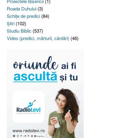
Proiectele Bisericii
(1)
Roada Duhului
(3)
Schiţe de predici
(84)
Ştiri
(102)
Studiu Biblic
(537)
Video (predici, mărturii, cântări)
(46)