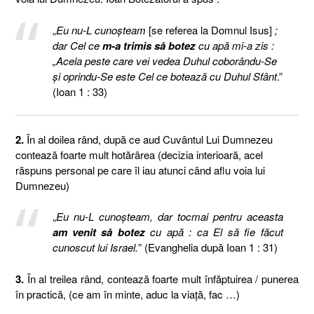
„
Eu nu-L cunoşteam
[se referea la Domnul Isus]
;
dar Cel ce
m-a trimis să botez
cu apă mi-a zis :
„Acela peste care vei vedea Duhul coborându-Se
şi oprindu-Se este Cel ce botează cu Duhul Sfânt
.”
(Ioan 1 : 33)
2.
În al doilea rând, după ce aud Cuvântul Lui Dumnezeu
contează foarte mult hotărârea (decizia interioară, acel
răspuns personal pe care îl iau atunci când aflu voia lui
Dumnezeu)
„
Eu nu-L cunoşteam, dar tocmai pentru aceasta
am venit să botez
cu apă : ca El să fie făcut
cunoscut lui Israel.
” (Evanghelia după Ioan 1 : 31)
3.
În al treilea rând, contează foarte mult înfăptuirea / punerea
în practică, (ce am în minte, aduc la viaţă, fac …)