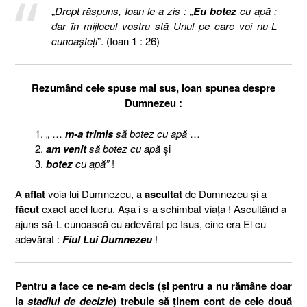
„
Drept răspuns, Ioan le-a zis : „
Eu botez
cu apă ;
dar în mijlocul vostru stă Unul pe care voi nu-L
cunoaşteţi
”. (Ioan 1 : 26)
Rezumând cele spuse mai sus, Ioan spunea despre
Dumnezeu :
„ …
m-a trimis
să botez cu apă
…
am venit
să botez cu apă
şi
botez
cu apă”
!
A
aflat
voia lui Dumnezeu, a
ascultat
de Dumnezeu şi a
făcut
exact acel lucru. Aşa i s-a schimbat viaţa ! Ascultând a
ajuns să-L cunoască cu adevărat pe Isus, cine era El cu
adevărat :
Fiul Lui Dumnezeu
!
Pentru a face ce ne-am decis (şi pentru a nu rămâne doar
la
stadiul de
decizie
) trebuie să ţinem cont de cele două