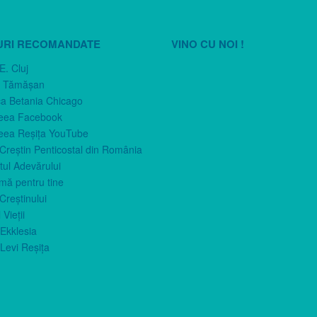
URI RECOMANDATE
VINO CU NOI !
E. Cluj
n Tămăşan
ca Betania Chicago
eea Facebook
eea Reşiţa YouTube
 Creştin Penticostal din România
ul Adevărului
imă pentru tine
Creştinului
 Vieţii
Ekklesia
Levi Reşiţa