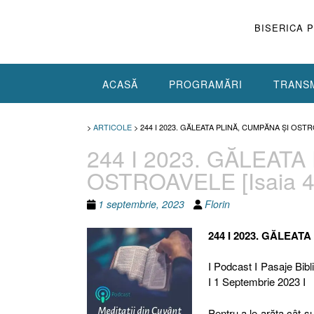
Skip
to
BISERICA 
content
ACASĂ
PROGRAMĂRI
TRANSM
>
ARTICOLE
>
244 I 2023. GĂLEATA PLINĂ, CUMPĂNA ȘI OSTROA
244 I 2023. GĂLEATA
OSTROAVELE [Isaia 40.
1 septembrie, 2023
Florin
244 I 2023. GĂLEA
I Podcast I Pasaje Bibli
I 1 Septembrie 2023 I
Pentru a le arăta cât 