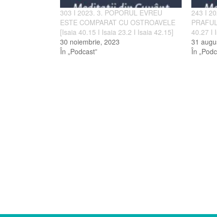
303 I 2023. 3. POPORUL EVREU
243 I 2
ESTE COMPARAT CU OSTROAVELE
PRAFUL 
[Isaia 40.15 I Isaia 23.2 I Isaia 42.15]
40.27 I 
30 noiembrie, 2023
31 augu
În „Podcast”
În „Podc