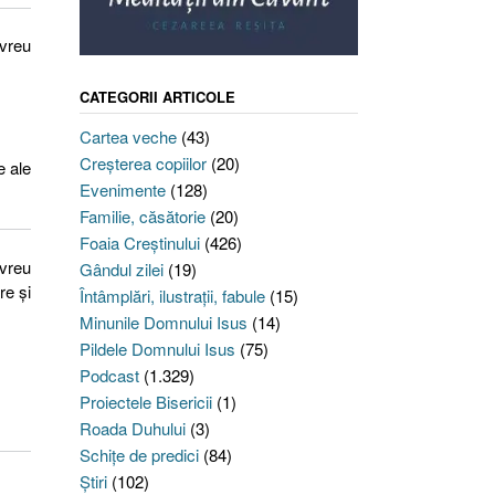
Evreu
CATEGORII ARTICOLE
Cartea veche
(43)
Creşterea copiilor
(20)
e ale
Evenimente
(128)
Familie, căsătorie
(20)
Foaia Creştinului
(426)
Evreu
Gândul zilei
(19)
re și
Întâmplări, ilustraţii, fabule
(15)
Minunile Domnului Isus
(14)
Pildele Domnului Isus
(75)
Podcast
(1.329)
Proiectele Bisericii
(1)
Roada Duhului
(3)
Schiţe de predici
(84)
Ştiri
(102)