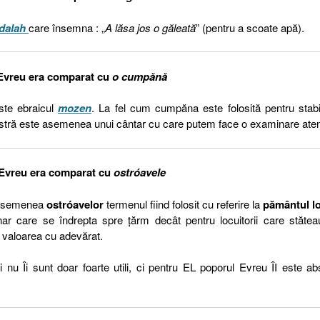
dalah
care însemna : „
A lăsa jos o găleată
” (pentru a scoate apă).
 Evreu era comparat cu
o cumpănă
te ebraicul
mozen
. La fel cum cumpăna este folosită pentru stabi
 noastră este asemenea unui cântar cu care putem face o examinare aten
 Evreu era comparat cu
ostróavele
a asemenea
ostróavelor
termenul fiind folosit cu referire la
pământul lo
r care se îndrepta spre țărm decât pentru locuitorii care stătea
e valoarea cu adevărat.
u Îi sunt doar foarte utili, ci pentru EL poporul Evreu ÎI este ab