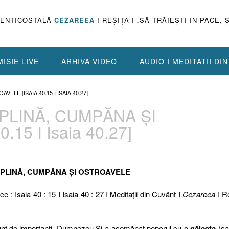
PENTICOSTALĂ
CEZAREEA
I REŞIŢA I „SĂ TRĂIEŞTI ÎN PACE, 
ISIE LIVE
ARHIVA VIDEO
AUDIO I MEDITATII DI
VELE [ISAIA 40.15 I ISAIA 40.27]
 PLINĂ, CUMPĂNA ȘI
15 I Isaia 40.27]
TA PLINĂ, CUMPĂNA ȘI OSTROAVELE
ce : Isaia 40 : 15 I Isaia 40 : 27 I Meditaţii din Cuvânt I
Cezareea
I R
sunt de importanți, Dumnezeu Și-a asemănat poporul cu o
găleata
(sa