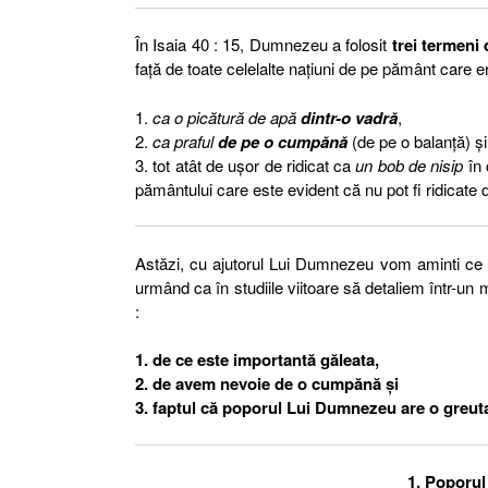
În Isaia 40 : 15, Dumnezeu a folosit
trei termeni
față de toate celelalte națiuni de pe pământ care era
1.
ca o picătură de apă
dintr-o vadră
,
2.
ca praful
de pe o cumpănă
(de pe o balanță) și
3. tot atât de ușor de ridicat ca
un bob de nisip
în 
pământului care este evident că nu pot fi ridicat
Astăzi, cu ajutorul Lui Dumnezeu vom aminti ce î
urmând ca în studiile viitoare să detaliem într-un 
:
1. de ce este importantă găleata,
2. de avem nevoie de o cumpănă și
3. faptul că poporul Lui Dumnezeu are o greutat
1. Poporul