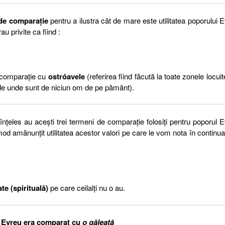
 de comparație
pentru a ilustra cât de mare este utilitatea poporului 
u privite ca fiind :
comparație cu
ostróavele
(referirea fiind făcută la toate zonele locuit
e de unde sunt de niciun om de pe pământ).
nțeles au acești trei termeni de comparație folosiți pentru poporul 
mod amănunțit utilitatea acestor valori pe care le vom nota în continua
e (spirituală)
pe care ceilalți nu o au.
 Evreu era comparat cu
o găleată