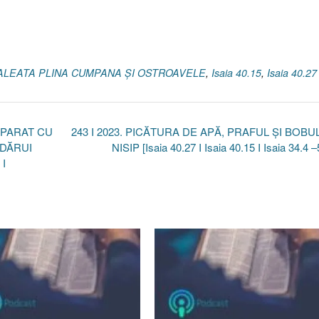
 GALEATA PLINA CUMPANA ȘI OSTROAVELE
,
Isaia 40.15
,
Isaia 40.27
MPARAT CU
243 I 2023. PICĂTURA DE APĂ, PRAFUL ȘI BOBU
 DĂRUI
NISIP [Isaia 40.27 I Isaia 40.15 I Isaia 34.4 
 I