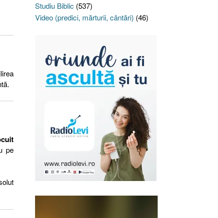
Studiu Biblic
(537)
Video (predici, mărturii, cântări)
(46)
lirea
tă.
cuit
u pe
solut