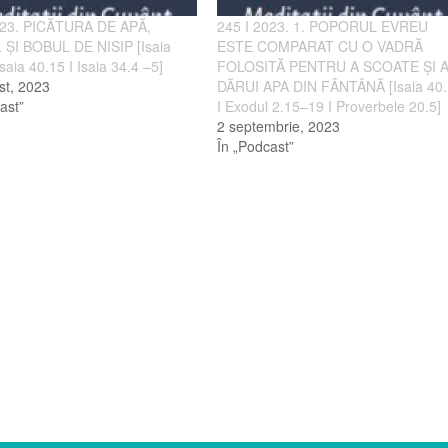
023. PICĂTURA DE APĂ,
245 I 2023. 1. POPORUL EVREU
ȘI BOBUL DE NISIP [Isaia
ESTE COMPARAT CU O VADRĂ
Isaia 40.15 I Isaia 34.4 –5]
FOLOSITĂ PENTRU A SCOATE ȘI 
st, 2023
DĂRUI APA DIN FÂNTÂNĂ [Isaia 40
ast”
I Exodul 2.15–19 I Proverbele 20.5]
2 septembrie, 2023
În „Podcast”