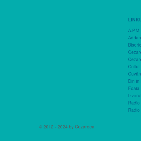
LINK
A.P.M.
Adria
Biseri
Cezar
Cezar
Cultul
Cuvânt
Din in
Foaia 
Izvorul
Radio 
Radio 
© 2012 - 2024 by Cezareea