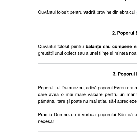
Cuvântul folosit pentru
vadră
provine din ebraicul
2. Poporul
Cuvântul folosit pentru
balanțe
sau
cumpene
es
greutății unui obiect sau a unei ființe și mintea
3. Poporul
Poporul Lui Dumnezeu, adică poporul Evreu er
care avea o mai mare valoare pentru un marina
pământul tare și poate nu mai știau să-i apreciez
Practic Dumnezeu îi vorbea poporului Său că ei n
necesar !