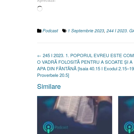
Apreciază:
Încarc...
Podcast
1 Septembrie 2023
,
244 I 2023.
Post
←
245 I 2023. 1. POPORUL EVREU ESTE CO
navigation
O VADRĂ FOLOSITĂ PENTRU A SCOATE ȘI A
APA DIN FÂNTÂNĂ [Isaia 40.15 I Exodul 2.15–19
Proverbele 20.5]
Similare