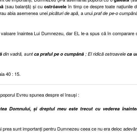
nă
(sau balanță) și cu
ostróavele
în timp ce despre toate națiunile 
erau abia asemenea unei
picături de apă
, a unui
praf de pe-o cumpăn
o valoare înaintea Lui Dumnezeu, dar EL le-a spus că în comparare 
ă
din vadră, sunt
ca praful pe o cumpănă
; El ridică ostroavele
ca u
ia 40 : 15.
poporul Evreu spunea despre el însuși :
tea Domnului, şi dreptul meu este trecut cu vederea înainte
mai prea sunt importanți pentru Dumnezeu ceea ce nu era deloc adevăr