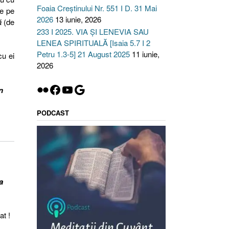
Foaia Creștinului Nr. 551 I D. 31 Mai
de pe
2026
13 iunie, 2026
ă
(de
233 I 2025. VIA ȘI LENEVIA SAU
LENEA SPIRITUALĂ [Isaia 5.7 I 2
Petru 1.3-5] 21 August 2025
11 iunie,
cu ei
2026
Flickr
Facebook
YouTube
Google
n
PODCAST
a
at !