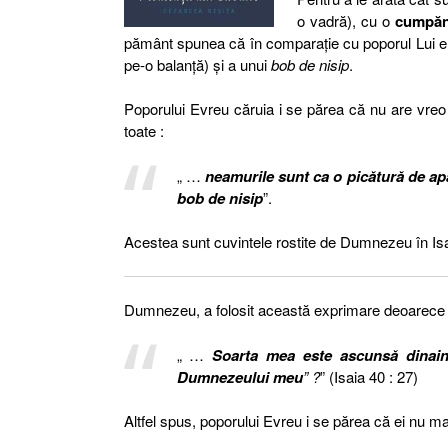
o vadră), cu o
cumpă
pământ spunea că în comparație cu poporul Lui 
pe-o balanță) și a unui
bob de nisip
.
Poporului Evreu căruia i se părea că nu are vre
toate :
„ …
neamurile sunt ca o picătură de ap
bob de nisip
”.
Acestea sunt cuvintele rostite de Dumnezeu în Isa
Dumnezeu, a folosit această exprimare deoarece 
„ …
Soarta mea este ascunsă dinain
Dumnezeului meu
” ?
” (Isaia 40 : 27)
Altfel spus, poporului Evreu i se părea că ei nu 