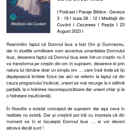
I Podcast I Pasaje Biblice : Geneza
3 : 19 I Isaia 28 : 12 I Meditaţii din
Cuvânt I
Cezareea
I Reşiţa I 23
August 2023 I
Reamintim faptul că Domnul Isus a fost Om și Dumnezeu,
dar în studiile următoare vom accentua umanitatea Domnului
Isus, deoarece faptul că Domnul Isus este într-un creștin nu îl
va transforma pe creștin din om în supraom, deoarece el prin
natura lui rămâne doar un simplu om … care însă tinde să își
depășească limitele fizice (iar aici ne referim la faptul că din
cauza programului încărcat, uneori se mai recurge la o odihnă
parțială, la o hrănirea necorespunzătoare dar uneori chiar și la
o hidratare insuficientă).
În filosofie a existat conceptul de
supraom
dar așa ceva în
realitate nu există. Dar și creștinii pot trăi cu impresia că din
moment ce în ei locuiește Domnul Isus … ei vor deveni
altceva decât sunt !