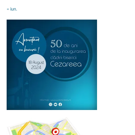
« iun.