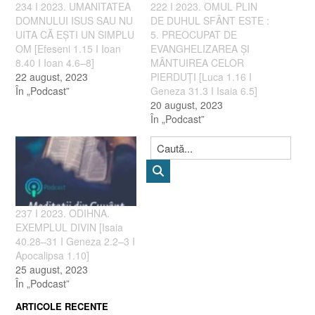
234 I 2023. UMANITATEA
222 I 2023. OMUL PLIN
DOMNULUI ISUS SAU NU
DE DUHUL SFÂNT ESTE :
UITA CĂ EȘTI UN SIMPLU
5. PREOCUPAT DE
OM [Efeseni 1.15 I Ioan
EVANGHELIZAREA ȘI
8.40 I Ioan 4.6–8]
MÂNTUIREA CELOR
22 august, 2023
PIERDUȚI [Luca 1.16 I
În „Podcast”
Geneza 31.3 I Isaia 6.5]
20 august, 2023
În „Podcast”
237 I 2023. ODIHNA.
EXEMPLUL DIVIN [Isaia
40.28–31 I Geneza 2.2–3 I
Apocalipsa 1.10]
25 august, 2023
În „Podcast”
ARTICOLE RECENTE