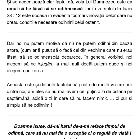
Și se accentuează clar faptul că, voia Lui Dumnezeu este ca
omul să fie lăsat să se odihnească
. Iar în versetul din Isaia
28 : 12 este scoasă în evidență tocmai vinovăția celor care nu
creau condițiile necesare odihnirii celui ostenit.
Dar noi nu putem motiva că nu ne putem odihni din cauza
altora, (cum ar fi putut să o facă cei din vechime care nu erau
lăsați să se odihnească) deoarece, în general vorbind, noi
alegem să ne
înjugăm
la mai mult decât putem duce și noi
alegem epuizarea.
Aceasta este și datorită faptului că poate de multă vreme unii
dintre noi, am ales să nu mai avem cel puțin o zi de odihnă pe
săptămână, adică o zi în care să nu facem nimic … ci pur și
simplu să ne odihnim !
Doamne Isuse, dă-mi harul de-a-mi reface timpul de
odihnă, care să nu mai fie o excepție ci o regulă de viață !