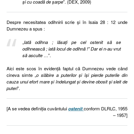
și cu coadă de șarpe
”. (DEX, 2009)
Despre necesitatea odihnirii scrie și în Isaia 28 : 12 unde
Dumnezeu a spus :
„
Iată odihna ; lăsaţi pe cel ostenit să se
odihnească ; iată locul de odihnă !” Dar ei n-au vrut
să asculte
…”.
Aici este scos în evidență faptul că Dumnezeu vede când
cineva simte „
o slăbire a puterilor și își pierde puterile din
cauza unui efort mare și îndelungat și devine obosit și sleit de
puteri
”.
[A se vedea definiția cuvântului
ostenit
conform DLRLC, 1955
– 1957]