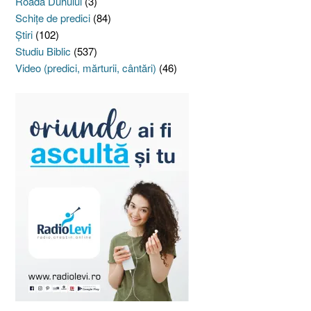
Roada Duhului
(3)
Schiţe de predici
(84)
Ştiri
(102)
Studiu Biblic
(537)
Video (predici, mărturii, cântări)
(46)