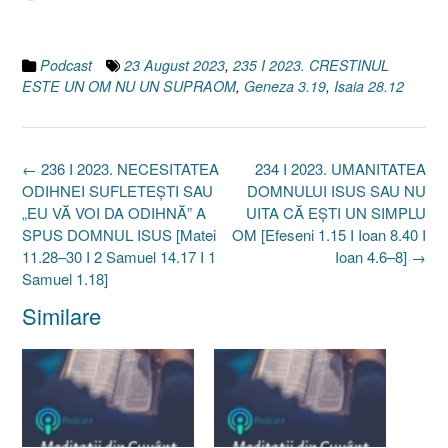
Podcast
23 August 2023
,
235 I 2023. CRESTINUL
ESTE UN OM NU UN SUPRAOM
,
Geneza 3.19
,
Isaia 28.12
Post
←
236 I 2023. NECESITATEA
234 I 2023. UMANITATEA
navigation
ODIHNEI SUFLETEȘTI SAU
DOMNULUI ISUS SAU NU
„EU VĂ VOI DA ODIHNĂ” A
UITA CĂ EȘTI UN SIMPLU
SPUS DOMNUL ISUS [Matei
OM [Efeseni 1.15 I Ioan 8.40 I
11.28–30 I 2 Samuel 14.17 I 1
Ioan 4.6–8]
→
Samuel 1.18]
Similare