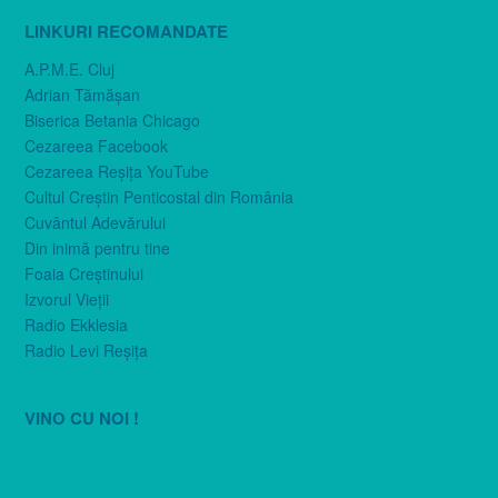
LINKURI RECOMANDATE
A.P.M.E. Cluj
Adrian Tămăşan
Biserica Betania Chicago
Cezareea Facebook
Cezareea Reşiţa YouTube
Cultul Creştin Penticostal din România
Cuvântul Adevărului
Din inimă pentru tine
Foaia Creştinului
Izvorul Vieţii
Radio Ekklesia
Radio Levi Reşiţa
VINO CU NOI !