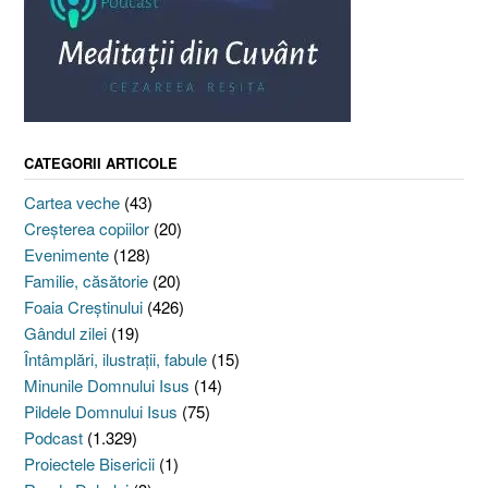
CATEGORII ARTICOLE
Cartea veche
(43)
Creşterea copiilor
(20)
Evenimente
(128)
Familie, căsătorie
(20)
Foaia Creştinului
(426)
Gândul zilei
(19)
Întâmplări, ilustraţii, fabule
(15)
Minunile Domnului Isus
(14)
Pildele Domnului Isus
(75)
Podcast
(1.329)
Proiectele Bisericii
(1)