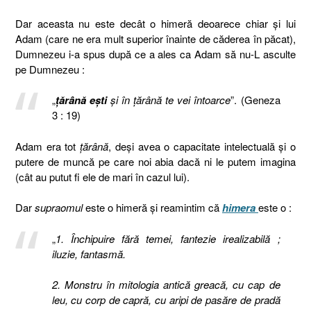
Dar aceasta nu este decât o himeră deoarece chiar și lui
Adam (care ne era mult superior înainte de căderea în păcat),
Dumnezeu i-a spus după ce a ales ca Adam să nu-L asculte
pe Dumnezeu :
„
ţărână eşti
şi în ţărână te vei întoarce
”. (Geneza
3 : 19)
Adam era tot
țărână
, deși avea o capacitate intelectuală și o
putere de muncă pe care noi abia dacă ni le putem imagina
(cât au putut fi ele de mari în cazul lui).
Dar
supraomul
este o himeră și reamintim că
himera
este o :
„
1. Închipuire fără temei, fantezie irealizabilă ;
iluzie, fantasmă.
2. Monstru în mitologia antică greacă, cu cap de
leu, cu corp de capră, cu aripi de pasăre de pradă