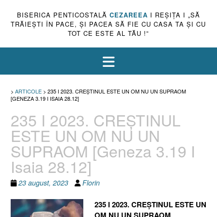
BISERICA PENTICOSTALĂ
CEZAREEA
I REŞIŢA I „SĂ
TRĂIEŞTI ÎN PACE, ŞI PACEA SĂ FIE CU CASA TA ŞI CU
TOT CE ESTE AL TĂU !”
>
ARTICOLE
>
235 I 2023. CREȘTINUL ESTE UN OM NU UN SUPRAOM
[GENEZA 3.19 I ISAIA 28.12]
235 I 2023. CREȘTINUL
ESTE UN OM NU UN
SUPRAOM [Geneza 3.19 I
Isaia 28.12]
23 august, 2023
Florin
235 I 2023. CREȘTINUL ESTE UN
OM NU UN SUPRAOM