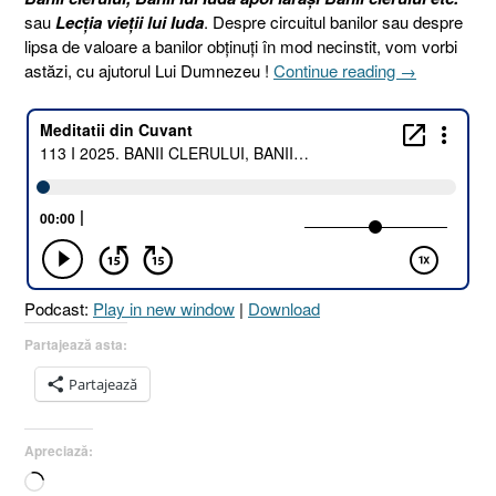
sau
Lecția vieții lui Iuda
. Despre circuitul banilor sau despre
lipsa de valoare a banilor obținuți în mod necinstit, vom vorbi
„113
astăzi, cu ajutorul Lui Dumnezeu !
Continue reading
→
I
2025.
BANII
CLERULUI,
BANII
LUI
IUDA
SAU
LECȚIA
Podcast:
Play in new window
|
Download
VIEȚII
LUI
Partajează asta:
IUDA
Partajează
[Matei
27.3-
8
Apreciază:
I
Încarc...
Geneza