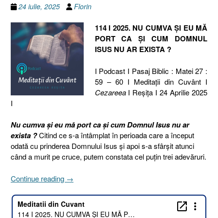
24 iulie, 2025
Florin
114 I 2025. NU CUMVA ȘI EU MĂ
PORT CA ȘI CUM DOMNUL
ISUS NU AR EXISTA ?
I Podcast I Pasaj Biblic : Matei 27 :
59 – 60 I Meditaţii din Cuvânt I
Cezareea
I Reşiţa I 24 Aprilie 2025
I
Nu cumva și eu mă port ca și cum Domnul Isus nu ar
exista ?
Citind ce s-a întâmplat în perioada care a început
odată cu prinderea Domnului Isus și apoi s-a sfârșit atunci
când a murit pe cruce, putem constata cel puțin trei adevăruri.
„114
Continue reading
→
I
2025.
NU