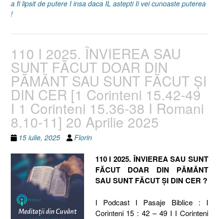
a fi lipsit de putere I insa daca IL astepti Ii vei cunoaste puterea
!
110 I 2025. ÎNVIEREA SAU
SUNT FĂCUT DOAR DIN
PĂMÂNT SAU SUNT FĂCUT ȘI
DIN CER [1 Corinteni 15.42-49
I 1 Corinteni 15.36-38 I Romani
8.10-11] 20 Aprilie 2025
15 iulie, 2025
Florin
110 I 2025. ÎNVIEREA SAU SUNT
FĂCUT DOAR DIN PĂMÂNT
SAU SUNT FĂCUT ȘI DIN CER ?
I Podcast I Pasaje Biblice : I
Corinteni 15 : 42 – 49 I I Corinteni