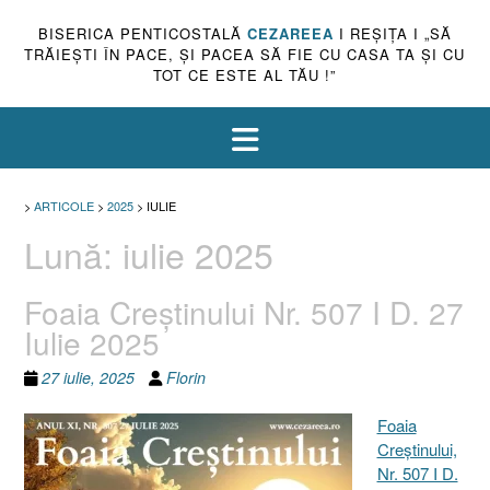
BISERICA PENTICOSTALĂ
CEZAREEA
I REŞIŢA I „SĂ
TRĂIEŞTI ÎN PACE, ŞI PACEA SĂ FIE CU CASA TA ŞI CU
TOT CE ESTE AL TĂU !”
>
ARTICOLE
>
2025
>
IULIE
Lună:
iulie 2025
Foaia Creştinului Nr. 507 I D. 27
Iulie 2025
27 iulie, 2025
Florin
Foaia
Creştinului,
Nr. 507 I D.