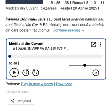
15 : 36 – 38 I Romani 8 : 10 – 11 I
Meditaţii din Cuvânt I
Cezareea
I Reşiţa I 20 Aprilie 2025 I
Învierea Domnului Isus
sau
Sunt făcut doar din pământ sau
sunt făcut și din Cer ?!
Pământul și cerul sunt două
materiale
„110
din care poate fi făcut omul !
Continue reading
→
I
2025.
ÎNVIEREA
SAU
SUNT
FĂCUT
DOAR
DIN
PĂMÂNT
Podcast:
Play in new window
|
Download
SAU
SUNT
Partajează asta:
FĂCUT
Partajează
ȘI
DIN