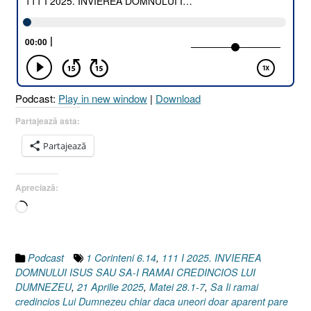
DOMNULUI
ISUS
SAU
SĂ-
I
RĂMÂI
Podcast:
Play in new window
|
Download
CREDINCIOS
LUI
Partajează asta:
DUMNEZEU
Partajează
[Matei
28.1-
7
Apreciază:
I
Încarc...
1
Corinteni
6.14]
21
Podcast
1 Corinteni 6.14
,
111 I 2025. INVIEREA
Aprilie
DOMNULUI ISUS SAU SA-I RAMAI CREDINCIOS LUI
2025”
DUMNEZEU
,
21 Aprilie 2025
,
Matei 28.1-7
,
Sa Ii ramai
credincios Lui Dumnezeu chiar daca uneori doar aparent pare