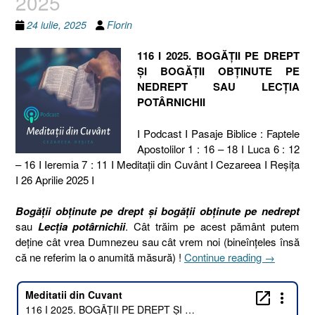
2025
24 iulie, 2025
Florin
116 I 2025. BOGĂȚII PE DREPT
ȘI BOGĂȚII OBȚINUTE PE
NEDREPT SAU LECȚIA
POTÂRNICHII
I Podcast I Pasaje Biblice : Faptele
Apostolilor 1 : 16 – 18 I Luca 6 : 12
– 16 I Ieremia 7 : 11 I Meditaţii din Cuvânt I Cezareea I Reşiţa
I 26 Aprilie 2025 I
Bogății obținute pe drept și bogății obținute pe nedrept
sau
Lecția potârnichii
. Cât trăim pe acest pământ putem
deține cât vrea Dumnezeu sau cât vrem noi (bineînțeles însă
„116
că ne referim la o anumită măsură) !
Continue reading
→
I
2025.
BOGĂȚII