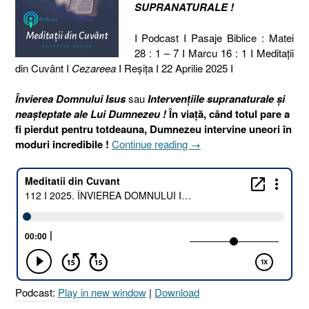
SUPRANATURALE !
I Podcast I Pasaje Biblice : Matei
28 : 1 – 7 I Marcu 16 : 1 I Meditaţii
din Cuvânt I
Cezareea
I Reşiţa I 22 Aprilie 2025 I
Învierea Domnului Isus
sau
Intervențiile supranaturale și
neașteptate ale Lui Dumnezeu !
În viață, când totul pare a
fi pierdut pentru totdeauna, Dumnezeu intervine uneori în
„112
moduri incredibile !
Continue reading
→
I
2025.
ÎNVIEREA
DOMNULUI
ISUS
SAU
INTERVENȚIILE
SUPRANATURALE
[Matei
Podcast:
Play in new window
|
Download
28.1-