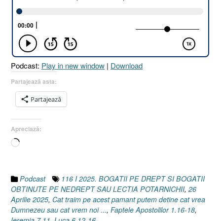
PE
DREPT
ȘI
BOGĂȚII
OBȚINUT
PE
Podcast:
Play in new window
|
Download
NEDREPT
SAU
Partajează asta:
LECȚIA
Partajează
POTÂRNIC
[Faptele
Apostolilor
Apreciază:
1.16-
Încarc...
18
I
Luca
6.12-
Podcast
116 I 2025. BOGATII PE DREPT SI BOGATII
16
OBTINUTE PE NEDREPT SAU LECTIA POTARNICHII
,
26
I
Aprilie 2025
,
Cat traim pe acest pamant putem detine cat vrea
Ieremia
Dumnezeu sau cat vrem noi ...
,
Faptele Apostolilor 1.16-18
,
7.11]
Ieremia 7.11
,
Luca 6.12-16