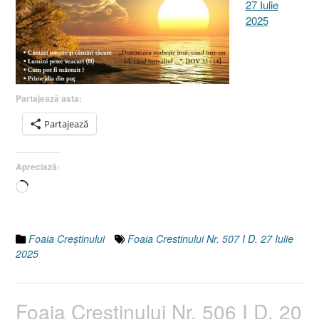
27 Iulie
2025
Partajează asta:
Partajează
Apreciază:
Încarc...
Foaia Creştinului
Foaia Crestinului Nr. 507 I D. 27 Iulie
2025
Foaia Creştinului Nr. 506 I D. 20