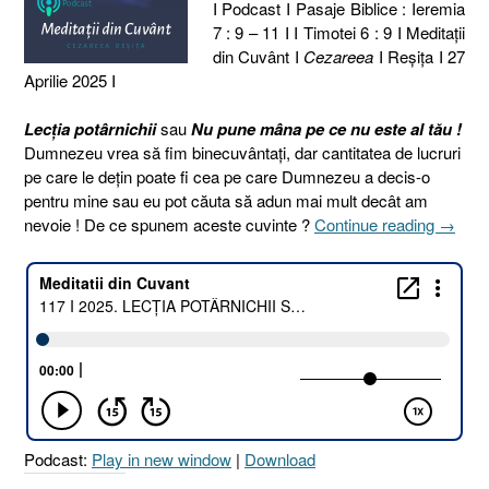
I Podcast I Pasaje Biblice : Ieremia
7 : 9 – 11 I I Timotei 6 : 9 I Meditaţii
din Cuvânt I
Cezareea
I Reşiţa I 27
Aprilie 2025 I
Lecția potârnichii
sau
Nu pune mâna pe ce nu este al tău !
Dumnezeu vrea să fim binecuvântați, dar cantitatea de lucruri
pe care le dețin poate fi cea pe care Dumnezeu a decis-o
pentru mine sau eu pot căuta să adun mai mult decât am
„117
nevoie ! De ce spunem aceste cuvinte ?
Continue reading
→
I
2025.
LECȚI
POTÂR
SAU
NU
PUNE
MÂNA
PE
Podcast:
Play in new window
|
Download
CE
NU