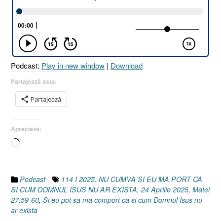
CUMVA
ȘI
EU
MĂ
PORT
CA
Podcast:
Play in new window
|
Download
ȘI
CUM
Partajează asta:
DOMNUL
Partajează
ISUS
NU
AR
Apreciază:
EXISTA
Încarc...
?
[Matei
27.59-
60]
Podcast
114 I 2025. NU CUMVA SI EU MA PORT CA
24
SI CUM DOMNUL ISUS NU AR EXISTA
,
24 Aprilie 2025
,
Matei
Aprilie
27.59-60
,
Si eu pot sa ma comport ca si cum Domnul Isus nu
2025”
ar exista