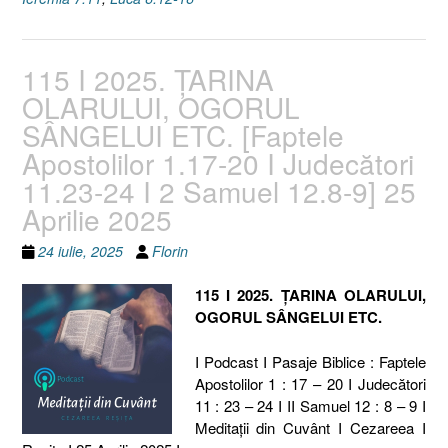
26
Aprilie
2025”
115 I 2025. ȚARINA
OLARULUI, OGORUL
SÂNGELUI ETC. [Faptele
Apostolilor 1.17-20 I Judecători
11.23-24 I 2 Samuel 12.8-9] 25
Aprilie 2025
24 iulie, 2025
Florin
115 I 2025. ȚARINA OLARULUI,
OGORUL SÂNGELUI ETC.
I Podcast I Pasaje Biblice : Faptele
Apostolilor 1 : 17 – 20 I Judecători
11 : 23 – 24 I II Samuel 12 : 8 – 9 I
Meditaţii din Cuvânt I Cezareea I