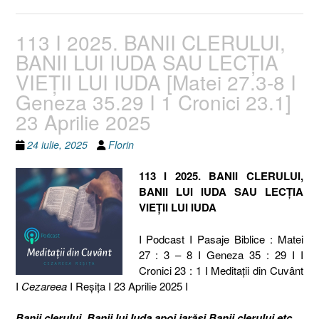
113 I 2025. BANII CLERULUI,
BANII LUI IUDA SAU LECȚIA
VIEȚII LUI IUDA [Matei 27.3-8 I
Geneza 35.29 I 1 Cronici 23.1]
23 Aprilie 2025
24 iulie, 2025
Florin
113 I 2025. BANII CLERULUI,
BANII LUI IUDA SAU LECȚIA
VIEȚII LUI IUDA
I Podcast I Pasaje Biblice : Matei
27 : 3 – 8 I Geneza 35 : 29 I I
Cronici 23 : 1 I Meditaţii din Cuvânt
I
Cezareea
I Reşiţa I 23 Aprilie 2025 I
Banii clerului, Banii lui Iuda apoi iarăși Banii clerului
etc.