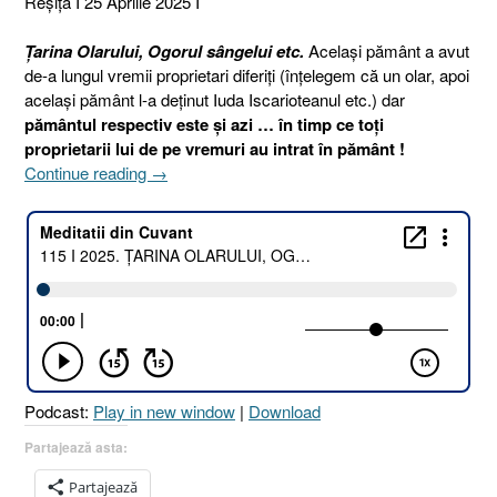
Reşiţa I 25 Aprilie 2025 I
Țarina Olarului, Ogorul sângelui etc.
Același pământ a avut
de-a lungul vremii proprietari diferiți (înțelegem că un olar, apoi
același pământ l-a deținut Iuda Iscarioteanul etc.) dar
pământul respectiv este și azi … în timp ce toți
proprietarii lui de pe vremuri au intrat în pământ !
„115
Continue reading
→
I
2025.
ȚARINA
OLARULUI,
OGORUL
SÂNGELUI
ETC.
[Faptele
Apostolilor
Podcast:
Play in new window
|
Download
1.17-
20
Partajează asta:
I
Partajează
Judecători