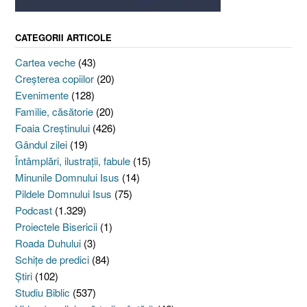
CATEGORII ARTICOLE
Cartea veche
(43)
Creşterea copiilor
(20)
Evenimente
(128)
Familie, căsătorie
(20)
Foaia Creştinului
(426)
Gândul zilei
(19)
Întâmplări, ilustraţii, fabule
(15)
Minunile Domnului Isus
(14)
Pildele Domnului Isus
(75)
Podcast
(1.329)
Proiectele Bisericii
(1)
Roada Duhului
(3)
Schiţe de predici
(84)
Ştiri
(102)
Studiu Biblic
(537)