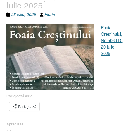
Iulie 2025
26 iulie, 2025
Florin
Foaia
Creştinului,
Nr. 506 I D.
20 Iulie
2025
Partajează asta:
Partajează
Apreciază: