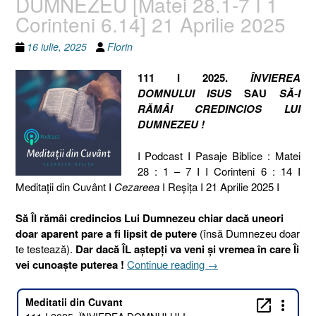
DUMNEZEU [Matei 28.1-7 I 1
Corinteni 6.14] 21 Aprilie 2025
16 iulie, 2025
Florin
111 I 2025.
ÎNVIEREA
DOMNULUI ISUS
SAU
SĂ-I
RĂMÂI CREDINCIOS LUI
DUMNEZEU !
I Podcast I Pasaje Biblice : Matei
28 : 1 – 7 I I Corinteni 6 : 14 I
Meditaţii din Cuvânt I
Cezareea
I Reşiţa I 21 Aprilie 2025 I
Să ÎI rămâi credincios Lui Dumnezeu chiar dacă uneori
doar aparent pare a fi lipsit de putere
(însă Dumnezeu doar
te testează).
Dar dacă ÎL aștepți va veni și vremea în care Îi
„111
vei cunoaște puterea !
Continue reading
→
I
2025.
ÎNVIEREA