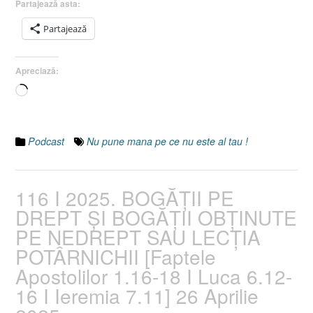
Partajează asta:
ESTE
Partajează
AL
TĂU
[Ieremi
Apreciază:
7.9-
Încarc...
11
I
1
Timote
Podcast
Nu pune mana pe ce nu este al tau !
6.9]
27
Aprilie
116 I 2025. BOGĂȚII PE
2025”
DREPT ȘI BOGĂȚII OBȚINUTE
PE NEDREPT SAU LECȚIA
POTÂRNICHII [Faptele
Apostolilor 1.16-18 I Luca 6.12-
16 I Ieremia 7.11] 26 Aprilie