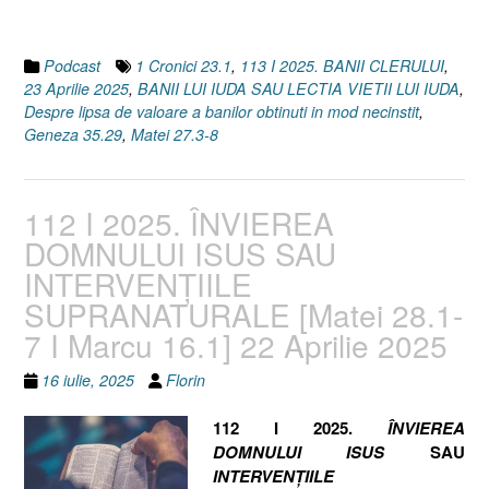
35.29
I
1
Podcast
1 Cronici 23.1
,
113 I 2025. BANII CLERULUI
,
Cronici
23 Aprilie 2025
,
BANII LUI IUDA SAU LECTIA VIETII LUI IUDA
,
23.1]
Despre lipsa de valoare a banilor obtinuti in mod necinstit
,
23
Geneza 35.29
,
Matei 27.3-8
Aprilie
2025”
112 I 2025. ÎNVIEREA
DOMNULUI ISUS SAU
INTERVENȚIILE
SUPRANATURALE [Matei 28.1-
7 I Marcu 16.1] 22 Aprilie 2025
16 iulie, 2025
Florin
112 I 2025.
ÎNVIEREA
DOMNULUI ISUS
SAU
INTERVENȚIILE