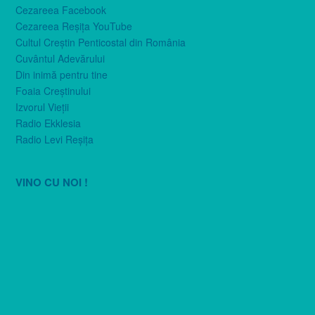
Cezareea Facebook
Cezareea Reşiţa YouTube
Cultul Creştin Penticostal din România
Cuvântul Adevărului
Din inimă pentru tine
Foaia Creştinului
Izvorul Vieţii
Radio Ekklesia
Radio Levi Reşiţa
VINO CU NOI !