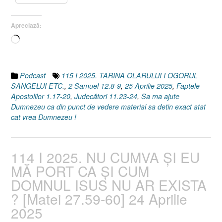
11.23-
24
Apreciază:
I
Încarc...
2
Samuel
12.8-
9]
Podcast
115 I 2025. TARINA OLARULUI I OGORUL
25
SANGELUI ETC.
,
2 Samuel 12.8-9
,
25 Aprilie 2025
,
Faptele
Aprilie
Apostolilor 1.17-20
,
Judecători 11.23-24
,
Sa ma ajute
2025”
Dumnezeu ca din punct de vedere material sa detin exact atat
cat vrea Dumnezeu !
114 I 2025. NU CUMVA ȘI EU
MĂ PORT CA ȘI CUM
DOMNUL ISUS NU AR EXISTA
? [Matei 27.59-60] 24 Aprilie
2025