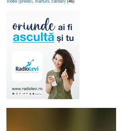
Video (predici, mărturii, cântări)
(46)