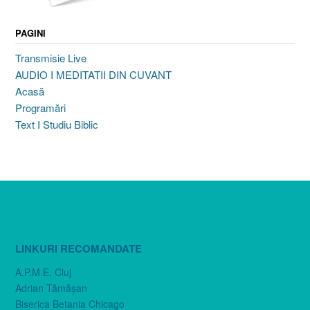
PAGINI
Transmisie Live
AUDIO I MEDITATII DIN CUVANT
Acasă
Programări
Text I Studiu Biblic
LINKURI RECOMANDATE
A.P.M.E. Cluj
Adrian Tămăşan
Biserica Betania Chicago