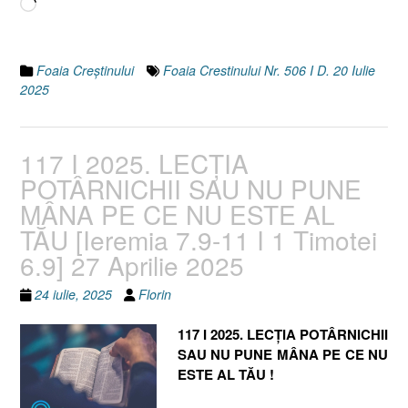
Încarc...
Foaia Creştinului
Foaia Crestinului Nr. 506 I D. 20 Iulie
2025
117 I 2025. LECȚIA
POTÂRNICHII SAU NU PUNE
MÂNA PE CE NU ESTE AL
TĂU [Ieremia 7.9-11 I 1 Timotei
6.9] 27 Aprilie 2025
24 iulie, 2025
Florin
117 I 2025. LECȚIA POTÂRNICHII
SAU NU PUNE MÂNA PE CE NU
ESTE AL TĂU !