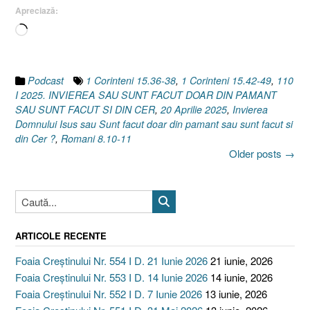
CER
Apreciază:
[1
Încarc...
Corinteni
15.42-
49
I
Podcast
1 Corinteni 15.36-38
,
1 Corinteni 15.42-49
,
110
1
I 2025. INVIEREA SAU SUNT FACUT DOAR DIN PAMANT
Corinteni
SAU SUNT FACUT SI DIN CER
,
20 Aprilie 2025
,
Invierea
15.36-
Domnului Isus sau Sunt facut doar din pamant sau sunt facut si
38
din Cer ?
,
Romani 8.10-11
Posts
I
Older posts
→
navigation
Romani
8.10-
11]
20
Aprilie
ARTICOLE RECENTE
2025”
Foaia Creștinului Nr. 554 I D. 21 Iunie 2026
21 iunie, 2026
Foaia Creștinului Nr. 553 I D. 14 Iunie 2026
14 iunie, 2026
Foaia Creștinului Nr. 552 I D. 7 Iunie 2026
13 iunie, 2026