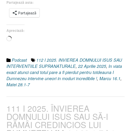
7
Partajează asta:
I
Partajează
Marcu
16.1]
22
Apreciază:
Aprilie
Încarc...
2025”
Podcast
112 I 2025. INVIEREA DOMNULUI ISUS SAU
INTERVENTIILE SUPRANATURALE
,
22 Aprilie 2025
,
In viata
exact atunci cand totul pare a fi pierdut pentru totdeauna I
Dumnezeu intervine uneori in moduri incredibile !
,
Marcu 16.1
,
Matei 28.1-7
111 I 2025. ÎNVIEREA
DOMNULUI ISUS SAU SĂ-I
RĂMÂI CREDINCIOS LUI