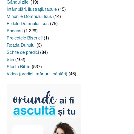
Gândul zilei
(19)
Întâmplări, ilustraţii, fabule
(15)
Minunile Domnului Isus
(14)
Pildele Domnului Isus
(75)
Podcast
(1.329)
Proiectele Bisericii
(1)
Roada Duhului
(3)
Schiţe de predici
(84)
Ştiri
(102)
Studiu Biblic
(537)
Video (predici, mărturii, cântări)
(46)