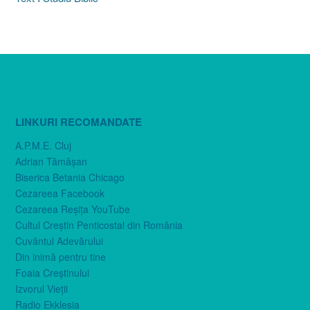
LINKURI RECOMANDATE
A.P.M.E. Cluj
Adrian Tămăşan
Biserica Betania Chicago
Cezareea Facebook
Cezareea Reşiţa YouTube
Cultul Creştin Penticostal din România
Cuvântul Adevărului
Din inimă pentru tine
Foaia Creştinului
Izvorul Vieţii
Radio Ekklesia