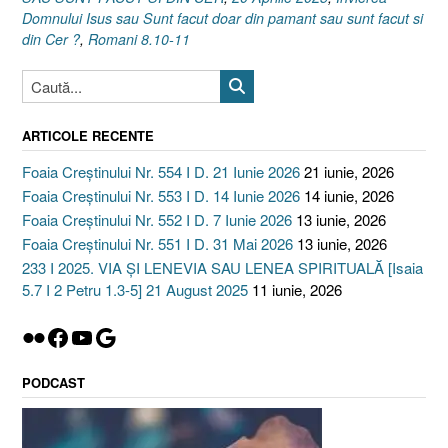
15.36-
Domnului Isus sau Sunt facut doar din pamant sau sunt facut si
38
din Cer ?
,
Romani 8.10-11
I
Romani
8.10-
11]
ARTICOLE RECENTE
20
Aprilie
Foaia Creștinului Nr. 554 I D. 21 Iunie 2026
21 iunie, 2026
2025”
Foaia Creștinului Nr. 553 I D. 14 Iunie 2026
14 iunie, 2026
Foaia Creștinului Nr. 552 I D. 7 Iunie 2026
13 iunie, 2026
Foaia Creștinului Nr. 551 I D. 31 Mai 2026
13 iunie, 2026
233 I 2025. VIA ȘI LENEVIA SAU LENEA SPIRITUALĂ [Isaia
5.7 I 2 Petru 1.3-5] 21 August 2025
11 iunie, 2026
Flickr
Facebook
YouTube
Google
PODCAST