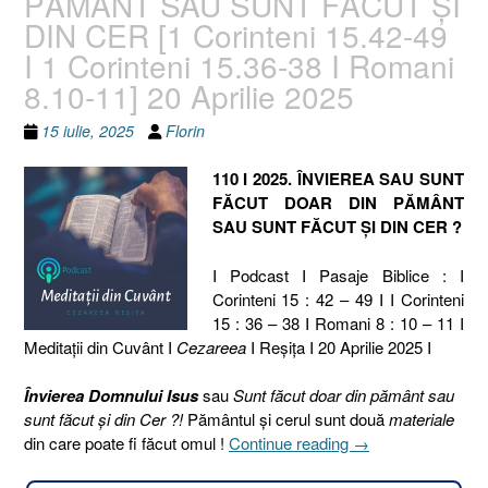
PĂMÂNT SAU SUNT FĂCUT ȘI
DIN CER [1 Corinteni 15.42-49
I 1 Corinteni 15.36-38 I Romani
8.10-11] 20 Aprilie 2025
15 iulie, 2025
Florin
110 I 2025. ÎNVIEREA SAU SUNT
FĂCUT DOAR DIN PĂMÂNT
SAU SUNT FĂCUT ȘI DIN CER ?
I Podcast I Pasaje Biblice : I
Corinteni 15 : 42 – 49 I I Corinteni
15 : 36 – 38 I Romani 8 : 10 – 11 I
Meditaţii din Cuvânt I
Cezareea
I Reşiţa I 20 Aprilie 2025 I
Învierea Domnului Isus
sau
Sunt făcut doar din pământ sau
sunt făcut și din Cer ?!
Pământul și cerul sunt două
materiale
„110
din care poate fi făcut omul !
Continue reading
→
I