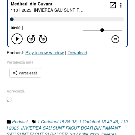
2025.
ÎNVIEREA
SAU
SUNT
FĂCUT
DOAR
DIN
PĂMÂNT
Podcast:
Play in new window
|
Download
SAU
SUNT
Partajează asta:
FĂCUT
Partajează
ȘI
DIN
CER
Apreciază:
[1
Încarc...
Corinteni
15.42-
49
I
Podcast
1 Corinteni 15.36-38
,
1 Corinteni 15.42-49
,
110
1
I 2025. INVIEREA SAU SUNT FACUT DOAR DIN PAMANT
Corinteni
SAU SUNT FACUT SI DIN CER
,
20 Aprilie 2025
,
Invierea