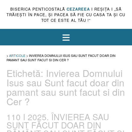
BISERICA PENTICOSTALĂ
CEZAREEA
I REŞIŢA I „SĂ
TRĂIEŞTI ÎN PACE, ŞI PACEA SĂ FIE CU CASA TA ŞI CU
TOT CE ESTE AL TĂU !”
>
ARTICOLE
>
INVIEREA DOMNULUI ISUS SAU SUNT FACUT DOAR DIN
PAMANT SAU SUNT FACUT SI DIN CER ?
Etichetă:
Invierea Domnului
Isus sau Sunt facut doar din
pamant sau sunt facut si din
Cer ?
110 I 2025. ÎNVIEREA SAU
SUNT FĂCUT DOAR DIN