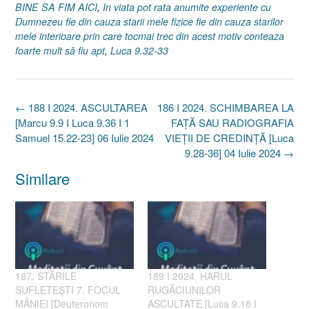
BINE SA FIM AICI
,
In viata pot rata anumite experiente cu
Dumnezeu fie din cauza starii mele fizice fie din cauza starilor
mele interioare prin care tocmai trec din acest motiv conteaza
foarte mult să fiu apt
,
Luca 9.32-33
Post
←
188 I 2024. ASCULTAREA
186 I 2024. SCHIMBAREA LA
navigation
[Marcu 9.9 I Luca 9.36 I 1
FAȚĂ SAU RADIOGRAFIA
Samuel 15.22-23] 06 Iulie 2024
VIEȚII DE CREDINȚĂ [Luca
9.28-36] 04 Iulie 2024
→
Similare
187. STĂRILE
189 I 2024. HARUL
SUFLETEȘTI 7. FOCUL
RUGĂCIUNILOR
MÂNIEI [Deuteronom
ASCULTATE [Luca 9.18 I