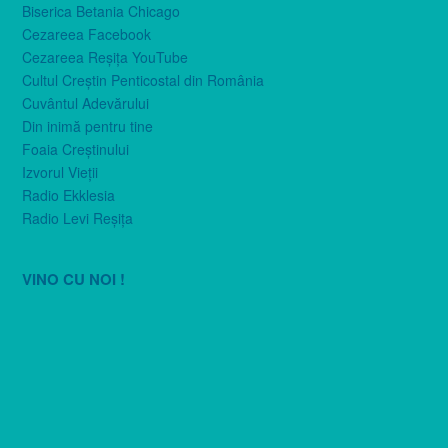
Biserica Betania Chicago
Cezareea Facebook
Cezareea Reşiţa YouTube
Cultul Creştin Penticostal din România
Cuvântul Adevărului
Din inimă pentru tine
Foaia Creştinului
Izvorul Vieţii
Radio Ekklesia
Radio Levi Reşiţa
VINO CU NOI !