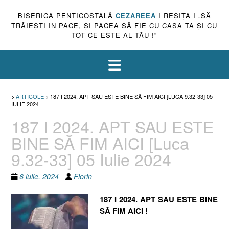
BISERICA PENTICOSTALĂ
CEZAREEA
I REŞIŢA I „SĂ
TRĂIEŞTI ÎN PACE, ŞI PACEA SĂ FIE CU CASA TA ŞI CU
TOT CE ESTE AL TĂU !”
>
ARTICOLE
>
187 I 2024. APT SAU ESTE BINE SĂ FIM AICI [LUCA 9.32-33] 05
IULIE 2024
187 I 2024. APT SAU ESTE
BINE SĂ FIM AICI [Luca
9.32-33] 05 Iulie 2024
6 iulie, 2024
Florin
187 I 2024. APT SAU ESTE BINE
SĂ FIM AICI !