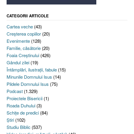
CATEGORII ARTICOLE
Cartea veche
(43)
Creşterea copiilor
(20)
Evenimente
(128)
Familie, căsătorie
(20)
Foaia Creştinului
(426)
Gândul zilei
(19)
Întâmplări, ilustraţii, fabule
(15)
Minunile Domnului Isus
(14)
Pildele Domnului Isus
(75)
Podcast
(1.329)
Proiectele Bisericii
(1)
Roada Duhului
(3)
Schiţe de predici
(84)
Ştiri
(102)
Studiu Biblic
(537)