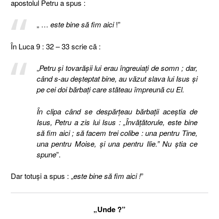
apostolul Petru a spus :
„ …
este bine să fim aici
!”
În Luca 9 : 32 – 33 scrie că :
„
Petru şi tovarăşii lui erau îngreuiaţi de somn ; dar,
când s-au deşteptat bine, au văzut slava lui Isus şi
pe cei doi bărbaţi care stăteau împreună cu El.
În clipa când se despărţeau bărbaţii aceştia de
Isus, Petru a zis lui Isus : „Învăţătorule, este bine
să fim aici ; să facem trei colibe : una pentru Tine,
una pentru Moise, şi una pentru Ilie.” Nu ştia ce
spune
”.
Dar totuși a spus : „
este bine să fim aici !
”
„Unde ?”