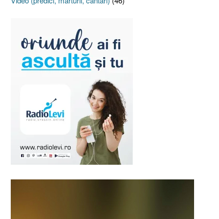
Video (predici, mărturii, cântări)
(46)