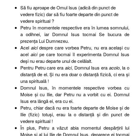
Să fiu aproape de Omul Isus (adică din punct de
vedere fizic) dar să fiu foarte departe din punct de
vedere spiritual ?
Petru în momentele respective era în lumea somnului,
a odihnei, iar Domnul Isus tocmai Se bucura de
prezența Lui Dumnezeu.
Acel
aici
despre care vorbea Petru, nu era același cu
acel
aici
pe care tocmai îl experimenta Domnul Isus
deși nu erau departe unul de celălalt.
Pentru Petru care era
aici
, Domnul Isus era
acolo
, la o
distanță de el. Și nu era doar o distanță fizică, ci era și
una spirituală !
Domnul Isus, în momentele respective vorbea cu
Moise și cu Ilie, dar Petru nu a vorbit cu ei. Domnul
Isus era lângă ei, era cu ei.
Petru, chiar dacă nu era foarte departe de Moise și de
Ilie (fizic) totuși, erau la o distanță și din punct de
vedere spiritual !
În plus, Petru a văzut abia momentul despărțirii lui
Moise și al lui Ilie de Domnul Isus, deoarece ei tocmai