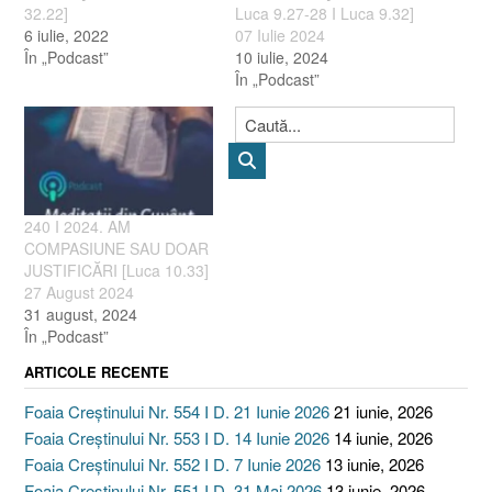
32.22]
Luca 9.27-28 I Luca 9.32]
6 iulie, 2022
07 Iulie 2024
În „Podcast”
10 iulie, 2024
În „Podcast”
240 I 2024. AM
COMPASIUNE SAU DOAR
JUSTIFICĂRI [Luca 10.33]
27 August 2024
31 august, 2024
În „Podcast”
ARTICOLE RECENTE
Foaia Creștinului Nr. 554 I D. 21 Iunie 2026
21 iunie, 2026
Foaia Creștinului Nr. 553 I D. 14 Iunie 2026
14 iunie, 2026
Foaia Creștinului Nr. 552 I D. 7 Iunie 2026
13 iunie, 2026
Foaia Creștinului Nr. 551 I D. 31 Mai 2026
13 iunie, 2026