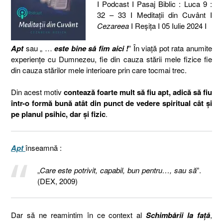
I Podcast I Pasaj Biblic : Luca 9 :
32 – 33 I Meditaţii din Cuvânt I
Cezareea
I Reşiţa I 05 Iulie 2024 I
Apt
sau „ …
este bine să fim aici !
” În viață pot rata anumite
experiențe cu Dumnezeu, fie din cauza stării mele fizice fie
din cauza stărilor mele interioare prin care tocmai trec.
Din acest motiv
contează foarte mult să fiu apt, adică să fiu
într-o formă bună atât din punct de vedere spiritual cât și
pe planul psihic, dar și fizic
.
Apt
înseamnă :
„
Care este potrivit, capabil, bun pentru…, sau să
”.
(DEX, 2009)
Dar să ne reamintim în ce context al
Schimbării la față
,