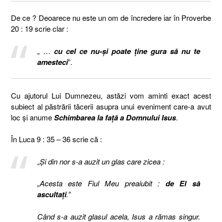
De ce ? Deoarece nu este un om de încredere iar în Proverbe
20 : 19 scrie clar :
„ …
cu cel ce nu-şi poate ţine gura să nu te
amesteci
”.
Cu ajutorul Lui Dumnezeu, astăzi vom aminti exact acest
subiect al păstrării tăcerii asupra unui eveniment care-a avut
loc și anume
Schimbarea la față a Domnului Isus
.
În Luca 9 : 35 – 36 scrie că :
„
Şi din nor s-a auzit un glas care zicea :
„Acesta este Fiul Meu preaiubit :
de El să
ascultaţi
.”
Când s-a auzit glasul acela, Isus a rămas singur.