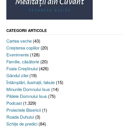
CATEGORII ARTICOLE
Cartea veche
(43)
Creşterea copiilor
(20)
Evenimente
(128)
Familie, căsătorie
(20)
Foaia Creştinului
(426)
Gândul zilei
(19)
Întâmplări, ilustraţii, fabule
(15)
Minunile Domnului Isus
(14)
Pildele Domnului Isus
(75)
Podcast
(1.329)
Proiectele Bisericii
(1)
Roada Duhului
(3)
Schiţe de predici
(84)