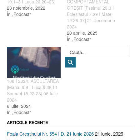
10.1–3 I Luca 20.20–26]
COMPORTAMENTAL
23 noiembrie, 2022
GREȘIT [Psalmul 23.3 I
În „Podcast”
Eclesiastul 7.29 I Matei
12.36-37] 21 Decembrie
2024
20 aprilie, 2025
În „Podcast”
188 I 2024. ASCULTAREA
[Marcu 9.9 I Luca 9.36 I 1
Samuel 15.22-23] 06 Iulie
2024
6 iulie, 2024
În „Podcast”
ARTICOLE RECENTE
Foaia Creștinului Nr. 554 I D. 21 Iunie 2026
21 iunie, 2026