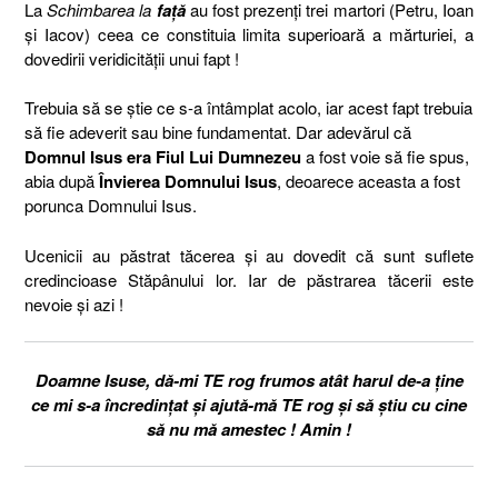
La
Schimbarea la
față
au fost prezenți trei martori (Petru, Ioan
și Iacov) ceea ce constituia limita superioară a mărturiei, a
dovedirii veridicității unui fapt !
Trebuia să se știe ce s-a întâmplat acolo, iar acest fapt trebuia
să fie adeverit sau bine fundamentat. Dar adevărul că
Domnul Isus era Fiul Lui Dumnezeu
a fost voie să fie spus,
abia după
Învierea Domnului Isus
, deoarece aceasta a fost
porunca Domnului Isus.
Ucenicii au păstrat tăcerea și au dovedit că sunt suflete
credincioase Stăpânului lor. Iar de păstrarea tăcerii este
nevoie și azi !
Doamne Isuse, dă-mi TE rog frumos atât harul de-a ține
ce mi s-a încredințat și ajută-mă TE rog și să știu cu cine
să nu mă amestec ! Amin !