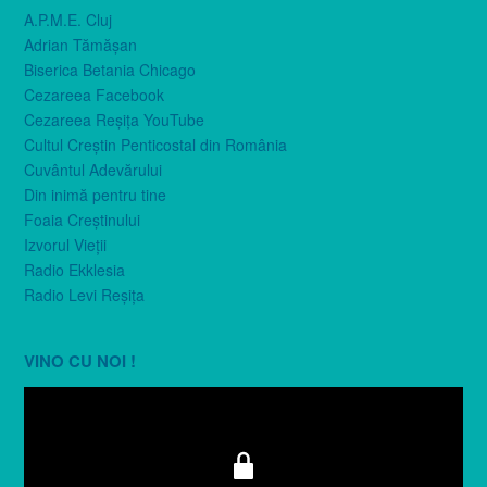
A.P.M.E. Cluj
Adrian Tămăşan
Biserica Betania Chicago
Cezareea Facebook
Cezareea Reşiţa YouTube
Cultul Creştin Penticostal din România
Cuvântul Adevărului
Din inimă pentru tine
Foaia Creştinului
Izvorul Vieţii
Radio Ekklesia
Radio Levi Reşiţa
VINO CU NOI !