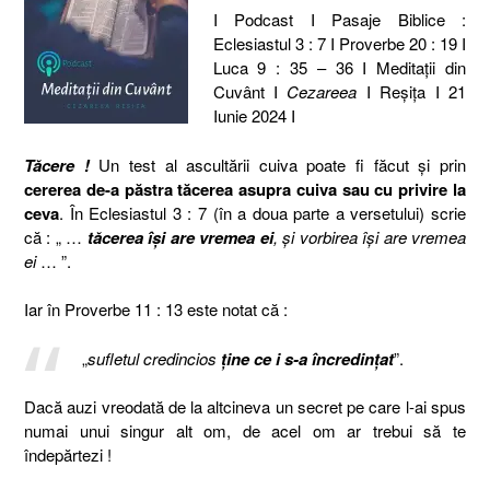
I Podcast I Pasaje Biblice :
Eclesiastul 3 : 7 I Proverbe 20 : 19 I
Luca 9 : 35 – 36 I Meditaţii din
Cuvânt I
Cezareea
I Reşiţa I 21
Iunie 2024 I
Tăcere
!
Un test al ascultării cuiva poate fi făcut și prin
cererea de-a păstra tăcerea asupra cuiva sau cu privire la
ceva
. În Eclesiastul 3 : 7 (în a doua parte a versetului) scrie
că : „ …
tăcerea îşi are vremea ei
, şi vorbirea îşi are vremea
ei
… ”.
Iar în Proverbe 11 : 13 este notat că :
„
sufletul credincios
ţine ce i s-a încredinţat
”.
Dacă auzi vreodată de la altcineva un secret pe care l-ai spus
numai unui singur alt om, de acel om ar trebui să te
îndepărtezi !