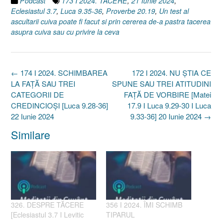
Podcast
173 I 2024. TACERE
,
21 Iunie 2024
,
Eclesiastul 3.7
,
Luca 9.35-36
,
Proverbe 20.19
,
Un test al
ascultarii cuiva poate fi facut si prin cererea de-a pastra tacerea
asupra cuiva sau cu privire la ceva
Post
←
174 I 2024. SCHIMBAREA
172 I 2024. NU ȘTIA CE
navigation
LA FAȚĂ SAU TREI
SPUNE SAU TREI ATITUDINI
CATEGORII DE
FAȚĂ DE VORBIRE [Matei
CREDINCIOȘI [Luca 9.28-36]
17.9 I Luca 9.29-30 I Luca
22 Iunie 2024
9.33-36] 20 Iunie 2024
→
Similare
326. DESPRE TĂCERE
356 I 2024. ÎMI SCHIMB
[Eclesiastul 3.7 I Levitic
TIPARUL