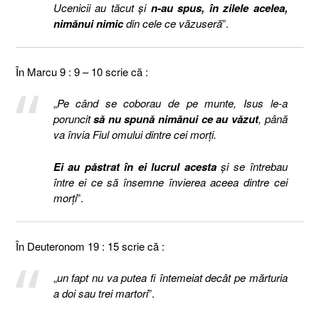
Ucenicii au tăcut şi
n-au spus, în zilele acelea,
nimănui nimic
din cele ce văzuseră
”.
În Marcu 9 : 9 – 10 scrie că :
„
Pe când se coborau de pe munte, Isus le-a
poruncit
să nu spună nimănui ce au văzut
, până
va învia Fiul omului dintre cei morţi.
Ei au păstrat în ei lucrul acesta
şi se întrebau
între ei ce să însemne învierea aceea dintre cei
morţi
”.
În Deuteronom 19 : 15 scrie că :
„
un fapt nu va putea fi întemeiat decât pe mărturia
a doi sau trei martori
”.