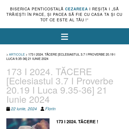
BISERICA PENTICOSTALĂ
CEZAREEA
I REŞIŢA I „SĂ
TRĂIEŞTI ÎN PACE, ŞI PACEA SĂ FIE CU CASA TA ŞI CU
TOT CE ESTE AL TĂU !”
>
ARTICOLE
>
173 I 2024. TĂCERE [ECLESIASTUL 3.7 I PROVERBE 20.19 I
LUCA 9.35-36] 21 IUNIE 2024
173 I 2024. TĂCERE
[Eclesiastul 3.7 I Proverbe
20.19 I Luca 9.35-36] 21
Iunie 2024
22 iunie, 2024
Florin
173 I 2024. TĂCERE !