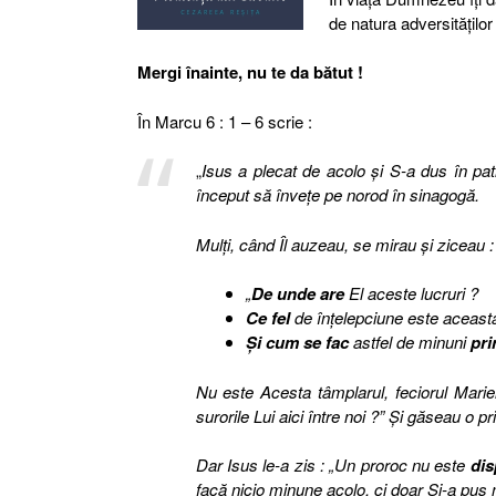
de natura adversităţilor 
Mergi înainte, nu te da bătut !
În Marcu 6 : 1 – 6 scrie :
„
Isus a plecat de acolo şi S-a dus în pat
început să înveţe pe norod în sinagogă.
Mulţi, când Îl auzeau, se mirau şi ziceau :
„
De unde are
El aceste lucruri ?
Ce fel
de înţelepciune este aceasta
Şi cum se fac
astfel de minuni
pri
Nu este Acesta tâmplarul, feciorul Mariei, 
surorile Lui aici între noi ?” Şi găseau o pr
Dar Isus le-a zis : „Un proroc nu este
dis
facă nicio minune acolo, ci doar Şi-a pus m