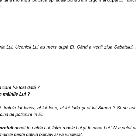
!
ria Lui. Ucenicii Lui au mers după El. Când a venit ziua Sabatului, 
 care I-a fost dată ?
n mâinile Lui ?
fratele lui Iacov, al lui Iose, al lui Iuda şi al lui Simon ? Şi nu sun
icină de poticnire în El.
preţuit
decât în patria Lui, între rudele Lui şi în casa Lui.” N-a putut s
âinile peste câţiva bolnavi şi i-a vindecat.