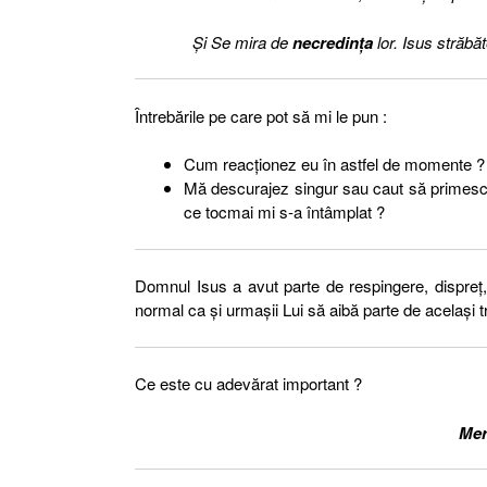
Şi Se mira de
necredinţa
lor. Isus străbă
Întrebările pe care pot să mi le pun :
Cum reacţionez eu în astfel de momente ?
Mă descurajez singur sau caut să primesc 
ce tocmai mi s-a întâmplat ?
Domnul Isus a avut parte de respingere, dispreţ, f
normal ca şi urmaşii Lui să aibă parte de acelaşi
Ce este cu adevărat important ?
Mer