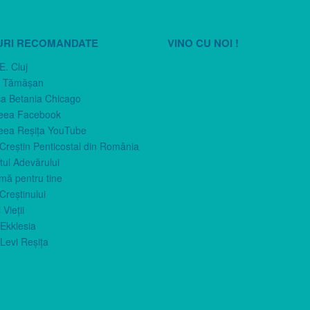
URI RECOMANDATE
VINO CU NOI !
E. Cluj
n Tămăşan
ca Betania Chicago
eea Facebook
eea Reşiţa YouTube
 Creştin Penticostal din România
ul Adevărului
imă pentru tine
Creştinului
 Vieţii
Ekklesia
Levi Reşiţa