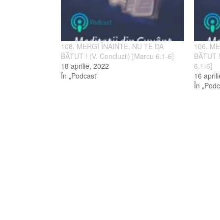
108. MERGI ÎNAINTE, NU TE DA
106. ME
BĂTUT ! (V. Concluzii) [Marcu 6.1-6]
BĂTUT !
18 aprilie, 2022
6.1-6]
În „Podcast”
16 april
În „Podc