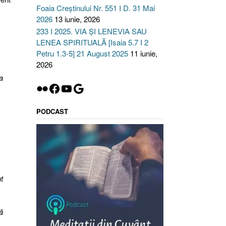
Foaia Creștinului Nr. 551 I D. 31 Mai
2026
13 iunie, 2026
233 I 2025. VIA ȘI LENEVIA SAU
LENEA SPIRITUALĂ [Isaia 5.7 I 2
Petru 1.3-5] 21 August 2025
11 iunie,
2026
a
Flickr
Facebook
YouTube
Google
PODCAST
t
ă