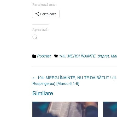
Partajează asta:
Partajează
Apreciază:
Încarc...
Podcast
103. MERGI ÎNAINTE
,
dispreţ
,
Mar
Post
←
104. MERGI ÎNAINTE, NU TE DA BĂTUT ! (II.
navigation
Respingerea) [Marcu 6.1-6]
Similare