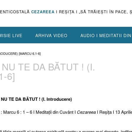
PENTICOSTALĂ
CEZAREEA
I REŞIŢA I „SĂ TRĂIEŞTI ÎN PACE, 
ISIE LIVE
ARHIVA VIDEO
AUDIO I MEDITATII DI
TRODUCERE) [MARCU 6.1-6]
NU TE DA BĂTUT ! (I.
1-6]
NU TE DA BĂTUT ! (I. Introducere)
 : Marcu 6 : 1 – 6 I Meditaţii din Cuvânt I
Cezareea
I Reşiţa I 13 Aprili
ă tăria morală şi puterea spirituală pentru a merge mai departe, indife