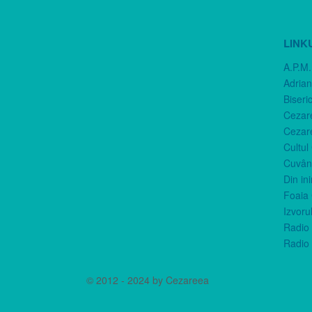
LINK
A.P.M.
Adria
Biseri
Cezar
Cezar
Cultul
Cuvânt
Din in
Foaia 
Izvorul
Radio 
Radio 
© 2012 - 2024 by Cezareea