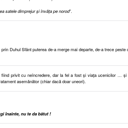
tea satele dimprejur şi învăţa pe norod
”.
prin Duhul Sfânt puterea de-a merge mai departe, de-a trece peste
iind privit cu neîncredere, dar la fel a fost şi viaţa ucenicilor … şi
 tratament asemănător (chiar dacă doar uneori).
gi înainte, nu te da bătut !