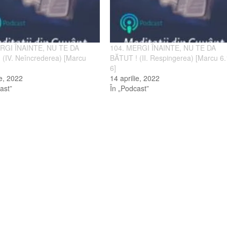
RGI ÎNAINTE, NU TE DA
104. MERGI ÎNAINTE, NU TE DA
 (IV. Neîncrederea) [Marcu
BĂTUT ! (II. Respingerea) [Marcu 6.
6]
ie, 2022
14 aprilie, 2022
ast”
În „Podcast”