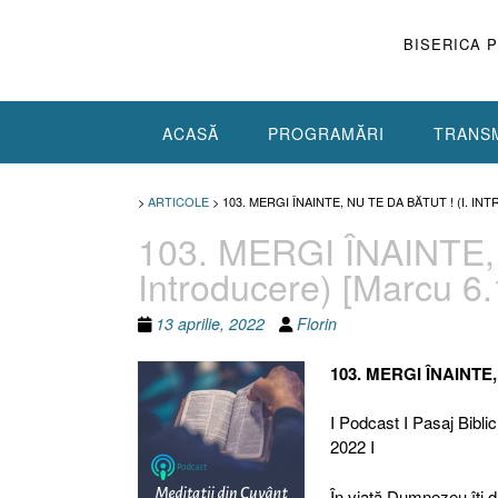
Skip
to
BISERICA 
content
ACASĂ
PROGRAMĂRI
TRANSM
>
ARTICOLE
>
103. MERGI ÎNAINTE, NU TE DA BĂTUT ! (I. IN
103. MERGI ÎNAINTE, 
Introducere) [Marcu 6.
13 aprilie, 2022
Florin
103. MERGI ÎNAINTE, 
I Podcast I Pasaj Biblic
2022 I
În viaţă Dumnezeu îţi d