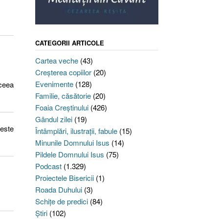
CATEGORII ARTICOLE
Cartea veche
(43)
Creşterea copiilor
(20)
Evenimente
(128)
 ceea
Familie, căsătorie
(20)
Foaia Creştinului
(426)
Gândul zilei
(19)
 este
Întâmplări, ilustraţii, fabule
(15)
Minunile Domnului Isus
(14)
Pildele Domnului Isus
(75)
Podcast
(1.329)
Proiectele Bisericii
(1)
Roada Duhului
(3)
Schiţe de predici
(84)
Ştiri
(102)