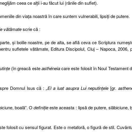
neglijăm ceea ce alţii i-au făcut lui (rănile din suflet).
domeniile din viaţa noastră în care suntem vulnerabili, lipsiţi de putere.
le vătămate
scrie că :
parte, şi bolile noastre, pe de alta, se află ceva ce Scriptura numeşt
pentru sufletele vătămate, Editura Discipolul, Cluj – Napoca, 2006, p
utinţe
(în greacă este
asthéneia
care este folosit în Noul Testament 
despre Domnul Isus că :
„El a luat asupra Lui neputinţele
[gr
. asthen
biciune, boală”. O
definiție
este aceasta : lipsă de putere, slăbiciune, 
te folosit cu sensul figurat. Este o metaforă, o figură de stil. Cuvântu