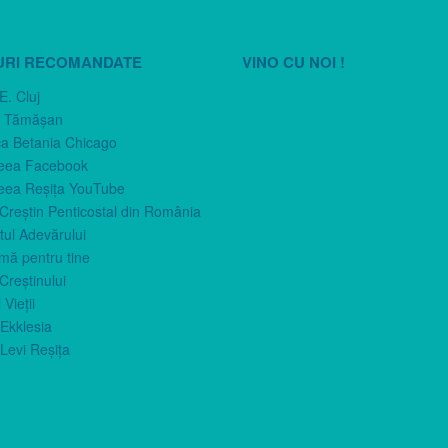
URI RECOMANDATE
VINO CU NOI !
E. Cluj
n Tămăşan
ca Betania Chicago
eea Facebook
eea Reşiţa YouTube
 Creştin Penticostal din România
ul Adevărului
imă pentru tine
Creştinului
 Vieţii
Ekklesia
Levi Reşiţa