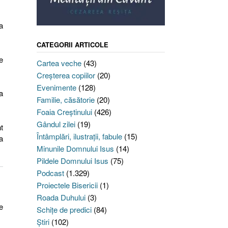
a
CATEGORII ARTICOLE
e
Cartea veche
(43)
Creşterea copiilor
(20)
Evenimente
(128)
a
Familie, căsătorie
(20)
Foaia Creştinului
(426)
Gândul zilei
(19)
t
Întâmplări, ilustraţii, fabule
(15)
a
Minunile Domnului Isus
(14)
Pildele Domnului Isus
(75)
Podcast
(1.329)
Proiectele Bisericii
(1)
Roada Duhului
(3)
e
Schiţe de predici
(84)
Ştiri
(102)