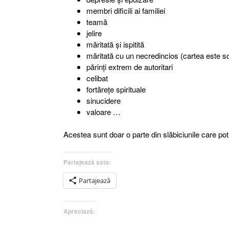
membri dificili ai familiei
teamă
jelire
măritată şi ispitită
măritată cu un necredincios (cartea este sc
părinţi extrem de autoritari
celibat
fortăreţe spirituale
sinucidere
valoare …
Acestea sunt doar o parte din slăbiciunile care pot 
Partajează asta:
Partajează
Apreciază: