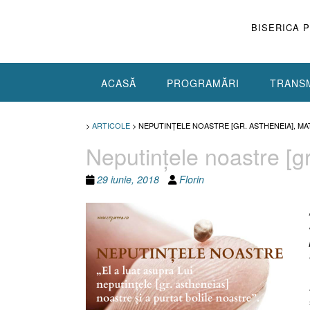
Skip
to
BISERICA 
content
ACASĂ
PROGRAMĂRI
TRANSM
>
ARTICOLE
>
NEPUTINŢELE NOASTRE [GR. ASTHENEIA], MAT
Neputinţele noastre [gr
29 iunie, 2018
Florin