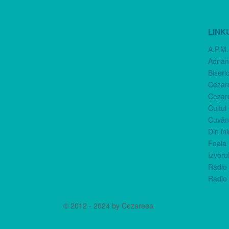
LINK
A.P.M.
Adria
Biseri
Cezar
Cezar
Cultul
Cuvânt
Din in
Foaia 
Izvorul
Radio 
Radio 
© 2012 - 2024 by Cezareea