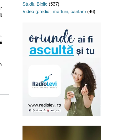
Studiu Biblic
(537)
r
Video (predici, mărturii, cântări)
(46)
t
.
i
,