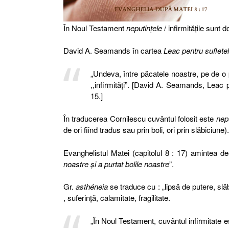
În Noul Testament
neputinţele
/ infirmităţile sunt 
David A. Seamands în cartea
Leac pentru suflete
„Undeva, între păcatele noastre, pe de o 
,,infirmităţi”. [David A. Seamands, Leac 
15.]
În traducerea Cornilescu cuvântul folosit este
nep
de ori fiind tradus sau prin boli, ori prin slăbiciune).
Evanghelistul Matei (capitolul 8 : 17) amintea 
noastre şi a purtat bolile noastre
”.
Gr.
asthéneia
se traduce cu : „lipsă de putere, slă
, suferință, calamitate, fragilitate.
„În Noul Testament, cuvântul infirmitate es