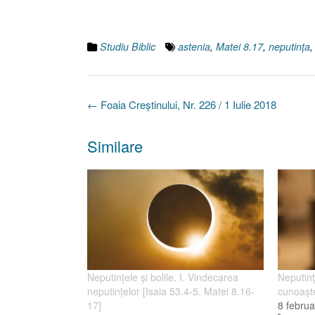
Studiu Biblic
astenia
,
Matei 8.17
,
neputinţa
Post
←
Foaia Creştinului, Nr. 226 / 1 Iulie 2018
navigation
Similare
Neputinţele şi bolile, I. Vindecarea
Neputinţe
neputinţelor [Isaia 53.4-5, Matei 8.16-
cunoaşte
17]
8 februa