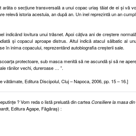
pot arăta o secţiune transversală a unui copac uriaş tăiat de ei şi vă vo
re relevă istoria acestuia, an după an. Un inel reprezintă un an cumpli
inel indicând lovitura unui trăsnet. Apoi câţiva ani de creştere normală
iată şi copacul aproape distrus. Altul indică atacul sălbatic al unu
e în inima copacului, reprezentând autobiografia creşterii sale.
b scoarţa protectoare, sub masca menită să ne ascundă şi să ne apere
i ale rănilor vechi, dureroase … ”.
 vătămate, Editura Discipolul, Cluj – Napoca, 2006, pp. 15 – 16.]
neputinţe ? Vom reda o listă preluată din cartea
Consiliere la masa din
hardt, Editura Agape, Făgăraş) :