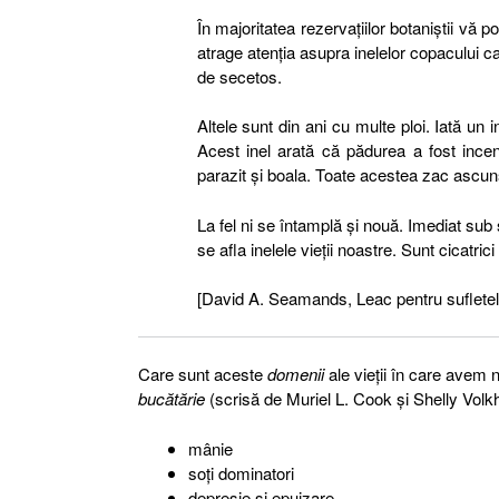
În majoritatea rezervaţiilor botaniştii vă 
atrage atenţia asupra inelelor copacului ca
de secetos.
Altele sunt din ani cu multe ploi. Iată un 
Acest inel arată că pădurea a fost incend
parazit şi boala. Toate acestea zac ascuns
La fel ni se întamplă şi nouă. Imediat su
se afla inelele vieţii noastre. Sunt cicatric
[David A. Seamands, Leac pentru sufletele
Care sunt aceste
domenii
ale vieţii în care avem 
bucătărie
(scrisă de Muriel L. Cook şi Shelly Volk
mânie
soţi dominatori
depresie şi epuizare