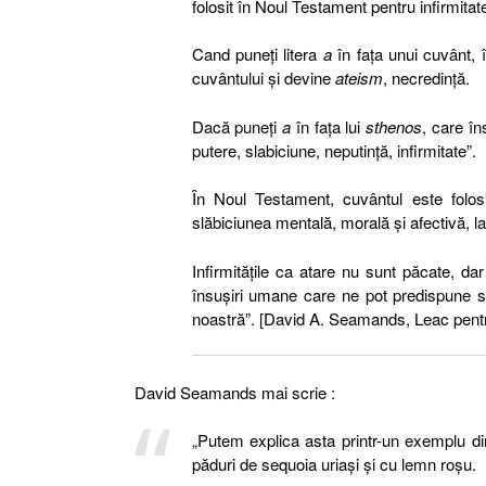
folosit în Noul Testament pentru infirmitat
Cand puneţi litera
a
în faţa unui cuvânt, î
cuvântului şi devine
ateism
, necredinţă.
Dacă puneţi
a
în faţa lui
sthenos
, care în
putere, slabiciune, neputinţă, infirmitate”.
În Noul Testament, cuvântul este folosi
slăbiciunea mentală, morală şi afectivă, la
Infirmităţile ca atare nu sunt păcate, da
însuşiri umane care ne pot predispune 
noastră”.
[David A. Seamands, Leac pentru 
David Seamands mai scrie :
„Putem explica asta printr-un exemplu din
păduri de sequoia uriaşi şi cu lemn roşu.