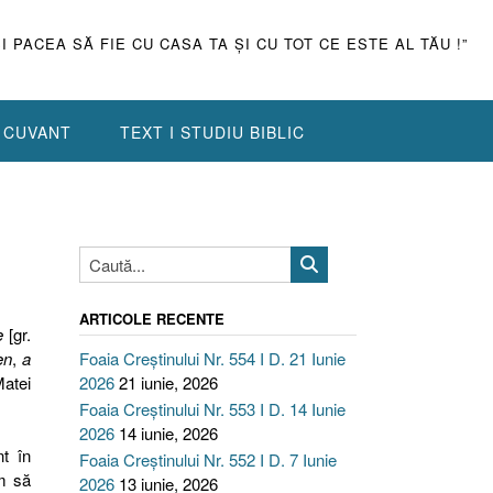
ŞI PACEA SĂ FIE CU CASA TA ŞI CU TOT CE ESTE AL TĂU !”
N CUVANT
TEXT I STUDIU BIBLIC
ARTICOLE RECENTE
e
[gr.
en
,
a
Foaia Creștinului Nr. 554 I D. 21 Iunie
Matei
2026
21 iunie, 2026
Foaia Creștinului Nr. 553 I D. 14 Iunie
2026
14 iunie, 2026
t în
Foaia Creștinului Nr. 552 I D. 7 Iunie
em să
2026
13 iunie, 2026