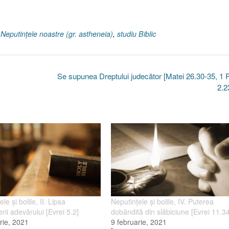
,
Neputinţele noastre (gr. astheneia)
,
studiu Biblic
Se supunea Dreptului judecător [Matei 26.30-35, 1 
2.2
le şi bolile, II. Lipsa
Neputinţele şi bolile, IV. Puterea
rii adevărului [Evrei 5.2]
dobândită din slăbiciune [Evrei 11.3
rie, 2021
9 februarie, 2021