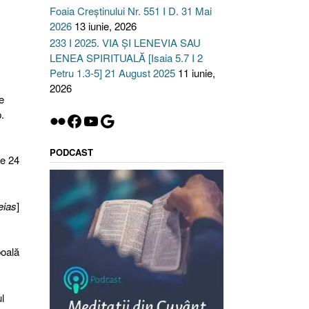
Foaia Creștinului Nr. 551 I D. 31 Mai
2026
13 iunie, 2026
233 I 2025. VIA ȘI LENEVIA SAU
LENEA SPIRITUALĂ [Isaia 5.7 I 2
Petru 1.3-5] 21 August 2025
11 iunie,
2026
e
.
Flickr
Facebook
YouTube
Google
PODCAST
de 24
eias
]
boală
l