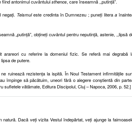
e fiind antonimul cuvântului
sthenos
, care înseamnă ,,putinţă”.
l negaţi.
Teismul
este credinta în Dumnezeu ; puneţi litera
a
înainte
seamnă „putinţă”, obţineţi cuvântul pentru neputinţă, astenie, ,,lipsă d
t arareori cu referire la domeniul fizic. Se referă mai degrabă l
 lipsa de putere.
r ne ruinează rezistenţa la ispită. În Noul Testament
infirmităţile sun
sau împinge să păcătuim, uneori fără o
alegere conştientă din parte
sufletele vătămate, Editura Discipolul, Cluj – Napoca, 2006, p. 52.]
 natură. Dacă veţi vizita Vestul îndepărtat, veţi ajunge la faimoasel