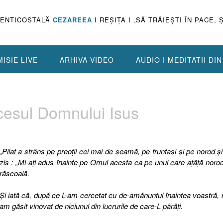
PENTICOSTALĂ
CEZAREEA
I REŞIŢA I „SĂ TRĂIEŞTI ÎN PACE, 
ISIE LIVE
ARHIVA VIDEO
AUDIO I MEDITATII DI
cesul Domnului Isus
„
Pilat a strâns pe preoţii cei mai de seamă, pe fruntaşi şi pe norod şi
zis : „Mi-aţi adus înainte pe Omul acesta ca pe unul care aţâţă norod
răscoală.
Şi iată că, după ce L-am cercetat cu de-amănuntul înaintea voastră, 
am găsit vinovat de niciunul din lucrurile de care-L pârâţi.