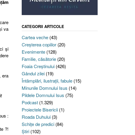
văţăm
 care
CATEGORII ARTICOLE
şi va
Cartea veche
(43)
Creşterea copiilor
(20)
ci şi
Evenimente
(128)
edere
Familie, căsătorie
(20)
Foaia Creştinului
(426)
Gândul zilei
(19)
, era
Întâmplări, ilustraţii, fabule
(15)
Minunile Domnului Isus
(14)
Pildele Domnului Isus
(75)
t
Podcast
(1.329)
Proiectele Bisericii
(1)
pus :
Roada Duhului
(3)
Schiţe de predici
(84)
te ?!
Ştiri
(102)