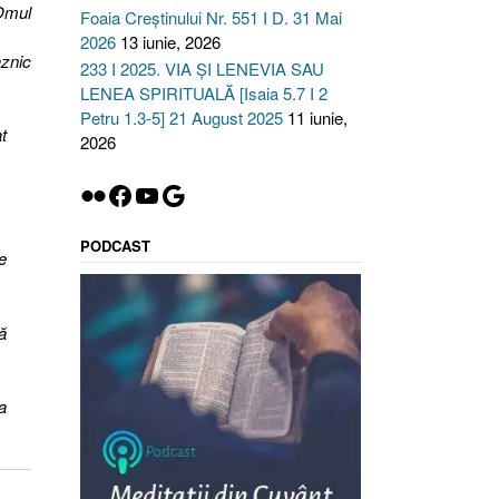
 Omul
Foaia Creștinului Nr. 551 I D. 31 Mai
2026
13 iunie, 2026
aznic
233 I 2025. VIA ȘI LENEVIA SAU
LENEA SPIRITUALĂ [Isaia 5.7 I 2
Petru 1.3-5] 21 August 2025
11 iunie,
t
2026
Flickr
Facebook
YouTube
Google
PODCAST
e
ă
a