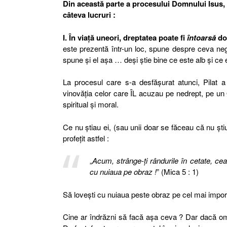
Din această parte a procesului Domnului Isus, 
câteva lucruri :
I. În viaţă uneori, dreptatea poate fi
întoarsă
doa
este prezentă într-un loc, spune despre ceva neg
spune şi el aşa … deşi ştie bine ce este alb şi ce 
La procesul care s-a desfăşurat atunci, Pilat a
vinovăţia celor care ÎL acuzau pe nedrept, pe u
spiritual şi moral.
Ce nu ştiau ei, (sau unii doar se făceau că nu ştiu
profeţit astfel :
„
Acum, strânge-ţi rândurile în cetate, cea
cu nuiaua pe obraz !
” (Mica 5 : 1)
Să loveşti cu nuiaua peste obraz pe cel mai importa
Cine ar îndrăzni să facă aşa ceva ? Dar dacă om