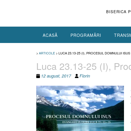
Skip
to
BISERICA 
content
ACASĂ
PROGRAMĂRI
TRANSM
>
ARTICOLE
>
LUCA 23.13-25 (I), PROCESUL DOMNULUI ISUS
Luca 23.13-25 (I), Pro
12 august, 2017
Florin