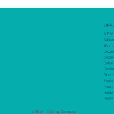
LINK
A.P.M.
Adria
Biseri
Cezar
Cezar
Cultul
Cuvânt
Din in
Foaia 
Izvorul
Radio 
Radio 
© 2012 - 2024 by Cezareea