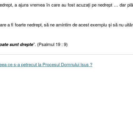
rept, a ajuns vremea în care au fost acuzaţi pe nedrept … dar pl
are a fi foarte nedrept, să ne amintim de acest exemplu şi să nu uit
oate sunt drepte
”. (Psalmul 19 : 9)
 ceea ce s-a petrecut la Procesul Domnului Isus ?