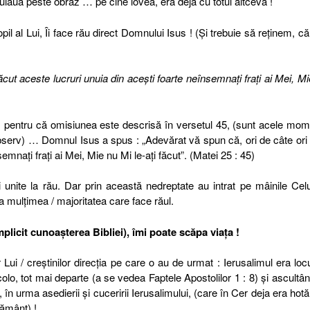
 nuiaua peste obraz … pe cine lovea, era deja cu totul altceva !
opil al Lui, Îi face rău direct Domnului Isus ! (Şi trebuie să reţinem, că 
ăcut aceste lucruri unuia din aceşti foarte neînsemnaţi fraţi ai Mei, Mi
rău, pentru că omisiunea este descrisă în versetul 45, (sunt acele mo
bserv) … Domnul Isus a spus : „Adevărat vă spun că, ori de câte ori 
emnaţi fraţi ai Mei, Mie nu Mi le-aţi făcut”. (Matei 25 : 45)
ii unite la rău. Dar prin această nedreptate au intrat pe mâinile Cel
 la mulţimea / majoritatea care face răul.
plicit cunoaşterea Bibliei), îmi poate scăpa viaţa !
ui / creştinilor direcţia pe care o au de urmat : Ierusalimul era loc
olo, tot mai departe (a se vedea Faptele Apostolilor 1 : 8) şi ascultâ
 urma asedierii şi cuceririi Ierusalimului, (care în Cer deja era hotă
ământ) ! .