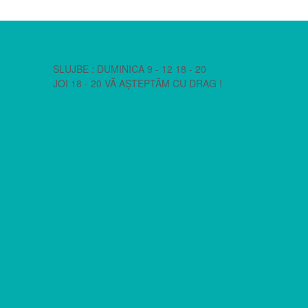
SLUJBE : DUMINICA 9 - 12 18 - 20
JOI 18 - 20 VĂ AȘTEPTĂM CU DRAG !