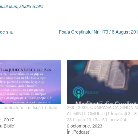
ului Isus
,
studiu Biblic
 ce s-a
Foaia Creştinului Nr. 179 / 6 August 20
u Judecătorul Lui Isus (I) [Ioan
269 I 2023. CUMPĂNA CA SINONI
AL MINȚII OMULUI [1 Împărați 3.16
ie, 2017
28 I Luca 23.13–16 I Iacov 2.4]
u Biblic”
6 octombrie, 2023
În „Podcast”