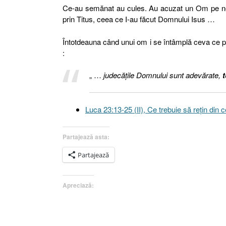
Ce-au semănat au cules. Au acuzat un Om pe ned
prin Titus, ceea ce I-au făcut Domnului Isus …
Întotdeauna când unui om i se întâmplă ceva ce p
:
„ …
judecăţile Domnului sunt adevărate,
t
Luca 23:13-25 (II), Ce trebuie să reţin din
Partajează asta:
Partajează
Apreciază: