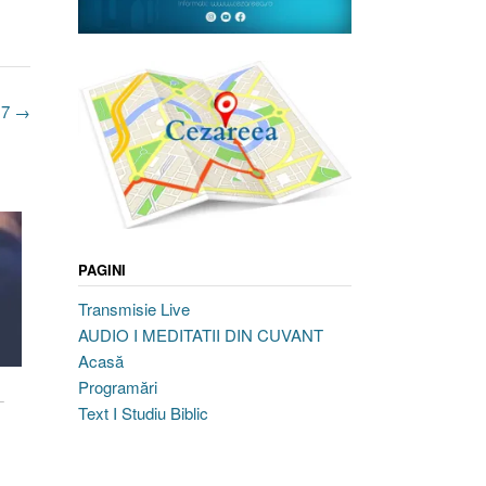
17
→
PAGINI
Transmisie Live
AUDIO I MEDITATII DIN CUVANT
Acasă
M
Programări
–
Text I Studiu Biblic