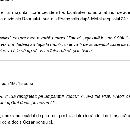
ei, al majorităţii care decide într-o localitate) nu au aflat nici de ac
de cuvintele Domnului Isus din Evanghelia după Matei (capitolul 24 :
iirii”, despre care a vorbit prorocul Daniel, „aşezată în Locul Sfânt” 
e vor fi în Iudeea să fugă la munţi ; cine va fi pe acoperişul casei să n
 cine va fi la câmp să nu se întoarcă să-şi ia haina
”.
Ioan 19 : 15 scrie :
e-L !” „Să răstignesc pe „Împăratul vostru” ?”, le-a zis Pilat. Preoţii ce
t împărat decât pe cezarul !
”
care s-au lepădat de prooroc, pentru a intra în rândul lumii, aşa că 
e ce-a decis Cezar pentru ei.