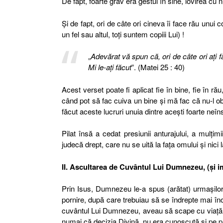
De fapt, foarte grav era gestul în sine, lovirea cu
Şi de fapt, ori de câte ori cineva îi face rău unui c
un fel sau altul, toţi suntem copiii Lui) !
„
Adevărat vă spun că, ori de câte ori aţi f
Mi le-aţi făcut
”. (Matei 25 : 40)
Acest verset poate fi aplicat fie în bine, fie în 
când pot să fac cuiva un bine şi mă fac că nu-l o
făcut aceste lucruri unuia dintre aceşti foarte neîns
Pilat însă a cedat presiunii anturajului, a mulţim
judecă drept, care nu se uită la faţa omului şi nici
II. Ascultarea de Cuvântul Lui Dumnezeu, (şi im
Prin Isus, Dumnezeu le-a spus (arătat) urmaşilor L
pornire, după care trebuiau să se îndrepte mai înc
cuvântul Lui Dumnezeu, aveau să scape cu viaţă, în
numai că decizia Divină, nu era cunoscută şi pe p