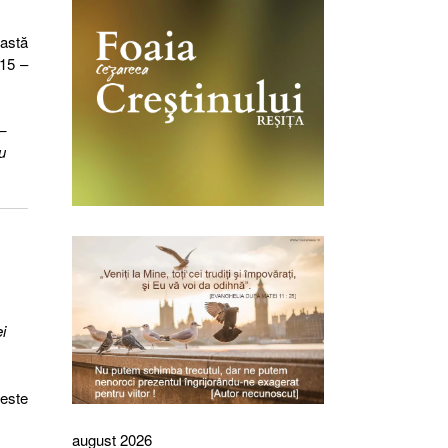
eastă
 15 –
–
u
i
peste
august 2026