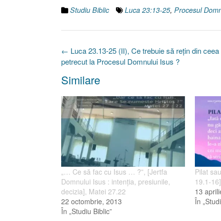
Studiu Biblic
Luca 23:13-25
,
Procesul Domn
Post
←
Luca 23.13-25 (II), Ce trebuie să reţin din ceea
navigation
petrecut la Procesul Domnului Isus ?
Similare
„… Ce să fac cu Isus … ?”, [Jertfa
Pilat sa
Domnului Isus : intenţia, presiunile,
19.1-16]
decizia], Matei 27.22
13 april
22 octombrie, 2013
În „Studi
În „Studiu Biblic”