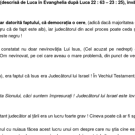
(descrisă de Luca în Evanghelia după Luca 22 : 63 – 23 : 25), în
r datorită faptului, că democraţia o cere
, (adică dacă majoritatea
ru că de fapt este alb), iar judecătorul din acel proces poate ceda 
este negru !
 constatat nu doar nevinovăţia Lui Isus, (Cel acuzat pe nedrept) 
n Om nevinovat, pe cei care aveau o mare problemă, din punct de v
), era faptul că Isus era Judecătorul lui Israel ! În Vechiul Testament
ta Sionului, căci suntem împresuraţi ! Judecătorul lui Israel este lovi
nt judecător al ţării era un lucru foarte grav ! Cineva poate că ar fi s
ul cu nuiaua făcea acest lucru unui om despre care nu ştia cine es