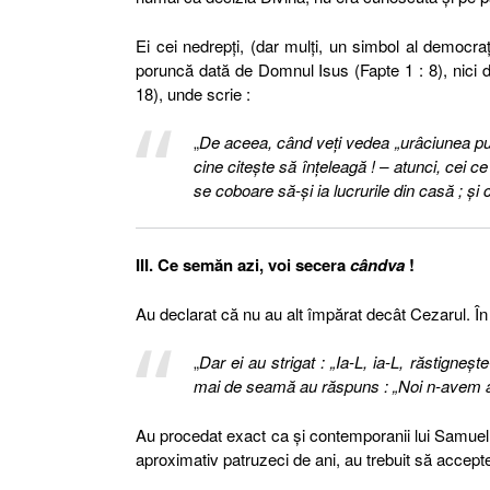
Ei cei nedrepţi, (dar mulţi, un simbol al democraţi
poruncă dată de Domnul Isus (Fapte 1 : 8), nici 
18), unde scrie :
„
De aceea, când veţi vedea „urâciunea pust
cine citeşte să înţeleagă ! – atunci, cei c
se coboare să-şi ia lucrurile din casă ; şi
III. Ce semăn azi, voi secera
cândva
!
Au declarat că nu au alt împărat decât Cezarul. În 
„
Dar ei au strigat : „Ia-L, ia-L, răstigneşt
mai de seamă au răspuns : „Noi n-avem al
Au procedat exact ca şi contemporanii lui Samuel, 
aproximativ patruzeci de ani, au trebuit să accept