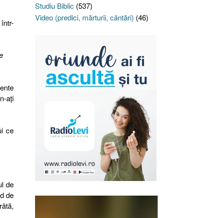
Studiu Biblic
(537)
Video (predici, mărturii, cântări)
(46)
într-
e
mente
n-aţi
ui ce
ul de
nd de
râtă,