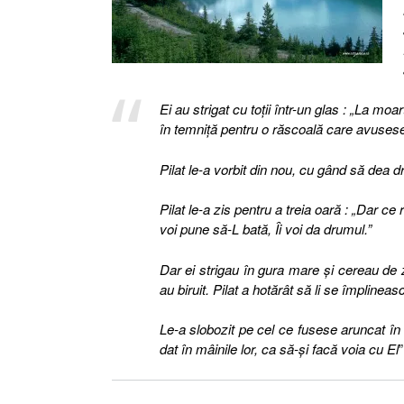
Ei au strigat cu toţii într-un glas : „La 
în temniţă pentru o răscoală care avusese 
Pilat le-a vorbit din nou, cu gând să dea dr
Pilat le-a zis pentru a treia oară : „Dar c
voi pune să-L bată, Îi voi da drumul.”
Dar ei strigau în gura mare şi cereau de zo
au biruit. Pilat a hotărât să li se împlinea
Le-a slobozit pe cel ce fusese aruncat în 
dat în mâinile lor, ca să-şi facă voia cu El
”