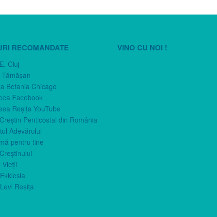
URI RECOMANDATE
VINO CU NOI !
E. Cluj
n Tămăşan
ca Betania Chicago
eea Facebook
eea Reşiţa YouTube
 Creştin Penticostal din România
ul Adevărului
imă pentru tine
Creştinului
 Vieţii
Ekklesia
Levi Reşiţa