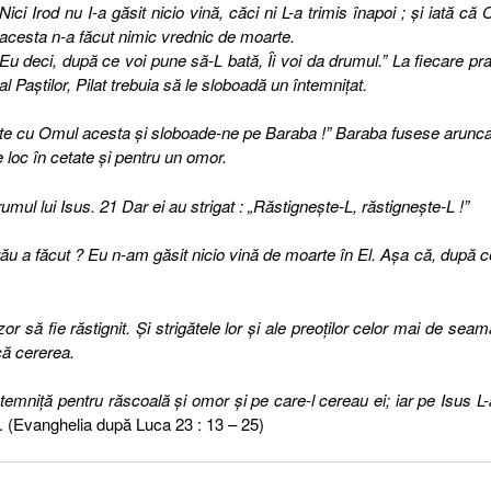
Nici Irod nu I-a găsit nicio vină, căci ni L-a trimis înapoi ; şi iată că
acesta n-a făcut nimic vrednic de moarte.
Eu deci, după ce voi pune să-L bată, Îi voi da drumul.” La fiecare pr
al Paştilor, Pilat trebuia să le sloboadă un întemniţat.
moarte cu Omul acesta şi sloboade-ne pe Baraba !” Baraba fusese arunca
loc în cetate şi pentru un omor.
umul lui Isus. 21 Dar ei au strigat : „Răstigneşte-L, răstigneşte-L !”
e rău a făcut ? Eu n-am găsit nicio vină de moarte în El. Aşa că, după c
r să fie răstignit. Şi strigătele lor şi ale preoţilor celor mai de seam
scă cererea.
temniţă pentru răscoală şi omor şi pe care-l cereau ei; iar pe Isus L-
. (Evanghelia după Luca 23 : 13 – 25)