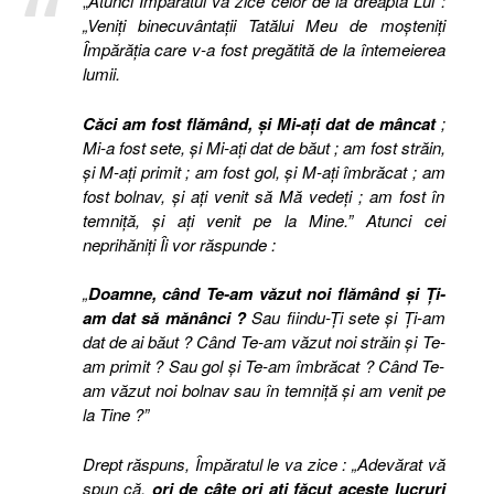
„
Atunci Împăratul va zice celor de la dreapta Lui :
„Veniţi binecuvântaţii Tatălui Meu de moşteniţi
Împărăţia care v-a fost pregătită de la întemeierea
lumii.
Căci am fost flămând, şi Mi-aţi dat de mâncat
;
Mi-a fost sete, şi Mi-aţi dat de băut ; am fost străin,
şi M-aţi primit ; am fost gol, şi M-aţi îmbrăcat ; am
fost bolnav, şi aţi venit să Mă vedeţi ; am fost în
temniţă, şi aţi venit pe la Mine.” Atunci cei
neprihăniţi Îi vor răspunde :
„
Doamne, când Te-am văzut noi flămând şi Ţi-
am dat să mănânci ?
Sau fiindu-Ţi sete şi Ţi-am
dat de ai băut ? Când Te-am văzut noi străin şi Te-
am primit ? Sau gol şi Te-am îmbrăcat ? Când Te-
am văzut noi bolnav sau în temniţă şi am venit pe
la Tine ?”
Drept răspuns, Împăratul le va zice : „Adevărat vă
spun că,
ori de câte ori aţi făcut aceste lucruri