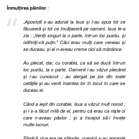
Înmulţirea pâinilor
:
„
Apostolii s-au adunat la Isus şi I-au spus tot ce
făcuseră şi tot ce învăţaseră pe oameni. Isus le-a
zis :
„Veniţi singuri la o parte, într-un loc pustiu, şi
odihniţi-vă puţin.” Căci erau mulţi care veneau şi
se duceau, şi ei n-aveau vreme nici să mănânce.
Au plecat, dar, cu corabia, ca să se ducă într-un
loc pustiu, la o parte. Oamenii i-au văzut plecând
şi i-au cunoscut ; au alergat pe jos din toate
cetăţile şi au venit înaintea lor în locul în care se
duceau ei.
Când a ieşit din corabie, Isus a văzut mult norod ;
şi I s-a făcut milă de ei, pentru că erau ca nişte oi
care n-aveau păstor ; şi a început să-i înveţe
multe lucruri.
Fiindcă ziua era pe sfârşite, ucenicii s-au apropiat