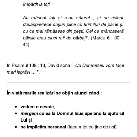
împărţit la toţi.
Au mâncat toţi şi s-au săturat ; şi au ridicat
douăsprezece coşuri pline cu firimituri de pâine şi
cu ce mai rămăsese din peşti. Cei ce mâncaseră
pâinile erau cinci mii de bărbaţi
”. (Marcu 6 : 30 –
44)
În Psalmul 108 : 13, David scria : „
Cu Dumnezeu vom face
mari isprăvi
… ”.
În viaţă marile realizări se obţin atunci când :
vedem o nevoie
,
mergem
cu ea la Domnul Isus apelând la ajutorul
Lui
şi
ne implicăm personal
(facem tot ce ţine de noi).