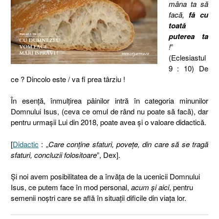
mâna ta să
facă,
fă cu
toată
puterea ta
!
”
(Eclesiastul
9 : 10) De
ce ? Dincolo este / va fi prea târziu !
În esenţă, înmulţirea pâinilor intră în categoria minunilor
Domnului Isus, (ceva ce omul de rând nu poate să facă), dar
pentru urmaşii Lui din 2018, poate avea şi o valoare didactică.
[
Didactic
: „
Care conține sfaturi, povețe, din care să se tragă
sfaturi, concluzii folositoare
”, Dex].
Şi noi avem posibilitatea de a învăţa de la ucenicii Domnului
Isus, ce putem face în mod personal,
acum şi aici
, pentru
semenii noştri care se află în situaţii dificile din viaţa lor.