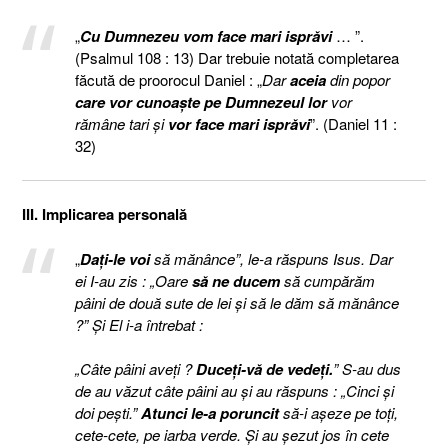
„
Cu Dumnezeu vom face mari isprăvi
… ”.
(Psalmul 108 : 13) Dar trebuie notată completarea
făcută de proorocul Daniel : „
Dar
aceia
din popor
care vor cunoaşte pe Dumnezeul lor
vor
rămâne tari şi
vor face mari isprăvi
”. (Daniel 11 :
32)
III. Implicarea personală
„
Daţi-le voi
să mănânce”, le-a răspuns Isus. Dar
ei I-au zis : „Oare
să ne ducem
să cumpărăm
pâini de două sute de lei şi să le dăm să mănânce
?” Şi El i-a întrebat :
„Câte pâini aveţi ?
Duceţi-vă de vedeţi.
” S-au dus
de au văzut câte pâini au şi au răspuns : „Cinci şi
doi peşti.”
Atunci le-a poruncit
să-i aşeze pe toţi,
cete-cete, pe iarba verde. Şi au şezut jos în cete