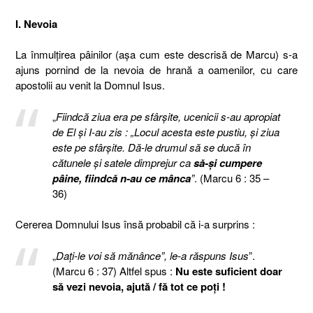
I. Nevoia
La înmulţirea pâinilor (aşa cum este descrisă de Marcu) s-a
ajuns pornind de la nevoia de hrană a oamenilor, cu care
apostolii au venit la Domnul Isus.
„
Fiindcă ziua era pe sfârşite, ucenicii s-au apropiat
de El şi I-au zis : „Locul acesta este pustiu, şi ziua
este pe sfârşite. Dă-le drumul să se ducă în
cătunele şi satele dimprejur ca
să-şi cumpere
pâine, fiindcă n-au ce mânca
”
. (Marcu 6 : 35 –
36)
Cererea Domnului Isus însă probabil că i-a surprins :
„
Daţi-le voi să mănânce”, le-a răspuns Isus
”.
(Marcu 6 : 37) Altfel spus :
Nu este suficient doar
să vezi nevoia, ajută / fă tot ce poţi !