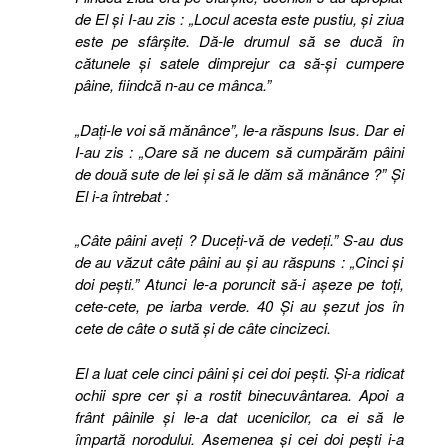
de El şi I-au zis : „Locul acesta este pustiu, şi ziua
este pe sfârşite. Dă-le drumul să se ducă în
cătunele şi satele dimprejur ca să-şi cumpere
pâine, fiindcă n-au ce mânca.”
„Daţi-le voi să mănânce”, le-a răspuns Isus. Dar ei
I-au zis : „Oare să ne ducem să cumpărăm pâini
de două sute de lei şi să le dăm să mănânce ?” Şi
El i-a întrebat :
„Câte pâini aveţi ? Duceţi-vă de vedeţi.” S-au dus
de au văzut câte pâini au şi au răspuns : „Cinci şi
doi peşti.”
Atunci le-a poruncit să-i aşeze pe toţi,
cete-cete, pe iarba verde. 40 Şi au şezut jos în
cete de câte o sută şi de câte cincizeci.
El a luat cele cinci pâini şi cei doi peşti. Şi-a ridicat
ochii spre cer şi a rostit binecuvântarea. Apoi a
frânt pâinile şi le-a dat ucenicilor, ca ei să le
împartă norodului. Asemenea şi cei doi peşti i-a