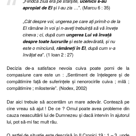
„
Fiindcă ziua era pe sfârşite,
ucenicii s-au
apropiat de El
şi I-au zis
…”. (Marcu 6 : 35)
„
Cât despre voi, ungerea pe care aţi primit-o de la
El rămâne în voi şi n-aveţi trebuinţă să vă înveţe
cineva ; ci, după cum
ungerea Lui vă învaţă
despre toate lucrurile
şi este adevărată, şi nu
este o minciună,
rămâneţi în El
, după cum v-a
învăţat ea
”. (1 Ioan 2 : 27)
Decizia de-a satisface nevoia cuiva poate porni de la
compasiune care este un : „Sentiment de înțelegere și de
compătimire față de suferințele și nenorocirile cuiva ; milă ;
compătimire ; milostenie”. (Nodex, 2002)
Dar aici trebuie să accentăm un mare adevăr. Contează pe
cine vreau să ajut ! De ce ? Omul poate avea probleme din
cauza neascultării lui de Dumnezeu şi dacă intervin în ajutorul
lui, pot să-mi fac mult rău.
O astfel de situaţie este descrisă în II Cronici 19 : 1 – 3, unde