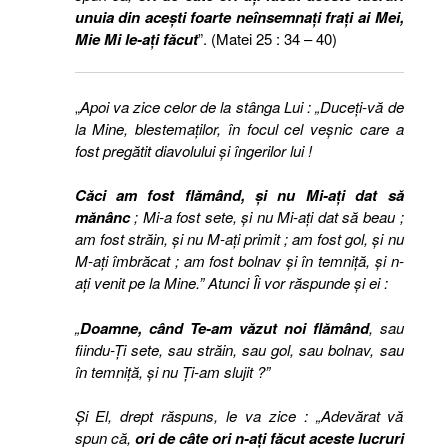
unuia din aceşti foarte neînsemnaţi fraţi ai Mei,
Mie Mi le-aţi făcut
”. (Matei 25 : 34 – 40)
„
Apoi va zice celor de la stânga Lui : „Duceţi-vă de
la Mine, blestemaţilor, în focul cel veşnic care a
fost pregătit diavolului şi îngerilor lui !
Căci am fost flămând, şi nu Mi-aţi dat să
mănânc
; Mi-a fost sete, şi nu Mi-aţi dat să beau ;
am fost străin, şi nu M-aţi primit ; am fost gol, şi nu
M-aţi îmbrăcat ; am fost bolnav şi în temniţă, şi n-
aţi venit pe la Mine.” Atunci Îi vor răspunde şi ei :
„
Doamne, când Te-am văzut noi flămând
, sau
fiindu-Ţi sete, sau străin, sau gol, sau bolnav, sau
în temniţă, şi nu Ţi-am slujit ?”
Şi El, drept răspuns, le va zice : „Adevărat vă
spun că,
ori de câte ori n-aţi făcut aceste lucruri