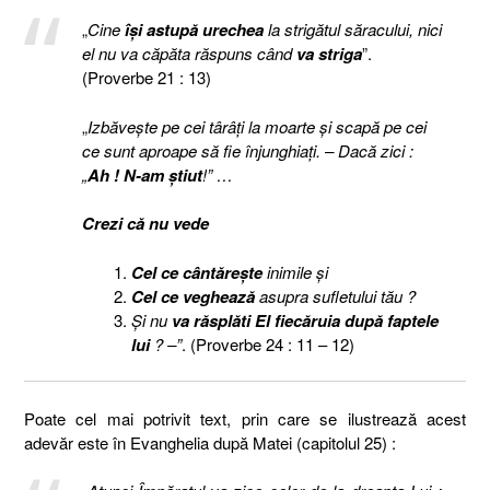
„
Cine
îşi astupă urechea
la strigătul săracului, nici
el nu va căpăta răspuns când
va striga
”.
(Proverbe 21 : 13)
„
Izbăveşte pe cei târâţi la moarte şi scapă pe cei
ce sunt aproape să fie înjunghiaţi. – Dacă zici :
„
Ah ! N-am ştiut
!” …
Crezi că nu vede
Cel ce cântăreşte
inimile şi
Cel ce veghează
asupra sufletului tău ?
Şi nu
va răsplăti El fiecăruia după faptele
lui
? –”
. (Proverbe 24 : 11 – 12)
Poate cel mai potrivit text, prin care se ilustrează acest
adevăr este în Evanghelia după Matei (capitolul 25) :