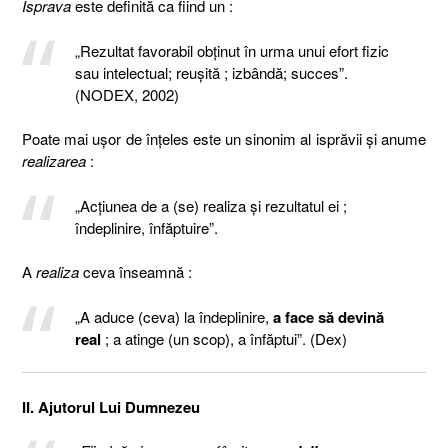
Isprava
este definită ca fiind un :
„Rezultat favorabil obținut în urma unui efort fizic
sau intelectual; reușită ; izbândă; succes”.
(NODEX, 2002)
Poate mai uşor de înţeles este un sinonim al isprăvii şi anume
realizarea
:
„Acțiunea de a (se) realiza și rezultatul ei ;
îndeplinire, înfăptuire”.
A
realiza
ceva înseamnă :
„A aduce (ceva) la îndeplinire,
a face să devină
real
; a atinge (un scop), a înfăptui”. (Dex)
II. Ajutorul Lui Dumnezeu