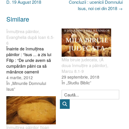
navigation
D. 19 August 2018
Concluzii : ucenicii Domnului
Isus, noi cei din 2018
→
Similare
Înmulţirea pâinilor,
Evanghelia după Ioan 6.5-
6
Înainte de înmulţirea
pâinilor : “Isus ... a zis lui
Mila biruie judecata, (A
Filip : “De unde avem să
doua înmulţire a pâinilor),
cumpărăm pâini ca să
Marcu 8.1-9
mănânce oamenii
29 septembrie, 2018
aceştia?” Spunea lucrul
4 martie, 2012
În „Studiu Biblic”
acesta ca să-l încerce,
În „Minunile Domnului
pentru că ştia ce are de
Isus”
gând să facă.” (Ioan 6 : 5,
6) “Cum ar putea cineva
să sature cu pâine pe…
Înmulţirea pâinilor [Ioan