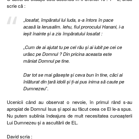
scrie că :
„
Iosafat, împăratul lui Iuda, s-a întors în pace
acasă la Ierusalim. Iehu, fiul prorocului Hanani, i-a
ieşit înainte şi a zis împăratului Iosafat :
„Cum de ai ajutat tu pe cel rău şi ai iubit pe cei ce
urăsc pe Domnul ? Din pricina aceasta este
mâniat Domnul pe tine.
Dar tot se mai găseşte şi ceva bun în tine, căci ai
înlăturat din ţară idolii şi ţi-ai pus inima să caute pe
Dumnezeu
”.
Ucenicii când au observat o nevoie, în primul rând s-au
apropiat de Domnul Isus şi apoi au făcut ceea ce El le-a spus.
Nu putem sublinia îndeajuns de mult necesitatea cunoaşterii
Lui Dumnezeu şi a ascultării de EL.
David scria :