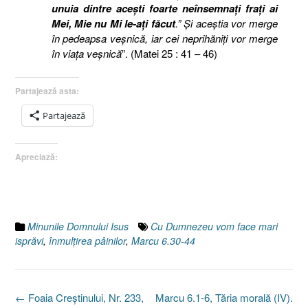
unuia dintre aceşti foarte neînsemnaţi fraţi ai
Mei, Mie nu Mi le-aţi făcut
.” Şi aceştia vor merge
în pedeapsa veşnică, iar cei neprihăniţi vor merge
în viaţa veşnică
”. (Matei 25 : 41 – 46)
Partajează asta:
Partajează
Apreciază:
Minunile Domnului Isus
Cu Dumnezeu vom face mari
isprăvi
,
înmulţirea pâinilor
,
Marcu 6.30-44
Post
←
Foaia Creştinului, Nr. 233,
Marcu 6.1-6, Tăria morală (IV).