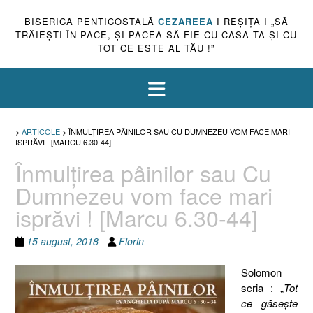
BISERICA PENTICOSTALĂ
CEZAREEA
I REŞIŢA I „SĂ
TRĂIEŞTI ÎN PACE, ŞI PACEA SĂ FIE CU CASA TA ŞI CU
TOT CE ESTE AL TĂU !”
>
ARTICOLE
>
ÎNMULŢIREA PÂINILOR SAU CU DUMNEZEU VOM FACE MARI
ISPRĂVI ! [MARCU 6.30-44]
Înmulţirea pâinilor sau Cu
Dumnezeu vom face mari
isprăvi ! [Marcu 6.30-44]
15 august, 2018
Florin
Solomon
scria : „
Tot
ce găseşte