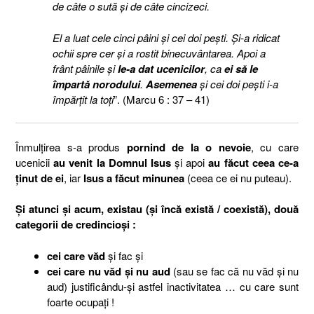
de câte o sută şi de câte cincizeci.
El a luat cele cinci pâini şi cei doi peşti. Şi-a ridicat
ochii spre cer şi a rostit binecuvântarea. Apoi a
frânt pâinile şi
le-a dat ucenicilor
, ca
ei să le
împartă norodului
.
Asemenea
şi cei doi peşti i-a
împărţit la toţi
”. (Marcu 6 : 37 – 41)
Înmulţirea s-a produs
pornind de la o nevoie
, cu care
ucenicii
au venit la Domnul Isus
şi apoi
au făcut ceea ce-a
ţinut de ei
, iar
Isus a făcut minunea
(ceea ce ei nu puteau).
Şi atunci şi acum, existau (şi încă există / coexistă), două
categorii de credincioşi :
cei care văd
şi fac şi
cei care nu văd şi nu aud
(sau se fac că nu văd şi nu
aud) justificându-şi astfel inactivitatea … cu care sunt
foarte ocupaţi !