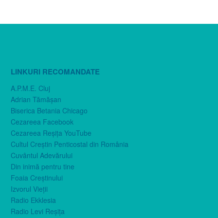
LINKURI RECOMANDATE
A.P.M.E. Cluj
Adrian Tămăşan
Biserica Betania Chicago
Cezareea Facebook
Cezareea Reşiţa YouTube
Cultul Creştin Penticostal din România
Cuvântul Adevărului
Din inimă pentru tine
Foaia Creştinului
Izvorul Vieţii
Radio Ekklesia
Radio Levi Reşiţa