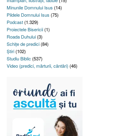
Întâmplări, ilustraţii, fabule
(15)
Minunile Domnului Isus
(14)
Pildele Domnului Isus
(75)
Podcast
(1.329)
Proiectele Bisericii
(1)
Roada Duhului
(3)
Schiţe de predici
(84)
Ştiri
(102)
Studiu Biblic
(537)
Video (predici, mărturii, cântări)
(46)