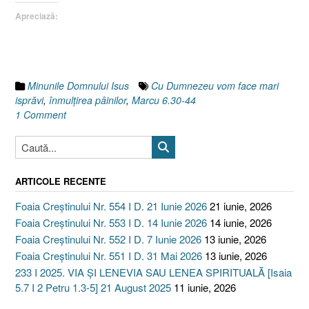
vom
Apreciază:
face
mari
isprăvi
!
[Marcu
Minunile Domnului Isus
Cu Dumnezeu vom face mari
6.30-
isprăvi
,
înmulţirea pâinilor
,
Marcu 6.30-44
44]”
1 Comment
ARTICOLE RECENTE
Foaia Creștinului Nr. 554 I D. 21 Iunie 2026
21 iunie, 2026
Foaia Creștinului Nr. 553 I D. 14 Iunie 2026
14 iunie, 2026
Foaia Creștinului Nr. 552 I D. 7 Iunie 2026
13 iunie, 2026
Foaia Creștinului Nr. 551 I D. 31 Mai 2026
13 iunie, 2026
233 I 2025. VIA ȘI LENEVIA SAU LENEA SPIRITUALĂ [Isaia
5.7 I 2 Petru 1.3-5] 21 August 2025
11 iunie, 2026