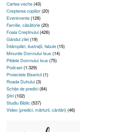
Cartea veche
(43)
Creşterea copiilor
(20)
Evenimente
(128)
Familie, căsătorie
(20)
Foaia Creştinului
(426)
Gândul zilei
(19)
Întâmplări, ilustraţii, fabule
(15)
Minunile Domnului Isus
(14)
Pildele Domnului Isus
(75)
Podcast
(1.329)
Proiectele Bisericii
(1)
Roada Duhului
(3)
Schiţe de predici
(84)
Ştiri
(102)
Studiu Biblic
(537)
Video (predici, mărturii, cântări)
(46)