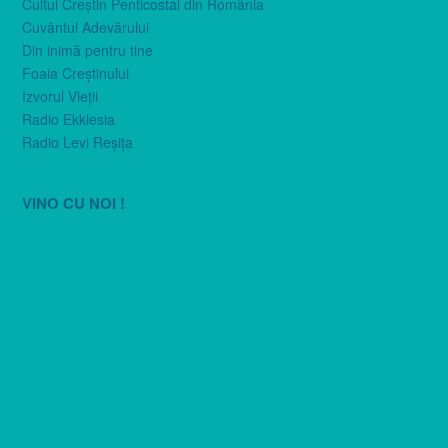
Cultul Creştin Penticostal din România
Cuvântul Adevărului
Din inimă pentru tine
Foaia Creştinului
Izvorul Vieţii
Radio Ekklesia
Radio Levi Reşiţa
VINO CU NOI !