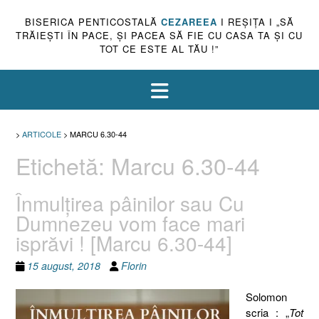
BISERICA PENTICOSTALĂ
CEZAREEA
I REŞIŢA I „SĂ
TRĂIEŞTI ÎN PACE, ŞI PACEA SĂ FIE CU CASA TA ŞI CU
TOT CE ESTE AL TĂU !”
>
ARTICOLE
>
MARCU 6.30-44
Etichetă:
Marcu 6.30-44
Înmulţirea pâinilor sau Cu
Dumnezeu vom face mari
isprăvi ! [Marcu 6.30-44]
15 august, 2018
Florin
Solomon
scria : „
Tot