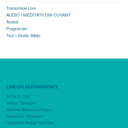
Transmisie Live
AUDIO I MEDITATII DIN CUVANT
Acasă
Programări
Text I Studiu Biblic
LINKURI RECOMANDATE
A.P.M.E. Cluj
Adrian Tămăşan
Biserica Betania Chicago
Cezareea Facebook
Cezareea Reşiţa YouTube