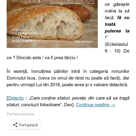
ce găseşte
mâna ta să
facă,
fă cu
toată
puterea ta
!
”
(Eclesiastul
9 : 10) De
ce ? Dincolo este / va fi prea târziu !
În esenţă, înmulţirea pâinilor intră în categoria minunilor
Domnului Isus, (ceva ce omul de rând nu poate să facă), dar
pentru urmaşii Lui din 2018, poate avea şi o valoare didactică.
[
Didactic
: „
Care conține sfaturi, povețe, din care să se tragă
„Înmulţirea
sfaturi, concluzii folositoare
”, Dex].
Continue reading
→
pâinilor
Partajează asta:
sau
Cu
Partajează
Dumnezeu