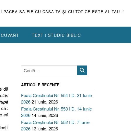
ŞI PACEA SĂ FIE CU CASA TA ŞI CU TOT CE ESTE AL TĂU !”
N CUVANT
TEXT I STUDIU BIBLIC
ARTICOLE RECENTE
le dă
ntări
Foaia Creștinului Nr. 554 I D. 21 Iunie
După
2026
21 iunie, 2026
 că :
Foaia Creștinului Nr. 553 I D. 14 Iunie
pe
să
2026
14 iunie, 2026
Foaia Creștinului Nr. 552 I D. 7 Iunie
ecţii
2026
13 iunie, 2026