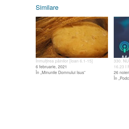
Similare
Înmulţirea pâinilor [Ioan 6.1-15]
330. NU
6 februarie, 2021
16.23 I 
În „Minunile Domnului Isus”
26 noie
În „Podc