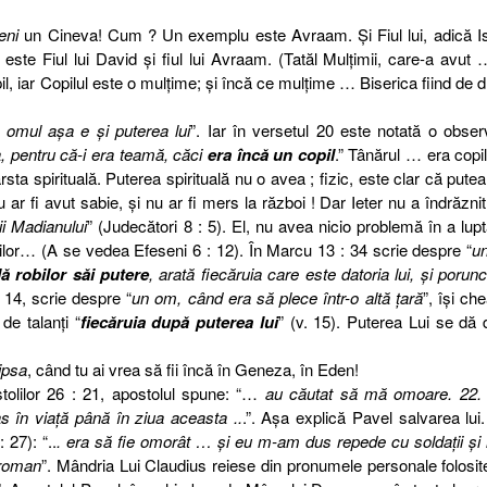
eni
un Cineva! Cum ? Un exemplu este Avraam. Şi Fiul lui, adică I
ste Fiul lui David şi fiul lui Avraam. (Tatăl Mulţimii, care-a avut
il, iar Copilul este o mulţime; şi încă ce mulţime … Biserica fiind de d
omul aşa e şi puterea lui
”. Iar în versetul 20 este notată o obser
, pentru că-i era teamă, căci
era încă un copil
.” Tânărul … era copi
sta spirituală. Puterea spirituală nu o avea ; fizic, este clar că putea
 ar fi avut sabie, şi nu ar fi mers la război ! Dar Ieter nu a îndrăznit
i Madianului
” (Judecători 8 : 5). El, nu avea nicio problemă în a lup
eniilor… (A se vedea Efeseni 6 : 12). În Marcu 13 : 34 scrie despre “
u
ă robilor săi putere
, arată fiecăruia care este datoria lui, şi porun
: 14, scrie despre “
un om, când era să plece într-o altă ţară
”, îşi c
de talanţi “
fiecăruia după puterea lui
” (v. 15). Puterea Lui se dă
ipsa
, când tu ai vrea să fii încă în Geneza, în Eden!
tolilor 26 : 21, apostolul spune: “…
au căutat să mă omoare. 22. 
s în viaţă până în ziua aceasta ..
.”. Aşa explică Pavel salvarea lui
 27): “..
. era să fie omorât … şi eu m-am dus repede cu soldaţii şi
 roman
”. Mândria Lui Claudius reiese din pronumele personale folosit