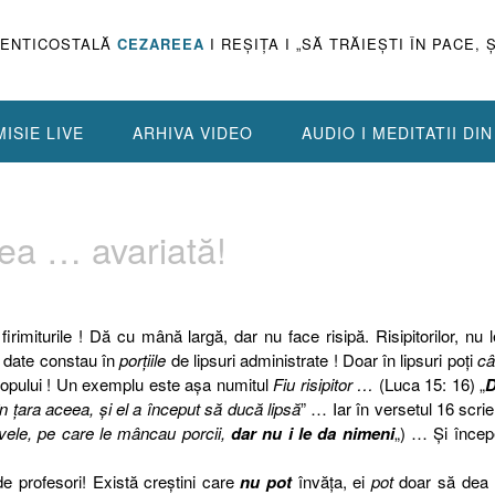
PENTICOSTALĂ
CEZAREEA
I REŞIŢA I „SĂ TRĂIEŞTI ÎN PACE, 
ISIE LIVE
ARHIVA VIDEO
AUDIO I MEDITATII DI
ea … avariată!
rimiturile ! Dă cu mână largă, dar nu face risipă. Risipitorilor, nu 
le date constau în
porţiile
de lipsuri administrate ! Doar în lipsuri poţi
câ
tropului ! Un exemplu este aşa numitul
Fiu risipitor …
(Luca 15: 16) „
în ţara aceea, şi el a început să ducă lipsă
” … Iar în versetul 16 scrie
ele, pe care le mâncau porcii,
dar nu i le da nimeni
„) … Şi înce
e profesori! Există creştini care
nu pot
învăţa, ei
pot
doar să dea l