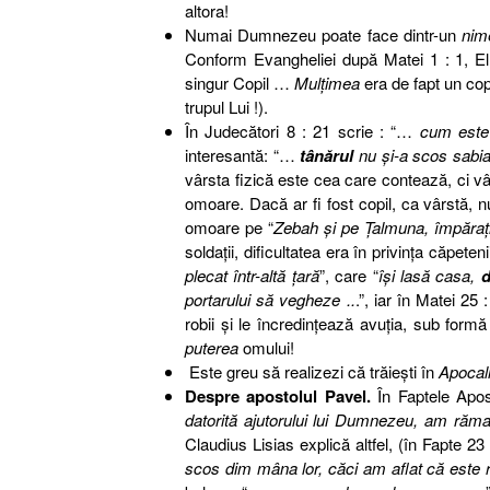
altora!
Numai Dumnezeu poate face dintr-un
nim
Conform Evangheliei după Matei 1 : 1, El e
singur Copil …
Mulţimea
era de fapt un cop
trupul Lui !).
În Judecători 8 : 21 scrie : “…
cum este 
interesantă: “…
tânărul
nu şi-a scos sabia
vârsta fizică este cea care contează, ci vâr
omoare. Dacă ar fi fost copil, ca vârstă, nu
omoare pe “
Zebah şi pe Ţalmuna, împăraţi
soldaţii, dificultatea era în privinţa căpet
plecat într-altă ţară
”, care “
îşi lasă casa,
d
portarului să vegheze ..
.”, iar în Matei 25 
robii şi le încredinţează avuţia, sub formă 
puterea
omului!
Este greu să realizezi că trăieşti în
Apocal
Despre apostolul Pavel.
În Faptele Apos
datorită ajutorului lui Dumnezeu, am răma
Claudius Lisias explică altfel, (în Fapte 23 :
scos dim mâna lor, căci am aflat că este