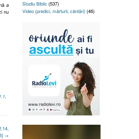
Studiu Biblic
(537)
mnă
a
Video (predici, mărturii, cântări)
(46)
zi nu
1.1
,
2.14,
3]
→