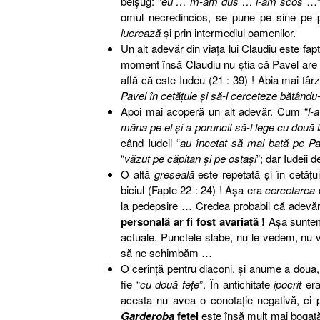
belşug: “
eu … m-am dus … l-am scos
…”
omul necredincios, se pune pe sine pe pr
lucrează
şi prin intermediul oamenilor.
Un alt adevăr din viaţa lui Claudiu este fa
moment însă Claudiu nu ştia că Pavel are 
află că este Iudeu (21 : 39) ! Abia mai tâ
Pavel în cetăţuie şi să-l cerceteze bătându-l
Apoi mai acoperă un alt adevăr. Cum “
l-
mâna pe el şi a poruncit să-l lege cu două la
când Iudeii “
au încetat să mai bată pe Pa
“
văzut pe căpitan şi pe ostaşi
”; dar Iudeii 
O altă
greşeală
este repetată şi în cetăţui
biciul (Fapte 22 : 24) ! Aşa era
cercetarea
la pedepsire … Credea probabil că adevărul
personală ar fi fost avariată !
Aşa suntem 
actuale. Punctele slabe, nu le vedem, nu
să ne schimbăm …
O cerinţă pentru diaconi, şi anume a doua, d
fie “
cu două feţe
”. În antichitate
ipocrit
era
acesta nu avea o conotaţie negativă, ci pu
Garderoba
feţei
este însă mult mai bogată