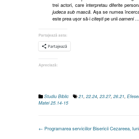
trei actori, care interpretau diferite pers
judeca sub mască
. Aşa se numea încercare
este prea uşor să-i
citeşti
pe unii
oameni
Partajează asta:
Partajează
Apreciază:
Studiu Biblic
21
,
22.24
,
23.27
,
26.21
,
Efese
Matei 25.14-15
Post
←
Programarea serviciilor Bisericii Cezareea, Iun
navigation