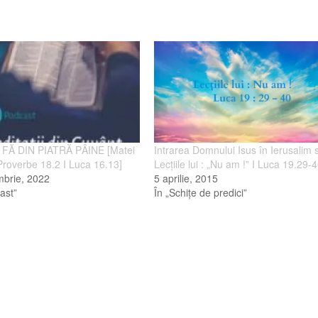
 FĂ DIN PIATRĂ PÂINE [Matei
Intrarea Domnului Isus în Ierusalim 
Proverbe 18.2 I Luca 16.13]
Lecţiile lui : „Nu am !” I Luca 19.29-
mbrie, 2022
5 aprilie, 2015
ast”
În „Schiţe de predici”