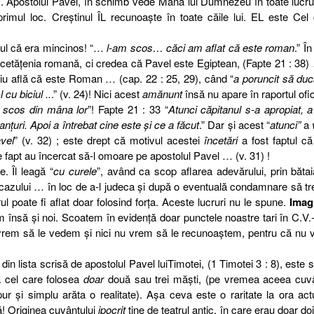
. Apostolul Pavel, în schimb vede Mâna lui Dumnezeu în toate lucrur
imul loc. Creştinul ÎL recunoaşte în toate căile lui. EL este Cel
ptul că era mincinos! “…
l-am scos… căci am aflat că este roman
.” Î
cetăţenia romană, ci credea că Pavel este Egiptean, (Fapte 21 : 38)
rziu află că este Roman … (cap. 22 : 25, 29), când “
a poruncit să du
 cu biciul ..
.” (v. 24)! Nici acest
amănunt
însă nu apare în raportul ofic
a scos din mâna lor
”! Fapte 21 : 33 “
Atunci căpitanul s-a apropiat, 
nţuri. Apoi a întrebat cine este şi ce a făcut
.” Dar şi acest “
atunci”
a
vel
” (v. 32) ; este drept că motivul acestei
încetări
a fost faptul că
de fapt au încercat să-l omoare pe apostolul Pavel … (v. 31) !
e. Îl leagă “
cu curele
”, având ca scop aflarea adevărului, prin băta
cazului … în loc de a-l judeca şi după o eventuală condamnare să t
 poate fi aflat doar folosind forţa. Aceste lucruri nu le spune.
Imag
însă şi noi. Scoatem în evidenţă doar punctele noastre tari în C.V.-
 vrem să le vedem şi nici nu vrem să le recunoaştem, pentru că nu
in lista scrisă de apostolul Pavel luiTimotei, (1 Timotei 3 : 8), este 
 cel care folosea
doar
două sau trei măşti, (pe vremea aceea cuvâ
r şi simplu arăta o realitate). Aşa ceva este o raritate la ora act
! Originea cuvântului
ipocrit
ţine de teatrul antic, în care erau doar do