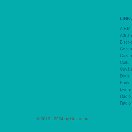
LINK
A.P.M.
Adria
Biseri
Cezar
Cezar
Cultul
Cuvânt
Din in
Foaia 
Izvorul
Radio 
Radio 
© 2012 - 2024 by Cezareea