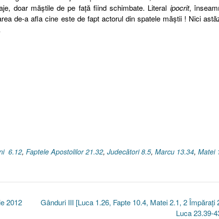
onaje, doar măştile de pe faţă fiind schimbate. Literal
ipocrit
, însea
a de-a afla cine este de fapt actorul din spatele măştii ! Nici astă
…
ni 6.12
,
Faptele Apostolilor 21.32
,
Judecători 8.5
,
Marcu 13.34
,
Matei 
ie 2012
Gânduri III [Luca 1.26, Fapte 10.4, Matei 2.1, 2 Împăraţi 
Luca 23.39-4