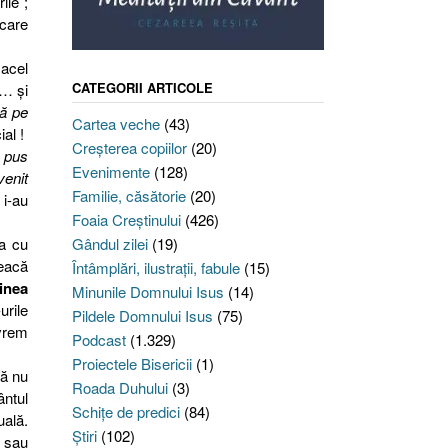
ile ;
 care
n acel
CATEGORII ARTICOLE
 … şi
că pe
Cartea veche
(43)
ial !
Creşterea copiilor
(20)
a pus
Evenimente
(128)
venit
Familie, căsătorie
(20)
 i-au
Foaia Creştinului
(426)
ia cu
Gândul zilei
(19)
reacă
Întâmplări, ilustraţii, fabule
(15)
inea
Minunile Domnului Isus
(14)
urile
Pildele Domnului Isus
(75)
 vrem
Podcast
(1.329)
Proiectele Bisericii
(1)
să nu
Roada Duhului
(3)
ntul
Schiţe de predici
(84)
uală.
Ştiri
(102)
i sau