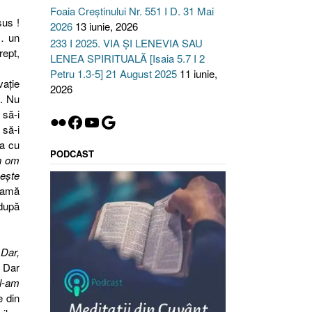
Foaia Creștinului Nr. 551 I D. 31 Mai
sus !
2026
13 iunie, 2026
 … un
233 I 2025. VIA ȘI LENEVIA SAU
rept,
LENEA SPIRITUALĂ [Isaia 5.7 I 2
Petru 1.3-5] 21 August 2025
11 iunie,
vaţie
2026
l. Nu
 să-i
Flickr
Facebook
YouTube
Google
 să-i
ta cu
PODCAST
n om
ceşte
heamă
 după
Dar,
. Dar
 l-am
e din