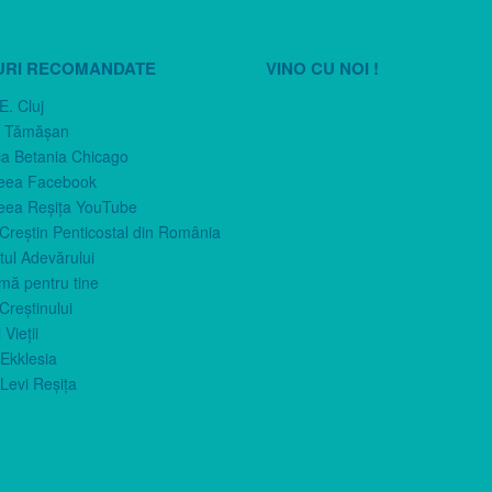
URI RECOMANDATE
VINO CU NOI !
E. Cluj
n Tămăşan
ca Betania Chicago
eea Facebook
eea Reşiţa YouTube
 Creştin Penticostal din România
ul Adevărului
imă pentru tine
Creştinului
 Vieţii
Ekklesia
Levi Reşiţa