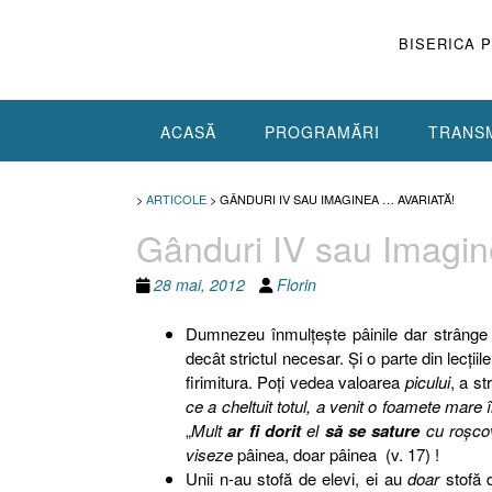
Skip
to
BISERICA 
content
ACASĂ
PROGRAMĂRI
TRANSM
>
ARTICOLE
>
GÂNDURI IV SAU IMAGINEA … AVARIATĂ!
Gânduri IV sau Imagin
28 mai, 2012
Florin
Dumnezeu înmulţeşte pâinile dar strânge fi
decât strictul necesar. Şi o parte din lecţii
firimitura. Poţi vedea valoarea
picului
, a s
ce a cheltuit totul, a venit o foamete mare 
„
Mult
ar fi dorit
el
să se sature
cu roşcov
viseze
pâinea, doar pâinea (v. 17) !
Unii n-au stofă de elevi, ei au
doar
stofă d