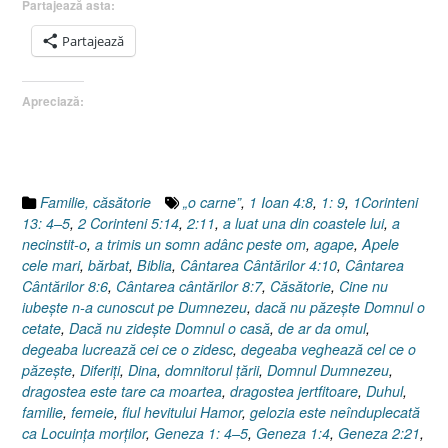
Partajează asta:
Partajează
Apreciază:
Familie, căsătorie
„o carne”
,
1 Ioan 4:8
,
1: 9
,
1Corinteni
13: 4–5
,
2 Corinteni 5:14
,
2:11
,
a luat una din coastele lui
,
a
necinstit-o
,
a trimis un somn adânc peste om
,
agape
,
Apele
cele mari
,
bărbat
,
Biblia
,
Cântarea Cântărilor 4:10
,
Cântarea
Cântărilor 8:6
,
Cântarea cântărilor 8:7
,
Căsătorie
,
Cine nu
iubeşte n-a cunoscut pe Dumnezeu
,
dacă nu păzeşte Domnul o
cetate
,
Dacă nu zideşte Domnul o casă
,
de ar da omul
,
degeaba lucrează cei ce o zidesc
,
degeaba veghează cel ce o
păzeşte
,
Diferiţi
,
Dina
,
domnitorul ţării
,
Domnul Dumnezeu
,
dragostea este tare ca moartea
,
dragostea jertfitoare
,
Duhul
,
familie
,
femeie
,
fiul hevitului Hamor
,
gelozia este neînduplecată
ca Locuinţa morţilor
,
Geneza 1: 4–5
,
Geneza 1:4
,
Geneza 2:21
,