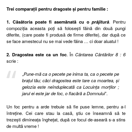
Trei comparaţii pentru dragoste şi pentru familie :
1. Căsătoria poate fi asemănată cu o
prăjitură
. Pentru
compoziţia aceasta poţi să foloseşti făină din două pungi
diferite, (care poate fi produsă de firme diferite), dar după ce
se face amestecul nu se mai vede făina … ci doar aluatul !
2. Dragostea este ca un foc
. În
Cântarea Cântărilor
8 : 6
scrie :
„
Pune-mă ca o pecete pe inima ta, ca o pecete pe
braţul tău; căci dragostea este tare ca moartea, şi
gelozia este neînduplecată ca Locuinţa morţilor ;
jarul ei este jar de foc, o flacără a Domnului
”.
Un foc pentru a arde trebuie să fie puse lemne, pentru a-l
întreţine. Cei care stau la casă, ştiu ce înseamnă să te
trezeşti dimineaţa îngheţat, după ce focul de-aseară s-a stins
de multă vreme !