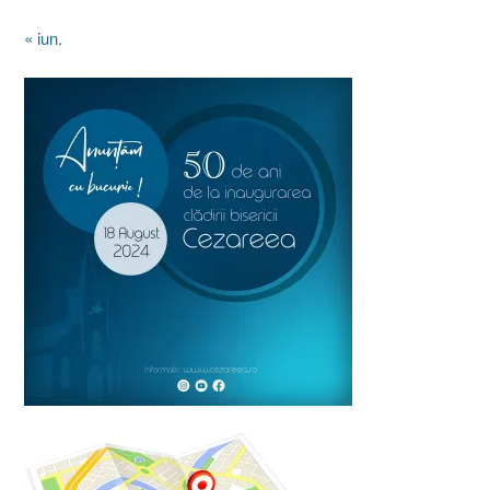
« iun.