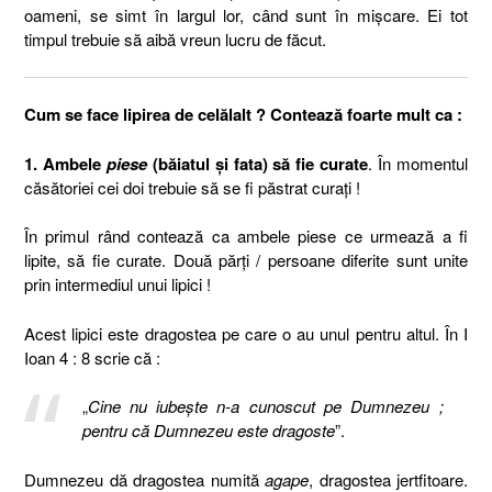
oameni, se simt în largul lor, când sunt în mişcare. Ei tot
timpul trebuie să aibă vreun lucru de făcut.
Cum se face lipirea de celălalt ? Contează foarte mult ca :
1. Ambele
piese
(băiatul şi fata) să fie curate
. În momentul
căsătoriei cei doi trebuie să se fi păstrat curaţi !
În primul rând contează ca ambele piese ce urmează a fi
lipite, să fie curate. Două părţi / persoane diferite sunt unite
prin intermediul unui lipici !
Acest lipici este dragostea pe care o au unul pentru altul. În I
Ioan 4 : 8 scrie că :
„
Cine nu iubeşte n-a cunoscut pe Dumnezeu ;
pentru că Dumnezeu este dragoste
”.
Dumnezeu dă dragostea numită
agape
, dragostea jertfitoare.