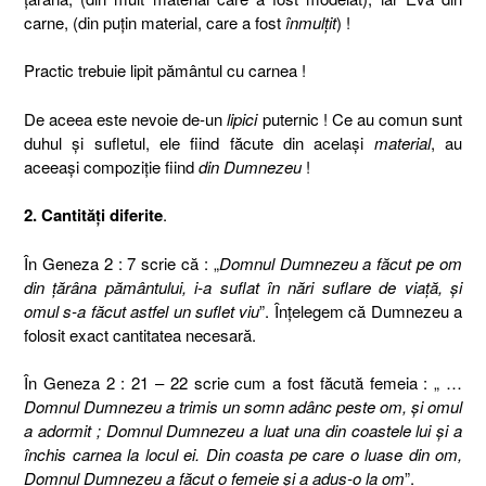
carne, (din puţin material, care a fost
înmulţit
) !
Practic trebuie lipit pământul cu carnea !
De aceea este nevoie de-un
lipici
puternic ! Ce au comun sunt
duhul şi sufletul, ele fiind făcute din acelaşi
material
, au
aceeaşi compoziţie fiind
din Dumnezeu
!
2. Cantităţi diferite
.
În Geneza 2 : 7 scrie că : „
Domnul Dumnezeu a făcut pe om
din ţărâna pământului, i-a suflat în nări suflare de viaţă, şi
omul s-a făcut astfel un suflet viu
”. Înţelegem că Dumnezeu a
folosit exact cantitatea necesară.
În Geneza 2 : 21 – 22 scrie cum a fost făcută femeia : „ …
Domnul Dumnezeu a trimis un somn adânc peste om, şi omul
a adormit ; Domnul Dumnezeu a luat una din coastele lui şi a
închis carnea la locul ei. Din coasta pe care o luase din om,
Domnul Dumnezeu a făcut o femeie şi a adus-o la om
”.