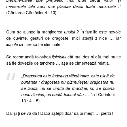
miresmele tale sunt mai plăcute decât toate miroznele !
”
(Cântarea Cântărilor 4 : 10)
Cum se ajunge la menţinerea
unului
? În familie este nevoie
de cuvinte, gesturi de dragoste, mici atenţii zilnice … iar
ieşirile
din fire să fie eliminate.
Se recomandă folosirea
lipiciului
cât mai des şi cât mai multe
să fie dovezile de tandreţe … aşa se cimentează relaţia.
„
Dragostea este îndelung răbdătoare, este plină de
bunătate ; dragostea nu pizmuieşte; dragostea nu
se laudă, nu se umflă de mândrie, nu se poartă
necuviincios, nu caută folosul său
… ”. (I Corinteni
13 : 4 – 5)
Dai şi ţi se va da ! Dacă aştepţi doar să primeşti … pierzi !