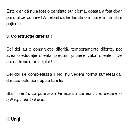
Este clar că nu a fost o cantitate suficientă, coasta a fost doar
punctul de pornire ! A trebuit să fie făcută o minune a înmulţirii
puţinului !
3. Construcţie diferită !
Cei doi au o construcţie diferită, temperamente diferite, pot
avea o educaţie diferită, precum şi unele valori diferite ! De
aceea trebuie mult lipici !
Cei doi se completează ! Noi nu vedem forma sufletească,
dar aşa este concepută familia !
Sfat :
Pentru ca ţărâna să fie una cu carnea … în fiecare zi
aplicaţi suficient lipici !
II. Uniţi.