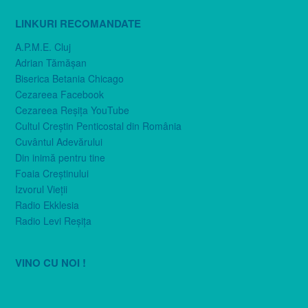
LINKURI RECOMANDATE
A.P.M.E. Cluj
Adrian Tămăşan
Biserica Betania Chicago
Cezareea Facebook
Cezareea Reşiţa YouTube
Cultul Creştin Penticostal din România
Cuvântul Adevărului
Din inimă pentru tine
Foaia Creştinului
Izvorul Vieţii
Radio Ekklesia
Radio Levi Reşiţa
VINO CU NOI !