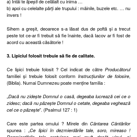
a) Întâi te
lipeşti
de celălalt cu inima …
b) apoi cu celelalte părţi ale trupului : mâinile, buzele etc. … nu
invers !
Sihem a greşit, deoarece s-a lăsat dus de poftă şi a trecut
peste tot ce-ar fi trebuit să fie înainte, dacă Iacov ar fi fost de
acord cu această căsătorie !
3. Lipiciul folosit trebuie să fie de calitate.
Ce lipici trebuie folosit ? Cel indicat de către
Producătorul
familiei şi trebuie folosit conform
Instrucţiunilor de folosire
,
(Biblia). Numai Dumnezeu poate menţine familia :
„
Dacă nu zideşte Domnul o casă, degeaba lucrează cei ce o
zidesc; dacă nu păzeşte Domnul o cetate, degeaba veghează
cel ce o păzeşte
”. (Psalmul 127 : 1)
Care este partea omului ? Mirele din
Cântarea Cântărilor
spunea : „
Ce lipici în dezmierdările tale, soro, mireaso !
Dezmierdările tale preţuiesc mai mult decât vinul, şi