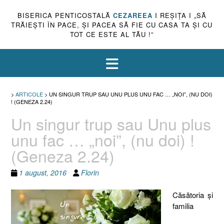
BISERICA PENTICOSTALĂ
CEZAREEA
I REŞIŢA I „SĂ
TRĂIEŞTI ÎN PACE, ŞI PACEA SĂ FIE CU CASA TA ŞI CU
TOT CE ESTE AL TĂU !”
>
ARTICOLE
>
UN SINGUR TRUP SAU UNU PLUS UNU FAC … „NOI”, (NU DOI)
! (GENEZA 2.24)
Un singur trup sau Unu plus
unu fac … „noi”, (nu doi) !
(Geneza 2.24)
1 august, 2016
Florin
Căsătoria şi
familia