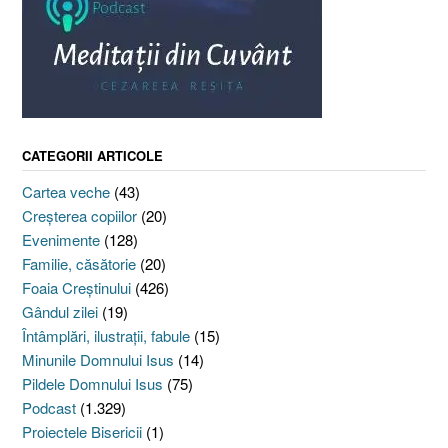
CATEGORII ARTICOLE
Cartea veche
(43)
Creşterea copiilor
(20)
Evenimente
(128)
Familie, căsătorie
(20)
Foaia Creştinului
(426)
Gândul zilei
(19)
Întâmplări, ilustraţii, fabule
(15)
Minunile Domnului Isus
(14)
Pildele Domnului Isus
(75)
Podcast
(1.329)
Proiectele Bisericii
(1)