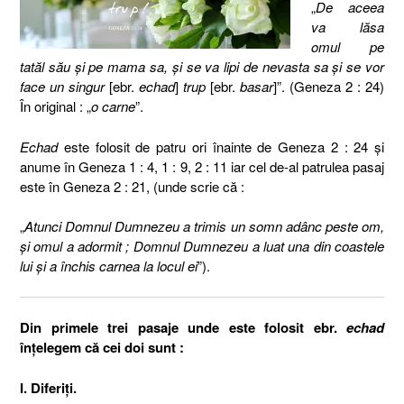
„
De aceea
va lăsa
omul pe
tatăl său şi pe mama sa, şi se va lipi de nevasta sa şi se vor
face un singur
[ebr.
echad
]
trup
[ebr.
basar
]”. (Geneza 2 : 24)
În original : „
o carne
”.
Echad
este folosit de patru ori înainte de Geneza 2 : 24 şi
anume în Geneza 1 : 4, 1 : 9, 2 : 11 iar cel de-al patrulea pasaj
este în Geneza 2 : 21, (unde scrie că :
„
Atunci Domnul
Dumnezeu a trimis un somn adânc peste om,
şi omul a adormit ; Domnul Dumnezeu a luat una din coastele
lui şi a închis carnea la locul ei
”).
Din primele trei pasaje unde este folosit ebr.
echad
înţelegem că cei doi sunt :
I. Diferiţi.