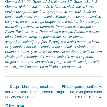
Geneza 2:21–22
,
Geneza 2:24
,
Geneza 2:7
,
Geneza 34:1–2
,
Geneza 49:4
,
i-a suflat în nări suflare de viaţă
,
Iacov
,
iubire
,
jarul ei este jar de foc
,
Lea
,
lipici puternic
,
mai mult decât un
sentimentGeneza 34:3
,
malurile
,
Materii prime diferite
,
năvalnic
ca apele
,
nu pot să stingă dragostea
,
o flacără a Domnului
,
pe
braţul tău
,
pe inima ta
,
pentru că Dumnezeu este dragoste
,
Pison
,
Psalmul 127:1
,
Pune-mă ca o pecete
,
Ruben
,
s-a culcat
,
să se fi păstrat curaţi
,
se găseşte aur
,
se vor face un
singur [ebr. echad] trup [ebr. Basar]
,
şi a închis carnea la locul
ei
,
şi omul a adormit
,
şi omul s-a făcut astfel
,
şi râurile n-ar
putea s-o înece
,
şi se va lipi de nevasta sa
,
Sihem
,
sufletul
,
ţara
Havila
,
ţărâna pământului
,
toate averile din casa lui pentru
dragoste
,
tot n-ar avea decât dispreţ
,
un act de voinţă
,
un suflet
viu
,
Uniţi
,
va lăsa omul pe tatăl său şi pe mama sa
Post
←
Despre bine, rău şi credinţă
Pilda bogatului nemilostiv,
navigation
sau Când totul pare a fi pierdut
Rugăciunea, Evanghelia după
! (Geneza 28.10-22)
Luca 16.19-31
→
Similare