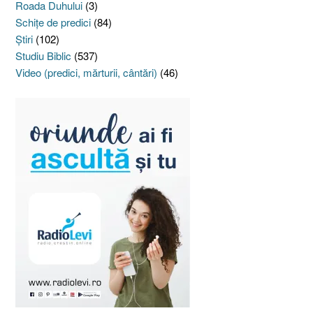
Roada Duhului
(3)
Schiţe de predici
(84)
Ştiri
(102)
Studiu Biblic
(537)
Video (predici, mărturii, cântări)
(46)