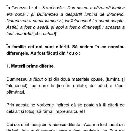
În Geneza 1 : 4 – 5 scrie că : „
Dumnezeu a văzut că lumina
era bună ; şi Dumnezeu a despărţit lumina de întuneric.
Dumnezeu a numit lumina zi, iar întunericul l-a numit noapte.
Astfel, a fost o seară, şi apoi a fost o dimineaţă : aceasta a
fost ziua
întâi
[ebr.
echad
]”.
În familie cei doi sunt diferiţi. Să vedem în ce constau
diferenţele. Au fost făcuţi din / cu o :
1. Materii prime diferite.
Dumnezeu
a făcut
o zi din două materiale opuse, (lumina şi
întunericul), pe care le ţine în unitate, de când a făcut
pământul.
Prin acesta ne vorbeşte indirect că se poate să fii diferit de
celălalt şi totuşi să rămâi împreună cu el !
Cei doi sunt făcuţi din
materiale
diferite : Adam a fost făcut din
ţărână, (din mult material care a fost modelat), iar Eva din