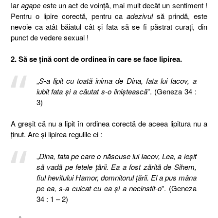
Iar
agape
este un act de voinţă, mai mult decât un sentiment !
Pentru o lipire corectă, pentru ca
adezivul
să prindă, este
nevoie ca atât băiatul cât şi fata să se fi păstrat curaţi, din
punct de vedere sexual !
2. Să se ţină cont de ordinea în care se face lipirea.
„
S-a lipit cu toată inima de Dina, fata lui Iacov, a
iubit fata şi a căutat s-o liniştească
”. (Geneza 34 :
3)
A greşit că nu a lipit în ordinea corectă de aceea lipitura nu a
ţinut. Are şi lipirea regulile ei :
„
Dina, fata pe care o născuse lui Iacov, Lea, a ieşit
să vadă pe fetele ţării. Ea a fost zărită de Sihem,
fiul hevitului Hamor, domnitorul ţării. El a pus mâna
pe ea, s-a culcat cu ea şi a necinstit-o
”. (Geneza
34 : 1 – 2)