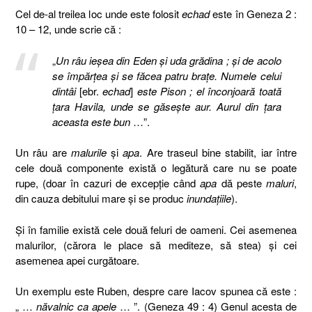
Cel de-al treilea loc unde este folosit
echad
este în Geneza 2 :
10 – 12, unde scrie că :
„
Un râu ieşea din Eden şi uda grădina ; şi de acolo
se împărţea şi se făcea patru braţe. Numele celui
dintâi
[ebr.
echad
]
este Pison ; el înconjoară toată
ţara Havila, unde se găseşte aur. Aurul din ţara
aceasta este bun
…”.
Un râu are
malurile
şi
apa
. Are traseul bine stabilit, iar între
cele două componente există o legătură care nu se poate
rupe, (doar în cazuri de excepţie când
apa
dă peste
maluri
,
din cauza debitului mare şi se produc
inundaţiile
).
Şi în familie există cele două feluri de oameni. Cei asemenea
malurilor, (cărora le place să mediteze, să stea) şi cei
asemenea apei curgătoare.
Un exemplu este Ruben, despre care Iacov spunea că este :
„ …
năvalnic ca apele
… ”. (Geneza 49 : 4) Genul acesta de