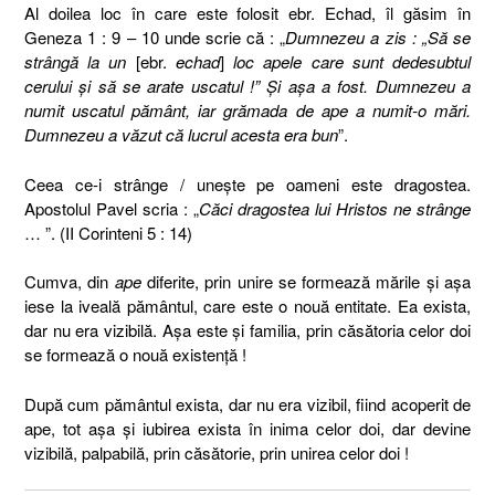
Al doilea loc în care este folosit ebr. Echad, îl găsim în
Geneza 1 : 9 – 10 unde scrie că : „
Dumnezeu a zis : „Să se
strângă la un
[ebr.
echad
]
loc apele care sunt dedesubtul
cerului şi să se arate uscatul !” Şi aşa a fost. Dumnezeu a
numit uscatul pământ, iar grămada de ape a numit-o mări.
Dumnezeu a văzut că lucrul acesta era bun
”.
Ceea ce-i strânge / uneşte pe oameni este dragostea.
Apostolul Pavel scria : „
Căci dragostea lui Hristos ne strânge
… ”. (II Corinteni 5 : 14)
Cumva, din
ape
diferite, prin unire se formează mările şi aşa
iese la iveală pământul, care este o nouă entitate. Ea exista,
dar nu era vizibilă. Aşa este şi familia, prin căsătoria celor doi
se formează o nouă existenţă !
După cum pământul exista, dar nu era vizibil, fiind acoperit de
ape, tot aşa şi iubirea exista în inima celor doi, dar devine
vizibilă, palpabilă, prin căsătorie, prin unirea celor doi !