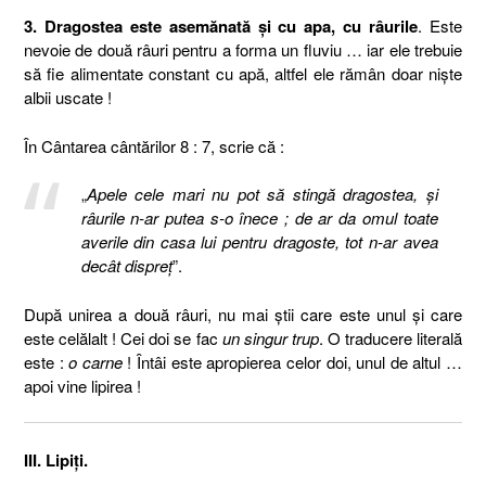
3. Dragostea este asemănată şi cu apa, cu râurile
. Este
nevoie de două râuri pentru a forma un fluviu … iar ele trebuie
să fie alimentate constant cu apă, altfel ele rămân doar nişte
albii uscate !
În Cântarea cântărilor 8 : 7, scrie că :
„
Apele cele mari nu pot să stingă dragostea, şi
râurile n-ar putea s-o înece ; de ar da omul toate
averile din casa lui pentru dragoste, tot n-ar avea
decât dispreţ
”.
După unirea a două râuri, nu mai ştii care este unul şi care
este celălalt ! Cei doi se fac
un singur trup
. O traducere literală
este :
o carne
! Întâi este apropierea celor doi, unul de altul …
apoi vine lipirea !
III. Lipiţi.