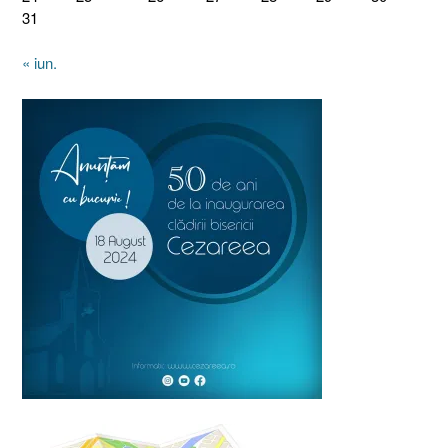
31
« iun.