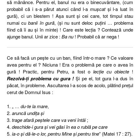
să mănânce. Pentru el, banul nu era o binecuvântare, (cum
probabil că i s-a părut atunci când l-a
muşcat
şi l-a luat în
gură), ci un blestem ! Aşa sunt şi cei care, tot timpul stau
numai cu
banii în gură
, (şi nu sunt deloc puţini … problema
fiind că îi au şi în minte) ! Care este lecţia ? Contează unde
ajunge banul. Unii ar zice :
Ba nu
! Probabil că ar nega !
Ce să facă un peşte cu un ban, fiind într-o mare ? Ce valoare
avea pentru el ? Niciuna ! Era o problemă pe care o avea în
gură ! Practic, pentru Petru, a fost o
lecţie cu obiecte
!
Rezolvă-ţi problema cu gura !
Şi pe el, tot gura l-a dus în
păcat, în probleme. Ascultarea l-a scos de acolo, plătind preţul
cerut de Domnul Isus :
1. „ …
du-te la mare
,
2.
aruncă undiţa şi
3.
trage afară peştele care va veni întâi
;
4.
deschide-i gura şi vei găsi în ea o rublă pe care
5.
ia-o şi dă-le-o lor, pentru Mine şi pentru tine
” (Matei 17 : 27).