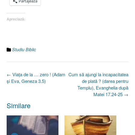
Partajează
Apreciază:
Studiu Biblic
Post
←
Viaţa de la … zero ! (Adam
Cum să ajungi la incapacitatea
navigation
şi Eva, Geneza 3.5)
de plată ? (darea pentru
Templu), Evanghelia după
Matei 17.24-25
→
Similare