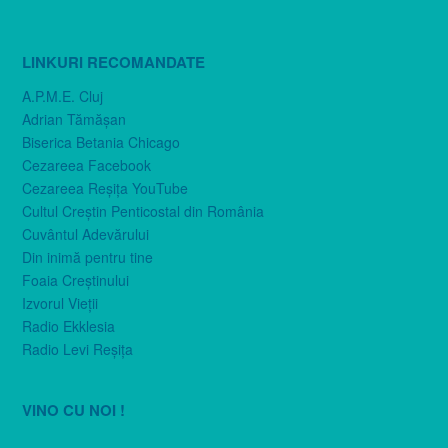
LINKURI RECOMANDATE
A.P.M.E. Cluj
Adrian Tămăşan
Biserica Betania Chicago
Cezareea Facebook
Cezareea Reşiţa YouTube
Cultul Creştin Penticostal din România
Cuvântul Adevărului
Din inimă pentru tine
Foaia Creştinului
Izvorul Vieţii
Radio Ekklesia
Radio Levi Reşiţa
VINO CU NOI !