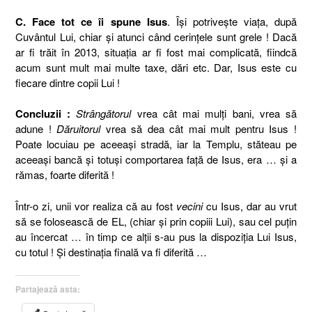
C. Face tot ce îi spune Isus
. Îşi potriveşte viaţa, după
Cuvântul Lui, chiar şi atunci când cerinţele sunt grele ! Dacă
ar fi trăit în 2013, situaţia ar fi fost mai complicată, fiindcă
acum sunt mult mai multe taxe, dări etc. Dar, Isus este cu
fiecare dintre copii Lui !
Concluzii :
Strângătorul
vrea cât mai mulţi bani, vrea să
adune !
Dăruitorul
vrea să dea cât mai mult pentru Isus !
Poate locuiau pe aceeaşi stradă, iar la Templu, stăteau pe
aceeaşi bancă şi totuşi comportarea faţă de Isus, era … şi a
rămas, foarte diferită !
Într-o zi, unii vor realiza că au fost
vecini
cu Isus, dar au vrut
să se folosească de EL, (chiar şi prin copiii Lui), sau cel puţin
au încercat … în timp ce alţii s-au pus la dispoziţia Lui Isus,
cu totul ! Şi destinaţia finală va fi diferită …
Partajează asta: