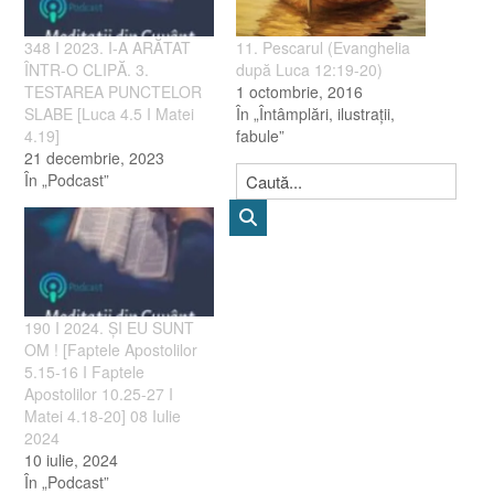
348 I 2023. I-A ARĂTAT
11. Pescarul (Evanghelia
ÎNTR-O CLIPĂ. 3.
după Luca 12:19-20)
TESTAREA PUNCTELOR
1 octombrie, 2016
SLABE [Luca 4.5 I Matei
În „Întâmplări, ilustraţii,
4.19]
fabule”
21 decembrie, 2023
În „Podcast”
190 I 2024. ȘI EU SUNT
OM ! [Faptele Apostolilor
5.15-16 I Faptele
Apostolilor 10.25-27 I
Matei 4.18-20] 08 Iulie
2024
10 iulie, 2024
În „Podcast”