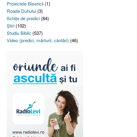
Proiectele Bisericii
(1)
Roada Duhului
(3)
Schiţe de predici
(84)
Ştiri
(102)
Studiu Biblic
(537)
Video (predici, mărturii, cântări)
(46)