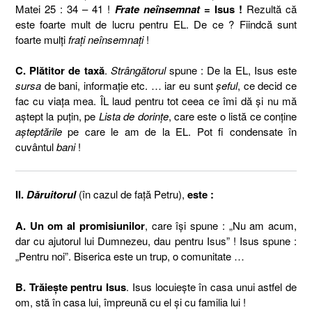
Matei 25 : 34 – 41 !
Frate neînsemnat
= Isus !
Rezultă că
este foarte mult de lucru pentru EL. De ce ? Fiindcă sunt
foarte mulţi
fraţi neînsemnaţi
!
C. Plătitor de taxă
.
Strângătorul
spune : De la EL, Isus este
sursa
de bani, informaţie etc. … iar eu sunt
şeful
, ce decid ce
fac cu viaţa mea. ÎL laud pentru tot ceea ce îmi dă şi nu mă
aştept la puţin, pe
Lista de dorinţe
, care este o listă ce conţine
aşteptările
pe care le am de la EL. Pot fi condensate în
cuvântul
bani
!
II.
Dăruitorul
(în cazul de faţă Petru),
este :
A. Un om al promisiunilor
, care îşi spune : „Nu am acum,
dar cu ajutorul lui Dumnezeu, dau pentru Isus” ! Isus spune :
„Pentru noi”. Biserica este un trup, o comunitate …
B. Trăieşte pentru Isus
. Isus locuieşte în casa unui astfel de
om, stă în casa lui, împreună cu el şi cu familia lui !