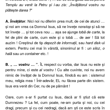
Templu au venit la Petru şi i-au zis: „Învăţătorul vostru nu
plăteşte darea ?
”
A.
Învăţător
. Nici noi nu diferim prea mult, de cei de atunci …
şi noi am vrea ca Domnul Isus, să ne înveţe
nonstop
şi să ne
tot înveţe … şi tot ceva nou … aşa se ajunge
tobă de carte
, la
fel de plini de carte, cum este şi o tobă … de aer ! Să tot
auzim ! Creştinul de tip
depozit de informaţii
, sau
hard disk
-ul
extern. Pentru cei mai în vârstă, sinonimul ar fi :
un siloz
,
o
hală
sau
un container
etc. !
B. „ …
vostru
… ”
. ÎL respect cu vorba, dar Isus nu este şi
pentru mine, ci este
al vostru
! Cu alte cuvinte, noi nu avem
nimic de învăţat de la Domnul Isus, fiindcă eu am : sistemul
meu, religia mea ! Într-adevăr, EL nu făcea parte din sistem.
Isus era venit din Cer, nu de pe pământ !
Oare, cum s-ar fi purtat cu Isus, dacă ar fi ştiut că este
Dumnezeu ? La fel, cum poate, ne-am purta şi noi, cu cei
dragi, precum şi cu cei nedragi, dacă am şti ce este scris în