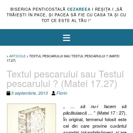
BISERICA PENTICOSTALĂ
CEZAREEA
I REŞIŢA I „SĂ
TRĂIEŞTI ÎN PACE, ŞI PACEA SĂ FIE CU CASA TA ŞI CU
TOT CE ESTE AL TĂU !”
>
ARTICOLE
>
TEXTUL PESCARULUI SAU TESTUL PESCARULUI ? (MATEI
17.27)
Textul pescarului sau Testul
pescarului ? (Matei 17.27)
5 septembrie, 2013
Florin
„ …
să nu-i facem să
păcătuiască
… ” (Matei 17 : 27).
În original, termenul folosit este
cel din care provine cuvântul
scandal
, (skandalisōmen), şi are