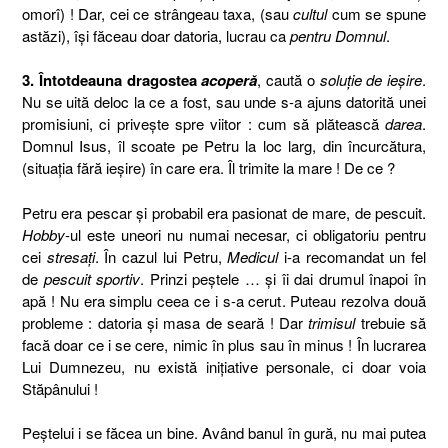
omorî) ! Dar, cei ce strângeau taxa, (sau
cultul
cum se spune
astăzi), îşi făceau doar datoria, lucrau ca
pentru Domnul
.
3. Întotdeauna dragostea
acoperă
, caută o
soluţie de ieşire
.
Nu se uită deloc la ce a fost, sau unde s-a ajuns datorită unei
promisiuni, ci priveşte spre viitor : cum să plătească
darea
.
Domnul Isus, îl scoate pe Petru la loc larg, din încurcătura,
(situaţia fără ieşire) în care era. Îl trimite la mare ! De ce ?
Petru era pescar şi probabil era pasionat de mare, de pescuit.
Hobby
-ul este uneori nu numai necesar, ci obligatoriu pentru
cei
stresaţi
. În cazul lui Petru,
Medicul
i-a recomandat un fel
de
pescuit sportiv
. Prinzi peştele … şi îi dai drumul înapoi în
apă ! Nu era simplu ceea ce i s-a cerut. Puteau rezolva două
probleme : datoria şi masa de seară ! Dar
trimisul
trebuie să
facă doar ce i se cere, nimic în plus sau în minus ! În lucrarea
Lui Dumnezeu, nu există iniţiative personale, ci doar voia
Stăpânului !
Peştelui i se făcea un bine. Având banul în gură, nu mai putea