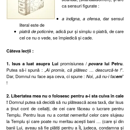
ca sensuri figurate :
a indigna
,
a ofensa
, dar sensul
literal este de
piatră de poticnire
, adică pur şi simplu o piatră, de care
cel ce nu o vede, se împiedică şi cade.
Câteva lecţii :
1.
Isus a luat asupra Lui
promisiunea /
povara
lui Petru
.
Putea să-i spună : „
Ai promis, că plătesc … descurcă-te !
”.
Dar, Domnul nu face aşa ceva, ci spune :
Noi
, „
să nu-i fac
em
”
!
2.
Libertatea mea nu o folosesc pentru a-i sta cuiva în cale
!
Domnul putea să decidă să nu plătească acea taxă, dar Isus
a ţinut cont de ceilalţi, de cei care făceau o lucrare pentru
Templu. Pentru Isus nu a contat
nemeritul
celor care slujeau
la Templu şi care poate nu meritau aceşti bani … (care şi din
banii Lui, aveau să fie plătiţi pentru a ÎL judeca, condamna şi