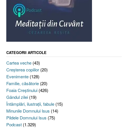
CATEGORII ARTICOLE
Cartea veche
(43)
Creşterea copiilor
(20)
Evenimente
(128)
Familie, căsătorie
(20)
Foaia Creştinului
(426)
Gândul zilei
(19)
Întâmplări, ilustraţii, fabule
(15)
Minunile Domnului Isus
(14)
Pildele Domnului Isus
(75)
Podcast
(1.329)