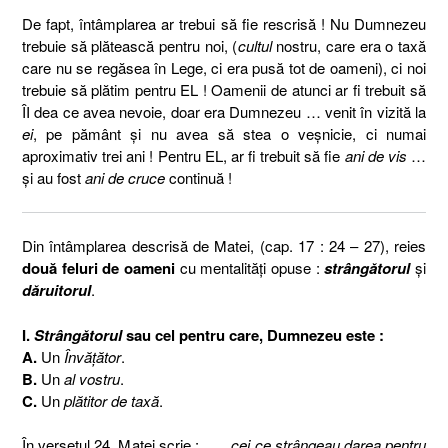
De fapt, întâmplarea ar trebui să fie rescrisă ! Nu Dumnezeu
trebuie să plătească pentru noi, (
cultul
nostru, care era o taxă
care nu se regăsea în Lege, ci era pusă tot de oameni), ci noi
trebuie să plătim pentru EL ! Oamenii de atunci ar fi trebuit să
ÎI dea ce avea nevoie, doar era Dumnezeu … venit în vizită la
ei
, pe pământ şi nu avea să stea o veşnicie, ci numai
aproximativ trei ani ! Pentru EL, ar fi trebuit să fie
ani de vis
…
şi au fost
ani de cruce
continuă !
Din întâmplarea descrisă de Matei, (cap. 17 : 24 – 27), reies
două feluri de oameni
cu mentalităţi opuse :
strângătorul
şi
dăruitorul
.
I.
Strângătorul
sau cel pentru care, Dumnezeu este :
A.
Un
Învăţător
.
B.
Un
al vostru
.
C.
Un
plătitor de taxă
.
În versetul 24, Matei scrie : „ …
cei ce strângeau darea pentru