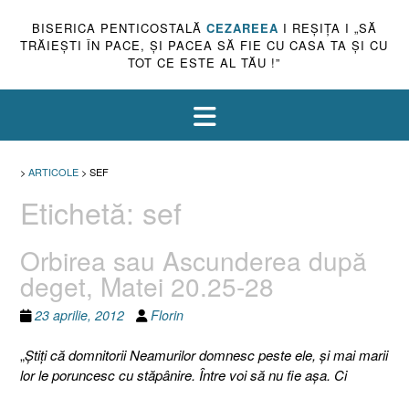
BISERICA PENTICOSTALĂ
CEZAREEA
I REŞIŢA I „SĂ
TRĂIEŞTI ÎN PACE, ŞI PACEA SĂ FIE CU CASA TA ŞI CU
TOT CE ESTE AL TĂU !”
>
ARTICOLE
>
SEF
Etichetă:
sef
Orbirea sau Ascunderea după
deget, Matei 20.25-28
23 aprilie, 2012
Florin
„
Ştiţi că domnitorii Neamurilor domnesc peste ele, şi mai marii
lor le poruncesc cu stăpânire.
Între voi să nu fie aşa. Ci