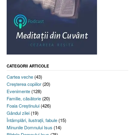
CATEGORII ARTICOLE
Cartea veche
(43)
Creşterea copiilor
(20)
Evenimente
(128)
Familie, căsătorie
(20)
Foaia Creştinului
(426)
Gândul zilei
(19)
Întâmplări, ilustraţii, fabule
(15)
Minunile Domnului Isus
(14)
Pildele Domnului Isus
(75)