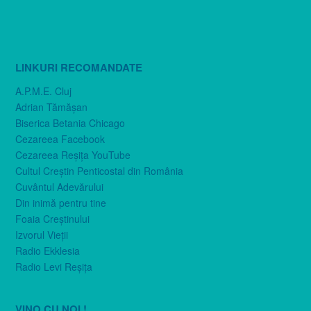
LINKURI RECOMANDATE
A.P.M.E. Cluj
Adrian Tămăşan
Biserica Betania Chicago
Cezareea Facebook
Cezareea Reşiţa YouTube
Cultul Creştin Penticostal din România
Cuvântul Adevărului
Din inimă pentru tine
Foaia Creştinului
Izvorul Vieţii
Radio Ekklesia
Radio Levi Reşiţa
VINO CU NOI !