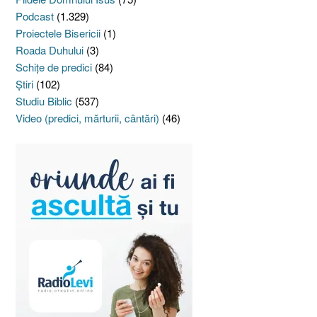
Podcast
(1.329)
Proiectele Bisericii
(1)
Roada Duhului
(3)
Schiţe de predici
(84)
Ştiri
(102)
Studiu Biblic
(537)
Video (predici, mărturii, cântări)
(46)