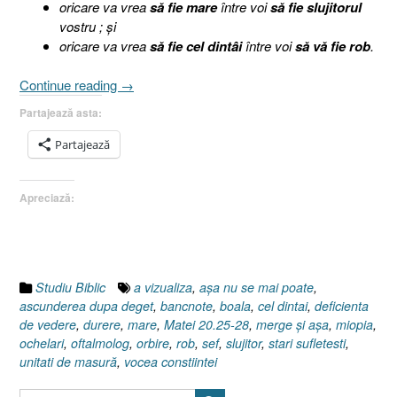
oricare va vrea
să fie mare
între voi
să fie slujitorul
vostru ;
şi
oricare va vrea
să fie cel dintâi
între voi
să vă fie rob
.
„Orbirea
Continue reading
→
sau
Partajează asta:
Ascunderea
după
Partajează
deget,
Matei
Apreciază:
20.25-
28”
Studiu Biblic
a vizualiza
,
aşa nu se mai poate
,
ascunderea dupa deget
,
bancnote
,
boala
,
cel dintai
,
deficienta
de vedere
,
durere
,
mare
,
Matei 20.25-28
,
merge şi aşa
,
miopia
,
ochelari
,
oftalmolog
,
orbire
,
rob
,
sef
,
slujitor
,
stari sufletesti
,
unitati de masură
,
vocea constiintei