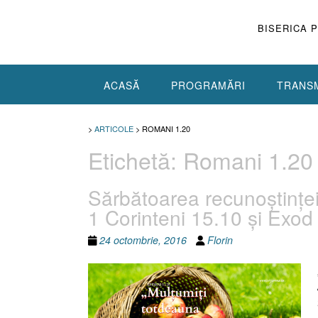
Skip
to
BISERICA 
content
ACASĂ
PROGRAMĂRI
TRANSM
>
ARTICOLE
>
ROMANI 1.20
Etichetă:
Romani 1.20
Sărbătoarea recunoştinţei
1 Corinteni 15.10 şi Exod
24 octombrie, 2016
Florin