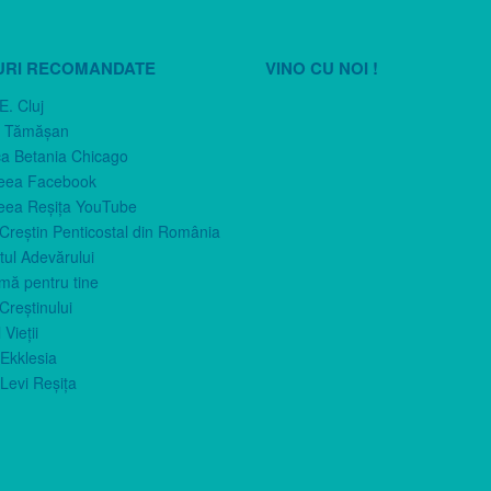
URI RECOMANDATE
VINO CU NOI !
E. Cluj
n Tămăşan
ca Betania Chicago
eea Facebook
eea Reşiţa YouTube
 Creştin Penticostal din România
ul Adevărului
imă pentru tine
Creştinului
 Vieţii
Ekklesia
Levi Reşiţa