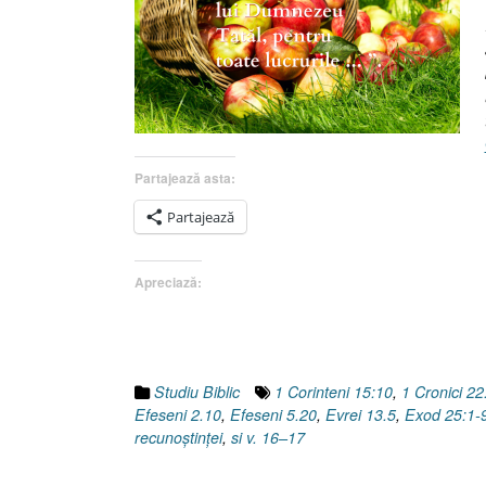
Partajează asta:
Partajează
Apreciază:
Studiu Biblic
1 Corinteni 15:10
,
1 Cronici 22
Efeseni 2.10
,
Efeseni 5.20
,
Evrei 13.5
,
Exod 25:1-
recunoştinţei
,
si v. 16–17