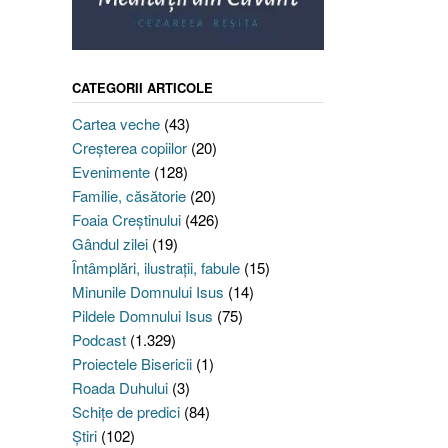
CATEGORII ARTICOLE
Cartea veche
(43)
Creşterea copiilor
(20)
Evenimente
(128)
Familie, căsătorie
(20)
Foaia Creştinului
(426)
Gândul zilei
(19)
Întâmplări, ilustraţii, fabule
(15)
Minunile Domnului Isus
(14)
Pildele Domnului Isus
(75)
Podcast
(1.329)
Proiectele Bisericii
(1)
Roada Duhului
(3)
Schiţe de predici
(84)
Ştiri
(102)