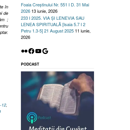
Foaia Creștinului Nr. 551 I D. 31 Mai
te în
2026
13 iunie, 2026
ei de
233 I 2025. VIA ȘI LENEVIA SAU
âm ;
LENEA SPIRITUALĂ [Isaia 5.7 I 2
entru
Petru 1.3-5] 21 August 2025
11 iunie,
ptar.
2026
Flickr
Facebook
YouTube
Google
PODCAST
0-12
,
a