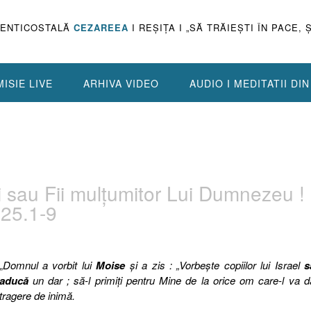
PENTICOSTALĂ
CEZAREEA
I REŞIŢA I „SĂ TRĂIEŞTI ÎN PACE, 
ISIE LIVE
ARHIVA VIDEO
AUDIO I MEDITATII DI
 sau Fii mulţumitor Lui Dumnezeu ! 
 25.1-9
„
Domnul a vorbit lui
Moise
şi a zis : „Vorbeşte copiilor lui Israel
s
aducă
un dar ; să-l primiţi pentru Mine de la orice om care-l va 
tragere de inimă.