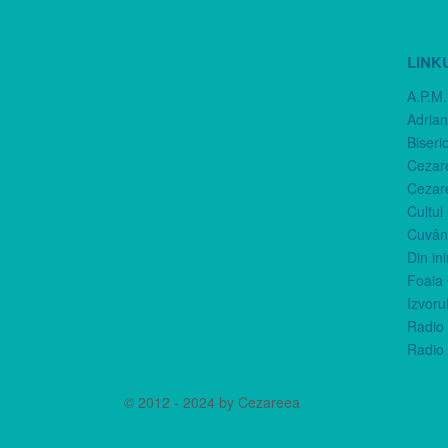
LINK
A.P.M.
Adria
Biseri
Cezar
Cezar
Cultul
Cuvânt
Din in
Foaia 
Izvorul
Radio 
Radio 
© 2012 - 2024 by Cezareea