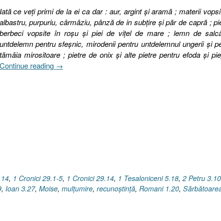
Iată ce veţi primi de la ei ca dar : aur, argint şi aramă ; materii vopsi
albastru, purpuriu, cârmâziu, pânză de in subţire şi păr de capră ; pi
berbeci vopsite în roşu şi piei de viţel de mare ; lemn de salc
untdelemn pentru sfeşnic, mirodenii pentru untdelemnul ungerii şi p
tămâia mirositoare ; pietre de onix şi alte pietre pentru efoda şi pie
„Sărbătoarea
Continue reading
→
recunoştinţei
sau
Fii
mulţumitor
Lui
Dumnezeu
!
I
1
Corinteni
.14
,
1 Cronici 29.1-5
,
1 Cronici 29.14
,
1 Tesaloniceni 5.18
,
2 Petru 3.1
15.10
9
,
Ioan 3.27
,
Moise
,
mulţumire
,
recunoştinţă
,
Romani 1.20
,
Sărbătoare
şi
Exod
25.1-